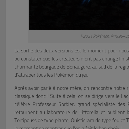
©2021 Pokémon. ©1995–2021 
La sortie des deux versions est le moment pour nous 
pu constater que les créateurs n’ont pas changé l’hist
charmante bourgade de Bonaugure, au sud de la région
d’attraper tous les Pokémon du jeu.
Après avoir parlé à notre mère, on rencontre notre ri
classique donc ! Suite à cela, on se dirige vers le La
célèbre Professeur Sorbier, grand spécialiste de
retournent au laboratoire de Littorella et oublient
Tortipouss de type plante, Ouisticram de type feu et T
le moment de montrer que l’on a fait le bon choix !