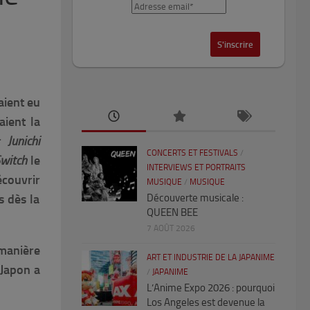
aient eu
ient la
ur
Junichi
CONCERTS ET FESTIVALS
/
Switch
le
INTERVIEWS ET PORTRAITS
écouvrir
MUSIQUE
/
MUSIQUE
s dès la
Découverte musicale :
QUEEN BEE
7 AOÛT 2026
 manière
ART ET INDUSTRIE DE LA JAPANIME
 Japon a
/
JAPANIME
L’Anime Expo 2026 : pourquoi
Los Angeles est devenue la