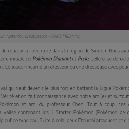
Nintendo / Creatures Inc. / GAME FREAK inc.
de repartir à l’aventure dans la région de Sinnoh. Nous avo
oire initiale de
Pokémon Diamant
et
Perle.
Celle ci se déroul
. Le joueur incarne un dresseur ou une dresseuse avec pour 
val qui veut devenir le plus fort en battant la Ligue Pokémo
c Vérité et on fait connaissance avec notre ami(e) et surtout
s Pokémon et ami du professeur Chen. Tout à coup, ces 
 la valise contenant les 3
Starter Pokémon
(Pokémon de dé
iplouf de type eau. Suite à cela, deux Etourmi attaquent et c’