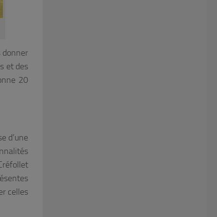
s donner
os et des
donne 20
ose d’une
nnalités
réfollet
résentes
er celles