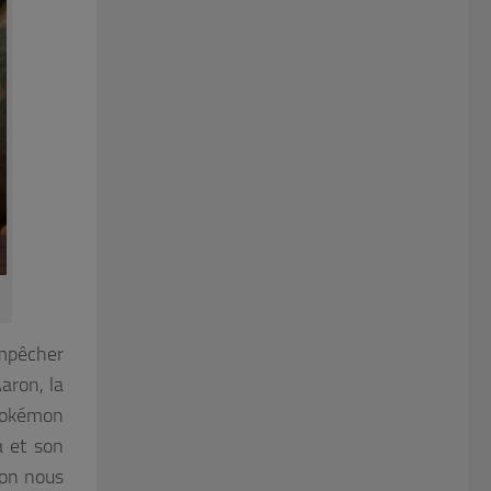
empêcher
aron, la
 Pokémon
a et son
mon nous