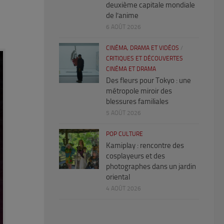
deuxième capitale mondiale
de l’anime
6 AOÛT 2026
CINÉMA, DRAMA ET VIDÉOS
/
CRITIQUES ET DÉCOUVERTES
CINÉMA ET DRAMA
Des fleurs pour Tokyo : une
métropole miroir des
blessures familiales
5 AOÛT 2026
POP CULTURE
Kamiplay : rencontre des
cosplayeurs et des
photographes dans un jardin
oriental
4 AOÛT 2026