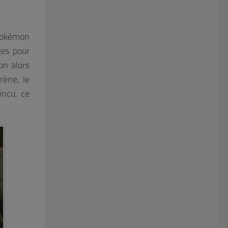
 Pokémon
ges pour
on alors
rène, le
incu, ce