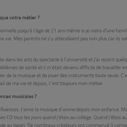
ique votre métier ?
onnelle jusqu’à l’âge de 21 ans même si je viens d’une famil
ma vie. Mes parents ne s’y attendaient pas non plus car ils s
e dans les arts du spectacle à l’université et j’ai rejoint quel
oblèmes de santé et il m’était devenu difficile de travailler e
éer de la musique et de jouer des instruments toute seule. C’e
ail de ma vie et depuis, c’est toujours mon métier.
ences musicales ?
fluences. J’aime la musique d’
anime
depuis mon enfance. M
ses CD tous les jours quand j’étais au collège. Quand j’étais a
la mode au Japon. De nombreux créateurs ont commencé à comp