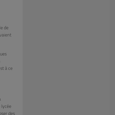
le de
avaient
ques
n
st à ce
a
u lycée
oser des