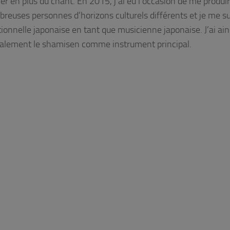
ier en plus du chant. En 2015, j’ai eu l’occasion de me produi
breuses personnes d’horizons culturels différents et je me su
itionnelle japonaise en tant que musicienne japonaise. J’ai ain
inalement le shamisen comme instrument principal.