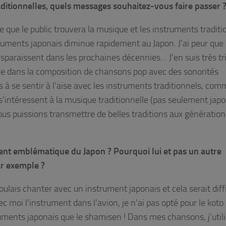
raditionnelles, quels messages souhaitez-vous faire passer 
 que le public trouvera la musique et les instruments traditi
truments japonais diminue rapidement au Japon. J’ai peur que
sparaissent dans les prochaines décennies… J’en suis très tri
ncée dans la composition de chansons pop avec des sonorités
s à se sentir à l’aise avec les instruments traditionnels, com
s’intéressent à la musique traditionnelle (pas seulement japo
ous puissions transmettre de belles traditions aux génération
ment emblématique du Japon ? Pourquoi lui et pas un autre
ar exemple ?
oulais chanter avec un instrument japonais et cela serait diffi
 moi l’instrument dans l’avion, je n’ai pas opté pour le koto 
uments japonais que le shamisen ! Dans mes chansons, j’util