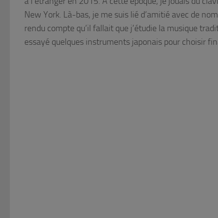
à l’étranger en 2015. À cette époque, je jouais du clav
New York. Là-bas, je me suis lié d’amitié avec de nom
rendu compte qu’il fallait que j’étudie la musique trad
essayé quelques instruments japonais pour choisir f