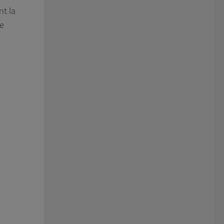
nt la
te