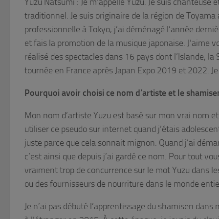
Yuzu Natsumi : Je m’appelle Yuzu. Je suis chanteuse et
traditionnel. Je suis originaire de la région de Toya
professionnelle à Tokyo, j’ai déménagé l’année derni
et fais la promotion de la musique japonaise. J’aime 
réalisé des spectacles dans 16 pays dont l’Islande, la 
tournée en France après Japan Expo 2019 et 2022. Je 
Pourquoi avoir choisi ce nom d’artiste et le shamise
Mon nom d’artiste Yuzu est basé sur mon vrai nom et
utiliser ce pseudo sur internet quand j’étais adolescen
juste parce que cela sonnait mignon. Quand j’ai démarré
c’est ainsi que depuis j’ai gardé ce nom. Pour tout vou
vraiment trop de concurrence sur le mot Yuzu dans l
ou des fournisseurs de nourriture dans le monde entier 
Je n’ai pas débuté l’apprentissage du shamisen dans 