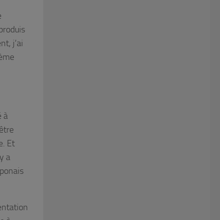
e
produis
t, j’ai
sième
é à
être
e. Et
y a
aponais
entation