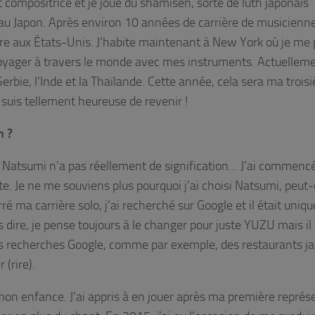
 compositrice et je joue du shamisen, sorte de luth japonais
ma au Japon. Après environ 10 années de carrière de musicienn
ère aux États-Unis. J’habite maintenant à New York où je me 
voyager à travers le monde avec mes instruments. Actuellemen
Serbie, l’Inde et la Thaïlande. Cette année, cela sera ma troi
suis tellement heureuse de revenir !
n ?
 Natsumi n’a pas réellement de signification… J’ai commenc
te. Je ne me souviens plus pourquoi j’ai choisi Natsumi, peut-
 ma carrière solo, j’ai recherché sur Google et il était uniqu
s dire, je pense toujours à le changer pour juste YUZU mais il 
es recherches Google, comme par exemple, des restaurants j
(rire).
mon enfance. J’ai appris à en jouer après ma première représ