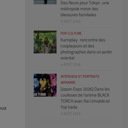
Des fleurs pour Tokyo : une
métropole miroir des
blessures familiales
5 AOÛT 2026
POP CULTURE
Kamiplay : rencontre des
cosplayeurs et des
photographes dans un jardin
oriental
4 AOÛT 2026
INTERVIEW ET PORTRAITS
JAPANIME
[Japan Expo 2026] Dans les
coulisses de l’anime BLACK
TORCH avec Kei Umabiki et
Yoji Ueda
ous
3 AOÛT 2026