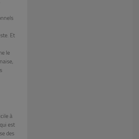
?
onnels
ste. Et
me le
naise,
s
cile à
qui est
ise des