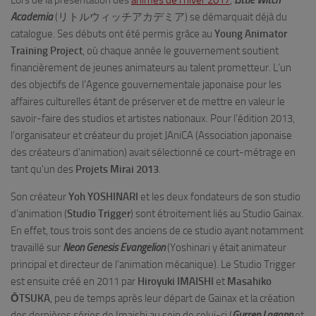
Lors de la présentation des
animes de l’hiver 2017
,
Little Witch
Academia
(リトルウィッチアカデミア) se démarquait déjà du
catalogue. Ses débuts ont été permis grâce au
Young Animator
Training Project
, où chaque année le gouvernement soutient
financièrement de jeunes animateurs au talent prometteur. L’un
des objectifs de l’Agence gouvernementale japonaise pour les
affaires culturelles étant de préserver et de mettre en valeur le
savoir-faire des studios et artistes nationaux. Pour l’édition 2013,
l’organisateur et créateur du projet JAniCA (Association japonaise
des créateurs d’animation) avait sélectionné ce court-métrage en
tant qu’un des
Projets Mirai 2013
.
Son créateur
Yoh YOSHINARI
et les deux fondateurs de son studio
d’animation
(
Studio Trigger
) sont étroitement liés au Studio Gainax.
En effet, tous trois sont des anciens de ce studio ayant notamment
travaillé sur
Neon Genesis Evangelion
(Yoshinari y était animateur
principal et directeur de l’animation mécanique). Le Studio Trigger
est ensuite créé en 2011 par
Hiroyuki IMAISHI
et
Masahiko
ŌTSUKA
, peu de temps après leur départ de Gainax et la création
des dernières séries de Imaishi au sein de celui-ci (
Gurren Lagann
et