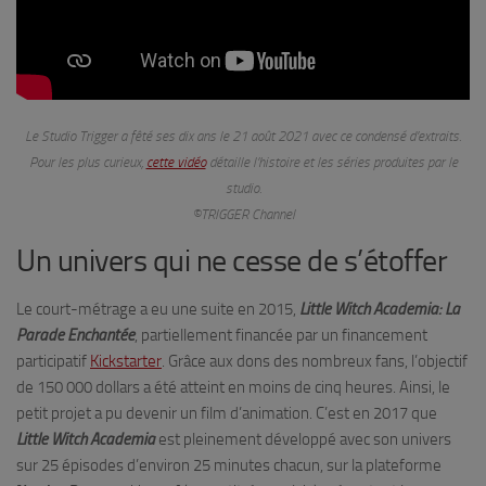
Le Studio Trigger a fêté ses dix ans le 21 août 2021 avec ce condensé d’extraits.
Pour les plus curieux,
cette vidéo
détaille l’histoire et les séries produites par le
studio.
©TRIGGER Channel
Un univers qui ne cesse de s’étoffer
Le court-métrage a eu une suite en 2015,
Little Witch Academia: La
Parade Enchantée
, partiellement financée par un financement
participatif
Kickstarter
. Grâce aux dons des nombreux fans, l’objectif
de 150 000 dollars a été atteint en moins de cinq heures. Ainsi, le
petit projet a pu devenir un film d’animation. C’est en 2017
que
Little Witch Academia
est pleinement développé avec son univers
sur 25 épisodes d’environ 25 minutes chacun, sur la plateforme