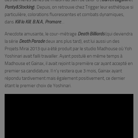
Panty&Stocking
). Depuis, on retrouve chez Trigger leur esthétique si
particulière, colorations fluorescentes et combats dynamiques,
dans
Kill la Kill
,
B.N.A.
,
Promare
…
Anecdote amusante, le cour-métrage
Death Billiards
(qui deviendra
la série
Death Parade
deux ans plus tard), est lui aussi un des
Projets Mirai 2013 qui a été produit par le studio Madhouse où Yoh
Yoshinari avait failli travailler. Ayant postulé en même temps à
Madhouse et Gainax, il avait rejoint la première car ayant accepté en
premier sa candidature. Il n’y restera que 3 mois, Gainax ayant
répondu tardivement mais également positivement, ce dernier
étant le premier choix de Yoshinari.