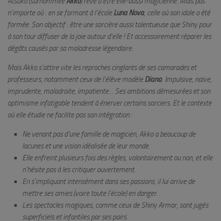
Atsuko (surnommée
Akko
) rêve d’être elle-aussi magicienne. Mais pas
n’importe où : en se formant à l’école
Luna Nova
, celle où son idole a été
formée. Son objectif : être une sorcière aussi talentueuse que Shiny pour
à son tour diffuser de la joie autour d’elle ! Et accessoirement réparer les
dégâts causés par sa maladresse légendaire.
Mais Akko s’attire vite les
reproches cinglants de ses camarades et
professeurs, notamment ceux de l’élève modèle
Diana
. Impulsive, naïve,
imprudente, maladroite, impatiente… Ses ambitions démesurées et son
optimisme infatigable tendent à énerver certains sorciers. Et le contexte
où elle étudie ne facilite pas son intégration :
Ne venant pas d’une famille de magicien, Akko a beaucoup de
lacunes et une vision idéalisée de leur monde.
Elle enfreint plusieurs fois des règles, volontairement ou non, et elle
n’hésite pas à les critiquer ouvertement.
En s’impliquant intensément dans ses passions, il lui arrive de
mettre ses amies (voire toute l’école) en danger.
Les spectacles magiques, comme ceux de Shiny Armor, sont jugés
superficiels et infantiles par ses pairs.