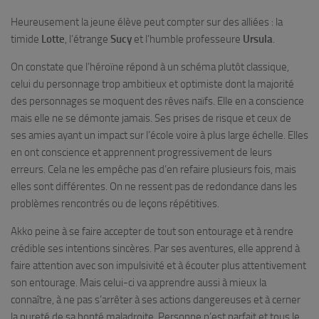
Heureusement la jeune élève peut compter sur des alliées : la
timide
Lotte
, l’étrange
Sucy
et l’humble professeure
Ursula
.
On constate que l’héroïne répond à un schéma plutôt classique,
celui du personnage trop ambitieux et optimiste dont la majorité
des personnages se moquent des rêves naïfs. Elle en a conscience
mais elle ne se démonte jamais. Ses prises de risque et ceux de
ses amies ayant un impact sur l’école voire à plus large échelle. Elles
en ont conscience et apprennent progressivement de leurs
erreurs. Cela ne les empêche pas d’en refaire plusieurs fois, mais
elles sont différentes. On ne ressent pas de redondance dans les
problèmes rencontrés ou de leçons répétitives.
Akko peine à se faire accepter de tout son entourage et à rendre
crédible ses intentions sincères. Par ses aventures, elle apprend à
faire attention avec son impulsivité et à écouter plus attentivement
son entourage. Mais celui-ci va apprendre aussi à mieux la
connaître, à ne pas s’arrêter à ses actions dangereuses et à cerner
la pureté de sa bonté maladroite. Personne n’est parfait et tous le