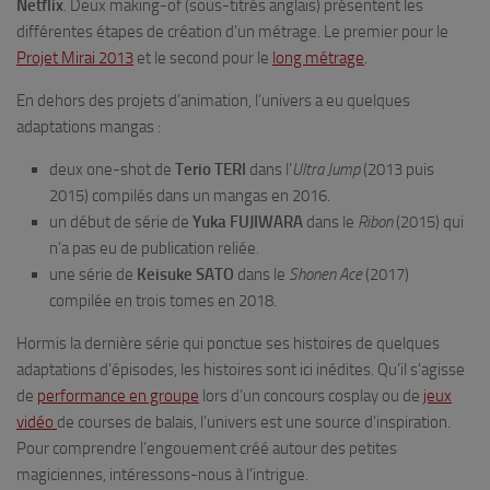
Netflix
. Deux making-of (sous-titrés anglais) présentent les
différentes étapes de création d’un métrage. Le premier pour le
Projet Mirai 2013
et le second pour le
long métrage
.
En dehors des projets d’animation, l’univers a eu quelques
adaptations mangas :
deux one-shot de
Terio TERI
dans l’
Ultra Jump
(2013 puis
2015) compilés dans un mangas en 2016.
un début de série de
Yuka FUJIWARA
dans le
Ribon
(2015) qui
n’a pas eu de publication reliée.
une série de
Keisuke SATO
dans le
Shonen Ace
(2017)
compilée en trois tomes en 2018.
Hormis la dernière série qui ponctue ses histoires de quelques
adaptations d’épisodes, les histoires sont ici inédites. Qu’il s’agisse
de
performance en groupe
lors d’un concours cosplay ou de
jeux
vidéo
de courses de balais, l’univers est une source d’inspiration.
Pour comprendre l’engouement créé autour des petites
magiciennes, intéressons-nous à l’intrigue.