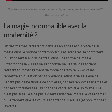
Bande-annonce présentant des extraits du premier épisode de la série Netflix
©TOHO animation
La magie incompatible avec la
modernité ?
Un des thèmes récurrents dans les épisodes est la place de la
magie dans le monde contemporain. Les sorcières se confortent
(ou imposent aux dissidentes) dans une forme de magie
« traditionnelle ». Elles veulent conserver les savoirs anciens
réfutant tout changement de mode opératoire. Akko va les
remettre en question par sa présence, étant la seule élève ne
venant pas d’une famille de sorcières, par ses reproches acerbes et
par ses difficultés à réussir dans ce cadre scolaire uniforme. Elle
n’est pas la seule à ne pas s’y sentir adaptée, mais elle va réclamer
ouvertement que les cours s’adaptent aux élèves (et non imposer
l’inverse).