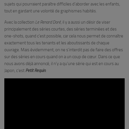
sujets qui pourraient paraître difficiles d’aborder avec les enfants,
tout en gardant une volonté de graphismes habités.
Avec la collection
Le Renard Doré
, il y a aussi un désir de viser
principalement des séries courtes, des séries terminées et des
one-shots, quand c’est possible, car cela nous permet de connaître
exactement tous les tenants et les aboutissants de chaque
ouvrage. Mais évidemment, on ne s’interdit pas de faire des offres
sur des séries en cours quand on a un coup de cœur. Dans ce que
nous avons déjà annoncé, il n’y a qu’une série qui est en cours au
Japon, c’est
Petit Requin
.