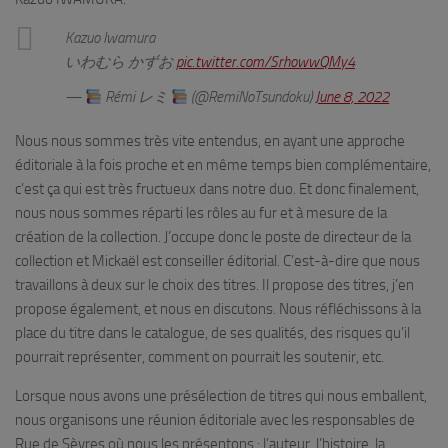
Kazuo Iwamura
いわむら かずお
pic.twitter.com/SrhowwQMy4
—
Rémi レミ
(@RemiNoTsundoku)
June 8, 2022
Nous nous sommes très vite entendus, en ayant une approche
éditoriale à la fois proche et en même temps bien complémentaire,
c’est ça qui est très fructueux dans notre duo. Et donc finalement,
nous nous sommes réparti les rôles au fur et à mesure de la
création de la collection. J’occupe donc le poste de directeur de la
collection et Mickaël est conseiller éditorial. C’est-à-dire que nous
travaillons à deux sur le choix des titres. Il propose des titres, j’en
propose également, et nous en discutons. Nous réfléchissons à la
place du titre dans le catalogue, de ses qualités, des risques qu’il
pourrait représenter, comment on pourrait les soutenir, etc.
Lorsque nous avons une présélection de titres qui nous emballent,
nous organisons une réunion éditoriale avec les responsables de
Rue de Sèvres où nous les présentons : l’auteur, l’histoire, la