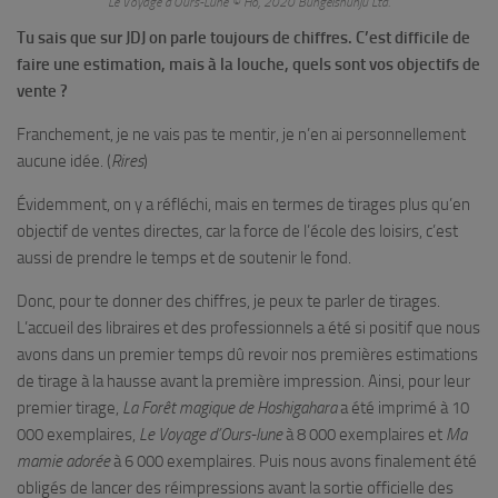
Le Voyage d’Ours-Lune © Ho, 2020 Bungeishunju Ltd.
Tu sais que sur JDJ on parle toujours de chiffres. C’est difficile de
faire une estimation, mais à la louche, quels sont vos objectifs de
vente ?
Franchement, je ne vais pas te mentir, je n’en ai personnellement
aucune idée. (
Rires
)
Évidemment, on y a réfléchi, mais en termes de tirages plus qu’en
objectif de ventes directes, car la force de l’école des loisirs, c’est
aussi de prendre le temps et de soutenir le fond.
Donc, pour te donner des chiffres, je peux te parler de tirages.
L’accueil des libraires et des professionnels a été si positif que nous
avons dans un premier temps dû revoir nos premières estimations
de tirage à la hausse avant la première impression. Ainsi, pour leur
premier tirage,
La Forêt magique de Hoshigahara
a été imprimé à 10
000 exemplaires,
Le Voyage d’Ours-lune
à 8 000 exemplaires et
Ma
mamie adorée
à 6 000 exemplaires. Puis nous avons finalement été
obligés de lancer des réimpressions avant la sortie officielle des