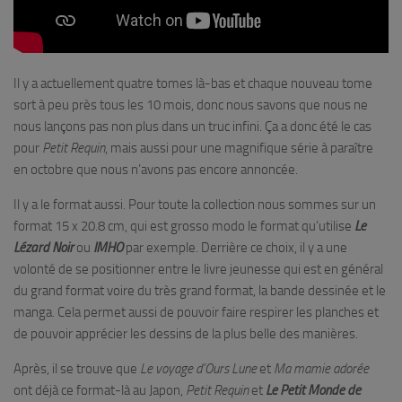
Il y a actuellement quatre tomes là-bas et chaque nouveau tome
sort à peu près tous les 10 mois, donc nous savons que nous ne
nous lançons pas non plus dans un truc infini. Ça a donc été le cas
pour
Petit Requin
, mais aussi pour une magnifique série à paraître
en octobre que nous n’avons pas encore annoncée.
Il y a le format aussi. Pour toute la collection nous sommes sur un
format 15 x 20.8 cm, qui est grosso modo le format qu’utilise
Le
Lézard Noir
ou
IMHO
par exemple. Derrière ce choix, il y a une
volonté de se positionner entre le livre jeunesse qui est en général
du grand format voire du très grand format, la bande dessinée et le
manga. Cela permet aussi de pouvoir faire respirer les planches et
de pouvoir apprécier les dessins de la plus belle des manières.
Après, il se trouve que
Le voyage d’Ours Lune
et
Ma mamie adorée
ont déjà ce format-là au Japon,
Petit Requin
et
Le Petit Monde de