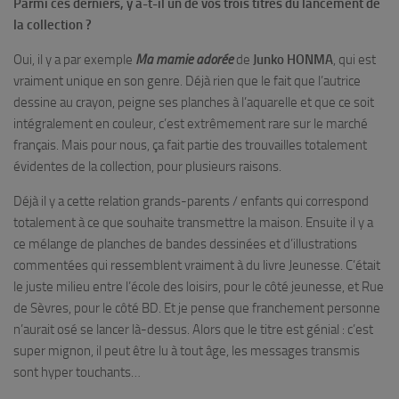
Parmi ces derniers, y a-t-il un de vos trois titres du lancement de
la collection ?
Oui, il y a par exemple
Ma mamie adorée
de
Junko HONMA
, qui est
vraiment unique en son genre. Déjà rien que le fait que l’autrice
dessine au crayon, peigne ses planches à l’aquarelle et que ce soit
intégralement en couleur, c’est extrêmement rare sur le marché
français. Mais pour nous, ça fait partie des trouvailles totalement
évidentes de la collection, pour plusieurs raisons.
Déjà il y a cette relation grands-parents / enfants qui correspond
totalement à ce que souhaite transmettre la maison. Ensuite il y a
ce mélange de planches de bandes dessinées et d’illustrations
commentées qui ressemblent vraiment à du livre Jeunesse. C’était
le juste milieu entre l’école des loisirs, pour le côté jeunesse, et Rue
de Sèvres, pour le côté BD. Et je pense que franchement personne
n’aurait osé se lancer là-dessus. Alors que le titre est génial : c’est
super mignon, il peut être lu à tout âge, les messages transmis
sont hyper touchants…