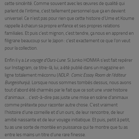
cette sincérité. Comme souvent avec les œuvres de qualité qui
parlent de l’intime, c’est tellement personnel que ça en devient
universel. Ce n’est pas pour rien que cette histoire d’Ume et Koume
rappelle à chacun sa propre enfance et ses propres relations
familiales. Et puis c’est mignon, c’est tendre, ça nous en apprend en
filigrane beaucoup sur le Japon : c’est exactement ce que l’on veut
pour la collection.
Enfin il y a
Le voyage d’Ours-Lune
. Si Junko HONMA s’est fait repérer
sur Instagram, ce titre-là, lui, a été publié dans un magazine en
ligne totalement méconnu (
NDLR : Comic Essay Room de l’éditeur
Bungeishunju
). Lorsque nous sommes tombés dessus, nous avons
tout d’abord été charmés par le fait que ce soit une
vraie
histoire
d’animaux… c’est-à-dire pas juste une mise en scène d’animaux
comme prétexte pour raconter autre chose. C’est vraiment
l’histoire d’une corneille et d’un ours, de leur rencontre, de leur
amitié naissante et de leur voyage initiatique. Et puis, petit à petit,
tu as une sorte de montée en puissance qui te montre que tu as
entre les mains un titre d’une rare finesse.