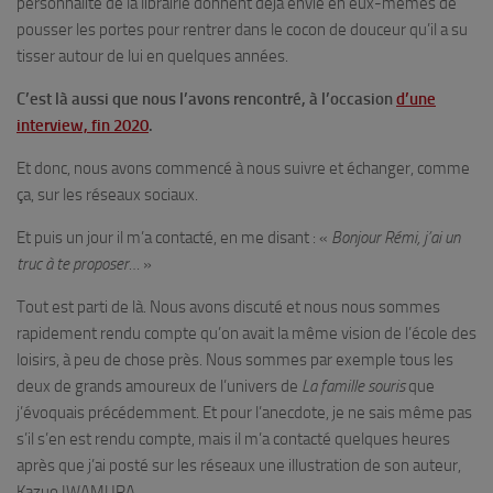
personnalité de la librairie donnent déjà envie en eux-mêmes de
pousser les portes pour rentrer dans le cocon de douceur qu’il a su
tisser autour de lui en quelques années.
C’est là aussi que nous l’avons rencontré, à l’occasion
d’une
interview, fin 2020
.
Et donc, nous avons commencé à nous suivre et échanger, comme
ça, sur les réseaux sociaux.
Et puis un jour il m’a contacté, en me disant : «
Bonjour Rémi, j’ai un
truc à te proposer…
»
Tout est parti de là. Nous avons discuté et nous nous sommes
rapidement rendu compte qu’on avait la même vision de l’école des
loisirs, à peu de chose près. Nous sommes par exemple tous les
deux de grands amoureux de l’univers de
La famille souris
que
j’évoquais précédemment. Et pour l’anecdote, je ne sais même pas
s’il s’en est rendu compte, mais il m’a contacté quelques heures
après que j’ai posté sur les réseaux une illustration de son auteur,
Kazuo IWAMURA.