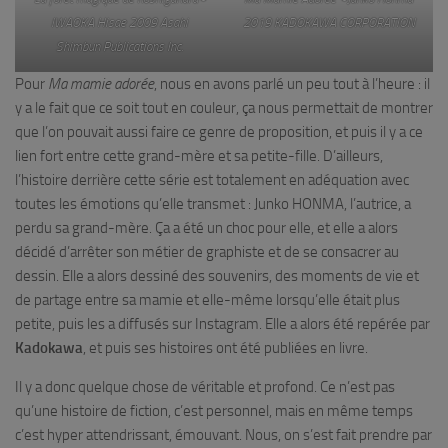
IWAOKA Hisae 2009 Asahi
2019 KADOKAWA CORPORATION
Shimbun Publications Inc.
Pour
Ma mamie
adorée
, nous en avons parlé un peu tout à l’heure : il
y a le fait que ce soit tout en couleur, ça nous permettait de montrer
que l’on pouvait aussi faire ce genre de proposition, et puis il y a ce
lien fort entre cette grand-mère et sa petite-fille. D’ailleurs,
l’histoire derrière cette série est totalement en adéquation avec
toutes les émotions qu’elle transmet : Junko HONMA, l’autrice, a
perdu sa grand-mère. Ça a été un choc pour elle, et elle a alors
décidé d’arrêter son métier de graphiste et de se consacrer au
dessin. Elle a alors dessiné des souvenirs, des moments de vie et
de partage entre sa mamie et elle-même lorsqu’elle était plus
petite, puis les a diffusés sur Instagram. Elle a alors été repérée par
Kadokawa
, et puis ses histoires ont été publiées en livre.
Il y a donc quelque chose de véritable et profond. Ce n’est pas
qu’une histoire de fiction, c’est personnel, mais en même temps
c’est hyper attendrissant, émouvant. Nous, on s’est fait prendre par