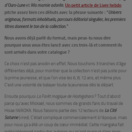
d’Ours-Lune
et
Ma mamie adorée
.
Un petit article de Livre hebdo
pitche assez bien ces débuts avec la phrase suivante : “
Univers
originaux, formats inhabituels, parcours éditorial singulier, les premiers
titres donnent le ton de la collection.”
Nous avons déjà parlé du format, mais peux-tu nous dire
pourquoi vous vous êtes lancé avec ces trois-là et comment ils
sont arrivés dans votre catalogue ?
Ce choix n’est pas anodin en effet. Nous touchons 3 tranches d’âge
différentes déjà, pour montrer que la collection n’est pas juste pour
la prime jeunesse, et que l’on vise les 6, 8, 12 ans, et même plus.
C’est une volonté de balayer toute la jeunesse dès le départ.
Ensuite pourquoi
La
Forêt magique de Hoshigahara
? Tout d’abord
parce qu’avec Mickaël, nous sommes de grands fans du travail de
Hisae IWAOKA. Nous faisions partie des 12 lecteurs de
La Cité
Saturne
(
rires
). C’était compliqué commercialement à l’époque, mais
pour nous ça a été un coup de cœur immédiat. Cette mangaka fait
indéniablement partie des autrices qui m’ont marqué dans mon