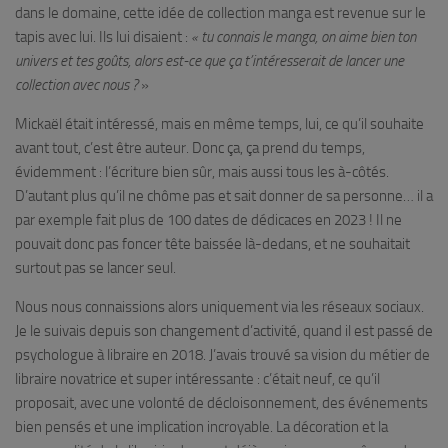
dans le domaine, cette idée de collection manga est revenue sur le
tapis avec lui. Ils lui disaient :
« tu connais le manga, on aime bien ton
univers et tes goûts, alors est-ce que ça t’intéresserait de lancer une
collection avec nous ?
»
Mickaël était intéressé, mais en même temps, lui, ce qu’il souhaite
avant tout, c’est être auteur. Donc ça, ça prend du temps,
évidemment : l’écriture bien sûr, mais aussi tous les à-côtés.
D’autant plus qu’il ne chôme pas et sait donner de sa personne… il a
par exemple fait plus de 100 dates de dédicaces en 2023 ! Il ne
pouvait donc pas foncer tête baissée là-dedans, et ne souhaitait
surtout pas se lancer seul.
Nous nous connaissions alors uniquement via les réseaux sociaux.
Je le suivais depuis son changement d’activité, quand il est passé de
psychologue à libraire en 2018. J’avais trouvé sa vision du métier de
libraire novatrice et super intéressante : c’était neuf, ce qu’il
proposait, avec une volonté de décloisonnement, des événements
bien pensés et une implication incroyable. La décoration et la