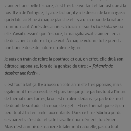
vraiment une belle histoire, c’est très bienveillant et fantastique à la
fois. Il y a de l’intrigue, il y a de l’action, il y a le dessin de la mangaka
qui éclate la rétine à chaque planche et il y a un amour de la nature
communicatif. Après des années à travailler sur
La Cité Saturne
, où
elle n’avait dessiné que l’espace, la mangaka avait vraiment envie
de dessiner la nature et ça se voit. À chaque volume tu te prends
une bonne dose de nature en pleine figure.
Je suis en train de relire la postface et oui, en effet, elle dit à son
éditrice japonaise, lors de la genèse du titre : «
j’ai envie de
dessiner une forêt
».
C’est tout à fait ça. Il y a aussi un côté animiste très japonais, mais
également très accessible. Et puis lorsque je te parlais tout à l’heure
de thématiques fortes, là on est en plein dedans : ça parle de mort,
de deuil, de solitude, d’amour, de rejet… Et ces thématiques-là, on
peut tout à fait en parler aux enfants. Dans ce titre, Sôichi a perdu
ses parents, c’est dur et ça le travaille énormément, forcément.
Mais c’est amené de manière totalement naturelle, pas du tout