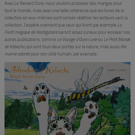
Avec Le Renard Doré, nous voulons proposer des mangas pour
tout le monde, mais avec une telle cohérence que les livres de la
collection en eux-mêmes sont censés réattirer les lecteurs vers la
collection. J’espère vraiment que ceux qui liront par exemple
La
Forêt magique de Hoshigahara
seront assez curieux pour essayer nos
autres publications, comme
Le Voyage d’Ours-Lune
ou
Le Petit Monde
de Kabocha
, qui sont tous deux portés sur la nature, mais aussi
Ma
mamie adorée
pour son côté humain, par exemple.