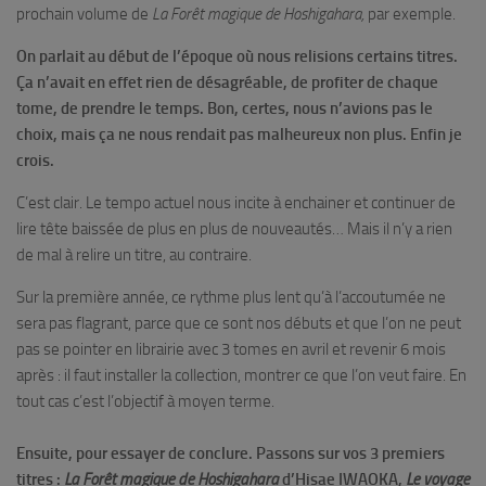
prochain volume de
La Forêt magique de Hoshigahara,
par exemple.
On parlait au début de l’époque où nous relisions certains titres.
Ça n’avait en effet rien de désagréable, de profiter de chaque
tome, de prendre le temps. Bon, certes, nous n’avions pas le
choix, mais ça ne nous rendait pas malheureux non plus. Enfin je
crois.
C’est clair. Le tempo actuel nous incite à enchainer et continuer de
lire tête baissée de plus en plus de nouveautés… Mais il n’y a rien
de mal à relire un titre, au contraire.
Sur la première année, ce rythme plus lent qu’à l’accoutumée ne
sera pas flagrant, parce que ce sont nos débuts et que l’on ne peut
pas se pointer en librairie avec 3 tomes en avril et revenir 6 mois
après : il faut installer la collection, montrer ce que l’on veut faire. En
tout cas c’est l’objectif à moyen terme.
Ensuite, pour essayer de conclure. Passons sur vos 3 premiers
titres :
La Forêt magique de Hoshigahara
d’Hisae IWAOKA,
Le voyage