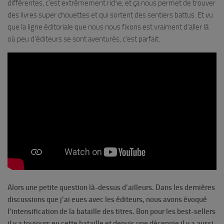
différentes, c’est extrêmement riche, et ça nous permet de trouver
des livres super chouettes et qui sortent des sentiers battus. Et vu
que la ligne éditoriale que nous nous fixons est vraiment d’aller là
où peu d’éditeurs se sont aventurés, c’est parfait.
Alors une petite question là-dessus d’ailleurs. Dans les dernières
discussions que j’ai eues avec les éditeurs, nous avons évoqué
l’intensification de la bataille des titres. Bon pour les best-sellers
il y a toujours eu cette bataille et depuis une décennie il y a aussi