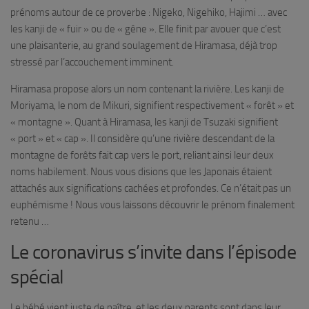
prénoms autour de ce proverbe : Nigeko, Nigehiko, Hajimi … avec
les kanji de « fuir » ou de « gêne ». Elle finit par avouer que c’est
une plaisanterie, au grand soulagement de Hiramasa, déjà trop
stressé par l’accouchement imminent.
Hiramasa propose alors un nom contenant la rivière. Les kanji de
Moriyama, le nom de Mikuri, signifient respectivement « forêt » et
« montagne ». Quant à Hiramasa, les kanji de Tsuzaki signifient
« port » et « cap ». Il considère qu’une rivière descendant de la
montagne de forêts fait cap vers le port, reliant ainsi leur deux
noms habilement. Nous vous disions que les Japonais étaient
attachés aux significations cachées et profondes. Ce n’était pas un
euphémisme ! Nous vous laissons découvrir le prénom finalement
retenu …
Le coronavirus s’invite dans l’épisode
spécial
Le bébé vient juste de naître, et les deux parents sont dans leur