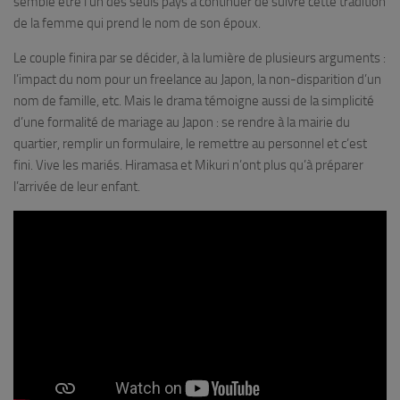
semble être l’un des seuls pays à continuer de suivre cette tradition
de la femme qui prend le nom de son époux.
Le couple finira par se décider, à la lumière de plusieurs arguments :
l’impact du nom pour un freelance au Japon, la non-disparition d’un
nom de famille, etc. Mais le drama témoigne aussi de la simplicité
d’une formalité de mariage au Japon : se rendre à la mairie du
quartier, remplir un formulaire, le remettre au personnel et c’est
fini. Vive les mariés. Hiramasa et Mikuri n’ont plus qu’à préparer
l’arrivée de leur enfant.