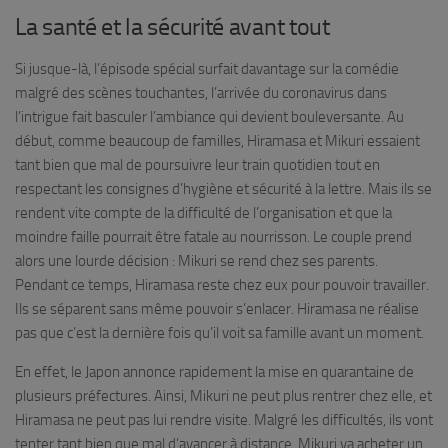
La santé et la sécurité avant tout
Si jusque-là, l’épisode spécial surfait davantage sur la comédie
malgré des scènes touchantes, l’arrivée du coronavirus dans
l’intrigue fait basculer l’ambiance qui devient bouleversante. Au
début, comme beaucoup de familles, Hiramasa et Mikuri essaient
tant bien que mal de poursuivre leur train quotidien tout en
respectant les consignes d’hygiène et sécurité à la lettre. Mais ils se
rendent vite compte de la difficulté de l’organisation et que la
moindre faille pourrait être fatale au nourrisson. Le couple prend
alors une lourde décision : Mikuri se rend chez ses parents.
Pendant ce temps, Hiramasa reste chez eux pour pouvoir travailler.
Ils se séparent sans même pouvoir s’enlacer. Hiramasa ne réalise
pas que c’est la dernière fois qu’il voit sa famille avant un moment.
En effet, le Japon annonce rapidement la mise en quarantaine de
plusieurs préfectures. Ainsi, Mikuri ne peut plus rentrer chez elle, et
Hiramasa ne peut pas lui rendre visite. Malgré les difficultés, ils vont
tenter tant bien que mal d’avancer à distance. Mikuri va acheter un