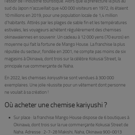
l’essor de l’industrie touristique. Alors que la préfecture la plus au
sud du Japon n’accueillait que 400 000 visiteurs en 1972, ils étaient
10 millions en 2019, pour une population locale de 1,4 million
d’habitants. Attirés par les plages de sable fin et les températures
estivales, les voyageurs achètent régulièrement des chemises
okinawaïennes en souvenir. Un cadeau à 12 000 yens (70 euros) en
moyenne qui fait la fortune de Mango House. La franchise la plus
réputée du secteur, fondée en 2001, ne compte pas moins de six
magasins à Okinawa, dont trois sur la célèbre Kokusai Street, la
principale rue commerçante de Naha.
En 2022, les chemises
kariyushi
se sont vendues à 300 000
exemplaires. Une jolie réussite pour un vêtement dont personne
ne voulait à sa création !
Où acheter une chemise kariyushi ?
Sur place : la franchise Mango House dispose de 6 boutiques à
Okinawa, dont trois sur la rue commerçante Kokusai Street de
Naha. Adresse : 2-7-28 Makishi, Naha, Okinawa 900-0013