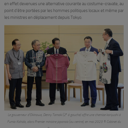
en effet devenues une alternative courante au costume-cravate, au
point d’être portées par les hommes politiques locaux et même par
les ministres en déplacement depuis Tokyo.
e
Le gouverneur d’Okinawa, Denny Tamaki (2
à gauche) offre une chemise
kariyushi
à
Fumio Kishida, alors Premier ministre japonais (au centre), en mai 2023 © Cabinet du