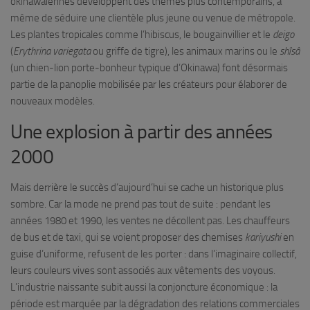
okinawaïennes développent des thèmes plus contemporains, à
même de séduire une clientèle plus jeune ou venue de métropole.
Les plantes tropicales comme l’hibiscus, le bougainvillier et le
deigo
(
Erythrina variegata
ou griffe de tigre), les animaux marins ou le
shîsâ
(un chien-lion porte-bonheur typique d’Okinawa) font désormais
partie de la panoplie mobilisée par les créateurs pour élaborer de
nouveaux modèles.
Une explosion à partir des années
2000
Mais derrière le succès d’aujourd’hui se cache un historique plus
sombre. Car la mode ne prend pas tout de suite : pendant les
années 1980 et 1990, les ventes ne décollent pas. Les chauffeurs
de bus et de taxi, qui se voient proposer des chemises
kariyushi
en
guise d’uniforme, refusent de les porter : dans l’imaginaire collectif,
leurs couleurs vives sont associés aux vêtements des voyous.
L’industrie naissante subit aussi la conjoncture économique : la
période est marquée par la dégradation des relations commerciales