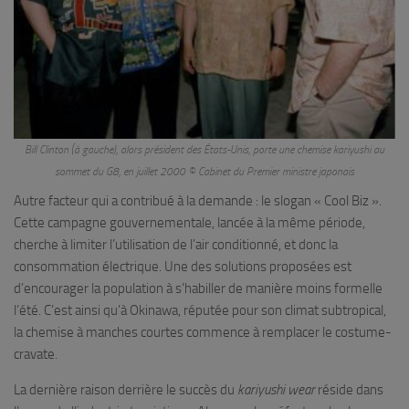
Bill Clinton (à gauche), alors président des États-Unis, porte une chemise
kariyushi
au
sommet du G8, en juillet 2000 © Cabinet du Premier ministre japonais
Autre facteur qui a contribué à la demande : le slogan « Cool Biz ».
Cette campagne gouvernementale, lancée à la même période,
cherche à limiter l’utilisation de l’air conditionné, et donc la
consommation électrique. Une des solutions proposées est
d’encourager la population à s’habiller de manière moins formelle
l’été. C’est ainsi qu’à Okinawa, réputée pour son climat subtropical,
la chemise à manches courtes commence à remplacer le costume-
cravate.
La dernière raison derrière le succès du
kariyushi wear
réside dans