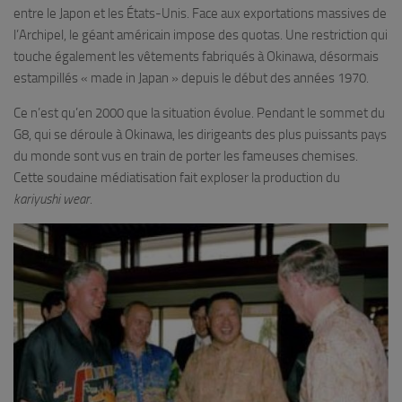
entre le Japon et les États-Unis. Face aux exportations massives de
l’Archipel, le géant américain impose des quotas. Une restriction qui
touche également les vêtements fabriqués à Okinawa, désormais
estampillés « made in Japan » depuis le début des années 1970.
Ce n’est qu’en 2000 que la situation évolue. Pendant le sommet du
G8, qui se déroule à Okinawa, les dirigeants des plus puissants pays
du monde sont vus en train de porter les fameuses chemises.
Cette soudaine médiatisation fait exploser la production du
kariyushi wear
.