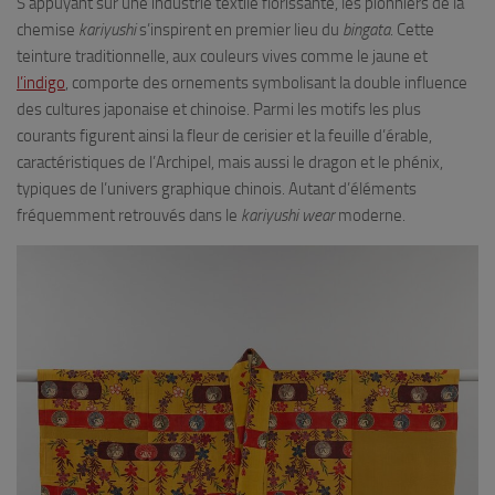
S’appuyant sur une industrie textile florissante, les pionniers de la
chemise
kariyushi
s’inspirent en premier lieu du
bingata
. Cette
teinture traditionnelle, aux couleurs vives comme le jaune et
l’indigo
, comporte des ornements symbolisant la double influence
des cultures japonaise et chinoise. Parmi les motifs les plus
courants figurent ainsi la fleur de cerisier et la feuille d’érable,
caractéristiques de l’Archipel, mais aussi le dragon et le phénix,
typiques de l’univers graphique chinois. Autant d’éléments
fréquemment retrouvés dans le
kariyushi wear
moderne.