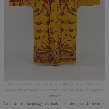
e
La teinture
bingata
, ici utilisée sur un kimono du XIX
siècle exposé au Metropolitan
Museum of Art de New York, a servi d’inspiration aux chemises
kariyushi
© Wikimedia
Commons
Au-delà de ces hommages à la tradition, les designers de chemises