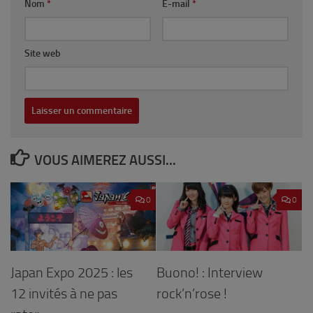
Nom
*
E-mail
*
Site web
VOUS AIMEREZ AUSSI...
0
0
Japan Expo 2025 : les
Buono! : Interview
12 invités à ne pas
rock’n’rose !