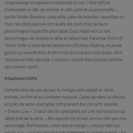
un personnage en apparence impassible et cool, c’était difficile
d’interpréter ce rôle, de montrer le côté caché de sa personnalité »
,
confie Hirata. Bandana, casquette, paire de lunettes, raquettes en
main, les idols japonais ont revêtu les costumes de leurs
personnages respectifs pour Japan Expo. Kaidô est un des
personnages de la célèbre série et désormais franchise
Prince of
Tennis
. Celle-ci raconte les aventures d’Echizen Ryôma, un jeune
garçon qui excelle dans le tennis et qui joue pour son école, dont
l’équipe est très réputée. L’histoire s’inscrit dans la pure tradition
des shônen-sport.
Adaptation fidèle
Compte tenu de son accueil, le manga a été adapté en série
animée, en film et en comédie musicale. Cette dernière se décline
en près de seize spectacles comprenant des concerts appelés
« Dream Live ». Chacun de ces spectacles est une reproduction au
détail prêt de la série.
« Ma raquette est en bois comme celle que mon
personnage, Ryô Kisarazu, utilise dans le manga »
, indique Katô qui
ajoute que
« tout est reproduit très fidèlement au manga original. »
En