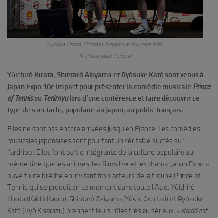
Yūichirō Hirata, Shintarō Akiyama et Ryōsuke Katō.
© Photo Julien Tartarin
Yûichirô Hirata, Shintarô Akiyama et Ryôsuke Katô sont venus à
Japan Expo 10e Impact pour présenter la comédie musicale
Prince
of Tennis
ou
Tenimyu
lors d’une conférence et faire découvrir ce
type de spectacle, populaire au Japon, au public français.
Elles ne sont pas encore arrivées jusqu’en France. Les comédies
musicales japonaises sont pourtant un véritable succès sur
l’archipel. Elles font partie intégrante de la culture populaire au
même titre que les animes, les films live et les drama. Japan Expo a
ouvert une brèche en invitant trois acteurs de la troupe Prince of
Tennis qui se produit en ce moment dans toute l’Asie. Yûichirô
Hirata (Kaidô Kaoru), Shintarô Akiyama (Yûshi Oshitari) et Ryôsuke
Katô (Ryô Kisarazu) prennent leurs rôles très au sérieux.
« Kaidô est