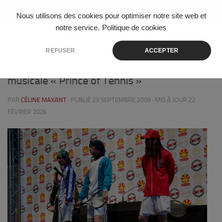
Skip to content
Nous utilisons des cookies pour optimiser notre site web et
notre service.
Politique de cookies
CULTURE ET ART
/
MUSIQUE
/
SPORT
0
REFUSER
ACCEPTER
Rencontre avec le cast de la comédie
musicale « Prince of Tennis »
PAR
CÉLINE MAXANT
· PUBLIÉ
23 SEPTEMBRE 2009
· MIS À JOUR
22
FÉVRIER 2026