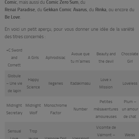
Comic
, mais aussi du
Comic Zero Sum
, du
Renai Paradise
, du
Gekkan Comic Avarus
, du
Rinka
, ou encore du
Be Love
.
En voici un petit aperçu, pour vous donner une idée de la variété
des titres concernés :
+C Sword
Avoue que
Beauty and
Chocolate
and
A Girls
Aphrodisiac
tu m’aimes
the devil
Girl
Cornett
Globule
Happy
Love x
– Une vie
Ilegenes
Itadakimasu
Loveless
Science
Mission
de lapin
Petites
Plum –
Midnight
Midnight
Monochrome
Number
mésaventures
un amour
Secretary
Wolf
Factor
amoureuses
de chat
Vicomte de
Sensual
Trop
Valmont –
Weiss
Love
jeune
Vampire Doll
Vassalord