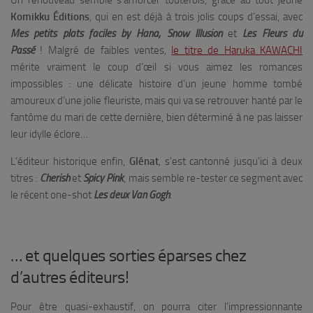
Un renouveau semble s’amorcer toutefois, grâce au tout jeune
Komikku Éditions
, qui en est déjà à trois jolis coups d’essai, avec
Mes petits plats faciles by Hana,
Snow Illusion
et
Les Fleurs du
Passé
! Malgré de faibles ventes,
le titre de Haruka KAWACHI
mérite vraiment le coup d’œil si vous aimez les romances
impossibles : une délicate histoire d’un jeune homme tombé
amoureux d’une jolie fleuriste, mais qui va se retrouver hanté par le
fantôme du mari de cette dernière, bien déterminé à ne pas laisser
leur idylle éclore…
L’éditeur historique enfin,
Glénat
, s’est cantonné jusqu’ici à deux
titres :
Cherish
et
Spicy Pink
, mais semble re-tester ce segment avec
le récent one-shot
Les deux Van Gogh
.
… et quelques sorties éparses chez
d’autres éditeurs!
Pour être quasi-exhaustif, on pourra citer l’impressionnante