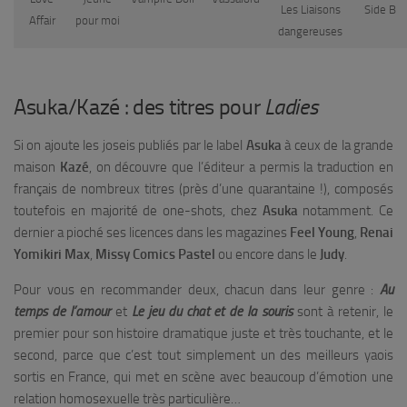
Les Liaisons
Side B
Affair
pour moi
dangereuses
Asuka/Kazé : des titres pour
Ladies
Si on ajoute les joseis publiés par le label
Asuka
à ceux de la grande
maison
Kazé
, on découvre que l’éditeur a permis la traduction en
français de nombreux titres (près d’une quarantaine !), composés
toutefois en majorité de one-shots, chez
Asuka
notamment. Ce
dernier a pioché ses licences dans les magazines
Feel Young
,
Renai
Yomikiri Max
,
Missy Comics Pastel
ou encore dans le
Judy
.
Pour vous en recommander deux, chacun dans leur genre :
Au
temps de l’amour
et
Le jeu du chat et de la souris
sont à retenir, le
premier pour son histoire dramatique juste et très touchante, et le
second, parce que c’est tout simplement un des meilleurs yaois
sortis en France, qui met en scène avec beaucoup d’émotion une
relation homosexuelle très particulière…