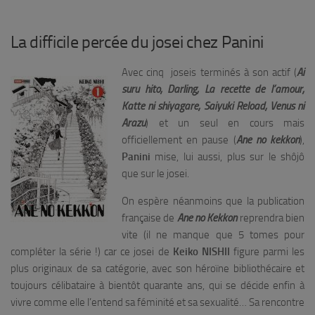
La difficile percée du josei chez Panini
Avec cinq joseis terminés à son actif (
Ai
suru hito, Darling, La recette de l’amour,
Katte ni shiyagare, Saiyuki Reload, Venus ni
Arazu
) et un seul en cours mais
officiellement en pause (
Ane no kekkon
),
Panini
mise, lui aussi, plus sur le shôjô
que sur le josei.
On espère néanmoins que la publication
française de
Ane no Kekkon
reprendra bien
vite (il ne manque que 5 tomes pour
compléter la série !) car ce josei de
Keiko NISHII
figure parmi les
plus originaux de sa catégorie, avec son héroïne bibliothécaire et
toujours célibataire à bientôt quarante ans, qui se décide enfin à
vivre comme elle l’entend sa féminité et sa sexualité… Sa rencontre