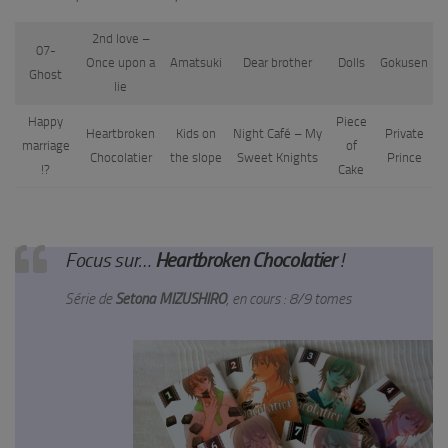
2nd love –
07-
Once upon a
Amatsuki
Dear brother
Dolls
Gokusen
Ghost
lie
Happy
Piece
Heartbroken
Kids on
Night Café – My
Private
marriage
of
Chocolatier
the slope
Sweet Knights
Prince
!?
Cake
Focus sur…
Heartbroken Chocolatier
!
Série de
Setona MIZUSHIRO
, en cours : 8/9 tomes