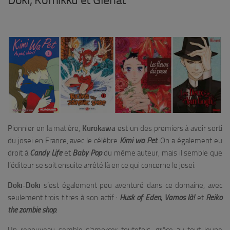
Pionnier en la matière,
Kurokawa
est un des premiers à avoir sorti
du josei en France, avec le célèbre
Kimi wa Pet
.On a également eu
droit à
Candy Life
et
Baby Pop
du même auteur, mais il semble que
l’éditeur se soit ensuite arrêté là en ce qui concerne le josei.
Doki-Doki
s’est également peu aventuré dans ce domaine, avec
seulement trois titres à son actif :
Husk of Eden, Vamos là!
et
Reiko
the zombie shop
.