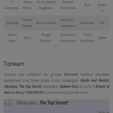
2
Adieu
All my darling
Amours
Blue
amère
expressos
Midori
daughters
blessantes
(l’)
Helter
Mlle Ôishi,
Everyday
Jeux d’enfants
Nonamour
Pil
Skelter
célibataire
River’s
Rouge
Strawberry
Tokyo
Rock
Water
edge
Bonbon
Shortcakes
Girls Bravo
Tonkam
Devenu une collection du groupe
Delcourt
l’éditeur possède
seulement cinq titres joseis à son catalogue:
Devils and Realist,
Olympos,
The Top Secret,
l’excellent
Sakura-Gari,
et enfin
I dream of
love
de
Arina TANEMURA
qui vient tout juste de sortir.
Focus sur…
The Top Secret
!
Série de