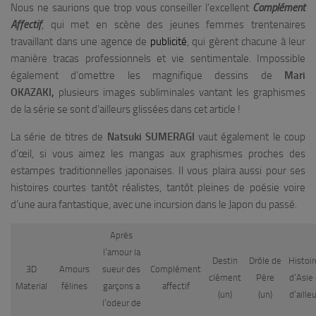
Nous ne saurions que trop vous conseiller l’excellent
Complément
Affectif
, qui met en scène des jeunes femmes trentenaires
travaillant dans une agence de
publicité
, qui gèrent chacune à leur
manière tracas professionnels et vie sentimentale. Impossible
également d’omettre les magnifique dessins de
Mari
OKAZAKI,
plusieurs images subliminales vantant les graphismes
de la série se sont d’ailleurs glissées dans cet article !
La série de titres de
Natsuki SUMERAGI
vaut également le coup
d’œil, si vous aimez les mangas aux graphismes proches des
estampes traditionnelles japonaises. Il vous plaira aussi pour ses
histoires courtes tantôt réalistes, tantôt pleines de poésie voire
d’une aura fantastique, avec une incursion dans le Japon du passé.
Après
l’amour la
Destin
Drôle de
Histoir
3D
Amours
sueur des
Complément
clément
Père
d’Asie 
Material
félines
garçons a
affectif
(un)
(un)
d’aille
l’odeur de