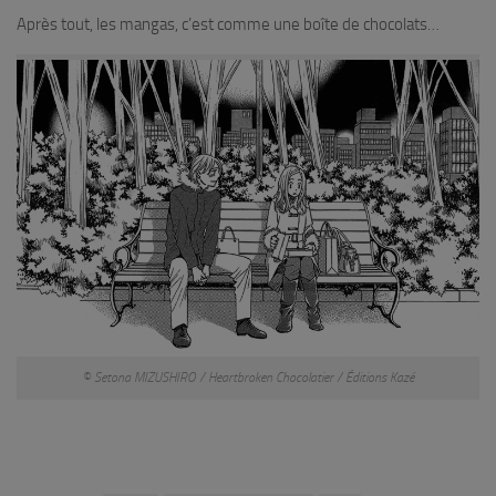
Après tout, les mangas, c’est comme une boîte de chocolats…
© Setona MIZUSHIRO / Heartbroken Chocolatier / Éditions Kazé