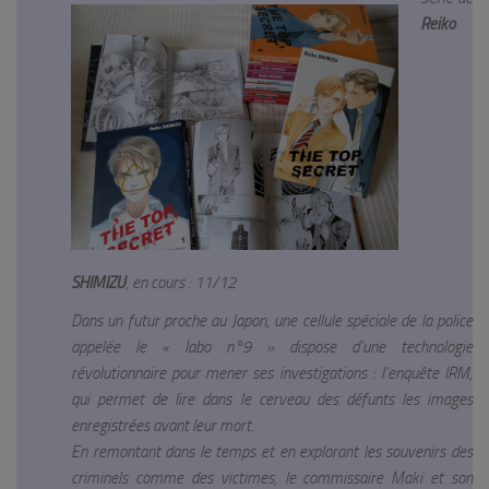
Reiko
SHIMIZU
, en cours : 11/12
Dans un futur proche au Japon, une cellule spéciale de la police
appelée le « labo n°9 » dispose d’une technologie
révolutionnaire pour mener ses investigations : l’enquête IRM,
qui permet de lire dans le cerveau des défunts les images
enregistrées avant leur mort.
En remontant dans le temps et en explorant les souvenirs des
criminels comme des victimes, le commissaire Maki et son