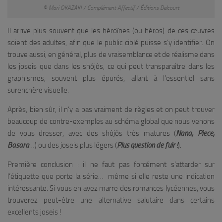
© Mari OKAZAKI / Complément Affectif / Éditions Delcourt
Il arrive plus souvent que les héroïnes (ou héros) de ces œuvres
soient des adultes, afin que le public ciblé puisse s’y identifier. On
trouve aussi, en général, plus de vraisemblance et de réalisme dans
les joseis que dans les shôjôs, ce qui peut transparaître dans les
graphismes, souvent plus épurés, allant à l’essentiel sans
surenchère visuelle.
Après, bien sûr, il n’y a pas vraiment de règles et on peut trouver
beaucoup de contre-exemples au schéma global que nous venons
de vous dresser, avec des shôjôs très matures (
Nana, Piece,
Basara
…) ou des joseis plus légers (
Plus question de fuir !
).
Première conclusion : il ne faut pas forcément s’attarder sur
l’étiquette que porte la série… même si elle reste une indication
intéressante. Si vous en avez marre des romances lycéennes, vous
trouverez peut-être une alternative salutaire dans certains
excellents joseis !