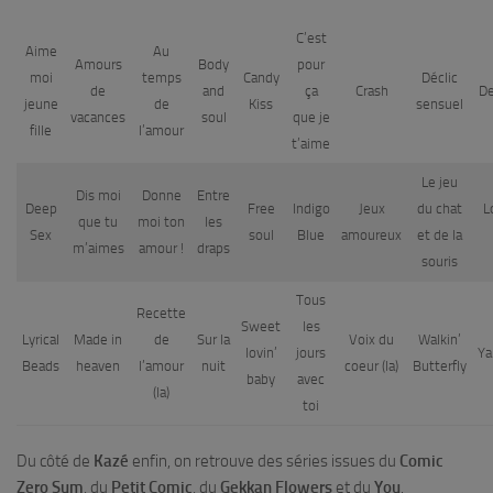
C’est
Aime
Au
Amours
Body
pour
moi
temps
Candy
Déclic
de
and
ça
Crash
De
jeune
de
Kiss
sensuel
vacances
soul
que je
fille
l’amour
t’aime
Le jeu
Dis moi
Donne
Entre
Deep
Free
Indigo
Jeux
du chat
L
que tu
moi ton
les
Sex
soul
Blue
amoureux
et de la
m’aimes
amour !
draps
souris
Tous
Recette
Sweet
les
Lyrical
Made in
de
Sur la
Voix du
Walkin’
lovin’
jours
Ya
Beads
heaven
l’amour
nuit
coeur (la)
Butterfly
baby
avec
(la)
toi
Du côté de
Kazé
enfin, on retrouve des séries issues du
Comic
Zero Sum
, du
Petit Comic
, du
Gekkan Flowers
et du
You
.