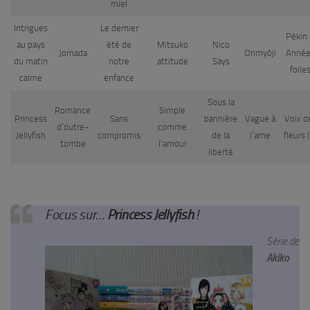
miel
Intrigues
Le dernier
Pékin
au pays
été de
Mitsuko
Nico
Jornada
Onmyôji
Année
du matin
notre
attitude
Says
folle
calme
enfance
Sous la
Romance
Simple
Princess
Sans
bannière
Vague à
Voix d
d’outre-
comme
Jellyfish
compromis
de la
l’ame
fleurs (
tombe
l’amour
liberté
Focus sur…
Princess Jellyfish
!
Série de
Akiko