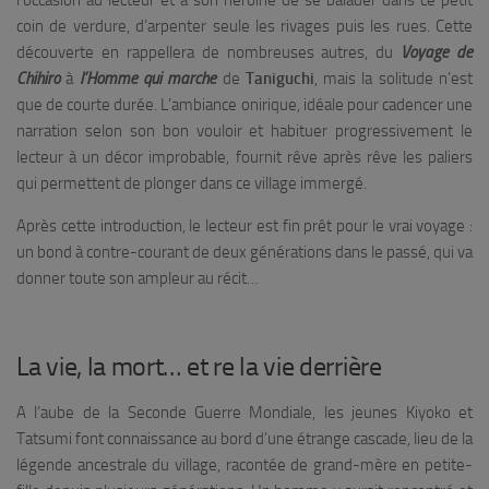
l’occasion au lecteur et à son héroïne de se balader dans ce petit
coin de verdure, d’arpenter seule les rivages puis les rues. Cette
découverte en rappellera de nombreuses autres, du
Voyage de
Chihiro
à
l’Homme qui marche
de
Taniguchi
, mais la solitude n’est
que de courte durée. L’ambiance onirique, idéale pour cadencer une
narration selon son bon vouloir et habituer progressivement le
lecteur à un décor improbable, fournit rêve après rêve les paliers
qui permettent de plonger dans ce village immergé.
Après cette introduction, le lecteur est fin prêt pour le vrai voyage :
un bond à contre-courant de deux générations dans le passé, qui va
donner toute son ampleur au récit…
La vie, la mort… et re la vie derrière
A l’aube de la Seconde Guerre Mondiale, les jeunes Kiyoko et
Tatsumi font connaissance au bord d’une étrange cascade, lieu de la
légende ancestrale du village, racontée de grand-mère en petite-