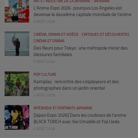
ART ET INDUSTRIE DE LA JAPANIME
/
JAPANIME
L’Anime Expo 2026 : pourquoi Los Angeles est
devenue la deuxième capitale mondiale de l’anime
6 AOÛT 2026
CINÉMA, DRAMA ET VIDÉOS
/
CRITIQUES ET DÉCOUVERTES
CINÉMA ET DRAMA
Des fleurs pour Tokyo : une métropole miroir des
blessures familiales
5 AOÛT 2026
POP CULTURE
Kamiplay : rencontre des cosplayeurs et des
photographes dans un jardin oriental
4 AOÛT 2026
INTERVIEW ET PORTRAITS JAPANIME
[Japan Expo 2026] Dans les coulisses de l’anime
BLACK TORCH avec Kei Umabiki et Yoji Ueda
3 AOÛT 2026