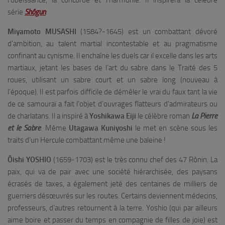
l’obéissance, la concorde et l’harmonie. Il inspirera la célèbre
série
Shôgun
.
Miyamoto MUSASHI
(1584?-1645) est un combattant dévoré
d’ambition, au talent martial incontestable et au pragmatisme
confinant au cynisme. Il enchaîne les duels car il excelle dans les arts
martiaux, jetant les bases de l’art du sabre dans le Traité des 5
roues, utilisant un sabre court et un sabre long (nouveau à
l’époque). Il est parfois difficile de démêler le vrai du faux tant la vie
de ce samouraï a fait l’objet d’ouvrages flatteurs d’admirateurs ou
de charlatans. Il a inspiré à
Yoshikawa Eiji
le célèbre roman
La Pierre
et le Sabre
. Même
Utagawa Kuniyoshi
le met en scène sous les
traits d’un Hercule combattant même une baleine !
Ôishi YOSHIO
(1659-1703) est le très connu chef des 47 Rônin. La
paix, qui va de pair avec une société hiérarchisée, des paysans
écrasés de taxes, a également jeté des centaines de milliers de
guerriers désœuvrés sur les routes. Certains deviennent médecins,
professeurs, d’autres retournent à la terre. Yoshio (qui par ailleurs
aime boire et passer du temps en compagnie de filles de joie) est