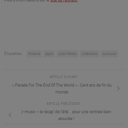
Plus d’informations sur le
site de l’éditeur
.
Étiquettes :
Histoire
Japon
Julien Peltier
Littérature
samouraï
ARTICLE SUIVANT
« Parade For The End Of The World » : Cent ans de fin du
monde
ARTICLE PRÉCÉDENT
J-music – le récap’ de l’été… pour une rentrée bien
assurée !