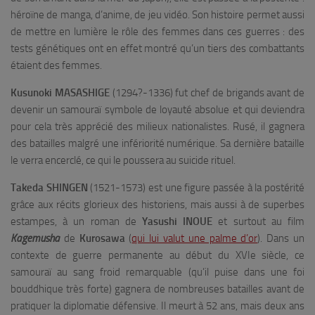
héroïne de manga, d’anime, de jeu vidéo. Son histoire permet aussi
de mettre en lumière le rôle des femmes dans ces guerres : des
tests génétiques ont en effet montré qu’un tiers des combattants
étaient des femmes.
Kusunoki MASASHIGE
(1294?-1336) fut chef de brigands avant de
devenir un samouraï symbole de loyauté absolue et qui deviendra
pour cela très apprécié des milieux nationalistes. Rusé, il gagnera
des batailles malgré une infériorité numérique. Sa dernière bataille
le verra encerclé, ce qui le poussera au suicide rituel.
Takeda SHINGEN
(1521-1573) est une figure passée à la postérité
grâce aux récits glorieux des historiens, mais aussi à de superbes
estampes, à un roman de
Yasushi INOUE
et surtout au film
Kagemusha
de
Kurosawa
(
qui lui valut une palme d’or
). Dans un
contexte de guerre permanente au début du XVIe siècle, ce
samouraï au sang froid remarquable (qu’il puise dans une foi
bouddhique très forte) gagnera de nombreuses batailles avant de
pratiquer la diplomatie défensive. Il meurt à 52 ans, mais deux ans