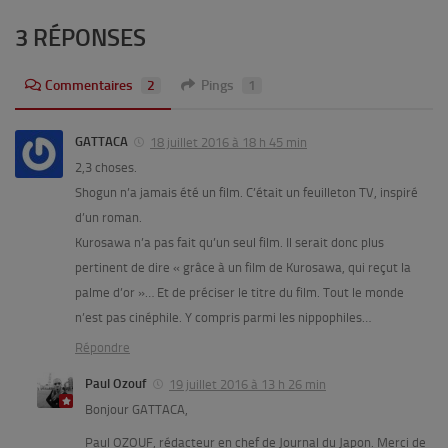
3 RÉPONSES
Commentaires
2
Pings
1
GATTACA
18 juillet 2016 à 18 h 45 min
2,3 choses.
Shogun n’a jamais été un film. C’était un feuilleton TV, inspiré
d’un roman.
Kurosawa n’a pas fait qu’un seul film. Il serait donc plus
pertinent de dire « grâce à un film de Kurosawa, qui reçut la
palme d’or »… Et de préciser le titre du film. Tout le monde
n’est pas cinéphile. Y compris parmi les nippophiles…
Répondre
Paul Ozouf
19 juillet 2016 à 13 h 26 min
Bonjour GATTACA,
Paul OZOUF, rédacteur en chef de Journal du Japon. Merci de