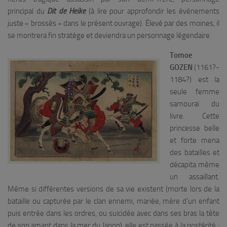
principal du
Dit de Heike
(à lire pour approfondir les événements
juste « brossés » dans le présent ouvrage). Élevé par des moines, il
se montrera fin stratège et deviendra un personnage légendaire.
Tomoe
GOZEN
(1161?-
1184?) est la
seule femme
samouraï du
livre. Cette
princesse belle
et forte mena
des batailles et
décapita même
un assaillant.
Même si différentes versions de sa vie existent (morte lors de la
bataille ou capturée par le clan ennemi, mariée, mère d’un enfant
puis entrée dans les ordres, ou suicidée avec dans ses bras la tête
de son amant dans la mer du Japon), elle est passée à la postérité :