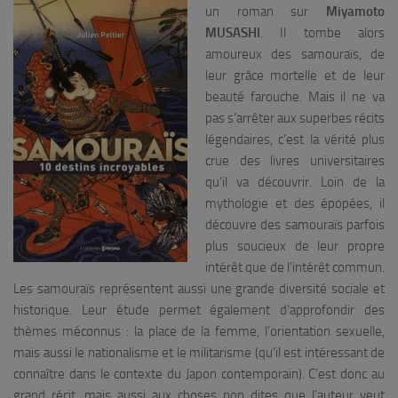
un roman sur
Miyamoto
MUSASHI
. Il tombe alors
amoureux des samouraïs, de
leur grâce mortelle et de leur
beauté farouche. Mais il ne va
pas s’arrêter aux superbes récits
légendaires, c’est la vérité plus
crue des livres universitaires
qu’il va découvrir. Loin de la
mythologie et des épopées, il
découvre des samouraïs parfois
plus soucieux de leur propre
intérêt que de l’intérêt commun.
Les samouraïs représentent aussi une grande diversité sociale et
historique. Leur étude permet également d’approfondir des
thèmes méconnus : la place de la femme, l’orientation sexuelle,
mais aussi le nationalisme et le militarisme (qu’il est intéressant de
connaître dans le contexte du Japon contemporain). C’est donc au
grand récit, mais aussi aux choses non dites que l’auteur veut