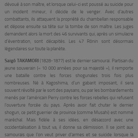
dévoué à son maître, et lorsque celui-ci est poussé au suicide pour
un incident mineur, il décide de le venger. Avec d’autres
combattants, ils attaquent la propriété du chambellan responsable
et dépose ensuite sa tête sur la tombe de son maître. Les juges
demandent alors la mort des 46 survivants qui, après un simulacre
d’éventration, sont décapités. Les 47 Rônin sont désormais
légendaires sur toute la planète.
Saigô TAKAMORI
(1828-1877) est le dernier samouraï. Partisan du
jeune souverain (« 10 000 années pour sa majesté »), il remporte
une bataille contre les forces shogunales trois fois plus
nombreuses. Né à Kagoshima, d’un gabarit imposant, il sera
souvent révolté par le sort des paysans, ou par les bombardements
menés par l’américain Perry contre les forces rebelles qui refusent
l’ouverture forcée du pays. Après avoir fait chuter le dernier
shogun, ce petit guerrier de province (comme Musahi) est nommé
maréchal. Mais fidèle à ses idées, en désaccord avec une
occidentalisation à tout va, il donne sa démission. Il se joint aux
samouraïs que l’on veut priver d’armes et se suicide lorsque la