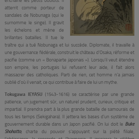
enchaîne les petits boulots. Il
atterrit comme porteur de
sandales de Nobunaga (qui le
surnomme le singe). Il gravit
les échelons et mène de
brillantes batailles. Il tue le
traître qui a tué Nobunaga et lui succède. Diplomate, il travaille à
une gouvernance fédérale, construit le château d’Osaka, réforme et
pacifie (comme un « Bonaparte japonais »). Lorsqu’il veut étendre
son empire, les portugais lui refusent leur aide, il fait alors
massacrer des catholiques. Parti de rien, cet homme n’a jamais
oublié d’où il venait, ce qui contribue à faire de lui un mythe.
Tokugawa IEYASU
(1543-1616) se caractérise par une grande
patience, un jugement sûr, un naturel prudent, curieux, critique et
impartial. Il prendra part à la plus grande bataille de samouraïs de
tous les temps (Sekigahara). Il jettera les bases d’un système de
gouvernement durable dans un Japon pacifié. On lui doit le
Buke
Shohatto
, charte du pouvoir s’appuyant sur la piété filiale,