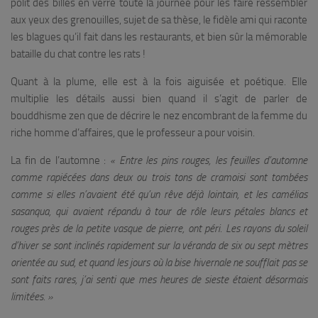
polit des billes en verre toute la journée pour les faire ressembler
aux yeux des grenouilles, sujet de sa thèse, le fidèle ami qui raconte
les blagues qu’il fait dans les restaurants, et bien sûr la mémorable
bataille du chat contre les rats !
Quant à la plume, elle est à la fois aiguisée et poétique. Elle
multiplie les détails aussi bien quand il s’agit de parler de
bouddhisme zen que de décrire le nez encombrant de la femme du
riche homme d’affaires, que le professeur a pour voisin.
La fin de l’automne :
« Entre les pins rouges, les feuilles d’automne
comme rapiécées dans deux ou trois tons de cramoisi sont tombées
comme si elles n’avaient été qu’un rêve déjà lointain, et les camélias
sasanqua, qui avaient répandu à tour de rôle leurs pétales blancs et
rouges près de la petite vasque de pierre, ont péri. Les rayons du soleil
d’hiver se sont inclinés rapidement sur la véranda de six ou sept mètres
orientée au sud, et quand les jours où la bise hivernale ne soufflait pas se
sont faits rares, j’ai senti que mes heures de sieste étaient désormais
limitées. »