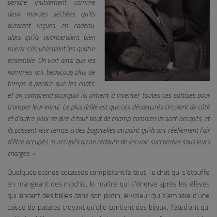
pendre inutilement comme
deux morues séchées qu’ils
auraient reçues en cadeau,
alors qu’ils avanceraient bien
mieux s’ils utilisaient les quatre
ensemble. On voit ainsi que les
hommes ont beaucoup plus de
temps à perdre que les chats,
et on comprend pourquoi ils aiment à inventer toutes ces sottises pour
tromper leur ennui. Le plus drôle est que ces désœuvrés circulent de côté
et d’autre pour se dire à tout bout de champ combien ils sont occupés, et
ils passent leur temps à des bagatelles au point qu’ils ont réellement l’air
d’être occupés, si occupés qu’on redoute de les voir succomber sous leurs
charges. »
Quelques scènes cocasses complètent le tout : le chat qui s’étouffe
en mangeant des mochis, le maître qui s’énerve après les élèves
qui lancent des balles dans son jardin, le voleur qui s’empare d’une
caisse de patates croyant qu’elle contient des bijoux, l’étudiant qui