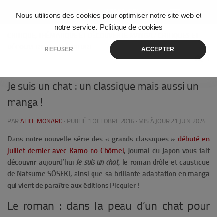
Skip to content
Nous utilisons des cookies pour optimiser notre site web et
notre service.
Politique de cookies
CRITIQUE, THÉMATIQUE ET DÉCOUVERTE MANGA
/
CRITIQUES ET
DÉCOUVERTES LITTÉRATURE
REFUSER
ACCEPTER
1
Je suis un chat : un classique mais aussi un
manga !
PAR
ALICE MONARD
· PUBLIÉ
1 OCTOBRE 2016
· MIS À JOUR
21 JUIN 2024
Dans notre nouvelle série des « grands classiques »
débuté en
juillet dernier avec Kamo no Chômei
, Journal du Japon vous fait
découvrir aujourd’hui
Je suis un chat
, le roman drôle et caustique
de Natsume SÔSEKI, ainsi que sa brillante adaptation en manga
qui vient de paraître aux éditions Picquier !
Le roman : dans la peau d’un chat pour