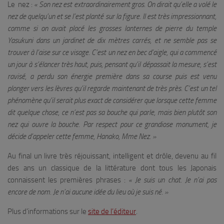
Le nez :
« Son nez est extraordinairement gros. On dirait qu’elle a volé le
nez de quelqu’un et se l’est planté sur la figure. Il est très impressionnant,
comme si on avait placé les grosses lanternes de pierre du temple
Yasukuni dans un jardinet de dix mètres carrés, et ne semble pas se
trouver à l’aise sur ce visage. C’est un nez en bec d’aigle, qui a commencé
un jour à s’élancer très haut, puis, pensant qu’il dépassait la mesure, s’est
ravisé, a perdu son énergie première dans sa course puis est venu
plonger vers les lèvres qu’il regarde maintenant de très près. C’est un tel
phénomène qu’il serait plus exact de considérer que lorsque cette femme
dit quelque chose, ce n’est pas sa bouche qui parle, mais bien plutôt son
nez qui ouvre la bouche. Par respect pour ce grandiose monument, je
décide d’appeler cette femme, Hanako, Mme Nez. »
Au final un livre très réjouissant, intelligent et drôle, devenu au fil
des ans un classique de la littérature dont tous les Japonais
connaissent les premières phrases :
« Je suis un chat. Je n’ai pas
encore de nom. Je n’ai aucune idée du lieu où je suis né. »
Plus d’informations sur le
site de l’éditeur
.