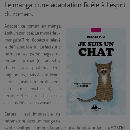
Le manga : une adaptation fidèle à l’esprit
du roman.
Adapter ce roman en manga
était un pari osé. Le mystérieux
mangaka
Tirol Cobato
a relevé
le défi avec talent ! Le lecteur y
retrouve les personnages du
roman : le chat (un adorable
chaton aux postures trop
mignonnes, mais à la réflexion
bien aiguisée), le professeur,
son ami envahissant, sa
femme et ses trois filles, ses
anciens élèves, ses voisins.
Certes il est impossible de
retranscrire dans un manga de
sept chapitres l’humour, la causticité et le style brillant de
SÔSEKI
,