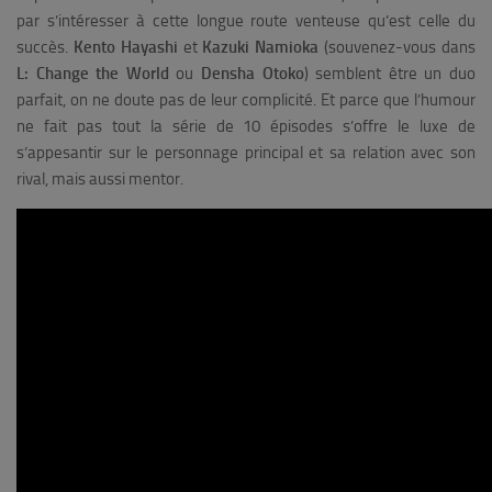
par s’intéresser à cette longue route venteuse qu’est celle du
succès.
Kento Hayashi
et
Kazuki Namioka
(souvenez-vous dans
L: Change the World
ou
Densha Otoko
) semblent être un duo
parfait, on ne doute pas de leur complicité. Et parce que l’humour
ne fait pas tout la série de 10 épisodes s’offre le luxe de
s’appesantir sur le personnage principal et sa relation avec son
rival, mais aussi mentor.