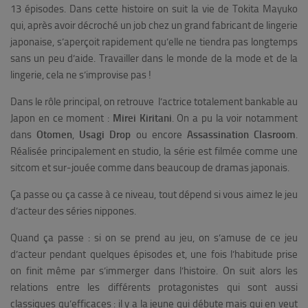
13 épisodes. Dans cette histoire on suit la vie de
Tokita Mayuko
qui, après avoir décroché un job chez un grand fabricant de lingerie
japonaise, s’aperçoit rapidement qu’elle ne tiendra pas longtemps
sans un peu d’aide. Travailler dans le monde de la mode et de la
lingerie, cela ne s’improvise pas !
Dans le rôle principal, on retrouve l’actrice totalement bankable au
Japon en ce moment :
Mirei Kiritani
. On a pu la voir notamment
dans
Otomen
,
Usagi Drop
ou encore
Assassination Clasroom
.
Réalisée principalement en studio, la série est filmée comme une
sitcom et sur-jouée comme dans beaucoup de dramas japonais.
Ça passe ou ça casse à ce niveau, tout dépend si vous aimez le jeu
d’acteur des séries nippones.
Quand ça passe : si on se prend au jeu, on s’amuse de ce jeu
d’acteur pendant quelques épisodes et, une fois l’habitude prise
on finit même par s’immerger dans l’histoire. On suit alors les
relations entre les différents protagonistes qui sont aussi
classiques qu’efficaces : il y a la jeune qui débute mais qui en veut