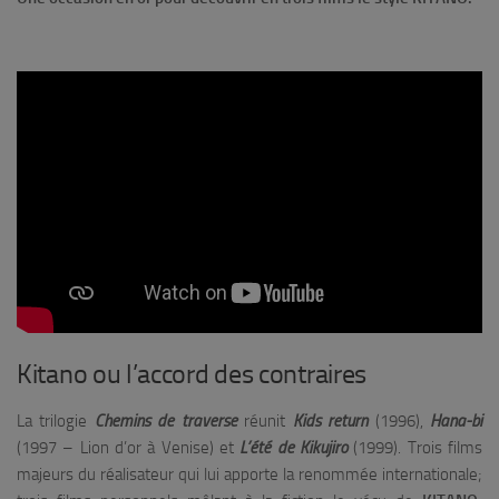
Kitano ou l’accord des contraires
La trilogie
Chemins de traverse
réunit
Kids return
(1996),
Hana-bi
(1997 – Lion d’or à Venise) et
L’été de Kikujiro
(1999). Trois films
majeurs du réalisateur qui lui apporte la renommée internationale;