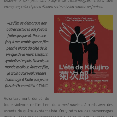
ordonne à son petit ami Kikujiro de l’accompagner. Truand sans
envergure, celui-ci prend d’abord cette mission comme un fardeau.
«Le film se démarque des
autres histoires que j’avais
faites jusque-là. Pour une
fois, il me semble que ce film
penche plutôt du côté de la
vie que de la mort.
L’enfant
symbolise l’espoir, l’avenir, un
monde meilleur. Avec ce film,
je crois avoir voulu rendre
hommage à l’idée que je me
fais de l’humanité.»
KITANO
Volontairement dénué de
toute violence, ce film tient du «
road movie
» à pieds avec des
accents de quête existentialiste. On y retrouve des personnages