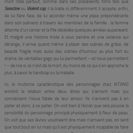
mort rôde partout, comme dans ses précédents films tels que
Sonatine
ou
Violent cop
, il la traite ici différemment. Il accepte, enfin,
de lui faire face, de lui accorder même une place prépondérante
dans son scénario à travers les membres de la famille : la femme
atteinte d’un cancer et la fille décédée quelques années auparavant.
Et malgré une histoire triste à vous pendre et une violence qui
dérange, il arrive quand même à placer des scènes de grâce, de
beauté fragile mais aussi des scènes d’humour au plus fort du
drame, de véritables gags qui lui permettent – et nous permettent
! – de rire si ce n’est de la mort, du moins de ce qui s’en approche le
plus, à savoir le handicap ou la maladie.
Ici, le mutisme caractéristique des personnages chez KITANO
enrichit la relation entre deux êtres qui s’aiment mais qui
connaissent l’issue fatale de leur amour. Ils n’arrivent pas à en
parler et donc, à se parler. On voit bien à l’écran que cela pousse la
sensibilité du personnage principal physiquement à fleur de peau.
On voit que ses lèvres voudraient dire mais n’arrivent pas, on sent
que tout bout en lui mais qu’il est physiquement incapable de faire