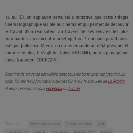
Ici, au JDJ, on applaudit cette belle initiative que cette trilogie
cinématographique visible au cinéma et qui permet de découvrir
le travail d’un réalisateur au travers de ses œuvres les plus
marquantes. un concept marketing 3-en-1 qui nous paraît aussi
osé que judicieux. Mieux, on en redemanderait déjà presque! Et
comme en plus, il s’agit de Takeshi KITANO, on n’a plus qu’une
chose à ajouter : COUREZ-Y !
Chemins de traverse est visible dans tous les bons cinémas jusqu’au 29
août. Toutes les informations sur ces films sur le site web de
La Rabbia
et leurs réseaux sociaux
Facebook
ou
Twiiter
.
Étiquettes :
chemins de traverse
Classique cinéma
cycle
Ete de Kikujiro
Hana-bi
Kids return
Takeshi Kitano
trilogie