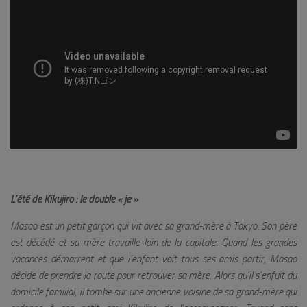
L’été de Kikujiro : le double « je »
Masao est un petit garçon qui vit avec sa grand-mère à Tokyo. Son père
est décédé et sa mère travaille loin de la capitale. Quand les grandes
vacances démarrent et que l’enfant voit tous ses amis partir, Masao
décide de prendre la route pour retrouver sa mère. Alors qu’il s’enfuit du
domicile familial, il tombe sur une ancienne voisine de sa grand-mère qui