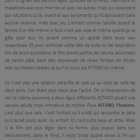
dans la lignée des personnages typiques de KITANO, silencieux et
maladroits avec eux-mêmes et avec les autres, mais qui répondent
aux situations qu’ils vivent et aux sentiments qu’ils éprouvent sans
aucune violence, mais avec jeu. L’enfant comme l’adulte jouent le
temps d’un été même si tout n’est pas rose et même quand ça se
gâte pour eux. Ils jouent comme un aparté dans leurs vies
respectives. Et pour renforcer cette idée de bulle ou de respiration
loin de leurs quotidiens, le film prend parfois les allures assumées
de carton pâte, dans des séquences de rêves filmées en studio
avec les ficelles visibles ce qui fut voulu par KITANO lui-même.
Ce n’est pas une relation père/fils et cela va au-delà de celle de
deux amis, l’un étant plus vieux que l’autre. On a l’impression de
voir la même personne à deux âges différents, KITANO jouant une
version adulte mais immature du môme. Pour
KITANO, l’homme
,
c’est plus que cela : c’est l’enfant qu’il a été qui rencontre le père
qu’il aurait voulu avoir, lui, enfant. Et c’est juste beau et drôle. Mais
si le film est plus léger dans sa forme, plus joyeux dans son
déroulement, dans le fond, il reste triste quand arrive la fin qui