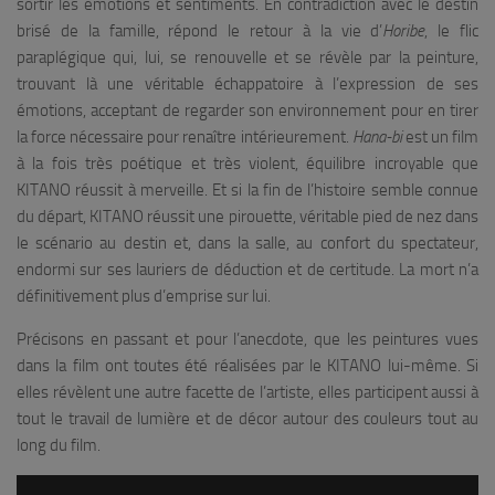
sortir les émotions et sentiments. En contradiction avec le destin
brisé de la famille, répond le retour à la vie d’
Horibe
, le flic
paraplégique qui, lui, se renouvelle et se révèle par la peinture,
trouvant là une véritable échappatoire à l’expression de ses
émotions, acceptant de regarder son environnement pour en tirer
la force nécessaire pour renaître intérieurement.
Hana-bi
est un film
à la fois très poétique et très violent, équilibre incroyable que
KITANO réussit à merveille. Et si la fin de l’histoire semble connue
du départ, KITANO réussit une pirouette, véritable pied de nez dans
le scénario au destin et, dans la salle, au confort du spectateur,
endormi sur ses lauriers de déduction et de certitude. La mort n’a
définitivement plus d’emprise sur lui.
Précisons en passant et pour l’anecdote, que les peintures vues
dans la film ont toutes été réalisées par le KITANO lui-même. Si
elles révèlent une autre facette de l’artiste, elles participent aussi à
tout le travail de lumière et de décor autour des couleurs tout au
long du film.