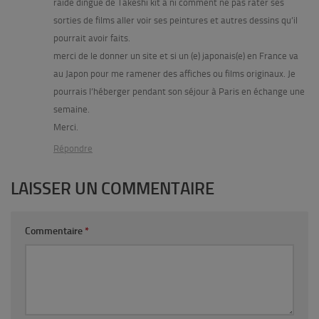
raide dingue de Takeshi kit à ni comment ne pas rater ses
sorties de films aller voir ses peintures et autres dessins qu’il
pourrait avoir faits.
merci de le donner un site et si un (e) japonais(e) en France va
au Japon pour me ramener des affiches ou films originaux. Je
pourrais l’héberger pendant son séjour à Paris en échange une
semaine.
Merci.
Répondre
LAISSER UN COMMENTAIRE
Commentaire
*