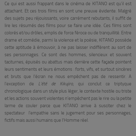
Ce qui est aussi frappant dans le cinéma de KITANO est qu’il est
attachant. Et ces trois films en sont une preuve évidente. Malgré
des sujets peu réjouissants, voire carrément rebutants, il suffit de
lire les résumés des films pour se faire une idée. Ces films sont
colorés et/ou drôles, emplis de force féroce ou de tranquillité. Entre
drame et comédie, parmi la violence et la poésie, KITANO possède
cette aptitude à émouvoir, à ne pas laisser indifférent au sort de
ses personnages. Ce sont des hommes, silencieux et souvent
taciturnes, épuisés ou abattus mais derrière cette façade pointent
leurs sentiments et leurs émotions : forts, vifs, et surtout sincères
et bruts que l’écran ne nous empêchent pas de ressentir. A
l’exception de
L’été de Kikujiro
, qui conclut ce triptyque
chronologique dans un style plus léger, le contexte hostile ou triste
et les actions souvent violentes n’empêchent pas le rire ou la petite
larme de couler parce que KITANO arrive à susciter chez le
spectateur l’empathie sans le jugement pour ses personnages,
fictifs mais aussi humains que l’Homme réel.