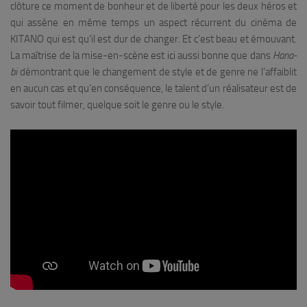
clôture ce moment de bonheur et de liberté pour les deux héros et
qui assène en même temps un aspect récurrent du cinéma de
KITANO qui est qu’il est dur de changer. Et c’est beau et émouvant.
La maîtrise de la mise-en-scène est ici aussi bonne que dans
Hana-
bi
démontrant que le changement de style et de genre ne l’affaiblit
en aucun cas et qu’en conséquence, le talent d’un réalisateur est de
savoir tout filmer, quelque soit le genre ou le style.