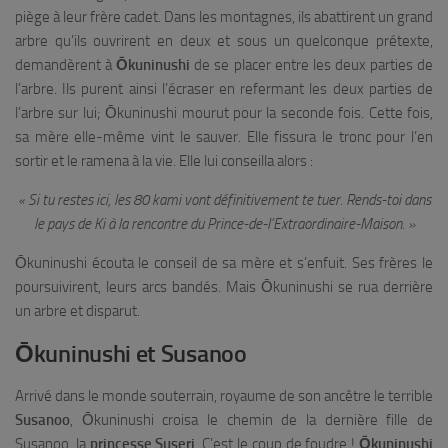
piège à leur frère cadet. Dans les montagnes, ils abattirent un grand
arbre qu’ils ouvrirent en deux et sous un quelconque prétexte,
demandèrent à
Ōkuninushi
de se placer entre les deux parties de
l’arbre. Ils purent ainsi l’écraser en refermant les deux parties de
l’arbre sur lui; Ōkuninushi mourut pour la seconde fois. Cette fois,
sa mère elle-même vint le sauver. Elle fissura le tronc pour l’en
sortir et le ramena à la vie. Elle lui conseilla alors :
« Si tu restes ici, les 80 kami vont définitivement te tuer. Rends-toi dans
le pays de Ki à la rencontre du Prince-de-l’Extraordinaire-Maison. »
Ōkuninushi écouta le conseil de sa mère et s’enfuit. Ses frères le
poursuivirent, leurs arcs bandés. Mais Ōkuninushi se rua derrière
un arbre et disparut.
Ōkuninushi et Susanoo
Arrivé dans le monde souterrain, royaume de son ancêtre le terrible
Susanoo
, Ōkuninushi croisa le chemin de la dernière fille de
Susanoo, la
princesse Suseri
. C’est le coup de foudre !
Ōkuninushi