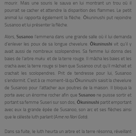
mourir. Mais une souris le sauva en lui montrant un trou où il
pourrait se cacher et attendre la disparition des flammes. Le petit
animal lui rapporta également la flèche. Ōkuninushi put rejoindre
Susanoo et lui présenter la flèche.
Alors,
Susanoo
l’emmena dans une grande salle où il lui demanda
d’enlever les poux de sa longue chevelure.
Ōkuninushi
vit qu’il y
avait aussi de nombreux scolopendres. Sa femme lui donna des
baies de l’arbre
muku
et de la terre rouge. Il mâcha les baies et les
cracha avec la terre rouge si bien que Susanoo crut qu’il mâchait et
crachait les scolopendres. Prit de tendresse pour lui, Susanoo
s’endormit. C’est à ce moment-là qu’Ōkuninushi saisit la chevelure
de Susanoo pour l’attacher aux poutres de la maison. Il bloqua la
porte avec un énorme rocher afin que
Susanoo
ne puisse sortir et
portant sa femme Suseri sur son dos,
Ōkuninushi
partit emportant
avec eux la grande épée de Susanoo, son arc et ses flèches ainsi
que le céleste luth parlant (A
me no Nori Goto
).
Dans sa fuite, le luth heurta un arbre et la terre résonna, réveillant