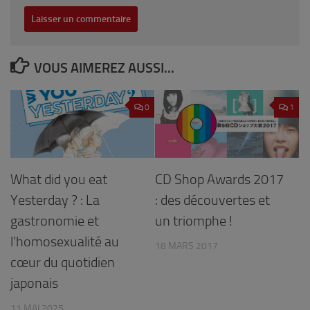
VOUS AIMEREZ AUSSI...
0
1
What did you eat
CD Shop Awards 2017
Yesterday ? : La
: des découvertes et
gastronomie et
un triomphe !
l’homosexualité au
18 MARS 2017
cœur du quotidien
japonais
11 MAI 2025