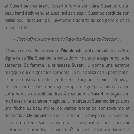
et Suseri se marièrent. Suseri informa son père Susanoo qu’un
beau kami était venu et avait ravi son cœur. Susanoo sortit de son
palais pour découvrir par lui-même l’identité de son gendre et sa
réponse fut :
« C’est l’affreux kami mâle du Pays-des-Plaines-de-Roseaux !»
.
Désireux de se débarrasser d’
Ōkuninushi
qu’il estimait ne pas être
digne de sa fille,
Susanoo
l’envoya dormir dans une cage remplie de
serpents. Sa femme, la
princesse Suseri
, lui donna une écharpe
magique qui éloignait les serpents. La nuit passa et au petit matin,
le père constata que le gendre était toujours en vie. Il l’envoya
ensuite dormir dans une cage remplie de guêpes puis dans une
autre remplie de scolopendres. À chaque fois,
Suseri
protégea son
mari avec une écharpe magique. L’Impétueux
Susanoo
lança alors
une flèche au beau milieu de vastes landes de son royaume et
demanda à
Ōkuninushi
de la lui ramener. À mi-parcours, Susanoo
alluma un feu. Sans moyen à sa disposition pour pouvoir
contourner l’incendie, le pauvre Ōkuninushi était condamné à