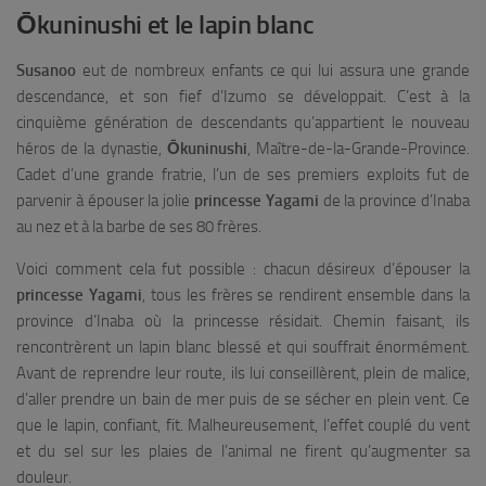
Ōkuninushi et le lapin blanc
Susanoo
eut de nombreux enfants ce qui lui assura une grande
descendance, et son fief d’Izumo se développait. C’est à la
cinquième génération de descendants qu’appartient le nouveau
héros de la dynastie,
Ōkuninushi
, Maître-de-la-Grande-Province.
Cadet d’une grande fratrie, l’un de ses premiers exploits fut de
parvenir à épouser la jolie
princesse Yagami
de la province d’Inaba
au nez et à la barbe de ses 80 frères.
Voici comment cela fut possible : chacun désireux d’épouser la
princesse Yagami
, tous les frères se rendirent ensemble dans la
province d’Inaba où la princesse résidait. Chemin faisant, ils
rencontrèrent un lapin blanc blessé et qui souffrait énormément.
Avant de reprendre leur route, ils lui conseillèrent, plein de malice,
d’aller prendre un bain de mer puis de se sécher en plein vent. Ce
que le lapin, confiant, fit. Malheureusement, l’effet couplé du vent
et du sel sur les plaies de l’animal ne firent qu’augmenter sa
douleur.