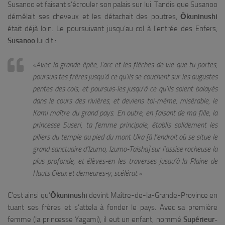
Susanoo et faisant s’écrouler son palais sur lui. Tandis que Susanoo
démêlait ses cheveux et les détachait des poutres,
Ōkuninushi
était déjà loin. Le poursuivant jusqu’au col à l’entrée des Enfers,
Susanoo
lui dit :
«Avec la grande épée, l’arc et les flèches de vie que tu portes,
poursuis tes frères jusqu’à ce qu’ils se couchent sur les augustes
pentes des cols, et poursuis-les jusqu’à ce qu’ils soient balayés
dans le cours des rivières, et deviens toi-même, misérable, le
Kami maître du grand pays. En outre, en faisant de ma fille, la
princesse Suseri, ta femme principale, établis solidement les
piliers du temple au pied du mont Uka [à l’endroit où se situe le
grand sanctuaire d’Izumo, Izumo-Taisha] sur l’assise rocheuse la
plus profonde, et élèves-en les traverses jusqu’à la Plaine de
Hauts Cieux et demeures-y, scélérat.»
C’est ainsi qu’
Ōkuninushi
devint Maître-de-la-Grande-Province en
tuant ses frères et s’attela à fonder le pays. Avec sa première
femme (la princesse Yagami), il eut un enfant, nommé
Supérieur-