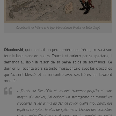
Ôkuninushi-no-Mikoto et le lapin blanc d’Inaba (Inaba no Shiro Usagi)
Ōkuninushi
, qui marchait un peu derrière ses frères, croisa à son
tour le lapin blanc en pleurs. Touché et curieux par ce spectacle, il
demanda au lapin la raison de sa peine et de sa souffrance. Ce
dernier lui raconta alors sa triste mésaventure avec les crocodiles
qui l’avaient blessé, et sa rencontre avec ses frères qui l’avaient
moqué :
« J’étais sur l’île d’Oki et voulant traverser jusqu’ici et sans
moyen d’y arriver, j’ai élaboré un stratagème et trompé les
crocodiles. Je les ai mis au défi de savoir quelle tribu parmi nos
espèces comptait le plus de spécimens. Chacun des crocodiles
s’aligna entre l’île et ce cap. À chaque pas, je comptais une unité.