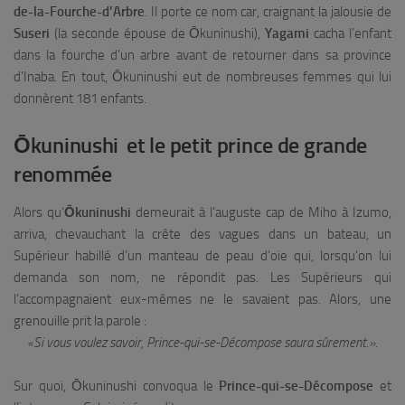
de-la-Fourche-d’Arbre
. Il porte ce nom car, craignant la jalousie de
Suseri
(la seconde épouse de Ōkuninushi),
Yagami
cacha l’enfant
dans la fourche d’un arbre avant de retourner dans sa province
d’Inaba. En tout, Ōkuninushi eut de nombreuses femmes qui lui
donnèrent 181 enfants.
Ōkuninushi et le petit prince de grande
renommée
Alors qu’
Ōkuninushi
demeurait à l’auguste cap de Miho à Izumo,
arriva, chevauchant la crête des vagues dans un bateau, un
Supérieur habillé d’un manteau de peau d’oie qui, lorsqu’on lui
demanda son nom, ne répondit pas. Les Supérieurs qui
l’accompagnaient eux-mêmes ne le savaient pas. Alors, une
grenouille prit la parole :
«Si vous voulez savoir, Prince-qui-se-Décompose saura sûrement.».
Sur quoi, Ōkuninushi convoqua le
Prince-qui-se-Décompose
et