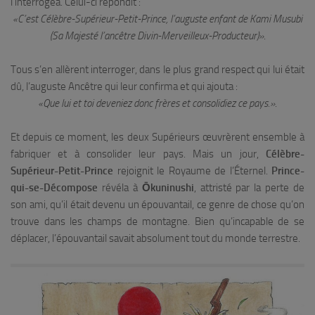
l’interrogea. Celui-ci répondit :
«C’est Célèbre-Supérieur-Petit-Prince, l’auguste enfant de Kami Musubi
(Sa Majesté l’ancêtre Divin-Merveilleux-Producteur)»
.
Tous s’en allèrent interroger, dans le plus grand respect qui lui était
dû, l’auguste Ancêtre qui leur confirma et qui ajouta :
«Que lui et toi deveniez donc frères et consolidiez ce pays.»
.
Et depuis ce moment, les deux Supérieurs œuvrèrent ensemble à
fabriquer et à consolider leur pays. Mais un jour,
Célèbre-
Supérieur-Petit-Prince
rejoignit le Royaume de l’Éternel.
Prince-
qui-se-Décompose
révéla à
Ōkuninushi
, attristé par la perte de
son ami, qu’il était devenu un épouvantail, ce genre de chose qu’on
trouve dans les champs de montagne. Bien qu’incapable de se
déplacer, l’épouvantail savait absolument tout du monde terrestre.