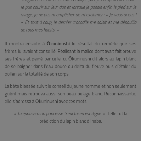
Je pus courir sur leur dos et lorsque je posais enfin le pied sur le
rivage, je ne pus m’empêcher de m’exclamer : « Je vous ai eus !
». Et tout à coup, le dernier crocodile me saisit et me dépouilla
de tous mes habits. »
Il montra ensuite à
Ōkuninushi
le résultat du remède que ses
frères lui avaient conseillé. Réalisant la malice dont avait fait preuve
ses frères et peiné par celle-ci, Ōkuninushi dit alors au lapin blanc
de se baigner dans l’eau douce du delta du fleuve puis d’étaler du
pollen sur la totalité de son corps.
La bête blessée suivit le conseil du jeune homme et non seulement
guérit mais retrouva aussi son beau pelage blanc. Reconnaissante,
elle s’adressa à Ōkuninushi avec ces mots:
« Tu épouseras la princesse. Seul toi en est digne. ».
Telle fut la
prédiction du lapin blanc d’Inaba.