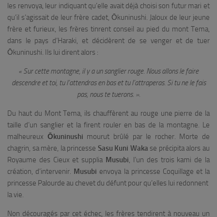
les renvoya, leur indiquant qu’elle avait déjà choisi son futur mari et
qu’il s’agissait de leur frère cadet, Ōkuninushi. Jaloux de leur jeune
frère et furieux, les frères tinrent conseil au pied du mont Tema,
dans le pays d’Haraki, et décidèrent de se venger et de tuer
Ōkuninushi. Ils lui dirent alors :
« Sur cette montagne, il y a un sanglier rouge. Nous allons le faire
descendre et toi, tu l’attendras en bas et tu l’attraperas. Si tu ne le fais
pas, nous te tuerons. ».
Du haut du Mont Tema, ils chauffèrent au rouge une pierre de la
taille d’un sanglier et la firent rouler en bas de la montagne. Le
malheureux
Ōkuninushi
mourut brûlé par le rocher. Morte de
chagrin, sa mère, la princesse
Sasu Kuni Waka
se précipita alors au
Royaume des Cieux et supplia
Musubi
, l’un des trois kami de la
création, d’intervenir.
Musubi
envoya la princesse Coquillage et la
princesse Palourde au chevet du défunt pour qu’elles lui redonnent
la vie.
Non découragés par cet échec, les frères tendirent à nouveau un