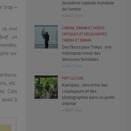
deuxième capitale mondiale
s trop »
de l’anime
6 AOÛT 2026
, ce mot
CINÉMA, DRAMA ET VIDÉOS
/
CRITIQUES ET DÉCOUVERTES
bref : un
CINÉMA ET DRAMA
 mondes,
Des fleurs pour Tokyo : une
aphe sur
métropole miroir des
blessures familiales
5 AOÛT 2026
aritions,
POP CULTURE
ns, etc.
Kamiplay : rencontre des
s. Cela
cosplayeurs et des
photographes dans un jardin
 aussi à
oriental
4 AOÛT 2026