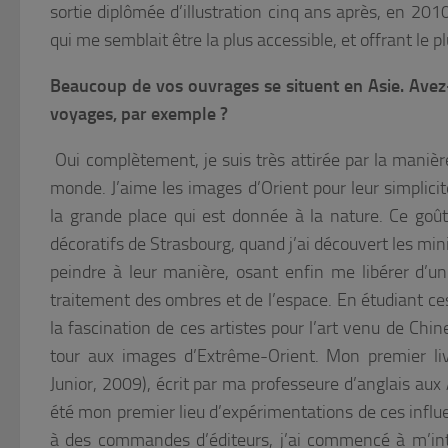
sortie diplômée d’illustration cinq ans après, en 2010
qui me semblait être la plus accessible, et offrant le plu
Beaucoup de vos ouvrages se situent en Asie. Avez-v
voyages, par exemple ?
Oui complètement, je suis très attirée par la manière
monde. J’aime les images d’Orient pour leur simplicit
la grande place qui est donnée à la nature. Ce go
décoratifs de Strasbourg, quand j’ai découvert les mini
peindre à leur manière, osant enfin me libérer d’u
traitement des ombres et de l’espace. En étudiant ce
la fascination de ces artistes pour l’art venu de Ch
tour aux images d’Extrême-Orient. Mon premier li
Junior, 2009), écrit par ma professeure d’anglais aux
été mon premier lieu d’expérimentations de ces influe
à des commandes d’éditeurs, j’ai commencé à m’inté