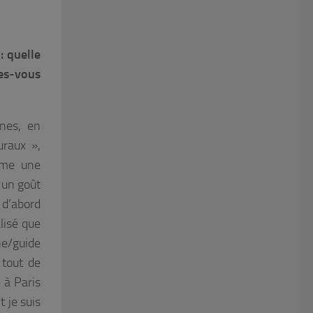
: quelle
es-vous
nes, en
uraux »,
mme une
 un goût
 d’abord
lisé que
ne/guide
 tout de
 à Paris
t je suis