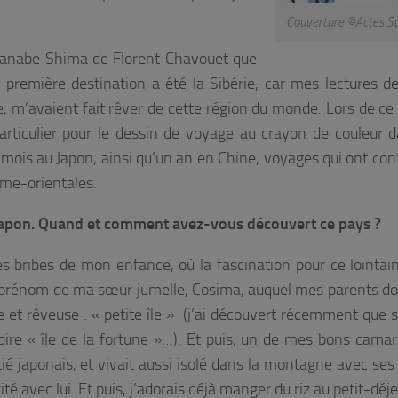
Couverture ©Actes Su
anabe Shima
de Florent Chavouet que
a première destination a été la Sibérie, car mes lectures 
ne, m’avaient fait rêver de cette région du monde. Lors de ce
articulier pour le dessin de voyage au crayon de couleur 
x mois au Japon, ainsi qu’un an en Chine, voyages qui ont con
rême-orientales.
u Japon. Quand et comment avez-vous découvert ce pays ?
 bribes de mon enfance, où la fascination pour ce lointai
 prénom de ma sœur jumelle, Cosima, auquel mes parents d
e et rêveuse : « petite île » (j’ai découvert récemment que s
 dire « île de la fortune »…). Et puis, un de mes bons cama
itié japonais, et vivait aussi isolé dans la montagne avec ses
té avec lui. Et puis, j’adorais déjà manger du riz au petit-dé