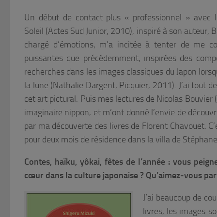
Un début de contact plus « professionnel » avec 
Soleil
(Actes Sud Junior, 2010), inspiré à son auteur, B
chargé d’émotions, m’a incitée à tenter de me con
puissantes que précédemment, inspirées des compos
recherches dans les images classiques du Japon lorsqu
la lune
(Nathalie Dargent, Picquier, 2011). J’ai tout de
cet art pictural. Puis mes lectures de Nicolas Bouvier (
imaginaire nippon, et m’ont donné l’envie de découvrir
par ma découverte des livres de Florent Chavouet. C’e
pour deux mois de résidence dans la villa de Stéphan
Contes, haïku, yôkai, fêtes de l’année : vous peig
cœur dans la culture japonaise ? Qu’aimez-vous part
J’ai beaucoup de cou
livres, les images s