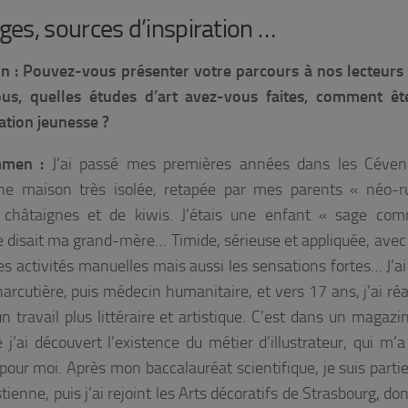
es, sources d’inspiration …
n : Pouvez-vous présenter votre parcours à nos lecteurs 
ous, quelles études d’art avez-vous faites, comment êt
ration jeunesse ?
mmen :
J’ai passé mes premières années dans les Céven
ne maison très isolée, retapée par mes parents « néo-r
 châtaignes et de kiwis. J’étais une enfant « sage co
disait ma grand-mère… Timide, sérieuse et appliquée, avec
s activités manuelles mais aussi les sensations fortes… J’ai
arcutière, puis médecin humanitaire, et vers 17 ans, j’ai réa
un travail plus littéraire et artistique. C’est dans un magazi
j’ai découvert l’existence du métier d’illustrateur, qui m’a
 pour moi. Après mon baccalauréat scientifique, je suis partie
ienne, puis j’ai rejoint les Arts décoratifs de Strasbourg, don