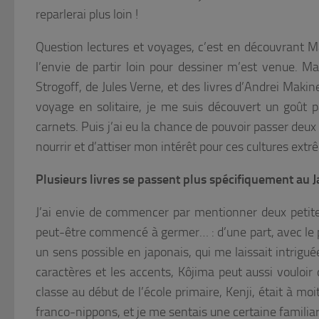
reparlerai plus loin !
Question lectures et voyages, c’est en découvrant
M
l’envie de partir loin pour dessiner m’est venue. M
Strogoff
, de Jules Verne, et des livres d’Andrei Maki
voyage en solitaire, je me suis découvert un goût p
carnets. Puis j’ai eu la chance de pouvoir passer deu
nourrir et d’attiser mon intérêt pour ces cultures ext
Plusieurs livres se passent plus spécifiquement a
J’ai envie de commencer par mentionner deux petites
peut-être commencé à germer… : d’une part, avec le
un sens possible en japonais, qui me laissait intrigué
caractères et les accents, Kôjima peut aussi vouloir
classe au début de l’école primaire, Kenji, était à mo
franco-nippons, et je me sentais une certaine familiari