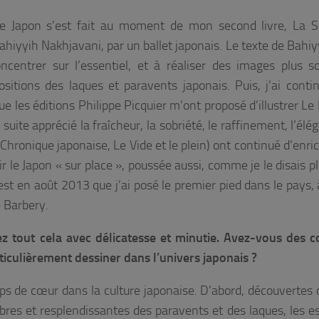
le Japon s’est fait au moment de mon second livre,
La S
ahiyyih Nakhjavani, par un ballet japonais. Le texte de Bahiyy
centrer sur l’essentiel, et à réaliser des images plus s
itions des laques et paravents japonais. Puis, j’ai cont
e les éditions Philippe Picquier m’ont proposé d’illustrer
Le
 suite apprécié la fraîcheur, la sobriété, le raffinement, l’él
Chronique japonaise
,
Le Vide et le plein
) ont continué d’enri
 le Japon « sur place », poussée aussi, comme je le disais pl
st en août 2013 que j’ai posé le premier pied dans le pays, 
e Barbery.
nez tout cela avec délicatesse et minutie. Avez-vous des 
iculièrement dessiner dans l’univers japonais ?
ps de cœur dans la culture japonaise. D’abord, découvertes 
obres et resplendissantes des paravents et des laques, les 