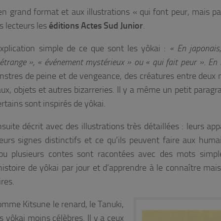
en grand format et aux illustrations « qui font peur, mais pa
s lecteurs les
éditions Actes Sud Junior
.
explication simple de ce que sont les yôkai :
« En japonais
n étrange », « événement mystérieux » ou « qui fait peur »
.
En 
nstres de peine et de vengeance, des créatures entre deux
x, objets et autres bizarreries. Il y a même un petit paragr
tains sont inspirés de yôkai.
uite décrit avec des illustrations très détaillées : leurs app
leurs signes distinctifs et ce qu’ils peuvent faire aux humai
u plusieurs contes sont racontées avec des mots simple
istoire de yôkai par jour et d’apprendre à le connaître mais
ires.
comme Kitsune le renard, le Tanuki,
 yôkai moins célèbres. Il y a ceux