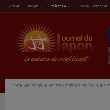
Accueil
Manga
Littérature
Cinéma, Dramas et 
Skip to content
CRITIQUES ET DÉCOUVERTES LITTÉRATURE
/
CULTURE E