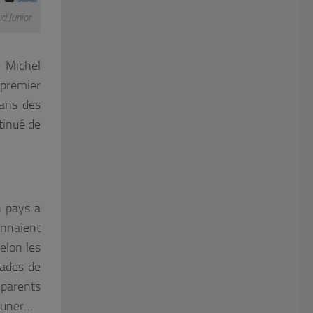
d Junior
de
Michel
 premier
dans des
tinué de
n pays a
onnaient
elon les
rades de
 parents
jeuner…