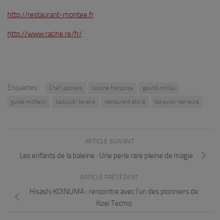
http://restaurant-montee.fr
http://www.racine.re/fr/
Étiquettes :
Chef japonais
cuisine française
gault& millau
guide michelin
kazuyuki tanaka
restaurant étoilé
takayuki nameura
ARTICLE SUIVANT
Les enfants de la baleine : Une perle rare pleine de magie
ARTICLE PRÉCÉDENT
Hisashi KOINUMA : rencontre avec l’un des pionniers de
Koei Tecmo