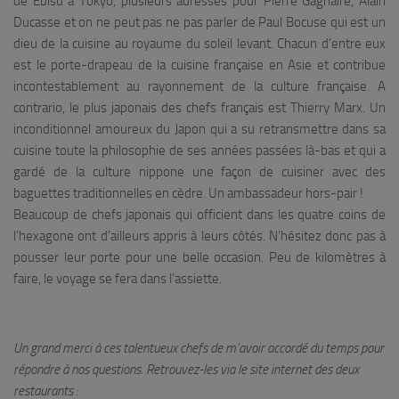
de Ebisu à Tokyo, plusieurs adresses pour Pierre Gagnaire, Alain
Ducasse et on ne peut pas ne pas parler de Paul Bocuse qui est un
dieu de la cuisine au royaume du soleil levant. Chacun d’entre eux
est le porte-drapeau de la cuisine française en Asie et contribue
incontestablement au rayonnement de la culture française. A
contrario, le plus japonais des chefs français est Thierry Marx. Un
inconditionnel amoureux du Japon qui a su retransmettre dans sa
cuisine toute la philosophie de ses années passées là-bas et qui a
gardé de la culture nippone une façon de cuisiner avec des
baguettes traditionnelles en cèdre. Un ambassadeur hors-pair !
Beaucoup de chefs japonais qui officient dans les quatre coins de
l’hexagone ont d’ailleurs appris à leurs côtés. N’hésitez donc pas à
pousser leur porte pour une belle occasion. Peu de kilomètres à
faire, le voyage se fera dans l’assiette.
Un grand merci à ces talentueux chefs de m’avoir accordé du temps pour
répondre à nos questions. Retrouvez-les via le site internet des deux
restaurants :