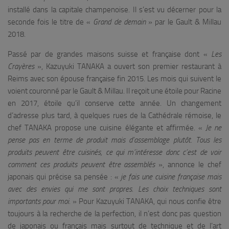
installé dans la capitale champenoise. Il s’est vu décerner pour la
seconde fois le titre de «
Grand de demain
» par le Gault & Millau
2018.
Passé par de grandes maisons suisse et française dont «
Les
Crayères
», Kazuyuki TANAKA a ouvert son premier restaurant à
Reims avec son épouse française fin 2015. Les mois qui suivent le
voient couronné par le Gault & Millau. Il reçoit une étoile pour Racine
en 2017, étoile qu’il conserve cette année. Un changement
d’adresse plus tard, à quelques rues de la Cathédrale rémoise, le
chef TANAKA propose une cuisine élégante et affirmée. «
Je ne
pense pas en terme de produit mais d’assemblage plutôt. Tous les
produits peuvent être cuisinés, ce qui m’intéresse donc c’est de voir
comment ces produits peuvent être assemblés
», annonce le chef
japonais qui précise sa pensée : «
je fais une cuisine française mais
avec des envies qui me sont propres. Les choix techniques sont
importants pour moi.
» Pour Kazuyuki TANAKA, qui nous confie être
toujours à la recherche de la perfection, il n’est donc pas question
de japonais ou français mais surtout de technique et de l’art