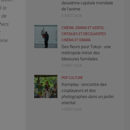
deuxième capitale mondiale
à la
de l’anime
 de
6 AOÛT 2026
checs
CINÉMA, DRAMA ET VIDÉOS
/
c
CRITIQUES ET DÉCOUVERTES
mine
CINÉMA ET DRAMA
Des fleurs pour Tokyo : une
métropole miroir des
blessures familiales
5 AOÛT 2026
POP CULTURE
Kamiplay : rencontre des
cosplayeurs et des
photographes dans un jardin
oriental
4 AOÛT 2026