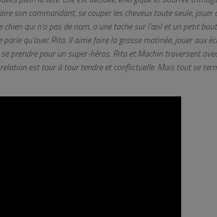
 faire son commandant, se couper les cheveux toute seule, jouer 
chien qui n’a pas de nom, a une tache sur l’œil et un petit bout
e parle qu’avec Rita. Il aime faire la grasse matinée, jouer aux é
et se prendre pour un super-héros. Rita et Machin traversent ave
elation est tour à tour tendre et conflictuelle. Mais tout se ter