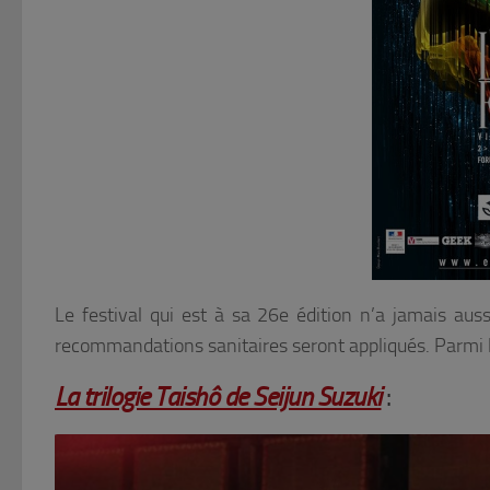
Le festival qui est à sa 26e édition n’a jamais aus
recommandations sanitaires seront appliqués. Parmi le
La trilogie Taishô de Seijun Suzuki
: