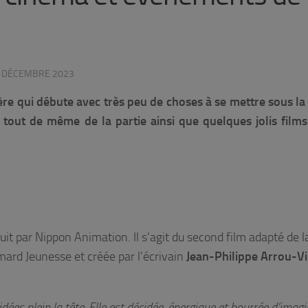
 DÉCEMBRE 2023
lière qui débute avec très peu de choses à se mettre sous la 
 tout de même de la partie ainsi que quelques jolis films
it par Nippon Animation. Il s’agit du second film adapté de l
mard Jeunesse et créée par l’écrivain
Jean-Philippe Arrou-V
idées plein la tête. Elle est décidée, énergique et bourrée d’imagi