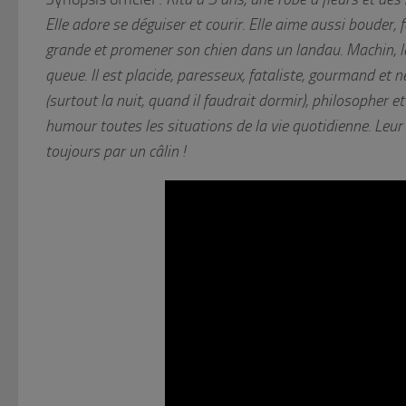
Elle adore se déguiser et courir. Elle aime aussi bouder,
grande et promener son chien dans un landau. Machin, le 
queue. Il est placide, paresseux, fataliste, gourmand et n
(surtout la nuit, quand il faudrait dormir), philosopher 
humour toutes les situations de la vie quotidienne. Leur r
toujours par un câlin !