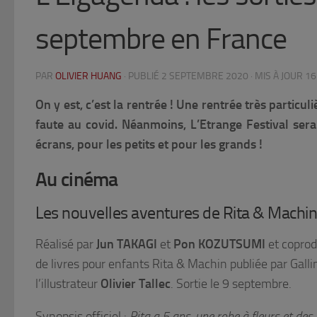
septembre en France
PAR
OLIVIER HUANG
· PUBLIÉ
2 SEPTEMBRE 2020
· MIS À JOUR
16
On y est, c’est la rentrée ! Une rentrée très particu
faute au covid. Néanmoins, L’Etrange Festival sera
écrans, pour les petits et pour les grands !
Au cinéma
Les nouvelles aventures de Rita & Machin
Réalisé par
Jun TAKAGI
et
Pon KOZUTSUMI
et coprodu
de livres pour enfants Rita & Machin publiée par Galli
l’illustrateur
Olivier Tallec
. Sortie le 9 septembre.
Synopsis officiel :
Rita a 5 ans, une robe à fleurs et des 