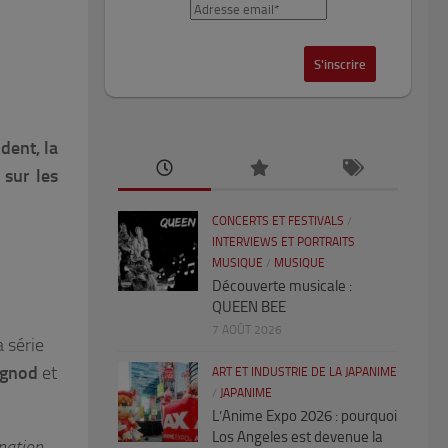
dent, la
 sur les
CONCERTS ET FESTIVALS
/
INTERVIEWS ET PORTRAITS
MUSIQUE
/
MUSIQUE
Découverte musicale :
QUEEN BEE
7 AOÛT 2026
a série
ignod
et
ART ET INDUSTRIE DE LA JAPANIME
/
JAPANIME
L’Anime Expo 2026 : pourquoi
Los Angeles est devenue la
nation.