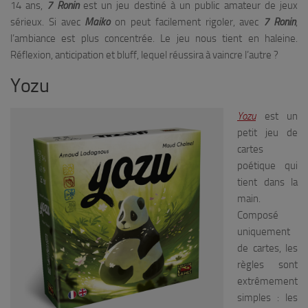
14 ans,
7 Ronin
est un jeu destiné à un public amateur de jeux
sérieux. Si avec
Maiko
on peut facilement rigoler, avec
7 Ronin
,
l’ambiance est plus concentrée. Le jeu nous tient en haleine.
Réflexion, anticipation et bluff, lequel réussira à vaincre l’autre ?
Yozu
Yozu
est un
petit jeu de
cartes
poétique qui
tient dans la
main.
Composé
uniquement
de cartes, les
règles sont
extrêmement
simples : les