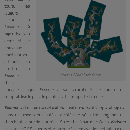
tours, les
joueurs
invitent un
Kodama
à
rejoindre son
arbre et de
nouveaux
points lui sont
attribués en
fonction du
Kodama ©Don’t Panic Games
Kodama
choisi,
puisque chaque
Kodama
a sa particularité. Le joueur qui
comptabilise le plus de points à la fin remporte la partie.
Kodama
est un jeu de carte et de positionnement simple et rapide,
dans un univers enchanté aux côtés de yōkai très mignons qui
cherchent l’arbre de leur rêve. Accessible à partir de 8 ans,
Kodama
se joue de 2 à 5 joueurs et marche très bien avec les enfants, ce qui