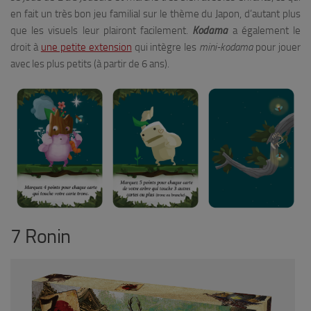
en fait un très bon jeu familial sur le thème du Japon, d’autant plus
que les visuels leur plairont facilement.
Kodama
a également le
droit à
une petite extension
qui intègre les
mini-kodama
pour jouer
avec les plus petits (à partir de 6 ans).
7 Ronin