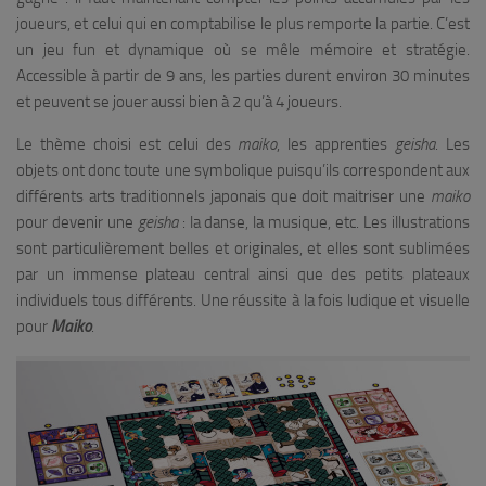
joueurs, et celui qui en comptabilise le plus remporte la partie. C’est
un jeu fun et dynamique où se mêle mémoire et stratégie.
Accessible à partir de 9 ans, les parties durent environ 30 minutes
et peuvent se jouer aussi bien à 2 qu’à 4 joueurs.
Le thème choisi est celui des
maiko
, les apprenties
geisha
. Les
objets ont donc toute une symbolique puisqu’ils correspondent aux
différents arts traditionnels japonais que doit maitriser une
maiko
pour devenir une
geisha
: la danse, la musique, etc. Les illustrations
sont particulièrement belles et originales, et elles sont sublimées
par un immense plateau central ainsi que des petits plateaux
individuels tous différents. Une réussite à la fois ludique et visuelle
pour
Maiko
.