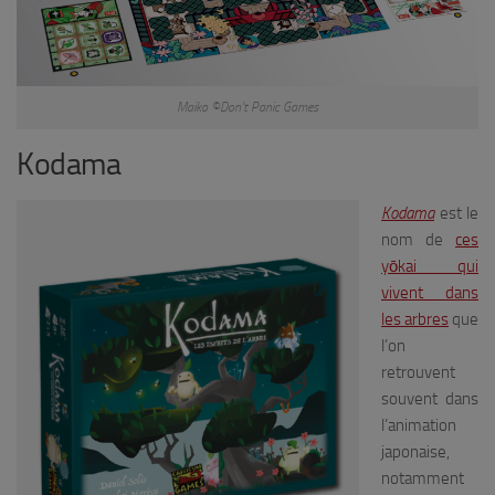
Maiko ©Don’t Panic Games
Kodama
Kodama
est le
nom de
ces
yōkai qui
vivent dans
les arbres
que
l’on
retrouvent
souvent dans
l’animation
japonaise,
notamment