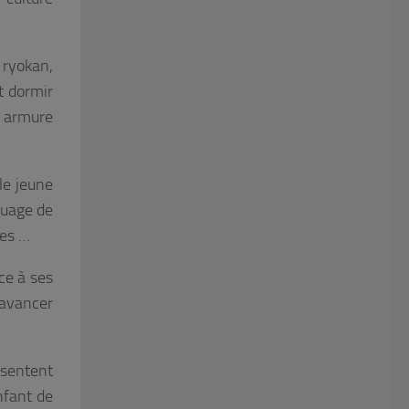
ryokan,
t dormir
n armure
le jeune
ouage de
ges …
ce à ses
t avancer
résentent
nfant de