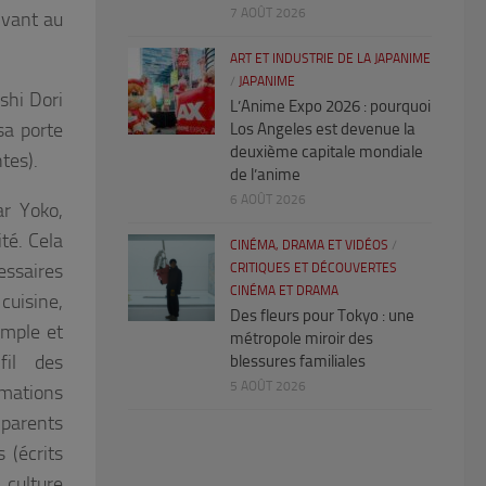
7 AOÛT 2026
ivant au
ART ET INDUSTRIE DE LA JAPANIME
/
JAPANIME
ashi Dori
L’Anime Expo 2026 : pourquoi
sa porte
Los Angeles est devenue la
deuxième capitale mondiale
tes).
de l’anime
6 AOÛT 2026
r Yoko,
té. Cela
CINÉMA, DRAMA ET VIDÉOS
/
essaires
CRITIQUES ET DÉCOUVERTES
CINÉMA ET DRAMA
cuisine,
Des fleurs pour Tokyo : une
imple et
métropole miroir des
fil des
blessures familiales
5 AOÛT 2026
mations
 parents
 (écrits
culture