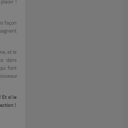
laisir !
és façon
mpagnent
me, et le
ite dans
qui font
aisseaux
Et si le
ection !