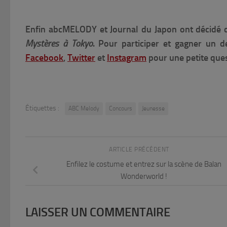
Enfin abcMELODY et Journal du Japon ont décidé d
Mystères à Tokyo
. Pour participer et gagner un d
Facebook
,
Twitter
et
Instagram
pour une petite ques
Étiquettes :
ABC Melody
Concours
Jeunesse
ARTICLE PRÉCÉDENT
Enfilez le costume et entrez sur la scène de Balan
Wonderworld !
LAISSER UN COMMENTAIRE