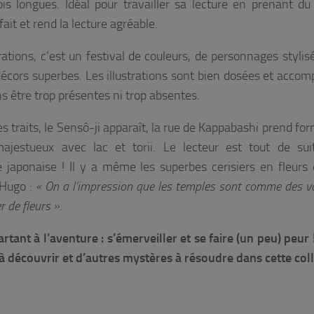
 longues. Idéal pour travailler sa lecture en prenant du p
ait et rend la lecture agréable.
trations, c’est un festival de couleurs, de personnages stylis
écors superbes. Les illustrations sont bien dosées et acco
ans être trop présentes ni trop absentes.
s traits, le Sensô-ji apparaît, la rue de Kappabashi prend for
majestueux avec lac et torii. Le lecteur est tout de su
 japonaise ! Il y a même les superbes cerisiers en fleurs 
 Hugo :
« On a l’impression que les temples sont comme des v
 de fleurs »
.
tant à l’aventure : s’émerveiller et se faire (un peu) peur ! 
 à découvrir et d’autres mystères à résoudre dans cette coll