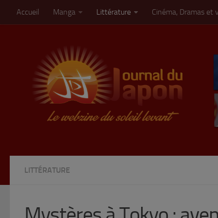
Accueil
Manga
Littérature
Cinéma, Dramas et 
Skip to content
LITTÉRATURE
Mystères à Tokyo : ave