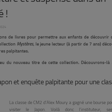
 !
2024
ons de livres pour permettre aux enfants de découvrir d
ollection
Mystères
, le jeune lecteur (à partir de 7 ans) déc
res palpitantes.
lieu du nouveau titre de cette collection. Découvrons-là
apon et enquête palpitante pour une cla
La classe de CM2 d’Alex Moury a gagné une bourse pou
visiter le Japon. Voilà donc l’instituteur, s