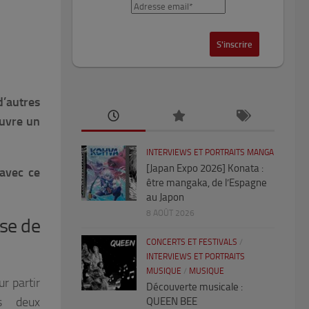
’autres
ouvre un
INTERVIEWS ET PORTRAITS MANGA
[Japan Expo 2026] Konata :
 avec ce
être mangaka, de l’Espagne
au Japon
8 AOÛT 2026
sse de
CONCERTS ET FESTIVALS
/
INTERVIEWS ET PORTRAITS
MUSIQUE
/
MUSIQUE
r partir
Découverte musicale :
es deux
QUEEN BEE