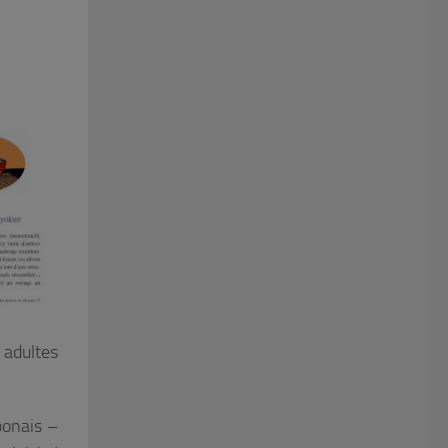
 adultes
ponais –