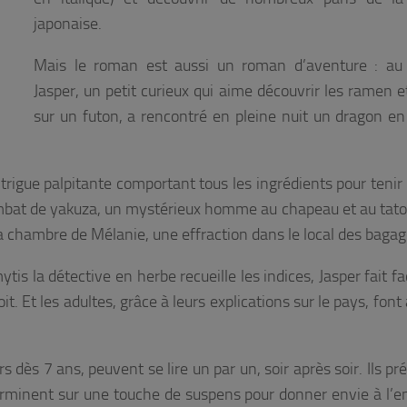
japonaise.
Mais le roman est aussi un roman d’aventure : au 
Jasper, un petit curieux qui aime découvrir les ramen e
sur un futon, a rencontré en pleine nuit un dragon e
trigue palpitante comportant tous les ingrédients pour tenir 
 combat de yakuza, un mystérieux homme au chapeau et au tat
 la chambre de Mélanie, une effraction dans le local des baga
is la détective en herbe recueille les indices, Jasper fait fa
. Et les adultes, grâce à leurs explications sur le pays, fon
 dès 7 ans, peuvent se lire un par un, soir après soir. Ils p
erminent sur une touche de suspens pour donner envie à l’e