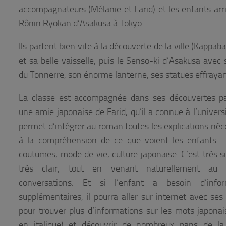
accompagnateurs (Mélanie et Farid) et les enfants arr
Rônin Ryokan d’Asakusa à Tokyo.
Ils partent bien vite à la découverte de la ville (Kappab
et sa belle vaisselle, puis le Senso-ki d’Asakusa avec 
du Tonnerre, son énorme lanterne, ses statues effrayan
La classe est accompagnée dans ses découvertes pa
une amie japonaise de Farid, qu’il a connue à l’universi
permet d’intégrer au roman toutes les explications néc
à la compréhension de ce que voient les enfants : 
coutumes, mode de vie, culture japonaise. C’est très s
très clair, tout en venant naturellement au 
conversations. Et si l’enfant a besoin d’infor
supplémentaires, il pourra aller sur internet avec ses
pour trouver plus d’informations sur les mots japonais
en italique) et découvrir de nombreux pans de la 