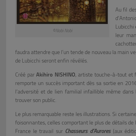
Au fil de
d’Antonio
Lubicchi 
©Nobi Nobi
leur man
cachotter
faudra attendre que l’un tende de nouveau la main vers 
de Lubicchi seront enfin révélés.
Créé par
Akihiro NISHINO
, artiste touche-à-tout et
remporte un succès important dès sa sortie en 2016,
l’adversité et de lien familial infaillible même dan
trouver son public.
Le plus remarquable reste les illustrations. Si certain
foisonnantes, celles comportant le plus de détails de
France le travail sur
Chasseurs d’Aurores
(aux éditi