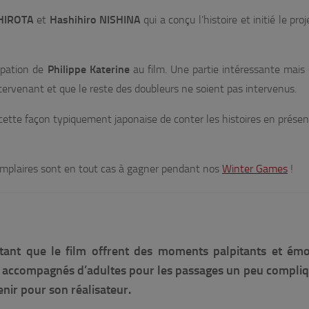
HIROTA
et
Hashihiro NISHINA
qui a conçu l’histoire et initié le pro
cipation de
Philippe Katerine
au film. Une partie intéressante mais
 intervenant et que le reste des doubleurs ne soient pas intervenus.
 cette façon typiquement japonaise de conter les histoires en présen
xemplaires sont en tout cas à gagner pendant nos
Winter Games
!
utant que le film offrent des moments palpitants et ém
 accompagnés d’adultes pour les passages un peu compliqu
nir pour son réalisateur.