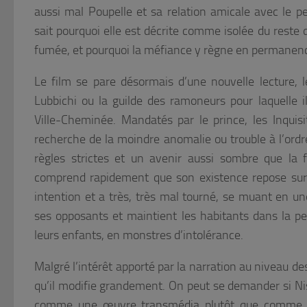
aussi mal Poupelle et sa relation amicale avec le p
sait pourquoi elle est décrite comme isolée du rest
fumée, et pourquoi la méfiance y règne en permanen
Le film se pare désormais d’une nouvelle lecture,
Lubbichi ou la guilde des ramoneurs pour laquelle il t
Ville-Cheminée. Mandatés par le prince, les Inquisi
recherche de la moindre anomalie ou trouble à l’ordr
règles strictes et un avenir aussi sombre que la 
comprend rapidement que son existence repose sur 
intention et a très, très mal tourné, se muant en un
ses opposants et maintient les habitants dans la pe
leurs enfants, en monstres d’intolérance.
Malgré l’intérêt apporté par la narration au niveau des
qu’il modifie grandement. On peut se demander si Nish
comme une œuvre transmédia plutôt que comme un 