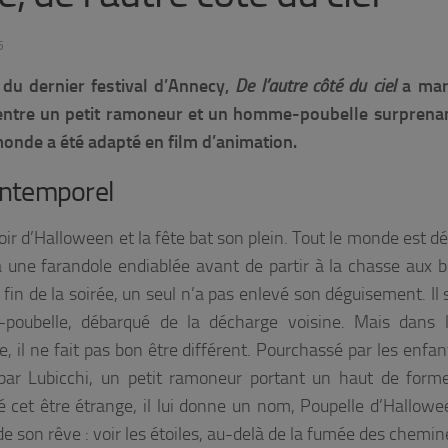
5
du dernier festival d’Annecy,
De l’autre côté du ciel
a mar
é entre un petit ramoneur et un homme-poubelle surprenan
monde a été adapté en film d’animation.
 intemporel
soir d’Halloween et la fête bat son plein. Tout le monde est d
 à une farandole endiablée avant de partir à la chasse aux 
 fin de la soirée, un seul n’a pas enlevé son déguisement. Il 
poubelle, débarqué de la décharge voisine. Mais dans l
 il ne fait pas bon être différent. Pourchassé par les enfants
i par Lubicchi, un petit ramoneur portant un haut de form
é cet être étrange, il lui donne un nom, Poupelle d’Hallowee
 de son rêve : voir les étoiles, au-delà de la fumée des chemin