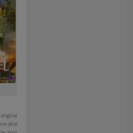
 original
vre plus
ne sont