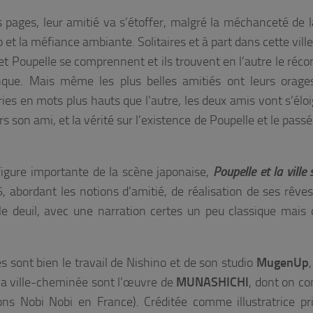
s pages, leur amitié va s’étoffer, malgré la méchanceté de 
 et la méfiance ambiante. Solitaires et à part dans cette ville
et Poupelle se comprennent et ils trouvent en l’autre le récon
que. Mais même les plus belles amitiés ont leurs orage
ies en mots plus hauts que l’autre, les deux amis vont s’éloi
son ami, et la vérité sur l’existence de Poupelle et le passé
 figure importante de la scène japonaise,
Poupelle et la ville 
 abordant les notions d’amitié, de réalisation de ses rêve
s le deuil, avec une narration certes un peu classique mais 
es sont bien le travail de Nishino et de son studio
MugenUp
 la ville-cheminée sont l’œuvre de
MUNASHICHI
, dont on co
ons Nobi Nobi en France). Créditée comme illustratrice pri