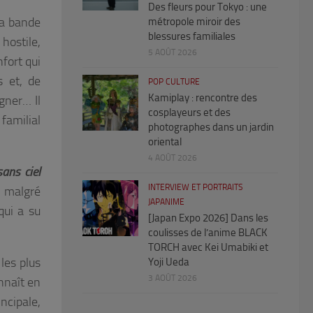
Des fleurs pour Tokyo : une
la bande
métropole miroir des
blessures familiales
 hostile,
5 AOÛT 2026
fort qui
s et, de
POP CULTURE
Kamiplay : rencontre des
gner… Il
cosplayeurs et des
 familial
photographes dans un jardin
oriental
4 AOÛT 2026
sans ciel
INTERVIEW ET PORTRAITS
s malgré
JAPANIME
qui a su
[Japan Expo 2026] Dans les
coulisses de l’anime BLACK
TORCH avec Kei Umabiki et
, les plus
Yoji Ueda
3 AOÛT 2026
nnaît en
ncipale,