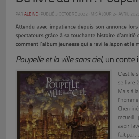
PAR
ALBINE
· PUBLIÉ
3 OCTOBRE 2022
· MIS À JOUR
24 AVRIL 202
Attendu avec impatience depuis son annonce lors 
spectateurs grâce à sa touchante histoire d’amiti
comment l’album jeunesse qui a ravi le Japon et le 
Poupelle et la ville sans ciel
, un conte
C’est le 
se livre
Mais à la
l’homme-
Cheminée,
recueill
avoir lav
fait part