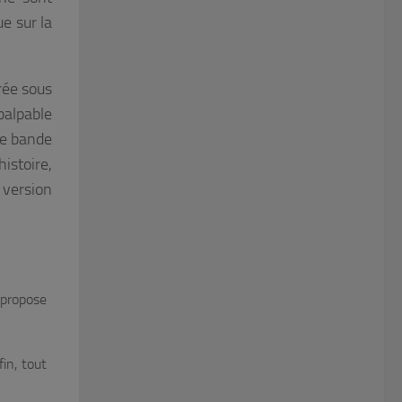
e sur la
rée sous
 palpable
ne bande
histoire,
 version
 propose
in, tout