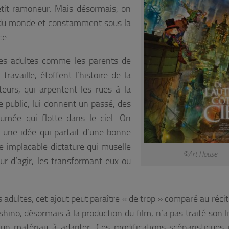
etit ramoneur. Mais désormais, on
e du monde et constamment sous la
ce.
 les adultes comme les parents de
ravaille, étoffent l’histoire de la
teurs, qui arpentent les rues à la
e public, lui donnent un passé, des
fumée qui flotte dans le ciel. On
une idée qui partait d’une bonne
e implacable dictature qui muselle
©Art House
ur d’agir, les transformant eux ou
 adultes, cet ajout peut paraître « de trop » comparé au récit
ino, désormais à la production du film, n’a pas traité son li
matériau à adapter. Ces modifications scénaristiques 