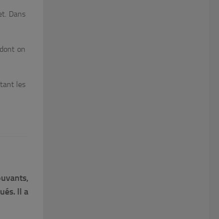
jet. Dans
 dont on
tant les
ouvants,
és. Il a