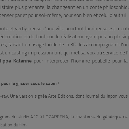
histoire plus prenante, la changeant en un conte philosophiqu
à penser par et pour soi-même, pour son bien et celui d’autrui.
ante et vertigineuse d’une ville pourtant lumineuse est mont
édemption et de bonheur, le réalisateur ayant pris un plaisir
ires, faisant un usage lucide de la 3D, les accompagnant d’u
st un casting impressionnant qui met sa voix au service de l’
lippe Katerine
pour interpréter l’homme-poubelle pour la
pour le glisser sous le sapin
!
ray. Une version signée Arte Editions, dont Journal du Japon vous
signers du studio 4°C à LOZAREENA, la chanteuse du générique de f
cation du film.