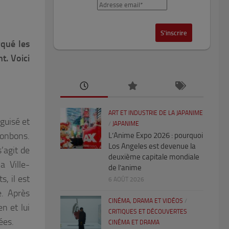
qué les
t. Voici
ART ET INDUSTRIE DE LA JAPANIME
éguisé et
/
JAPANIME
bonbons.
L’Anime Expo 2026 : pourquoi
Los Angeles est devenue la
s’agit de
deuxième capitale mondiale
a Ville-
de l’anime
, il est
6 AOÛT 2026
e. Après
CINÉMA, DRAMA ET VIDÉOS
/
n et lui
CRITIQUES ET DÉCOUVERTES
ées.
CINÉMA ET DRAMA