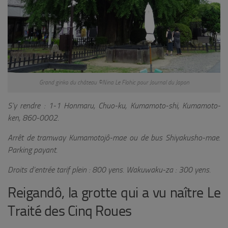
Grand ginko du château ©Nina Le Flohic pour Journal du Japon
S’y rendre : 1-1 Honmaru, Chuo-ku, Kumamoto-shi, Kumamoto-
ken, 860-0002.
Arrêt de tramway Kumamotojô-mae ou de bus Shiyakusho-mae.
Parking payant.
Droits d’entrée tarif plein : 800 yens. Wakuwaku-za : 300 yens.
Reigandô, la grotte qui a vu naître Le
Traité des Cinq Roues