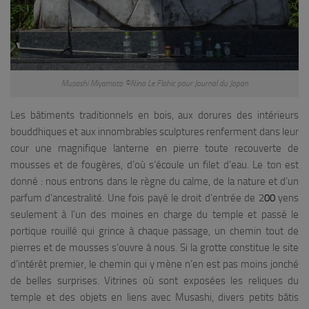
Musashi Miyamoto ©Nina Le Flohic pour Journal du Japon
Les bâtiments traditionnels en bois, aux dorures des intérieurs
bouddhiques et aux innombrables sculptures renferment dans leur
cour une magnifique lanterne en pierre toute recouverte de
mousses et de fougères, d’où s’écoule un filet d’eau. Le ton est
donné : nous entrons dans le règne du calme, de la nature et d’un
parfum d’ancestralité. Une fois payé le droit d’entrée de 2
00
yens
seulement à l’un des moines en charge du temple et passé le
portique rouillé qui grince à chaque passage, un chemin tout de
pierres et de mousses s’ouvre à nous. Si la grotte constitue le site
d’intérêt premier, le chemin qui y mène n’en est pas moins jonché
de belles surprises. Vitrines où sont exposées les reliques du
temple et des objets en liens avec Musashi, divers petits bâtis