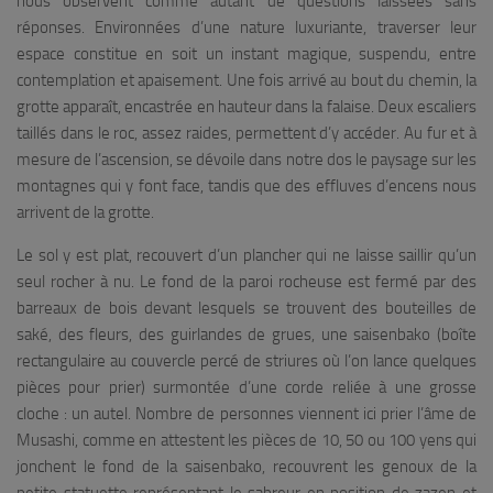
nous observent comme autant de questions laissées sans
réponses. Environnées d’une nature luxuriante, traverser leur
espace constitue en soit un instant magique, suspendu, entre
contemplation et apaisement. Une fois arrivé au bout du chemin, la
grotte apparaît, encastrée en hauteur dans la falaise. Deux escaliers
taillés dans le roc, assez raides, permettent d’y accéder. Au fur et à
mesure de l’ascension, se dévoile dans notre dos le paysage sur les
montagnes qui y font face, tandis que des effluves d’encens nous
arrivent de la grotte.
Le sol y est plat, recouvert d’un plancher qui ne laisse saillir qu’un
seul rocher à nu. Le fond de la paroi rocheuse est fermé par des
barreaux de bois devant lesquels se trouvent des bouteilles de
saké, des fleurs, des guirlandes de grues, une
saisenbako
(boîte
rectangulaire au couvercle percé de striures où l’on lance quelques
pièces pour prier) surmontée d’une corde reliée à une grosse
cloche : un autel. Nombre de personnes viennent ici prier l’âme de
Musashi, comme en attestent les pièces de 10, 50 ou 100 yens qui
jonchent le fond de la
saisenbako
, recouvrent les genoux de la