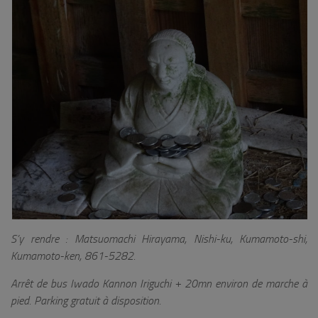
S’y rendre : Matsuomachi Hirayama, Nishi-ku, Kumamoto-shi,
Kumamoto-ken, 861-5282.
Arrêt de bus Iwado Kannon Iriguchi + 20mn environ de marche à
pied. Parking gratuit à disposition.