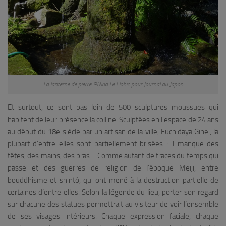
La lanterne de pierre ©Nina Le Flohic pour Journal du Japon
Et surtout, ce sont pas loin de 500 sculptures moussues qui
habitent de leur présence la colline. Sculptées en l’espace de 24 ans
au début du 18e siècle par un artisan de la ville, Fuchidaya Gihei, la
plupart d’entre elles sont partiellement brisées : il manque des
têtes, des mains, des bras… Comme autant de traces du temps qui
passe et des guerres de religion de l’époque Meiji, entre
bouddhisme et shintô, qui ont mené à la destruction partielle de
certaines d’entre elles. Selon la légende du lieu, porter son regard
sur chacune des statues permettrait au visiteur de voir l’ensemble
de ses visages intérieurs. Chaque expression faciale, chaque