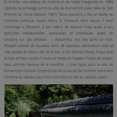
À l’entrée, une plaque de marbre et de métal inaugurée en 1989
rappelle le jumelage entre la ville de Kumamoto avec celle de San
Antonio au Texas (depuis 1987). Nous pouvons y lire un texte de
l’homme politique texan Henry G. Cisneros dans lequel il rend
hommage à Musashi, à son talent de sabreur mais aussi à ses
aptitudes intellectuelles, spirituelles et artistiques, avant de
conclure sur ces phrases :
« Aujourd’hui, 344 ans après sa mort,
Musashi connaît de nouveaux amis, de nouveaux admirateurs dans sa
ville jumelle de l’autre côté de la mer, à San Antonio (Texas). Il nous tend
la main et nous touche à travers le temps et l’espace. Emplis de respect,
nous sommes heureux de le connaître. »
Une façon pour la ville de
Kumamoto d’ancrer l’importance de ce lieu et de montrer comment
l’histoire du sabreur peut faire connaître la ville au-delà du Japon.