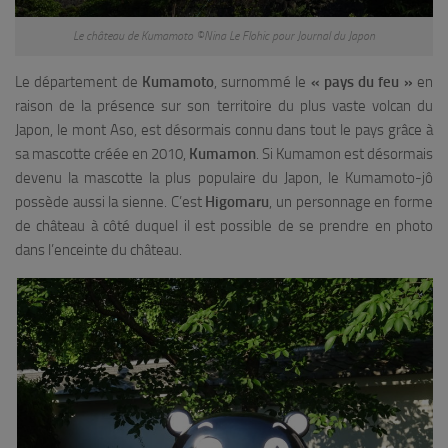
Le château de Kumamoto ©Nina Le Flohic pour Journal du Japon
Le département de
Kumamoto
, surnommé le
« pays du feu »
en
raison de la présence sur son territoire du plus vaste volcan du
Japon, le mont Aso, est désormais connu dans tout le pays grâce à
sa mascotte créée en 2010,
Kumamon
. Si Kumamon est désormais
devenu la mascotte la plus populaire du Japon, le Kumamoto-jô
possède aussi la sienne. C’est
Higomaru
, un personnage en forme
de château à côté duquel il est possible de se prendre en photo
dans l’enceinte du château.