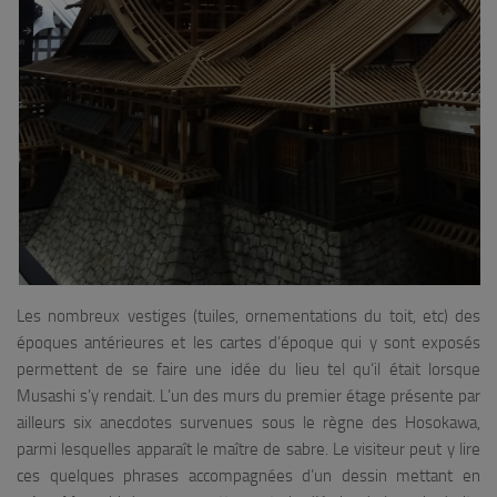
Les nombreux vestiges (tuiles, ornementations du toit, etc) des
époques antérieures et les cartes d’époque qui y sont exposés
permettent de se faire une idée du lieu tel qu’il était lorsque
Musashi s’y rendait. L’un des murs du premier étage présente par
ailleurs six anecdotes survenues sous le règne des Hosokawa,
parmi lesquelles apparaît le maître de sabre. Le visiteur peut y lire
ces quelques phrases accompagnées d’un dessin mettant en