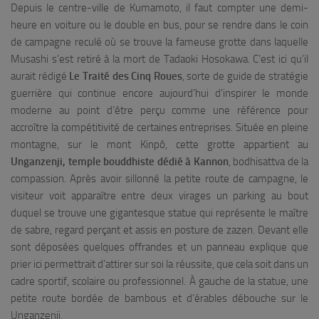
Depuis le centre-ville de Kumamoto, il faut compter une demi-
heure en voiture ou le double en bus, pour se rendre dans le coin
de campagne reculé où se trouve la fameuse grotte dans laquelle
Musashi s’est retiré à la mort de Tadaoki Hosokawa. C’est ici qu’il
aurait rédigé
L
e Traité des Cinq Roues
, sorte de guide de stratégie
guerrière qui continue encore aujourd’hui d’inspirer le monde
moderne au point d’être perçu comme une référence pour
accroître la compétitivité de certaines entreprises. Située en pleine
montagne, sur le mont Kinpô, cette grotte appartient au
Unganzenji
, temple bouddhiste dédié à Kannon
, bodhisattva de la
compassion. Après avoir sillonné la petite route de campagne, le
visiteur voit apparaître entre deux virages un parking au bout
duquel se trouve une gigantesque statue qui représente le maître
de sabre, regard perçant et assis en posture de
zazen
. Devant elle
sont déposées quelques offrandes et un panneau explique que
prier ici permettrait d’attirer sur soi la réussite, que cela soit dans un
cadre sportif, scolaire ou professionnel. À gauche de la statue, une
petite route bordée de bambous et d’érables débouche sur le
Unganzenji
.