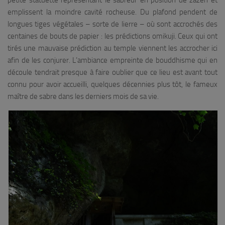
petite statuette représentant le sabreur en position de
zazen
et
emplissent la moindre cavité rocheuse. Du plafond pendent de
longues tiges végétales – sorte de lierre – où sont accrochés des
centaines de bouts de papier : les prédictions
omikuji
. Ceux qui ont
tirés une mauvaise prédiction au temple viennent les accrocher ici
afin de les conjurer. L’ambiance empreinte de bouddhisme qui en
découle tendrait presque à faire oublier que ce lieu est avant tout
connu pour avoir accueilli, quelques décennies plus tôt, le fameux
maître de sabre dans les derniers mois de sa vie.