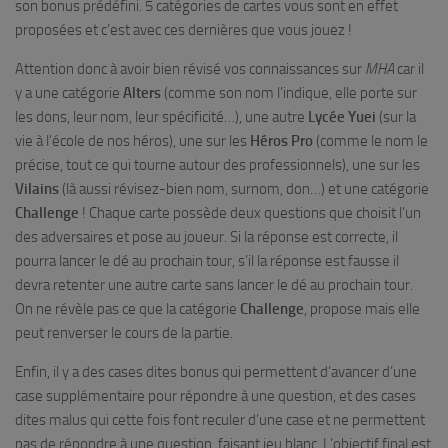
son bonus prédéfini. 5 catégories de cartes vous sont en effet
proposées et c’est avec ces dernières que vous jouez !
Attention donc à avoir bien révisé vos connaissances sur
MHA
car il
y a une catégorie
Alters
(comme son nom l’indique, elle porte sur
les dons, leur nom, leur spécificité…), une autre
Lycée Yuei
(sur la
vie à l’école de nos héros), une sur les
Héros Pro
(comme le nom le
précise, tout ce qui tourne autour des professionnels), une sur les
Vilains
(là aussi révisez-bien nom, surnom, don…) et une catégorie
Challenge
! Chaque carte possède deux questions que choisit l’un
des adversaires et pose au joueur. Si la réponse est correcte, il
pourra lancer le dé au prochain tour, s’il la réponse est fausse il
devra retenter une autre carte sans lancer le dé au prochain tour.
On ne révèle pas ce que la catégorie
Challenge
,
propose mais elle
peut renverser le cours de la partie.
Enfin, il y a des cases dites bonus qui permettent d’avancer d’une
case supplémentaire pour répondre à une question, et des cases
dites malus qui cette fois font reculer d’une case et ne permettent
pas de répondre à une question, faisant jeu blanc. L’objectif final est