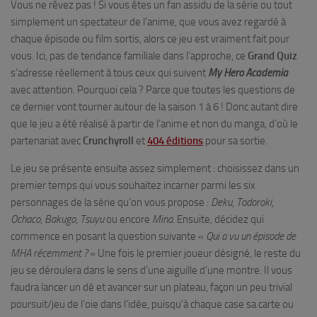
Vous ne rêvez pas ! Si vous êtes un fan assidu de la série ou tout
simplement un spectateur de l’anime, que vous avez regardé à
chaque épisode ou film sortis, alors ce jeu est vraiment fait pour
vous. Ici, pas de tendance familiale dans l’approche, ce
Grand Quiz
s’adresse réellement à tous ceux qui suivent
My Hero Academia
avec attention. Pourquoi cela ? Parce que toutes les questions de
ce dernier vont tourner autour de la saison 1 à 6 ! Donc autant dire
que le jeu a été réalisé à partir de l’anime et non du manga, d’où le
partenariat avec
Crunchyroll
et
404 éditions
pour sa sortie.
Le jeu se présente ensuite assez simplement : choisissez dans un
premier temps qui vous souhaitez incarner parmi les six
personnages de la série qu’on vous propose :
Deku
,
Todoroki
,
Ochaco
,
Bakugo
,
Tsuyu
ou encore
Mina
. Ensuite, décidez qui
commence en posant la question suivante «
Qui a vu un épisode de
MHA récemment ?
» Une fois le premier joueur désigné, le reste du
jeu se déroulera dans le sens d’une aiguille d’une montre. Il vous
faudra lancer un dé et avancer sur un plateau, façon un peu trivial
poursuit/jeu de l’oie dans l’idée, puisqu’à chaque case sa carte ou