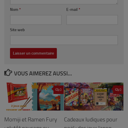
Nom
*
E-mail
*
Site web
VOUS AIMEREZ AUSSI...
0
0
Momiji et Ramen Fury
Cadeaux ludiques pour
: plutôt paysage ou
noël : des jeux Japon