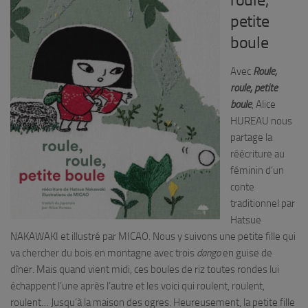
roule,
petite
boule
Avec
Roule,
roule, petite
boule
, Alice
HUREAU nous
partage la
réécriture au
féminin d’un
conte
traditionnel par
Hatsue
NAKAWAKI et illustré par MICAO. Nous y suivons une petite fille qui
va chercher du bois en montagne avec trois
dango
en guise de
dîner. Mais quand vient midi, ces boules de riz toutes rondes lui
échappent l’une après l’autre et les voici qui roulent, roulent,
roulent… Jusqu’à la maison des ogres. Heureusement, la petite fille