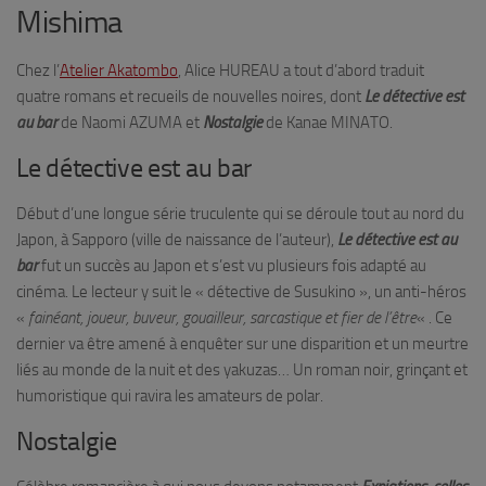
Mishima
Chez l’
Atelier Akatombo
, Alice HUREAU a tout d’abord traduit
quatre romans et recueils de nouvelles noires, dont
Le détective est
au bar
de Naomi AZUMA et
Nostalgie
de Kanae MINATO.
Le détective est au bar
Début d’une longue série truculente qui se déroule tout au nord du
Japon, à Sapporo (ville de naissance de l’auteur),
Le détective est au
bar
fut un succès au Japon et s’est vu plusieurs fois adapté au
cinéma. Le lecteur y suit le « détective de Susukino », un anti-héros
«
fainéant, joueur, buveur, gouailleur, sarcastique et fier de l’être
« . Ce
dernier va être amené à enquêter sur une disparition et un meurtre
liés au monde de la nuit et des yakuzas… Un roman noir, grinçant et
humoristique qui ravira les amateurs de polar.
Nostalgie