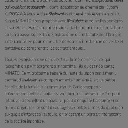
Célèbre romancière à qui nous devons notamment
Expiations, celles
qui voulaient se souvenir
– dont l’adaptation au cinéma par Kiyoshi
KUROSAWA sous le titre
Shokuzai
avait percé nos écrans en 2019,
Kanae MINATO nous propose avec
Nostalgie
six nouvelles sombres
et sociétales. Harcèlement scolaire, attachement et rejet de la terre
où l’on a passé son enfance, ostracisme d’une famille dont la mère
a été incarcérée pour le meurtre de son mari, recherche de vérité et
tentative de comprendre les secrets enfouis…
Toutes les histoires se déroulent sur la même île, fictive, qui
ressemble à s’y méprendre à Innoshima, l’île où est née Kanae
MINATO. Ce microcosme séparé du reste du Japon par la mer lui
permet d’analyser les comportements humains à la plus petite
échelle, de la famille à la communauté. Car les rapports
qu’entretiennent les habitants sont bien les mêmes que l’on peut
retrouver à l’échelle d’un pays. Ici, point d’enquête haletante ni de
crimes organisés, ce sont davantage aux petits crimes du quotidien
auxquels s’intéresse l’auteure, en brossant un portrait intéressant
de la société japonaise.