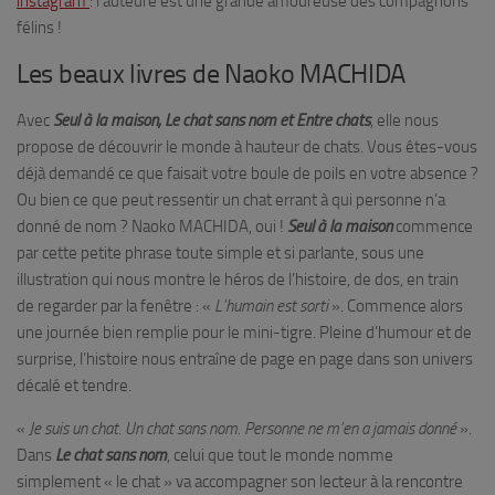
instagram
: l’auteure est une grande amoureuse des compagnons
félins !
Les beaux livres de Naoko MACHIDA
Avec
Seul à la maison, Le chat sans nom et Entre chats
, elle nous
propose de découvrir le monde à hauteur de chats. Vous êtes-vous
déjà demandé ce que faisait votre boule de poils en votre absence ?
Ou bien ce que peut ressentir un chat errant à qui personne n’a
donné de nom ? Naoko MACHIDA, oui !
Seul à la maison
commence
par cette petite phrase toute simple et si parlante, sous une
illustration qui nous montre le héros de l’histoire, de dos, en train
de regarder par la fenêtre : «
L’humain est sorti
». Commence alors
une journée bien remplie pour le mini-tigre. Pleine d’humour et de
surprise, l’histoire nous entraîne de page en page dans son univers
décalé et tendre.
«
Je suis un chat. Un chat sans nom. Personne ne m’en a jamais donné
».
Dans
Le chat sans nom
, celui que tout le monde nomme
simplement « le chat » va accompagner son lecteur à la rencontre