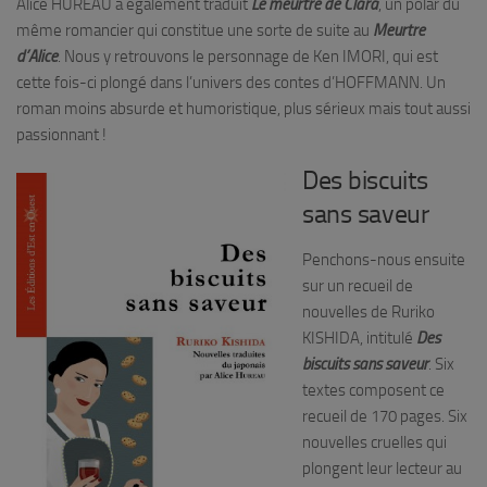
Alice HUREAU a également traduit
Le meurtre de Clara
, un polar du
même romancier qui constitue une sorte de suite au
Meurtre
d’Alice
. Nous y retrouvons le personnage de Ken IMORI, qui est
cette fois-ci plongé dans l’univers des contes d’HOFFMANN. Un
roman moins absurde et humoristique, plus sérieux mais tout aussi
passionnant !
Des biscuits
sans saveur
Penchons-nous ensuite
sur un recueil de
nouvelles de Ruriko
KISHIDA, intitulé
Des
biscuits sans saveur
. Six
textes composent ce
recueil de 170 pages. Six
nouvelles cruelles qui
plongent leur lecteur au