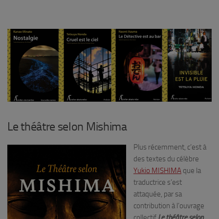
Le théâtre selon Mishima
Plus récemment, c’est à
des textes du célèbre
Yukio MISHIMA
que la
traductrice s’est
attaquée, par sa
contribution à l’ouvrage
collectif
Le théâtre selon