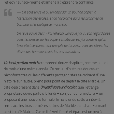
réfléchir sur soi-même et amène à (re)prendre confiance !
— On écrit un rêve ou un désir sur un bout de papier, à
l’attention des étoiles, et on l’accroche dans les branches de
bambou, m’a expliqué le monsieur.
Un rêve ou un désir ? J’ai réfléchi. Lorsque j’ai vu son regard posé
avec tendresse sur les papiers multicolores, j’ai compris qu’un
livre était certainement une pile de tanzaku, avec les rêves, les
désirs des humains reliés les uns aux autres.
Un lundi parfum matcha
comprend douze chapitres, comme autant
de mois d’une même année. Ce recueil d’histoires douces et
réconfortantes où les différents protagonistes se croisent d’une
histoire sur l’autre, prend pour point de départ le café Marble. Un
café déjà présent dans
Un jeudi saveur chocolat
, que l’étrange
propriétaire ouvre parfois le lundi – son jour de fermeture – en
proposant une nouvelle formule. En janvier de cette année-là, il
remplace les trois dernières lettres de Marble par tcha… Formant
ainsi le café Matcha. Car ce thé vert foncé et épais est un peu à