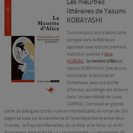
Les meurtres
littéraires de Yasumi
KOBAYASHI
Commençons tout d’abord cette
plongée dans la littérature
japonaise avec la toute première
traduction publiée d’
Alice
HUREAU
:
Le meurtre d’Alice
de
Yasumi KOBAYASHI. Une œuvre
iconoclaste, entre polar et
fantastique, avec une pointe
d’horreur, qui plonge ses lecteurs
dans l’univers décalé de Lewis
CARROLL. Composé en grande
partie de dialogues et très riche en intertextualité, ce roman de 250
pages se base sur la coexistence et l’interdépendance entre deux
mondes : le Pays des Merveilles, où vit Alice, et la Terre, où vit Ari
Kurisugawa. Alice et Ari (le « r » se prononçant « l » en japonais, Ari