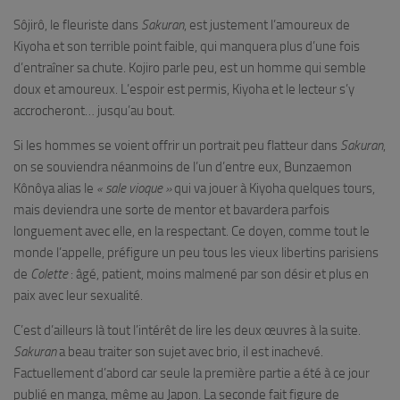
Sôjirô, le fleuriste dans
Sakuran
, est justement l’amoureux de
Kiyoha et son terrible point faible, qui manquera plus d’une fois
d’entraîner sa chute. Kojiro parle peu, est un homme qui semble
doux et amoureux. L’espoir est permis, Kiyoha et le lecteur s’y
accrocheront… jusqu’au bout.
Si les hommes se voient offrir un portrait peu flatteur dans
Sakuran
,
on se souviendra néanmoins de l’un d’entre eux, Bunzaemon
Kônôya alias le
« sale vioque »
qui va jouer à Kiyoha quelques tours,
mais deviendra une sorte de mentor et bavardera parfois
longuement avec elle, en la respectant. Ce doyen, comme tout le
monde l’appelle, préfigure un peu tous les vieux libertins parisiens
de
Colette
: âgé, patient, moins malmené par son désir et plus en
paix avec leur sexualité.
C’est d’ailleurs là tout l’intérêt de lire les deux œuvres à la suite.
Sakuran
a beau traiter son sujet avec brio, il est inachevé.
Factuellement d’abord car seule la première partie a été à ce jour
publié en manga, même au Japon. La seconde fait figure de