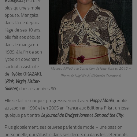
Evangelion
, est bien
plus qu’une simple
épouse. Mangaka
dans l’âme depuis
l’âge de ses 10 ans,
elle fait ses débuts
dans le manga en
1989, à la fin de son
lycée en devenant
surtout assistante
Moyoco ANNO à la Comic Con de New York en 2012 –
de
Kyôko OKAZAKI
,
Photo de Luigi Novi (Wikimedia Commons)
(
Pink, Virgin, Helter-
Skleter
) dans les années 90.
Elle se fait remarquer progressivement avec
Happy Mania
, publié
au Japon en 1996 et en 2005 en France aux
éditions Pika
: un josei
quelque part entre
Le journal de Bridget Jones
et
Sex and the City
.
Plus globalement, ses œuvres parlent de mode – une passion
personnelle, qui s’illustre dans ses décors ou dans les vêtements