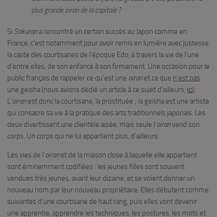
plus grande
oiran
de la capitale ?
Si
Sakuran
a rencontré un certain succès au Japon comme en
France, c’est notamment pour avoir remis en lumière avec justesse
la caste des courtisanes de l’époque Edo, à travers la vie de l’une
d’entre elles, de son enfance à son firmament. Une occasion pour le
public français de rappeler ce qu’est une
oiran
et ce que
n’est pas
une geisha (nous avions dédié un article à ce sujet d’ailleurs,
ici
).
L’
oiran
est donc la courtisane, la prostituée ; la geisha est une artiste
qui consacre sa vie à la pratique des arts traditionnels japonais. Les
deux divertissent une clientèle aisée, mais seule l’
oiran
vend son
corps. Un corps qui ne lui appartient plus, d’ailleurs.
Les vies de l’
oiran
et de la maison close à laquelle elle appartient
sont éminemment codifiées : les jeunes filles sont souvent
vendues très jeunes, avant leur dizaine, et se voient donner un
nouveau nom par leur nouveau propriétaire. Elles débutent comme
suivantes d’une courtisane de haut rang, puis elles vont devenir
une apprentie, apprendre les techniques, les postures, les mots et