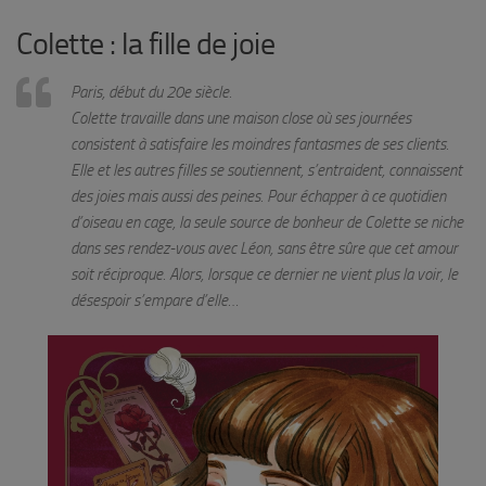
Colette : la fille de joie
Paris, début du 20e siècle.
Colette travaille dans une maison close où ses journées
consistent à satisfaire les moindres fantasmes de ses clients.
Elle et les autres filles se soutiennent, s’entraident, connaissent
des joies mais aussi des peines. Pour échapper à ce quotidien
d’oiseau en cage, la seule source de bonheur de Colette se niche
dans ses rendez-vous avec Léon, sans être sûre que cet amour
soit réciproque. Alors, lorsque ce dernier ne vient plus la voir, le
désespoir s’empare d’elle…