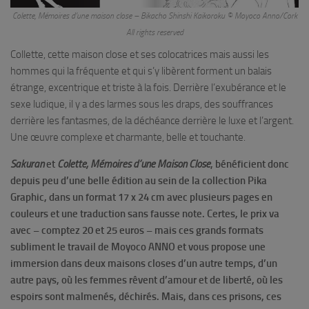
Colette, Mémoires d’une maison close – Bikacho Shinshi Kaikoroku © Moyoco Anno/Cork
All rights reserved
Collette, cette maison close et ses colocatrices mais aussi les
hommes qui la fréquente et qui s’y libèrent forment un balais
étrange, excentrique et triste à la fois. Derrière l’exubérance et le
sexe ludique, il y a des larmes sous les draps, des souffrances
derrière les fantasmes, de la déchéance derrière le luxe et l’argent.
Une œuvre complexe et charmante, belle et touchante.
Sakuran
et
Colette, Mémoires d’une Maison Close
, bénéficient donc
depuis peu d’une belle édition au sein de la collection Pika
Graphic, dans un format 17 x 24 cm avec plusieurs pages en
couleurs et une traduction sans fausse note. Certes, le prix va
avec – comptez 20 et 25 euros – mais ces grands formats
subliment le travail de Moyoco ANNO et vous propose une
immersion dans deux maisons closes d’un autre temps, d’un
autre pays, où les femmes rêvent d’amour et de liberté, où les
espoirs sont malmenés, déchirés. Mais, dans ces prisons, ces