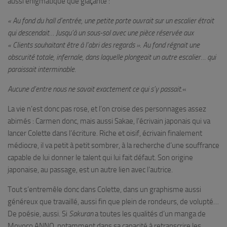
aussi énigmatique que glaçante :
« Au fond du hall d’entrée, une petite porte ouvrait sur un escalier étroit
qui descendait… Jusqu’à un sous-sol avec une pièce réservée aux
« Clients souhaitant être à l’abri des regards ». Au fond régnait une
obscurité totale, infernale, dans laquelle plongeait un autre escalier… qui
paraissait interminable.
Aucune d’entre nous ne savait exactement ce qui s’y passait.
«
La vie n’est donc pas rose, et l’on croise des personnages assez
abimés : Carmen donc, mais aussi Sakae, l’écrivain japonais qui va
lancer Colette dans l’écriture. Riche et oisif, écrivain finalement
médiocre, il va petit à petit sombrer, à la recherche d’une souffrance
capable de lui donner le talent qui lui fait défaut. Son origine
japonaise, au passage, est un autre lien avec l’autrice.
Tout s’entremêle donc dans Colette, dans un graphisme aussi
généreux que travaillé, aussi fin que plein de rondeurs, de volupté…
De poésie, aussi. Si
Sakuran
a toutes les qualités d’un manga de
Moyoco ANNO, notamment dans sa capacité à retranscrire les