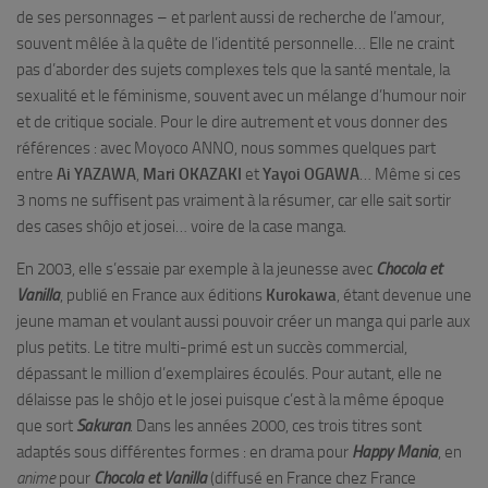
de ses personnages – et parlent aussi de recherche de l’amour,
souvent mêlée à la quête de l’identité personnelle… Elle ne craint
pas d’aborder des sujets complexes tels que la santé mentale, la
sexualité et le féminisme, souvent avec un mélange d’humour noir
et de critique sociale. Pour le dire autrement et vous donner des
références : avec Moyoco ANNO, nous sommes quelques part
entre
Ai YAZAWA
,
Mari OKAZAKI
et
Yayoi OGAWA
… Même si ces
3 noms ne suffisent pas vraiment à la résumer, car elle sait sortir
des cases shôjo et josei… voire de la case manga.
En 2003, elle s’essaie par exemple à la jeunesse avec
Chocola et
Vanilla
, publié en France aux éditions
Kurokawa
, étant devenue une
jeune maman et voulant aussi pouvoir créer un manga qui parle aux
plus petits. Le titre multi-primé est un succès commercial,
dépassant le million d’exemplaires écoulés. Pour autant, elle ne
délaisse pas le shôjo et le josei puisque c’est à la même époque
que sort
Sakuran
. Dans les années 2000, ces trois titres sont
adaptés sous différentes formes : en drama pour
Happy Mania
, en
anime
pour
Chocola et Vanilla
(diffusé en France chez France