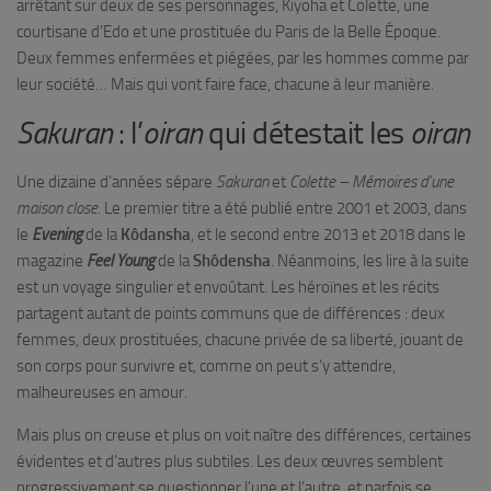
arrêtant sur deux de ses personnages, Kiyoha et Colette, une
courtisane d’Edo et une prostituée du Paris de la Belle Époque.
Deux femmes enfermées et piégées, par les hommes comme par
leur société… Mais qui vont faire face, chacune à leur manière.
Sakuran
: l’
oiran
qui détestait les
oiran
Une dizaine d’années sépare
Sakuran
et
Colette – Mémoires d’une
maison close
. Le premier titre a été publié entre 2001 et 2003, dans
le
Evening
de la
Kôdansha
, et le second entre 2013 et 2018 dans le
magazine
Feel Young
de la
Shôdensha
. Néanmoins, les lire à la suite
est un voyage singulier et envoûtant. Les héroïnes et les récits
partagent autant de points communs que de différences : deux
femmes, deux prostituées, chacune privée de sa liberté, jouant de
son corps pour survivre et, comme on peut s’y attendre,
malheureuses en amour.
Mais plus on creuse et plus on voit naître des différences, certaines
évidentes et d’autres plus subtiles. Les deux œuvres semblent
progressivement se questionner l’une et l’autre, et parfois se