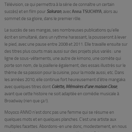
Télévision, ce qui permettra à la série de connaître un certain
succès) et en film pour
Sakuran
, avec
Anna TSUCHIYA
, alors au
sommet de sa gloire, dans le premier rôle.
Le succès de ses mangas, ses nombreuses publications qu’elle
écrit en simultané, dans un rythme harassant, la pousseront à lever
le pied, avec une pause entre 2008 et 2011. Elle travaille ensuite sur
des titres plus courts mais aussi sur des projets plus variés : une
ligne de sous-vêtements, une autre de kimono, une comète qui
porte son nom, de la joaillerie également, des essais illustrés sur le
thème de sa passion pour la cuisine, pour la mode aussi, etc. Dans
les années 2010, elle continue fort heureusement d’être mangaka
avec quelques titres dont
Colette, Mémoires d’une maison Close
,
avant que cette histoire ne soit adaptée en comédie musicale à
Broadway (rien que ça !).
Moyoco ANNO n’est donc pas une femme qui se résume en
quelques mots et en quelques planches. C’est une artiste aux
multiples facettes. Abordons-en une donc, modestement, en nous