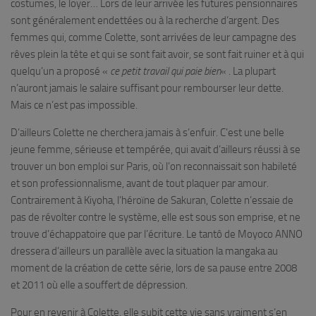
costumes, le loyer… Lors de leur arrivée les futures pensionnaires
sont généralement endettées ou à la recherche d’argent. Des
femmes qui, comme Colette, sont arrivées de leur campagne des
rêves plein la tête et qui se sont fait avoir, se sont fait ruiner et à qui
quelqu’un a proposé «
ce petit travail qui paie bien
« . La plupart
n’auront jamais le salaire suffisant pour rembourser leur dette.
Mais ce n’est pas impossible.
D’ailleurs Colette ne cherchera jamais à s’enfuir. C’est une belle
jeune femme, sérieuse et tempérée, qui avait d’ailleurs réussi à se
trouver un bon emploi sur Paris, où l’on reconnaissait son habileté
et son professionnalisme, avant de tout plaquer par amour.
Contrairement à Kiyoha, l’héroïne de Sakuran, Colette n’essaie de
pas de révolter contre le système, elle est sous son emprise, et ne
trouve d’échappatoire que par l’écriture. Le tantô de Moyoco ANNO
dressera d’ailleurs un parallèle avec la situation la mangaka au
moment de la création de cette série, lors de sa pause entre 2008
et 2011 où elle a souffert de dépression.
Pour en revenir à Colette, elle subit cette vie sans vraiment s’en