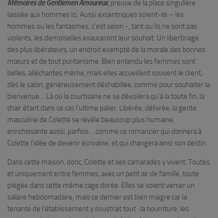
Mémoires de Gentlemen Amoureux
, preuve de la place singulière
laissée aux hommes ici. Aussi excentriques soient-ils – les
hommes ou les fantasmes, c’est selon -, tant qu’ils ne sont pas
violents, les demoiselles exauceront leur souhait. Un libertinage
des plus libérateurs, un endroit exempté de la morale des bonnes
mœurs et de tout puritanisme. Bien entendu les femmes sont
belles, alléchantes même, mais elles accueillent souvent le client,
dès le salon, généreusement déshabillée, comme pour souhaiter la
bienvenue… Là où la courtisane ne se dévoilera qu’à la toute fin, la
chair étant dans ce cas l’ultime palier. Libérée, délivrée, la gente
masculine de Colette se révèle beaucoup plus humaine,
enrichissante aussi, parfois… comme ce romancier qui donnera à
Colette l’idée de devenir écrivaine, et qui changera ainsi son destin.
Dans cette maison, donc, Colette et ses camarades y vivent. Toutes
et uniquement entre femmes, avec un petit air de famille, toute
piégée dans cette même cage dorée. Elles se voient verser un
salaire hebdomadaire, mais ce dernier est bien maigre car la
tenante de l’établissement y soustrait tout : la nourriture, les