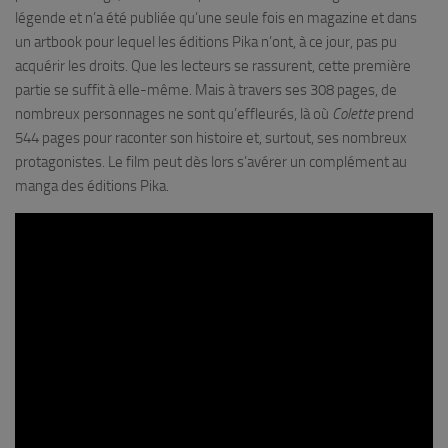
légende et n’a été publiée qu’une seule fois en magazine et dans
un artbook pour lequel les éditions Pika n’ont, à ce jour, pas pu
acquérir les droits. Que les lecteurs se rassurent, cette première
partie se suffit à elle-même. Mais à travers ses 308 pages, de
nombreux personnages ne sont qu’effleurés, là où
Colette
prend
544 pages pour raconter son histoire et, surtout, ses nombreux
protagonistes. Le film peut dès lors s’avérer un complément au
manga des éditions Pika.