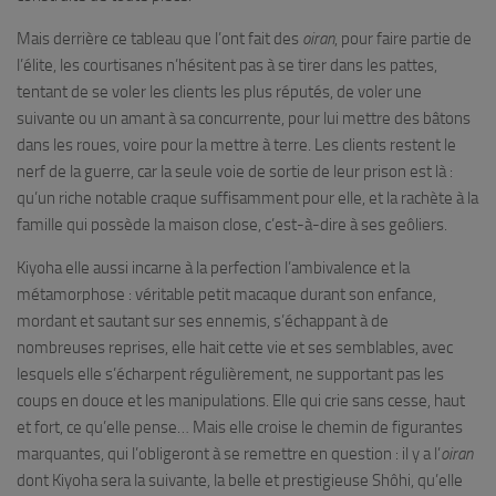
Mais derrière ce tableau que l’ont fait des
oiran
, pour faire partie de
l’élite, les courtisanes n’hésitent pas à se tirer dans les pattes,
tentant de se voler les clients les plus réputés, de voler une
suivante ou un amant à sa concurrente, pour lui mettre des bâtons
dans les roues, voire pour la mettre à terre. Les clients restent le
nerf de la guerre, car la seule voie de sortie de leur prison est là :
qu’un riche notable craque suffisamment pour elle, et la rachète à la
famille qui possède la maison close, c’est-à-dire à ses geôliers.
Kiyoha elle aussi incarne à la perfection l’ambivalence et la
métamorphose : véritable petit macaque durant son enfance,
mordant et sautant sur ses ennemis, s’échappant à de
nombreuses reprises, elle hait cette vie et ses semblables, avec
lesquels elle s’écharpent régulièrement, ne supportant pas les
coups en douce et les manipulations. Elle qui crie sans cesse, haut
et fort, ce qu’elle pense… Mais elle croise le chemin de figurantes
marquantes, qui l’obligeront à se remettre en question : il y a l’
oiran
dont Kiyoha sera la suivante, la belle et prestigieuse Shôhi, qu’elle