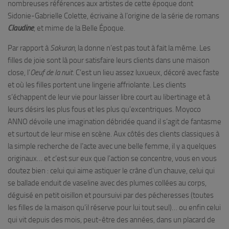
nombreuses références aux artistes de cette époque dont
Sidonie-Gabrielle Colette, écrivaine à l’origine de la série de romans
Claudine
, et mime de la Belle Époque.
Par rapport à
Sakuran
, la donne n’est pas tout à fait la même. Les
filles de joie sont là pour satisfaire leurs clients dans une maison
close, l’
Oeuf de la nuit
. C’est un lieu assez luxueux, décoré avec faste
et où les filles portent une lingerie affriolante. Les clients
s’échappent de leur vie pour laisser libre court au libertinage et à
leurs désirs les plus fous et les plus qu’excentriques. Moyoco
ANNO dévoile une imagination débridée quand il s’agit de fantasme
et surtout de leur mise en scène. Aux côtés des clients classiques à
la simple recherche de l’acte avec une belle femme, il y a quelques
originaux… et c’est sur eux que l’action se concentre, vous en vous
doutez bien : celui qui aime astiquer le crâne d’un chauve, celui qui
se ballade enduit de vaseline avec des plumes collées au corps,
déguisé en petit oisillon et poursuivi par des pécheresses (toutes
les filles de la maison qu’il réserve pour lui tout seul)… ou enfin celui
qui vit depuis des mois, peut-être des années, dans un placard de