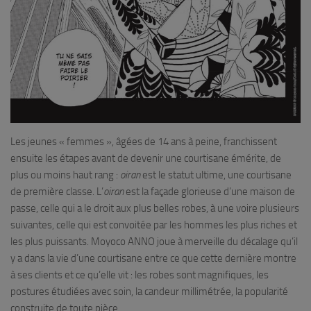
Les jeunes « femmes », âgées de 14 ans à peine, franchissent
ensuite les étapes avant de devenir une courtisane émérite, de
plus ou moins haut rang :
oiran
est le statut ultime, une courtisane
de première classe. L’
oiran
est la façade glorieuse d’une maison de
passe, celle qui a le droit aux plus belles robes, à une voire plusieurs
suivantes, celle qui est convoitée par les hommes les plus riches et
les plus puissants. Moyoco ANNO joue à merveille du décalage qu’il
y a dans la vie d’une courtisane entre ce que cette dernière montre
à ses clients et ce qu’elle vit : les robes sont magnifiques, les
postures étudiées avec soin, la candeur millimétrée, la popularité
construite de toute pièce.