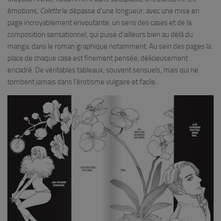
émotions,
Colette
le dépasse d’une longueur, avec une mise en
page incroyablement envoutante, un sens des cases et de la
composition sensationnel, qui puise d’ailleurs bien au delà du
manga, dans le roman graphique notamment. Au sein des pages la
place de chaque case est finement pensée, délicieusement
encadré. De véritables tableaux, souvent sensuels, mais qui ne
tombent jamais dans l’érotisme vulgaire et facile.