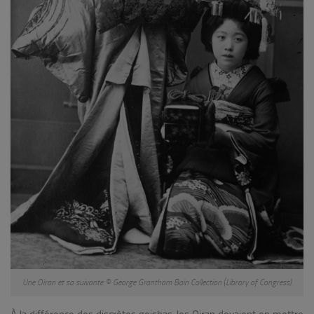
Une Oiran et sa suivante © George Grantham Bain Collection (Library of Congress)