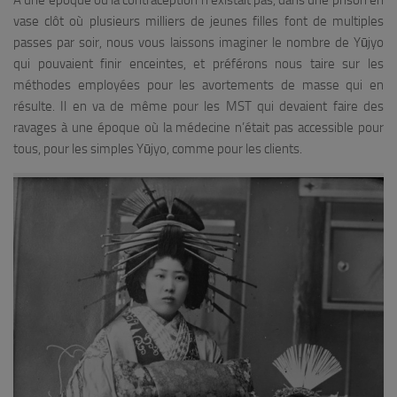
À une époque où la contraception n’existait pas, dans une prison en
vase clôt où plusieurs milliers de jeunes filles font de multiples
passes par soir, nous vous laissons imaginer le nombre de Yūjyo
qui pouvaient finir enceintes, et préférons nous taire sur les
méthodes employées pour les avortements de masse qui en
résulte. Il en va de même pour les MST qui devaient faire des
ravages à une époque où la médecine n’était pas accessible pour
tous, pour les simples Yūjyo, comme pour les clients.