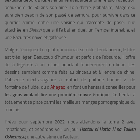
sexualité débordante, et entame avec ardeur une relation avec son
beau-père de 50 ans son ainé. Loin d’être grabataire, Magoroku
aura bien besoin de son passé de samurai pour survivre dans ce
quartier animé, entre une voisine qui n’accepte de poser nue
attachée en
Shibari
que si il l’a bat en duel, un Tempei intenable, et
une Kazu très naïve et gaffeuse.
Malgré l’époque et un plot qui pourrait sembler tendancieux, le titre
est très léger. Beaucoup d’humour, et parfois de l’absurde, il offre
de la légèreté à un recueil pourtant foncièrement érotique. Les
dessins semblent comme faits au pinceau et à l’encre de chine.
L’absence d’extravagance à renfort de poitrine bonnet Z, de
fontaine de fluide, ou d’
Ahegao
, en font
un hentai à conseiller pour
les gens voulant lire une première œuvre érotique
. Ce hentai a
totalement sa place parmi les meilleurs mangas pornographique du
marché.
Prévu pour septembre 2022, nous attendons le tome 2 avec
impatience, et espérons voir un jour
Hontou ni Hatta H na Taiken
Oshiemasu,
une autre série de l’auteur.