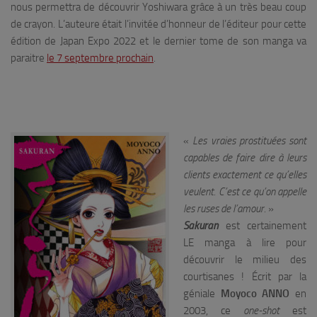
nous permettra de découvrir Yoshiwara grâce à un très beau coup
de crayon. L’auteure était l’invitée d’honneur de l’éditeur pour cette
édition de Japan Expo 2022 et le dernier tome de son manga va
paraitre
le 7 septembre prochain
.
«
Les vraies prostituées sont
capables de faire dire à leurs
clients exactement ce qu’elles
veulent. C’est ce qu’on appelle
les ruses de l’amour.
»
Sakuran
est certainement
LE manga à lire pour
découvrir le milieu des
courtisanes ! Écrit par la
géniale
Moyoco ANNO
en
2003, ce
one-shot
est