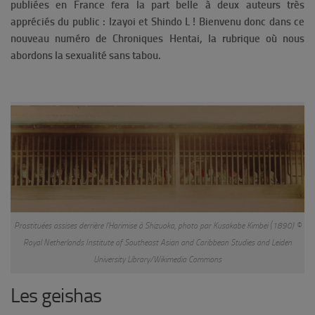
publiées en France fera la part belle à deux auteurs très
appréciés du public : Izayoi et Shindo L ! Bienvenu donc dans ce
nouveau numéro de Chroniques Hentai, la rubrique où nous
abordons la sexualité sans tabou.
Prostituées assises derrière l’Harimise à Shizuoka, photo par Kusakabe Kimbei (1890) ©
Royal Netherlands Institute of Southeast Asian and Caribbean Studies and Leiden
University Library/Wikimedia Commons
Les geishas