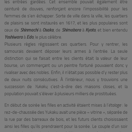
les entrées gardées. Cet ensemble pouvait également être
ceinturé de douves, renforçant encore l’impossibilité pour les
femmes de s’en échapper. Sorte de ville dans la ville, les quartiers
de plaisirs se sont instaurés en 1617, et les plus populaires sont
ceux de
Shinmachi
à
Osaka
, de
Shimabara
à
Kyoto
, et bien entendu
Yoshiwara
à
Edo
, le plus célèbre.
Plusieurs règles régissaient ces quartiers. Pour y rentrer, les
samouraïs devaient déposer leurs armes à l’entrée. La seule
distinction qui se faisait entre les clients était la valeur de leur
bourse, un commerçant ou un peintre fortuné pouvaient donc y
rivaliser avec des nobles. Enfin, il n’était pas possible d’y rester plus
de deux nuits consécutives. À l’intérieur, nous y trouvions une
succession de
Yukaku
, c’est-à-dire des maisons closes, et la
population pouvait s’élever à plusieurs milliers de prostituées.
En début de soirée les filles en activité étaient mises à l’
étalage
: le
rez-de-chaussée des Yukaku avait une pièce « vitrine », séparée de
la rue par des barreaux de bois, et les futurs clients choisissaient
ainsi les filles qu’ils prendraient pour la soirée. Le couple d’un soir