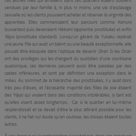
Les jeunes filles qui arrivaient dans ces quartiers étaient souvent
vendues par leur famille à, ni plus ni moins, une vie d’esclavage
sexuelle où les clients pouvaient acheter et réserver la virginité des
apprenties. Elles commencaient leur parcours comme
Kamuro
(suivantes) puis devenaient
Hikkomi
(apprentie prostituée) et enfin
Yūjyo
(prostituée standard). Lorsqu’un gérant de Yukaku repérait
une jeune fille qui avait un talent ou une beauté exceptionnelle, elle
pouvait être éduquée dans l’optique de devenir
Oiran
. Si les Oiran
ont des privilèges qui les changent du quotidien d’une courtisane
quelconque, ces dernières peuvent aussi être passées par des
castes inférieures, et sont par définition une exception dans le
milieu. Au sommet de la hiérarchie des prostituées, il y avait donc
très peu d’élues, et l’écrasante majorité des filles de joie étaient
des Yūjyo qui vivaient dans des conditions intolérables, si tant est
qu’elles vivent assez longtemps… Car si le quartier en lui-même
resplendissait et se devait d’être le plus attirant possible pour les
clients, il ne fait nul doute qu’en coulisse, les choses étaient toutes
autres.