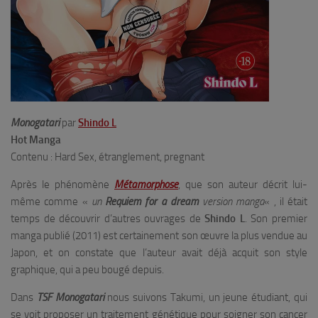
Monogatari
par
Shindo L
Hot Manga
Contenu : Hard Sex, étranglement, pregnant
Après le phénomène
Métamorphose
, que son auteur décrit lui-
même comme «
un
Requiem for a dream
version manga
« , il était
temps de découvrir d’autres ouvrages de
Shindo L
. Son premier
manga publié (2011) est certainement son œuvre la plus vendue au
Japon, et on constate que l’auteur avait déjà acquit son style
graphique, qui a peu bougé depuis.
Dans
TSF Monogatari
nous suivons Takumi, un jeune étudiant, qui
se voit proposer un traitement génétique pour soigner son cancer