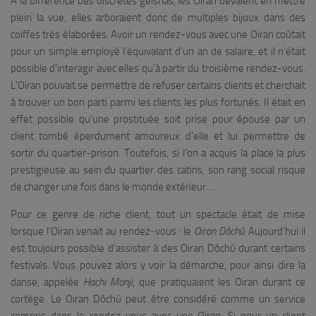
À la différence des discrètes geishas, les Oiran devaient en mettre
plein la vue, elles arboraient donc de multiples bijoux dans des
coiffes très élaborées. Avoir un rendez-vous avec une Oiran coûtait
pour un simple employé l’équivalant d’un an de salaire, et il n’était
possible d’interagir avec elles qu’à partir du troisième rendez-vous.
L’Oiran pouvait se permettre de refuser certains clients et cherchait
à trouver un bon parti parmi les clients les plus fortunés. Il était en
effet possible qu’une prostituée soit prise pour épouse par un
client tombé éperdument amoureux d’elle et lui permettre de
sortir du quartier-prison. Toutefois, si l’on a acquis la place la plus
prestigieuse au sein du quartier des catins, son rang social risque
de changer une fois dans le monde extérieur…
Pour ce genre de riche client, tout un spectacle était de mise
lorsque l’Oiran venait au rendez-vous : le
Oiran Dôchû
. Aujourd’hui il
est toujours possible d’assister à des Oiran Dôchû durant certains
festivals. Vous pouvez alors y voir la démarche, pour ainsi dire la
danse, appelée
Hachi Monji
, que pratiquaient les Oiran durant ce
cortège. Le Oiran Dôchû peut être considéré comme un service