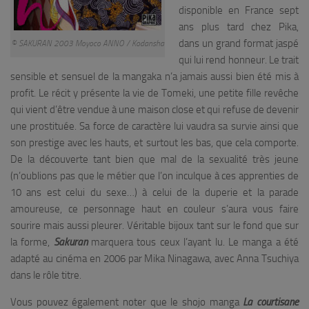
disponible en France sept
ans plus tard chez Pika,
dans un grand format jaspé
© SAKURAN 2003 Moyoco ANNO / Kodansha
qui lui rend honneur. Le trait
sensible et sensuel de la mangaka n’a jamais aussi bien été mis à
profit. Le récit y présente la vie de Tomeki, une petite fille revêche
qui vient d’être vendue à une maison close et qui refuse de devenir
une prostituée. Sa force de caractère lui vaudra sa survie ainsi que
son prestige avec les hauts, et surtout les bas, que cela comporte.
De la découverte tant bien que mal de la sexualité très jeune
(n’oublions pas que le métier que l’on inculque à ces apprenties de
10 ans est celui du sexe…) à celui de la duperie et la parade
amoureuse, ce personnage haut en couleur s’aura vous faire
sourire mais aussi pleurer. Véritable bijoux tant sur le fond que sur
la forme,
Sakuran
marquera tous ceux l’ayant lu. Le manga a été
adapté au cinéma en 2006 par Mika Ninagawa, avec Anna Tsuchiya
dans le rôle titre.
Vous pouvez également noter que le shojo manga
La courtisane