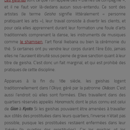
Les geishas
sont ce que l’on appelle des « Dames de compagnie »,
et il ne faut voir là-dedans aucun sous-entendu. Ce sont des
artistes (le terme
Geisha
signifie littéralement « personne
pratiquant les arts »), leur travail consiste à divertir les clients, et
pour cela elles apprennent durant leur formation une foule d’arts
traditionnels comprenant la danse, les instruments de musiques
comme
le shamisen
, l’art floral Ikebana ou bien la cérémonie du
thé. Si certaines ont pu vendre leur corps durant l’ère Edo, jamais
elles ne l’auraient ébruité sous peine de grave sanction quant à leur
titre de geisha. C’est donc un fait marginal, et qui est prohibé des
pratiques de cette discipline.
Apparues à la fin du 18e siècle, les geishas logent
traditionnellement dans l’
Okiya
, géré par la patronne
Okāsan
. C’est
aussi l’endroit où elles sont formées. Elles travaillent dans des
quartiers réservés appelés
Hanamachi
, dont le plus connu est celui
de
Gion
à
Kyoto
. Si les geishas pouvaient être amenées à travailler
aux côtés des prostituées dans leurs quartiers, l’inverse n’était pas
possible, puisque les prostituées restaient enfermées dans leur
Yukaku
(le quartier des prostituées). Car les geishas et les