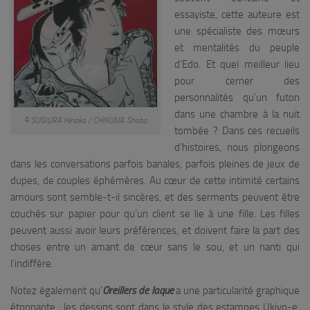
essayiste, cette auteure est
une spécialiste des mœurs
et mentalités du peuple
d’Edo. Et quel meilleur lieu
pour cerner des
personnalités qu’un futon
dans une chambre à la nuit
© SUGIURA Hinako / CHIKUMA Shobo
tombée ? Dans ces recueils
d’histoires, nous plongeons
dans les conversations parfois banales, parfois pleines de jeux de
dupes, de couples éphémères. Au cœur de cette intimité certains
amours sont semble-t-il sincères, et des serments peuvent être
couchés sur papier pour qu’un client se lie à une fille. Les filles
peuvent aussi avoir leurs préférences, et doivent faire la part des
choses entre un amant de cœur sans le sou, et un nanti qui
l’indiffère.
Notez également qu’
Oreillers de laque
a une particularité graphique
étonnante : les dessins sont dans le style des estampes Ukiyo-e.