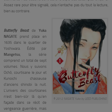
Assez rare pour être signalé, cela n’entache pas du tout la lecture,
bien au contraire.
Butterfly Beast
de
Yuka
NAGATE
prend place en
1635 dans le quartier de
Yoshiwara. Édité par
Mangetsu
, la série
comprend un total de sept
volumes. Nous y suivons
Ochô, courtisane le jour et
Kunoichi chasseuse
d’anciens shinobi la nuit.
L’univers des courtisanes
n’est bien-sûr là qu’en
© 2012 NAGATE Yuka by LEED PUBLISHING
façade dans ce récit de
vengeance guerrière, mais