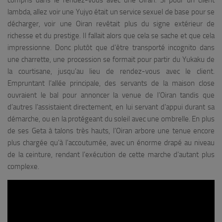
compris dans le rendez-vous avec une Oiran. Si pour un client
lambda, allez voir une Yujyo était un service sexuel de base pour se
décharger, voir une Oiran revêtait plus du signe extérieur de
richesse et du prestige. Il fallait alors que cela se sache et que cela
impressionne. Donc plutôt que d’être transporté incognito dans
une charrette, une procession se formait pour partir du Yukaku de
la courtisane, jusqu’au lieu de rendez-vous avec le client.
Empruntant l’allée principale, des servants de la maison close
ouvraient le bal pour annoncer la venue de l’Oiran tandis que
d’autres l’assistaient directement, en lui servant d’appui durant sa
démarche, ou en la protégeant du soleil avec une ombrelle. En plus
de ses Geta à talons très hauts, l’Oiran arbore une tenue encore
plus chargée qu’à l’accoutumée, avec un énorme drapé au niveau
de la ceinture, rendant l’exécution de cette marche d’autant plus
complexe.