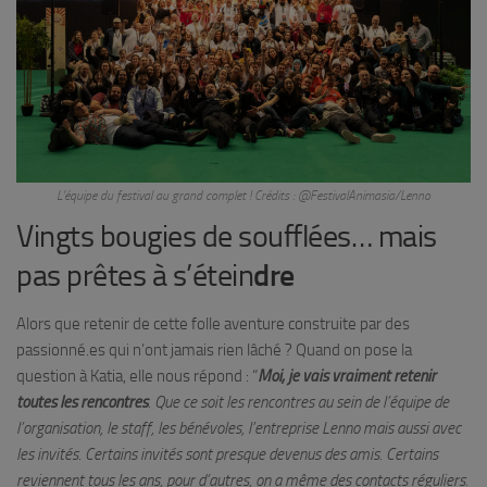
L’équipe du festival au grand complet ! Crédits : @FestivalAnimasia/Lenno
Vingts bougies de soufflées… mais
pas prêtes à s’étein
dre
Alors que retenir de cette folle aventure construite par des
passionné.es qui n’ont jamais rien lâché ? Quand on pose la
question à Katia, elle nous répond : “
Moi, je vais vraiment retenir
toutes les rencontres
. Que ce soit les rencontres au sein de l’équipe de
l’organisation, le staff, les bénévoles, l’entreprise Lenno mais aussi avec
les invités. Certains invités sont presque devenus des amis. Certains
reviennent tous les ans, pour d’autres, on a même des contacts réguliers.