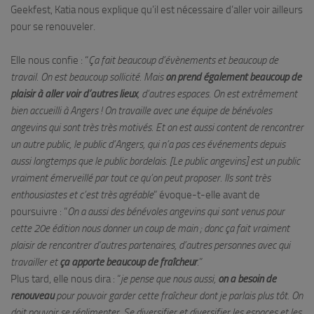
Geekfest, Katia nous explique qu’il est nécessaire d’aller voir ailleurs
pour se renouveler.
Elle nous confie : “
Ça fait beaucoup d’évènements et beaucoup de
travail. On est beaucoup sollicité. Mais
on prend également beaucoup de
plaisir à aller voir d’autres lieux
, d’autres espaces. On est extrêmement
bien accueilli à Angers ! On travaille avec une équipe de bénévoles
angevins qui sont très très motivés. Et on est aussi content de rencontrer
un autre public, le public d’Angers, qui n’a pas ces événements depuis
aussi longtemps que le public bordelais. [Le public angevins] est un public
vraiment émerveillé par tout ce qu’on peut proposer. Ils sont très
enthousiastes et c’est très agréable
” évoque-t-elle avant de
poursuivre : “
On a aussi des bénévoles angevins qui sont venus pour
cette 20e édition nous donner un coup de main ; donc ça fait vraiment
plaisir de rencontrer d’autres partenaires, d’autres personnes avec qui
travailler et
ça apporte beaucoup de fraîcheur
.”
Plus tard, elle nous dira : “
je pense que nous aussi,
on a besoin de
renouveau
pour pouvoir garder cette fraîcheur dont je parlais plus tôt. On
doit pouvoir se réalimenter. Se diversifier et diversifier les espaces et les