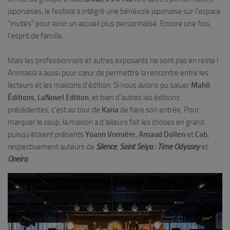
japonaises, le festival a intégré une bénévole japonaise sur l’espace
“invités” pour avoir un accueil plus personnalisé. Encore une fois,
l’esprit de famille.
Mais les professionnels et autres exposants ne sont pas en reste !
Animasia a aussi pour cœur de permettre la rencontre entre les
lecteurs et les maisons d’édition. Si nous avions pu saluer
Mahô
Éditions
,
LaNovel Edition
, et bien d’autres les éditions
précédentes, c’est au tour de
Kana
de faire son entrée. Pour
marquer le coup, la maison a d’ailleurs fait les choses en grand
puisqu’étaient présents
Yoann Vornière
,
Arnaud Dollen
et
Cab
,
respectivement auteurs de
Silence
,
Saint Seiya : Time Odyssey
et
Oneira
.