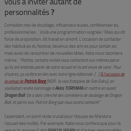
vous à inviter autant de
personnalités
?
Comédien.nes de doublage, influenceur.euses, conférencier.es,
professionnel.les… Voilà une programmation soignée ! Mais qui dit
force de proposition, dit travail en amont. L’occasion de contacter
des habitué.es du festival, devenus des ami.es pour certain.es,
mais aussi de rencontrer de nouvelles têtes. Katia nous racontera
même : “
Parfois, certains invités nous contactent eux-mêmes parce
qu’ils ont entendu parler de notre accueil et ils ont envie de venir. Pour
d’autres, ça va être en lien avec notre ligne éditoriale. […]
À l’occasion de
la venue de
Patrick Borg
[NDR : la voix française de Son Goku], on
souhaitait rendre hommage à
Akira TORIYAMA
et mettre en avant
Dragon Ball
. On a donc cherché des comédiens de doublage de Dragon
Ball, et parmi eux, Patrick Borg que nous avons contacté.
”
Cependant, un point reste crucial pour l’équipe de Mandora :
l’accueil des invités. Par exemple, Katia nous confiera que pour la
venue du groupe d’
idols
BANZAI JAPAN
et d’autres personnalités