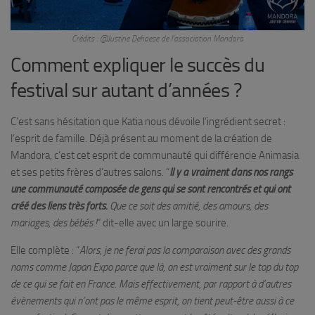
Crédits : @Justine Dehaese de l’association Mandora
Comment expliquer le succès du
festival sur autant d’années ?
C’est sans hésitation que Katia nous dévoile l’ingrédient secret :
l’esprit de famille. Déjà présent au moment de la création de
Mandora, c’est cet esprit de communauté qui différencie Animasia
et ses petits frères d’autres salons. “
Il y a vraiment dans nos rangs
une communauté composée de gens qui se sont rencontrés et qui ont
créé des liens très forts.
Que ce soit des amitié, des amours, des
mariages, des bébés !
” dit-elle avec un large sourire.
Elle complète : “
Alors, je ne ferai pas la comparaison avec des grands
noms comme Japan Expo parce que là, on est vraiment sur le top du top
de ce qui se fait en France. Mais effectivement, par rapport à d’autres
évènements qui n’ont pas le même esprit, on tient peut-être aussi à ce