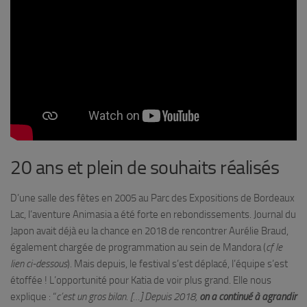
20 ans et plein de souhaits réalisés
D’une salle des fêtes en 2005 au Parc des Expositions de Bordeaux
Lac, l’aventure Animasia a été forte en rebondissements. Journal du
Japon avait déjà eu la chance en 2018 de rencontrer Aurélie Braud,
également chargée de programmation au sein de Mandora (
cf le
lien ci-dessous
). Mais depuis, le festival s’est déplacé, l’équipe s’est
étoffée ! L’opportunité pour Katia de voir plus grand. Elle nous
explique : “
c’est un gros bilan. […] Depuis 2018,
on a continué à agrandir