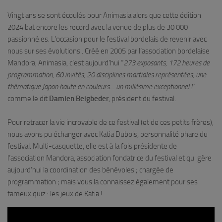
Vingt ans se sont écoulés pour Animasia alors que cette édition
2024 bat encore les record avec la venue de plus de 30 000
passionné.es. L’occasion pour le festival bordelais de revenir avec
nous sur ses évolutions . Créé en 2005 par l’association bordelaise
Mandora, Animasia, c’est aujourd’hui “
273 exposants, 172 heures de
programmation, 60 invités, 20 disciplines martiales représentées, une
thématique Japon haute en couleurs… un millésime exceptionnel !
”
comme le dit
Damien Beigbeder
, président du festival.
Pour retracer la vie incroyable de ce festival (et de ces petits frères),
nous avons pu échanger avec Katia Dubois, personnalité phare du
festival. Multi-casquette, elle est à la fois présidente de
l’association Mandora, association fondatrice du festival et qui gère
aujourd’hui la coordination des bénévoles ; chargée de
programmation ; mais vous la connaissez également pour ses
fameux quiz : les jeux de Katia !