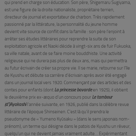
qui prend en charge son éducation. Son père, Shigemaru Sugiyama,
est une figure de la droite nationaliste, propriétaire terrien,
directeur de journal et exportateur de charbon. Très rapidement
passionné par la littérature, la personnalité du jeune homme
devient vite source de conflit dans la famille : son père l’enjoint à
arrêter ses études littéraires pour reprendre la suite de son
exploitation agricole et Naoki décide à vingt-six ans de fuir Fukuoka,
sa ville natale, avant de se faire moine bouddhiste. Une activité
religieuse qui ne durera pas plus de deux ans, mais qui permettra
au futur écrivain de créer sa propre vie. Il se marie, retourne sur l’île
de Kyushu et débute sa carrière d’écrivain après avoir été engagé
dans un journal local vers 1920. Commençant par des articles et des
contes pour enfants (dont
La princesse bavarde
en 1925), il obtient
le deuxième prix ex-æquo d’un concours pour
Le tambour
(d’)Ayakashi
l’année suivante, en 1926, publié dans la célèbre revue
littéraire de l’époque Shinseinen. C’est là qu’il prendra le
pseudonyme de « Yumeno Kyûsaku » (dans le sens japonais nom-
prénom), un terme qui désigne dans le patois de Kyushu un rêveur,
quelqu’un qui ne devient jamais vraiment adulte… Expérimentant