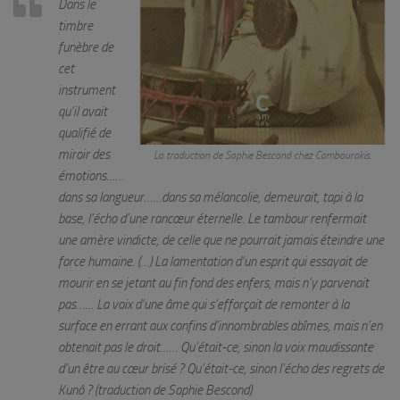
Dans le
timbre
funèbre de
cet
instrument
qu’il avait
qualifié de
miroir des
La traduction de Sophie Bescond chez Cambourakis.
émotions……
dans sa langueur……dans sa mélancolie, demeurait, tapi à la
base, l’écho d’une rancœur éternelle. Le tambour renfermait
une amère vindicte, de celle que ne pourrait jamais éteindre une
force humaine. (…) La lamentation d’un esprit qui essayait de
mourir en se jetant au fin fond des enfers, mais n’y parvenait
pas…… La voix d’une âme qui s’efforçait de remonter à la
surface en errant aux confins d’innombrables abîmes, mais n’en
obtenait pas le droit…… Qu’était-ce, sinon la voix maudissante
d’un être au cœur brisé ? Qu’était-ce, sinon l’écho des regrets de
Kunô ?
(traduction de Sophie Bescond)