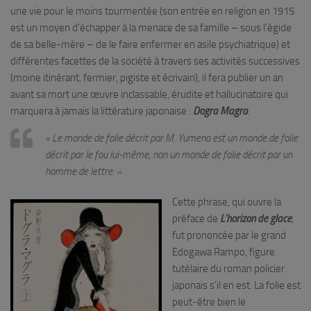
une vie pour le moins tourmentée (son entrée en religion en 1915
est un moyen d’échapper à la menace de sa famille – sous l’égide
de sa belle-mère – de le faire enfermer en asile psychiatrique) et
différentes facettes de la société à travers ses activités successives
(moine itinérant, fermier, pigiste et écrivain), il fera publier un an
avant sa mort une œuvre inclassable, érudite et hallucinatoire qui
marquera à jamais la littérature japonaise :
Dogra Magra
.
«
Le monde de folie décrit par M. Yumeno est un monde de folie
décrit par le fou lui-même, non un monde de folie décrit par un
homme de lettre
. »
Cette phrase, qui ouvre la
préface de
L’horizon de glace
,
fut prononcée par le grand
Edogawa Rampo, figure
tutélaire du roman policier
japonais s’il en est. La folie est
peut-être bien le