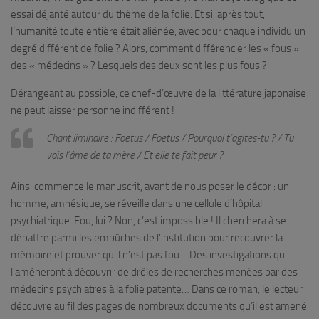
essai déjanté autour du thème de la folie. Et si, après tout,
l’humanité toute entière était aliénée, avec pour chaque individu un
degré différent de folie ? Alors, comment différencier les « fous »
des « médecins » ? Lesquels des deux sont les plus fous ?
Dérangeant au possible, ce chef-d’œuvre de la littérature japonaise
ne peut laisser personne indifférent !
Chant liminaire : Foetus / Foetus / Pourquoi t’agites-tu ? / Tu
vois l’âme de ta mère / Et elle te fait peur ?
Ainsi commence le manuscrit, avant de nous poser le décor : un
homme, amnésique, se réveille dans une cellule d’hôpital
psychiatrique. Fou, lui ? Non, c’est impossible ! Il cherchera à se
débattre parmi les embûches de l’institution pour recouvrer la
mémoire et prouver qu’il n’est pas fou… Des investigations qui
l’amèneront à découvrir de drôles de recherches menées par des
médecins psychiatres à la folie patente… Dans ce roman, le lecteur
découvre au fil des pages de nombreux documents qu’il est amené