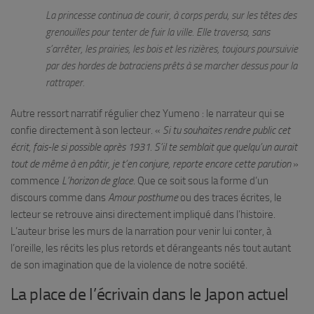
La princesse continua de courir, à corps perdu, sur les têtes des
grenouilles pour tenter de fuir la ville. Elle traversa, sans
s’arrêter, les prairies, les bois et les rizières, toujours poursuivie
par des hordes de batraciens prêts à se marcher dessus pour la
rattraper.
Autre ressort narratif régulier chez Yumeno : le narrateur qui se
confie directement à son lecteur. «
Si tu souhaites rendre public cet
écrit, fais-le si possible après 1931. S’il te semblait que quelqu’un aurait
tout de même à en pâtir, je t’en conjure, reporte encore cette parution
»
commence
L’horizon de glace
. Que ce soit sous la forme d’un
discours comme dans
Amour posthume
ou des traces écrites, le
lecteur se retrouve ainsi directement impliqué dans l’histoire.
L’auteur brise les murs de la narration pour venir lui conter, à
l’oreille, les récits les plus retords et dérangeants nés tout autant
de son imagination que de la violence de notre société.
La place de l’écrivain dans le Japon actuel