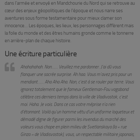
dans l’armée et envoyé en Mandchourie du Nord qui se retrouve au
cœur des enjeux géopolitiques de l’époque et nous narre ses
aventures sous forme testamentaire pour mieux clamer son
innocence… Les époques, les lieux, les personnages diffèrent mais
la folie du monde et des êtres humains gronde comme le tonnerre
en arrière-plan de chaque histoire.
Une écriture particulière
Ahahahahah. Non…… Veuillez me pardonner. J’ai dû vous
flanquer une sacrée surprise. Ah haa. Vous m’avez pris pour un
mendiant…… Aha Aha Aha. Non, c’est à se rouler par terre. Vous
ignorez totalement que le fameux Gentleman-Fou vagabond
célèbre ces derniers temps dans la ville de Vladivostok, c’est
moi. Haha. Je vois. Dans ce cas votre méprise n’a rien
d’étonnant. Voilà qu’un homme vêtu d’un uniforme loqueteux et
démodé digne de figurer parmi les invendus du marché des
voleurs vous chope en plein milieu de Svetlanskaya (la «
rue
Ginza » de Vladisvostok), vous, un respectable militaire japonais,