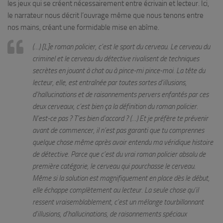
les jeux qui se créent nécessairement entre écrivain et lecteur. Ici,
le narrateur nous décrit l’ouvrage même que nous tenons entre
nos mains, créant une formidable mise en abîme.
(…) [L]e roman policier, c’est le sport du cerveau. Le cerveau du
criminel et le cerveau du détective rivalisent de techniques
secrètes en jouant à chat ou à pince-mi pince-moi. La tête du
lecteur, elle, est entraînée par toutes sortes d’illusions,
d’hallucinations et de raisonnements pervers enfantés par ces
deux cerveaux, c’est bien ça la définition du roman policier.
N’est-ce pas ? T’es bien d’accord ? (…) Et je préfère te prévenir
avant de commencer, il n’est pas garanti que tu comprennes
quelque chose même après avoir entendu ma véridique histoire
de détective. Parce que c’est du vrai roman policier absolu de
première catégorie, le cerveau qui pourchasse le cerveau.
Même si la solution est magnifiquement en place dès le début,
elle échappe complètement au lecteur. La seule chose qu’il
ressent vraisemblablement, c’est un mélange tourbillonnant
d’illusions, d’hallucinations, de raisonnements spéciaux