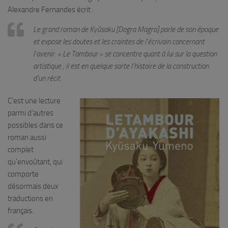
Alexandre Fernandes écrit :
Le grand roman de Kyûsaku
[Dogra Magra]
parle de son époque
et expose les doutes et les craintes de l’écrivain concernant
l’avenir. «
Le Tambour » se concentre quant à lui sur la question
artistique ; il est en quelque sorte l’histoire de la construction
d’un récit.
C’est une lecture
parmi d’autres
possibles dans ce
roman aussi
complet
qu’envoûtant, qui
comporte
désormais deux
traductions en
français.