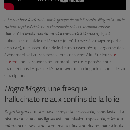
«
Le tambour Ayakashi » par le groupe de rock littéraire Ningen Isu, où le
rythme répétitif de la batterie rappelle celui du tambour maudit.
Bien qu’il n’existe pas de musée consacré à l’écrivain, il y a à
Fukuoka, ville natale de l’écrivain (et où il a passé la majeure partie
de sa vie), une association de lecteurs passionnés qui organise des
évènements et autres expositions consacrés à lui. Sur leur
site
internet
, nous trouvons notamment une carte pensée pour
marcher dans les pas de l’écrivain avec un audioguide disponible sur
smartphone.
Dogra Magra
, une fresque
hallucinatoire aux confins de la folie
Dogra Magra
est une œuvre incroyable, inclassable, iconoclaste… La
résumer en quelques lignes est une mission impossible, même un
mémoire universitaire ne pourrait suffire à rendre honneur à toute