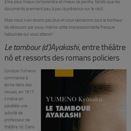
à lire pour mieux comprendre et mieux se perdre, tandis que les
documents prennent peu à peu la présence sur le récit.
Mais nous n’en dirons pas plus et vous laisserons tout le bonheur
de découvrir par vous-même cette impressionnante fresque
hallucinée qui vous attend !
Le tambour (d’)Ayakashi
, entre théâtre
nô et ressorts des romans policiers
Lorsque Yumeno
commence à
écrire dans des
revues, en 1917,
il mène en
parallèle une
activité de
professeur de
théâtre nô. Dans