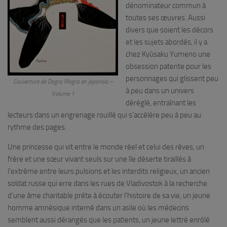
dénominateur commun à
toutes ses œuvres. Aussi
divers que soient les décors
et les sujets abordés, il y a
chez Kyûsaku Yumeno une
obsession patente pour les
personnages qui glissent peu
Couverture de
Dogra Magra
en japonais –
à peu dans un univers
Volume 1
déréglé, entraînant les
lecteurs dans un engrenage rouillé qui s’accélère peu à peu au
rythme des pages.
Une princesse qui vit entre le monde réel et celui des rêves, un
frère et une sœur vivant seuls sur une île déserte tiraillés à
l’extrême entre leurs pulsions et les interdits religieux, un ancien
soldat russe qui erre dans les rues de Vladivostok à la recherche
d’une âme charitable prête à écouter l’histoire de sa vie, un jeune
homme amnésique interné dans un asile où les médecins
semblent aussi dérangés que les patients, un jeune lettré enrôlé