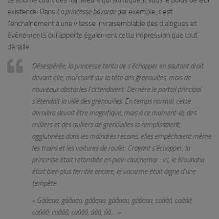
ce souffle court des narrateurs qui suffoquent sous le poids de leur
existence. Dans
La princesse bavarde
par exemple, c’est
l’enchaînement à une vitesse invraisemblable des dialogues et
événements qui apporte également cette impression que tout
déraille.
Désespérée, la princesse tenta de s’échapper en sautant droit
devant elle, marchant sur la tête des grenouilles, mais de
nouveaux obstacles l’attendaient.
Derrière le portail principal
s’étendait la ville des grenouilles. En temps normal, cette
dernière devait être magnifique, mais à ce moment-là, des
milliers et des milliers de grenouilles la remplissaient,
agglutinées dans les moindres recoins, elles empêchaient même
les trains et les voitures de rouler.
Croyant s’échapper, la
princesse était retombée en plein cauchemar : ici, le brouhaha
était bien plus terrible encore, le vacarme était digne d’une
tempête.
« Gââaaa, gââaaa, gââaaa, gââaaa, gââaaa, coâââ, coâââ,
coâââ, coâââ, coâââ, âââ, ââ… »