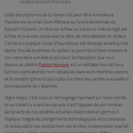
incohérents à tort et à travers…
Cette description issue du roman est peut-être la meilleure
manière de résumer l’ovni littéraire qui fera la renommée de
Kyûsako Yumeno. Un récit sur la folie qui est en lui-même régit par
la folie et joue sans cesse avec le désir de rationalisation du lecteur.
L’écriture a quelque chose d’hypnotique, elle dérange autant qu’elle
aspire, brouille le cerveau du lecteur au point de lui faire ressentir le
non-sens dans son état le plus brut. Sa traduction, que nous
devons au célèbre
Patrick Honnoré
, est un véritable tour de force
tant les sujets abordés sont disséqués dans leurs moindres recoins
et la narration glisse toujours plus loin dans des pentes auxquelles il
est impossible de s’attendre.
Dogra Magra
, c’est aussi un témoignage fascinant sur notre monde
tel qu’il était il y a cent ans de cela. Il est frappant de voir combien
les tenants de nos sociétés actuelles étaient déjà en germes à
l’époque malgré les changements technologiques et la croissance
de la population qui caractérisent ces années. La description que fait