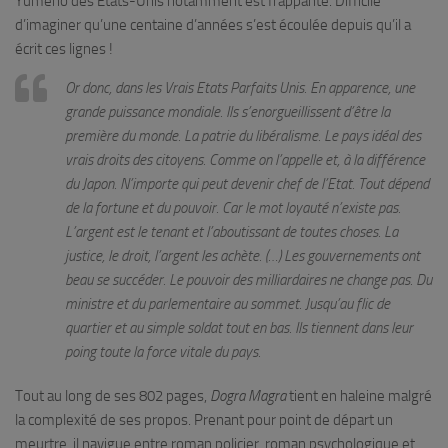
Yumeno des États-Unis notamment est frappante. Difficile
d’imaginer qu’une centaine d’années s’est écoulée depuis qu’il a
écrit ces lignes !
Or donc, dans les Vrais Etats Parfaits Unis. En apparence, une
grande puissance mondiale. Ils s’enorgueillissent d’être la
première du monde. La patrie du libéralisme. Le pays idéal des
vrais droits des citoyens. Comme on l’appelle et, à la différence
du Japon. N’importe qui peut devenir chef de l’Etat. Tout dépend
de la fortune et du pouvoir. Car le mot loyauté n’existe pas.
L’argent est le tenant et l’aboutissant de toutes choses. La
justice, le droit, l’argent les achète. (…) Les gouvernements ont
beau se succéder. Le pouvoir des milliardaires ne change pas. Du
ministre et du parlementaire au sommet. Jusqu’au flic de
quartier et au simple soldat tout en bas. Ils tiennent dans leur
poing toute la force vitale du pays.
Tout au long de ses 802 pages,
Dogra Magra
tient en haleine malgré
la complexité de ses propos. Prenant pour point de départ un
meurtre, il navigue entre roman policier, roman psychologique et