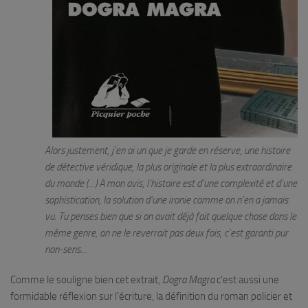
Alors justement, j’en ai un que je garde en réserve, une histoire
de détective véridique, la plus originale et la plus extraordinaire
du monde (…) A mon avis, l’histoire est d’une complexité et d’une
sophistication, la solution d’une ironie comme on n’en a jamais
vu. Tu penses bien que si on avait déjà fait quelque chose dans le
même genre, on ne le reverrait pas deux fois, c’est garanti pur
non-sens…
Comme le souligne bien cet extrait,
Dogra Magra
c’est aussi une
formidable réflexion sur l’écriture, la définition du roman policier et