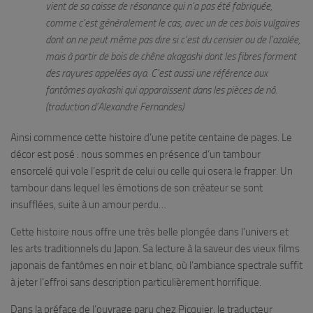
vient de sa caisse de résonance qui n’a pas été fabriquée,
comme c’est généralement le cas, avec un de ces bois vulgaires
dont on ne peut même pas dire si c’est du cerisier ou de l’azalée,
mais à partir de bois de chêne
akagashi
dont les fibres forment
des rayures appelées
aya
. C’est aussi une référence aux
fantômes
ayakashi
qui apparaissent dans les pièces de nô.
(traduction d’Alexandre Fernandes)
Ainsi commence cette histoire d’une petite centaine de pages. Le
décor est posé : nous sommes en présence d’un tambour
ensorcelé qui vole l’esprit de celui ou celle qui osera le frapper. Un
tambour dans lequel les émotions de son créateur se sont
insufflées, suite à un amour perdu…
Cette histoire nous offre une très belle plongée dans l’univers et
les arts traditionnels du Japon. Sa lecture à la saveur des vieux films
japonais de fantômes en noir et blanc, où l’ambiance spectrale suffit
à jeter l’effroi sans description particulièrement horrifique.
Dans la préface de l’ouvrage paru chez Picquier, le traducteur