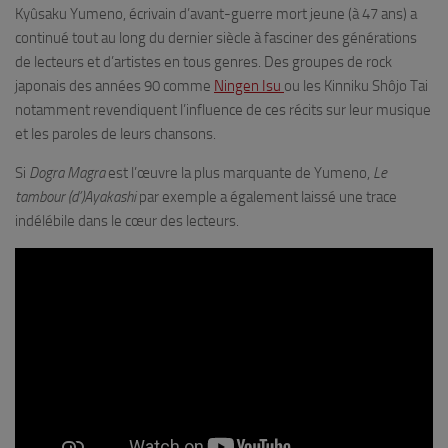
Kyûsaku Yumeno, écrivain d’avant-guerre mort jeune (à 47 ans) a
continué tout au long du dernier siècle à fasciner des générations
de lecteurs et d’artistes en tous genres. Des groupes de rock
japonais des années 90 comme
Ningen Isu
ou les Kinniku Shôjo Tai
notamment revendiquent l’influence de ces récits sur leur musique
et les paroles de leurs chansons.
Si
Dogra Magra
est l’œuvre la plus marquante de Yumeno,
Le
tambour (d’)Ayakashi
par exemple a également laissé une trace
indélébile dans le cœur des lecteurs.