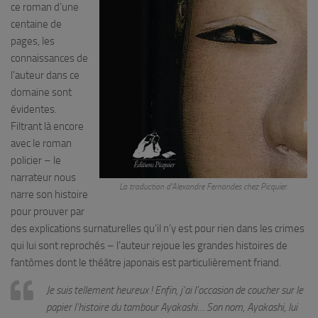
ce roman d’une
centaine de
pages, les
connaissances de
l’auteur dans ce
domaine sont
évidentes.
Filtrant là encore
avec le roman
policier – le
narrateur nous
La traduction d’Alexandre Fernandes chez Picquier.
narre son histoire
pour prouver par
des explications surnaturelles qu’il n’y est pour rien dans les crimes
qui lui sont reprochés – l’auteur rejoue les grandes histoires de
fantômes dont le théâtre japonais est particulièrement friand.
Je suis tellement heureux ! Enfin, j’ai l’occasion de coucher sur le
papier l’histoire du tambour Ayakashi… Son nom, Ayakashi, lui