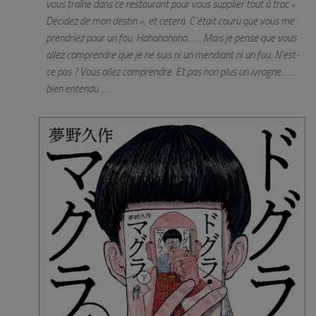
vous traîne dans ce restaurant pour vous supplier tout à trac «
Décidez de mon destin », et cetera. C’était couru que vous me
prendriez pour un fou. Hahahahaha…… Mais je pense que vous
allez comprendre que je ne suis ni un mendiant ni un fou. N’est-
ce pas ? Vous allez comprendre. Et pas non plus un ivrogne……
bien entendu……