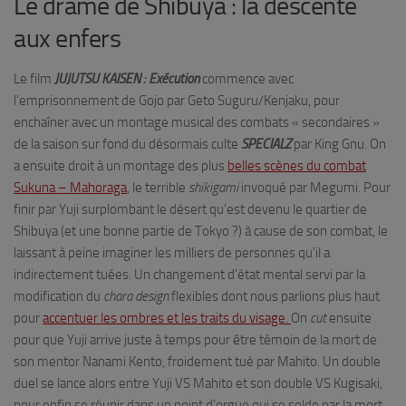
Le drame de Shibuya : la descente
aux enfers
Le film
JUJUTSU KAISEN : Exécution
commence avec
l’emprisonnement de Gojo par Geto Suguru/Kenjaku, pour
enchaîner avec un montage musical des combats « secondaires »
de la saison sur fond du désormais culte
SPECIALZ
par King Gnu. On
a ensuite droit à un montage des plus
belles scènes du combat
Sukuna – Mahoraga
, le terrible
shikigami
invoqué par Megumi. Pour
finir par Yuji surplombant le désert qu’est devenu le quartier de
Shibuya (et une bonne partie de Tokyo ?) à cause de son combat, le
laissant à peine imaginer les milliers de personnes qu’il a
indirectement tuées. Un changement d’état mental servi par la
modification du
chara design
flexibles dont nous parlions plus haut
pour
accentuer les ombres et les traits du visage.
On
cut
ensuite
pour que Yuji arrive juste à temps pour être témoin de la mort de
son mentor Nanami Kento, froidement tué par Mahito. Un double
duel se lance alors entre Yuji VS Mahito et son double VS Kugisaki,
pour enfin se réunir dans un point d’orgue qui se solde par la mort