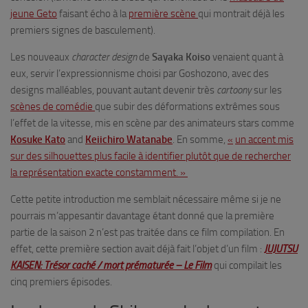
jeune Geto
faisant écho à la
première scène
qui montrait déjà les
premiers signes de basculement).
Les nouveaux
character design
de
Sayaka Koiso
venaient quant à
eux, servir l’expressionnisme choisi par Goshozono, avec des
designs malléables, pouvant autant devenir très
cartoony
sur les
scènes de comédie
que subir des déformations extrêmes sous
l’effet de la vitesse, mis en scène par des animateurs stars comme
Kosuke Kato
and
Keiichiro Watanabe
. En somme,
«
un accent mis
sur des silhouettes plus facile à identifier plutôt que de rechercher
la représentation exacte constamment. »
Cette petite introduction me semblait nécessaire même si je ne
pourrais m’appesantir davantage étant donné que la première
partie de la saison 2 n’est pas traitée dans ce film compilation. En
effet, cette première section avait déjà fait l’objet d’un film :
JUJUTSU
KAISEN: Trésor caché / mort prématurée – Le Film
qui compilait les
cinq premiers épisodes.