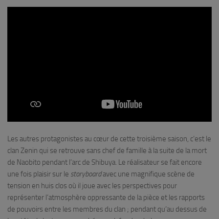
Les autres protagonistes au cœur de cette troisième saison, c’est le
clan Zenin qui se retrouve sans chef de famille à la suite de la mort
de Naobito pendant l’arc de Shibuya. Le réalisateur se fait encore
une fois plaisir sur le
storyboard
avec une magnifique scène de
tension en huis clos où il joue avec les perspectives pour
représenter l’atmosphère oppressante de la pièce et les rapports
de pouvoirs entre les membres du clan ; pendant qu’au dessus de