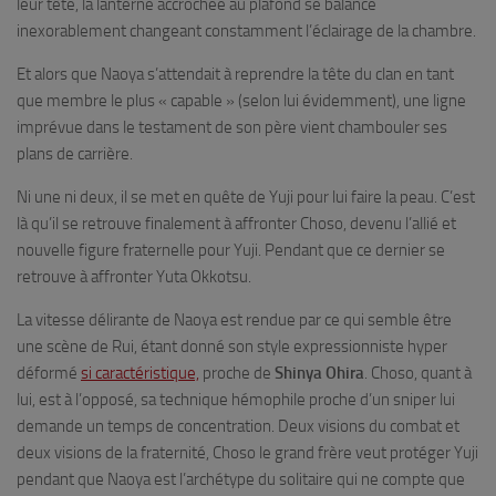
leur tête, la lanterne accrochée au plafond se balance
inexorablement changeant constamment l’éclairage de la chambre.
Et alors que Naoya s’attendait à reprendre la tête du clan en tant
que membre le plus « capable » (selon lui évidemment), une ligne
imprévue dans le testament de son père vient chambouler ses
plans de carrière.
Ni une ni deux, il se met en quête de Yuji pour lui faire la peau. C’est
là qu’il se retrouve finalement à affronter Choso, devenu l’allié et
nouvelle figure fraternelle pour Yuji. Pendant que ce dernier se
retrouve à affronter Yuta Okkotsu.
La vitesse délirante de Naoya est rendue par ce qui semble être
une scène de Rui, étant donné son style expressionniste hyper
déformé
si caractéristique,
proche de
Shinya Ohira
. Choso, quant à
lui, est à l’opposé, sa technique hémophile proche d’un sniper lui
demande un temps de concentration. Deux visions du combat et
deux visions de la fraternité, Choso le grand frère veut protéger Yuji
pendant que Naoya est l’archétype du solitaire qui ne compte que