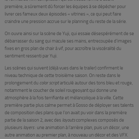
première, a sûrement dû forcer les équipes à se dépêcher pour
livrer ces fameux deux épisodes « vitrines », ce qui peut faire
craindre une pression accrue sur le planning du reste de la série.
On ouvre ainsi sur la scène de Yuji, qui essaie désespérément de se
débarrasser du sang qui macule ses mains, entrecoupée d’images
fixes en gros plan de chair à vif, pour accroître la viscéralité du
sentiment ressenti par Yuji.
Les scènes qui suivent (déjà vues dans le trailer) confirment le
niveau technique de cette troisième saison. On reste dans le
prolongement du
color script
articulé autour des tons bleu et rouge,
notamment le coucher de soleil rougeoyant qui donne une
atmosphère à la fois terrifiante et mélancolique à la ville. Cette
première partie plus calme permet à Gosso de déployer ses talents
de composition des plans que l’on avait pu voir dans la première
partie de la saison 2, avec des
layouts
complexes composés de
plusieurs
layers :
une animation à l’arrière plan, puis un décor, une
autre animation au premier plan, à nouveau un décor et des VFX.