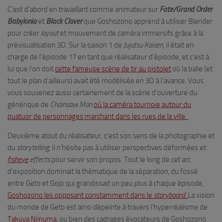
C’est d’abord en travaillant comme animateur sur
Fate/Grand Order
Babylonia
et
Black Clover
que Goshozono apprend à utiliser Blender
pour créer
layout
et mouvement de caméra immersifs grâce à la
prévisualisation 3D. Sur la saison 1 de
Jujutsu Kaisen
, il était en
charge de l’épisode 17 en tant que réalisateur d’épisode, et c’est à
lui que l’on doit
cette fameuse scène de tir au pistolet
où la balle (et
tout le plan d’ailleurs) avait été modélisée en 3D à l’avance. Vous
vous souvenez aussi certainement de la scène d’ouverture du
générique de
Chainsaw Man
où la caméra tournoie autour du
quatuor de personnages marchant dans les rues de la ville.
Deuxième atout du réalisateur, c’est son sens de la photographie et
du
storytelling
, il n’hésite pas à utiliser perspectives déformées et
fisheye
effects
pour servir son propos. Tout le long de cet arc
d’exposition dominait la thématique de la séparation, du fossé
entre Geto et Gojo qui grandissait un peu plus à chaque épisode,
Goshozono les opposant constamment dans le
storyboard
.
La vision
du monde de Geto est ainsi dépeinte à travers l’hyperréalisme de
Takuya Niinuma
, ou bien des cadrages évocateurs de Goshozono