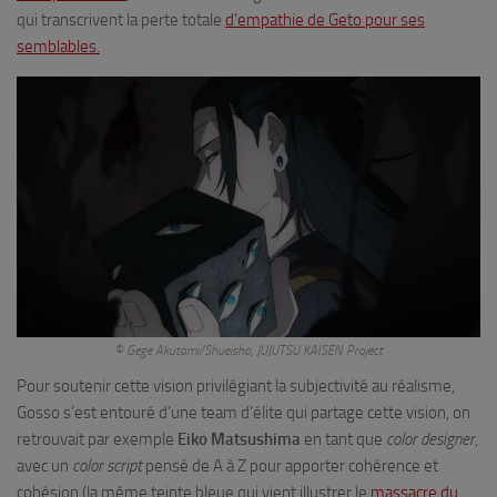
qui transcrivent la perte totale
d’empathie de Geto pour ses
semblables.
© Gege Akutami/Shueisha, JUJUTSU KAISEN Project
Pour soutenir cette vision privilégiant la subjectivité au réalisme,
Gosso s’est entouré d’une team d’élite qui partage cette vision, on
retrouvait par exemple
Eiko Matsushima
en tant que
color designer
,
avec un
color script
pensé de A à Z pour apporter cohérence et
cohésion (la même teinte bleue qui vient illustrer le
massacre du