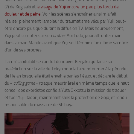
(?) de Kugisaki et
le visage de Yuji encore un peu plus tordu de
douleur et de peine
. Voir les scènes s’enchaîner ainsi m’a fait
réaliser pleinement l’ampleur du traumatisme vécu par Yuji, peut-
être encore plus que durant la diffusion TV. Mais heureusement,
Yuji peut compter sur son
brother
Aoi Todo, pour affronter main
dans la main Mahito avant que Yuji soit témoin d’un ultime sacrifice
d’un de ses proches.
L’arc récapitulatif se conclut donc avec Kenjaku qui lance sa
malédiction sur la ville de Tokyo pour la faire retourner à la période
de Heian lorsqu’elle était envahie par les fléaux, et déclare le début
du «
culling game
» (traque meurtrière) en même temps que le haut
conseil des exorcistes confie à Yuta Okkotsu la mission de traquer
et tuer Yuji Itadori, maintenant sans la protection de Gojo, et rendu
responsable du massacre de Shibuya.