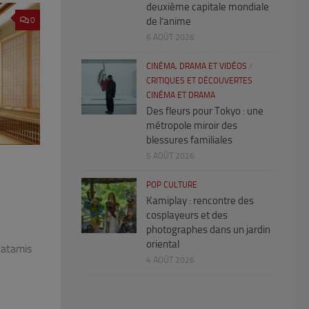
deuxième capitale mondiale
de l’anime
0
6 AOÛT 2026
CINÉMA, DRAMA ET VIDÉOS
/
CRITIQUES ET DÉCOUVERTES
CINÉMA ET DRAMA
Des fleurs pour Tokyo : une
métropole miroir des
blessures familiales
5 AOÛT 2026
POP CULTURE
Kamiplay : rencontre des
cosplayeurs et des
photographes dans un jardin
oriental
tatamis
4 AOÛT 2026