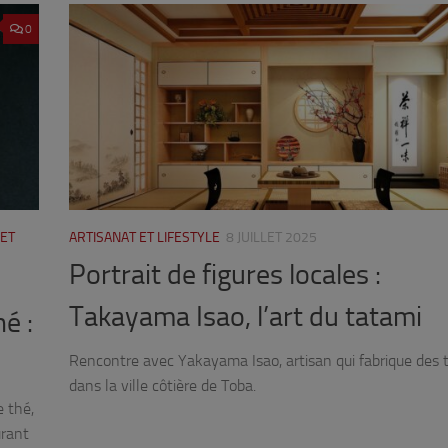
0
 ET
ARTISANAT ET LIFESTYLE
8 JUILLET 2025
Portrait de figures locales :
Takayama Isao, l’art du tatami
é :
Rencontre avec Yakayama Isao, artisan qui fabrique des 
dans la ville côtière de Toba.
e thé,
urant