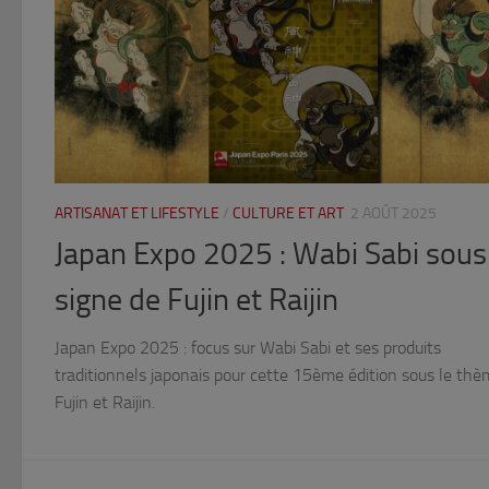
ARTISANAT ET LIFESTYLE
/
CULTURE ET ART
2 AOÛT 2025
Japan Expo 2025 : Wabi Sabi sous 
signe de Fujin et Raijin
Japan Expo 2025 : focus sur Wabi Sabi et ses produits
traditionnels japonais pour cette 15ème édition sous le th
Fujin et Raijin.