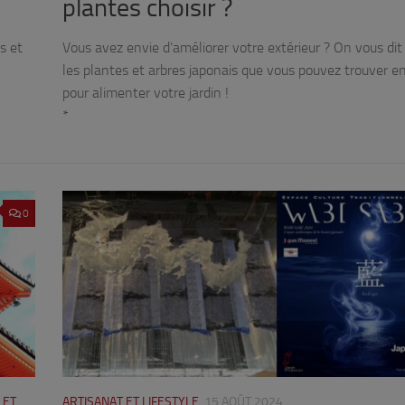
plantes choisir ?
s et
Vous avez envie d’améliorer votre extérieur ? On vous dit
les plantes et arbres japonais que vous pouvez trouver e
pour alimenter votre jardin !
*
0
 ET
ARTISANAT ET LIFESTYLE
15 AOÛT 2024