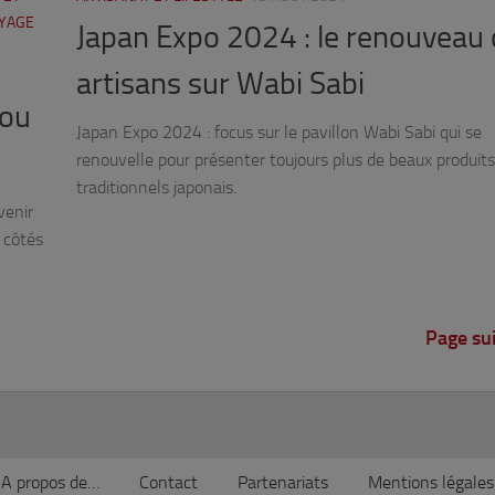
YAGE
Japan Expo 2024 : le renouveau
artisans sur Wabi Sabi
 ou
Japan Expo 2024 : focus sur le pavillon Wabi Sabi qui se
renouvelle pour présenter toujours plus de beaux produits
traditionnels japonais.
venir
s côtés
Page su
A propos de…
Contact
Partenariats
Mentions légales