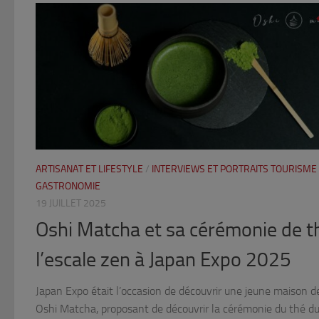
ARTISANAT ET LIFESTYLE
/
INTERVIEWS ET PORTRAITS TOURISME
GASTRONOMIE
19 JUILLET 2025
Oshi Matcha et sa cérémonie de th
l’escale zen à Japan Expo 2025
Japan Expo était l’occasion de découvrir une jeune maison d
Oshi Matcha, proposant de découvrir la cérémonie du thé d