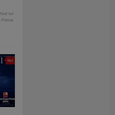
 tout sur
n France
0