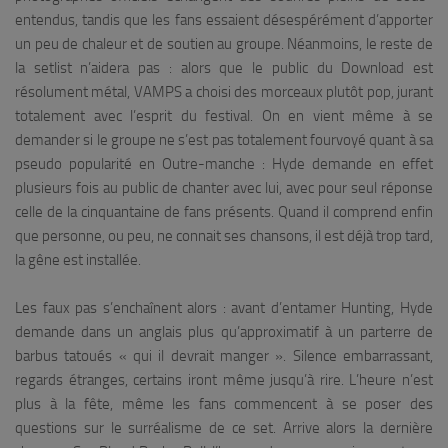
entendus, tandis que les fans essaient désespérément d’apporter
un peu de chaleur et de soutien au groupe. Néanmoins, le reste de
la setlist n’aidera pas : alors que le public du Download est
résolument métal, VAMPS a choisi des morceaux plutôt pop, jurant
totalement avec l’esprit du festival. On en vient même à se
demander si le groupe ne s’est pas totalement fourvoyé quant à sa
pseudo popularité en Outre-manche : Hyde demande en effet
plusieurs fois au public de chanter avec lui, avec pour seul réponse
celle de la cinquantaine de fans présents. Quand il comprend enfin
que personne, ou peu, ne connait ses chansons, il est déjà trop tard,
la gêne est installée.
Les faux pas s’enchaînent alors : avant d’entamer
Hunting
, Hyde
demande dans un anglais plus qu’approximatif à un parterre de
barbus tatoués « qui il devrait manger ». Silence embarrassant,
regards étranges, certains iront même jusqu’à rire. L’heure n’est
plus à la fête, même les fans commencent à se poser des
questions sur le surréalisme de ce set. Arrive alors la dernière