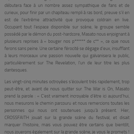
débutera face à un nombre assez sympathique de fans et de
curieux, pour finir par un chapiteau rempli à ras bord, preuve s’il en
est de l’extrême attractivité que provoque coldrain en live.
Occupant tout l’espace disponible sur scène, le groupe semble
possédé par le démon du post-hardcore, Masato nous enjoignant à
plusieurs reprises à « bouger nos p****** de c** », ce que nous
ferons sans peine. Une certaine férocité se dégage d’eux, insufflant
à leurs morceaux une passion nouvelle qui galvanisera le public,
particulièrement sur
The Revelation
, l’un de leur titre les plus
dantesques.
Les vingt-cinq minutes octroyées s’écoulent très rapidement, trop
peut-être, et avant de nous quitter sur
The War is On
, Masato
prend la parole : «
C’est vraiment incroyable d’être ici aujourd’hui,
nous mesurons le chemin parcouru et nous remercions toutes les
personnes qui nous ont soutenues jusqu’à présent. Hier,
CROSSFAITH jouait sur la grande scène du festival, et disait
marquer l’histoire, mais vous pouvez être certains que bientôt,
nous jouerons également sur la grande scène, je vous le promets !