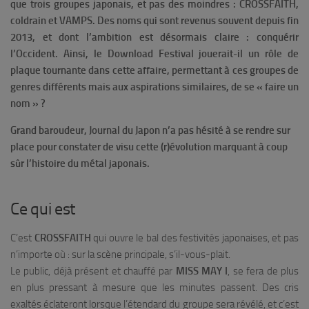
que trois groupes japonais, et pas des moindres :
CROSSFAITH
,
coldrain
et
VAMPS
. Des noms qui sont revenus souvent depuis fin
2013, et dont l’ambition est désormais claire : conquérir
l’Occident. Ainsi, le Download Festival jouerait-il un rôle de
plaque tournante dans cette affaire, permettant à ces groupes de
genres différents mais aux aspirations similaires, de se « faire un
nom » ?
Grand baroudeur, Journal du Japon n’a pas hésité à se rendre sur
place pour constater de visu cette (r)évolution marquant à coup
sûr l’histoire du métal japonais.
Ce qui est
C’est
CROSSFAITH
qui ouvre le bal des festivités japonaises, et pas
n’importe où : sur la scène principale, s’il-vous-plait.
Le public, déjà présent et chauffé par
MISS MAY I
, se fera de plus
en plus pressant à mesure que les minutes passent. Des cris
exaltés éclateront lorsque l’étendard du groupe sera révélé, et c’est