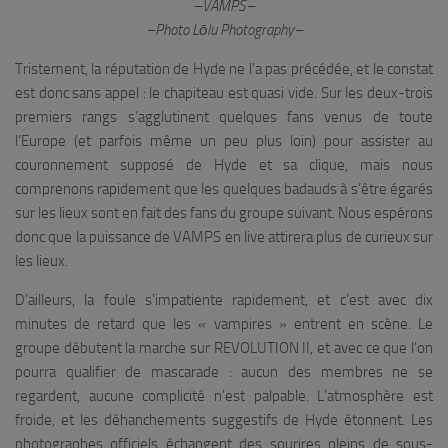
–VAMPS–
–Photo Lōlu Photography–
Tristement, la réputation de Hyde ne l’a pas précédée, et le constat
est donc sans appel : le chapiteau est quasi vide. Sur les deux-trois
premiers rangs s’agglutinent quelques fans venus de toute
l’Europe (et parfois même un peu plus loin) pour assister au
couronnement supposé de Hyde et sa clique, mais nous
comprenons rapidement que les quelques badauds à s’être égarés
sur les lieux sont en fait des fans du groupe suivant. Nous espérons
donc que la puissance de VAMPS en live attirera plus de curieux sur
les lieux.
D’ailleurs, la foule s’impatiente rapidement, et c’est avec dix
minutes de retard que les « vampires » entrent en scène. Le
groupe débutent la marche sur
REVOLUTION II
, et avec ce que l’on
pourra qualifier de mascarade : aucun des membres ne se
regardent, aucune complicité n’est palpable. L’atmosphère est
froide, et les déhanchements suggestifs de Hyde étonnent. Les
photographes officiels échangent des sourires pleins de sous-