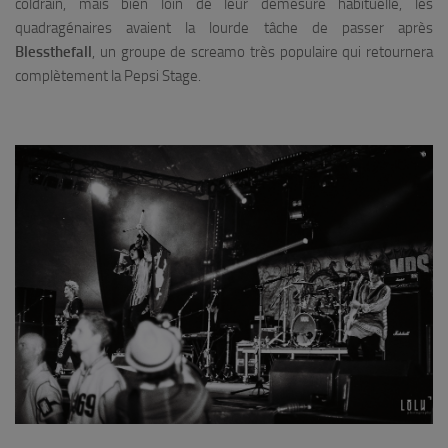
coldrain, mais bien loin de leur démesure habituelle, les
quadragénaires avaient la lourde tâche de passer après
Blessthefall
, un groupe de screamo très populaire qui retournera
complètement la Pepsi Stage.