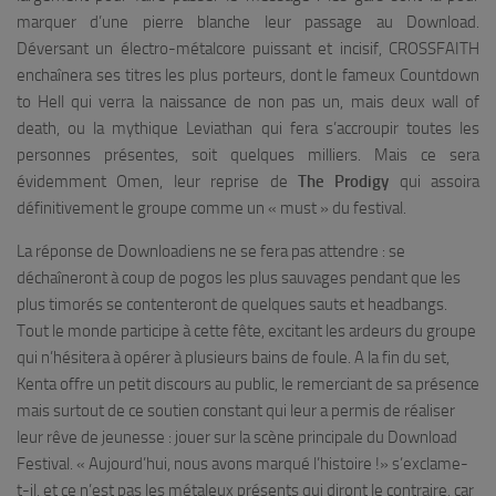
marquer d’une pierre blanche leur passage au Download.
Déversant un électro-métalcore puissant et incisif, CROSSFAITH
enchaînera ses titres les plus porteurs, dont le fameux
Countdown
to Hell
qui verra la naissance de non pas un, mais deux wall of
death, ou la mythique
Leviathan
qui fera s’accroupir toutes les
personnes présentes, soit quelques milliers. Mais ce sera
évidemment
Omen
, leur reprise de
The Prodigy
qui assoira
définitivement le groupe comme un « must » du festival.
La réponse de Downloadiens ne se fera pas attendre : se
déchaîneront à coup de pogos les plus sauvages pendant que les
plus timorés se contenteront de quelques sauts et headbangs.
Tout le monde participe à cette fête, excitant les ardeurs du groupe
qui n’hésitera à opérer à plusieurs bains de foule. A la fin du set,
Kenta offre un petit discours au public, le remerciant de sa présence
mais surtout de ce soutien constant qui leur a permis de réaliser
leur rêve de jeunesse : jouer sur la scène principale du Download
Festival. «
Aujourd’hui, nous avons marqué l’histoire !
» s’exclame-
t-il, et ce n’est pas les métaleux présents qui diront le contraire, car