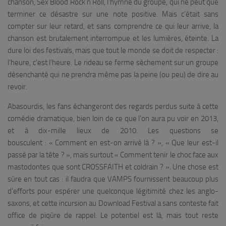
chanson,
Sex Blood Rock n Roll
, l’hymne du groupe, qui ne peut que
terminer ce désastre sur une note positive. Mais c’était sans
compter sur leur retard, et sans comprendre ce qui leur arrive, la
chanson est brutalement interrompue et les lumières, éteinte. La
dure loi des festivals, mais que tout le monde se doit de respecter :
l’heure, c’est l’heure. Le rideau se ferme sèchement sur un groupe
désenchanté qui ne prendra même pas la peine (ou peu) de dire au
revoir.
Abasourdis, les fans échangeront des regards perdus suite à cette
comédie dramatique, bien loin de ce que l’on aura pu voir en 2013,
et à dix-mille lieux de 2010. Les questions se
bousculent : « Comment en est-on arrivé là ? », « Que leur est-il
passé par la tête ? », mais surtout « Comment tenir le choc face aux
mastodontes que sont CROSSFAITH et coldrain ? ». Une chose est
sûre en tout cas : il faudra que VAMPS fournissent beaucoup plus
d’efforts pour espérer une quelconque légitimité chez les anglo-
saxons, et cette incursion au Download Festival a sans conteste fait
office de piqûre de rappel. Le potentiel est là, mais tout reste