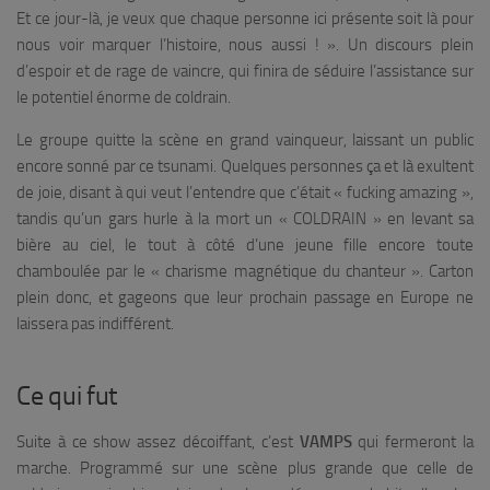
Et ce jour-là, je veux que chaque personne ici présente soit là pour
nous voir marquer l’histoire, nous aussi !
». Un discours plein
d’espoir et de rage de vaincre, qui finira de séduire l’assistance sur
le potentiel énorme de coldrain.
Le groupe quitte la scène en grand vainqueur, laissant un public
encore sonné par ce tsunami. Quelques personnes ça et là exultent
de joie, disant à qui veut l’entendre que c’était «
fucking amazing
»,
tandis qu’un gars hurle à la mort un «
COLDRAIN
» en levant sa
bière au ciel, le tout à côté d’une jeune fille encore toute
chamboulée par le « charisme magnétique du chanteur ». Carton
plein donc, et gageons que leur prochain passage en Europe ne
laissera pas indifférent.
Ce qui fut
Suite à ce show assez décoiffant, c’est
VAMPS
qui fermeront la
marche. Programmé sur une scène plus grande que celle de