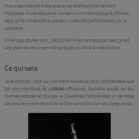
tous s’accorderont à dire que ce set était tout bonnement
incroyable, d’une folie pure. Certains iront même jusqu’à affirmer,
déjà, qu’ils ont assisté à une des meilleures performances de ce
weekend.
A n’en pas douter donc, CROSSFAITH se sont assurés avec ce set
une place de choix parmi les groupes qui font le métal actuel.
Ce qui sera
Le lendemain, c’est sur une scène beaucoup plus confidentielle que
les cinq membres de
coldrain
officieront. Dernière escale de leur
tournée estivale en Europe, le Download Festival était un véritable
sésame leur permettant de se faire connaître d’un plus large public.