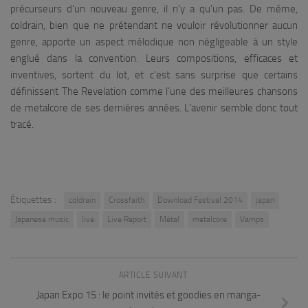
précurseurs d’un nouveau genre, il n’y a qu’un pas. De même,
coldrain, bien que ne prétendant ne vouloir révolutionner aucun
genre, apporte un aspect mélodique non négligeable à un style
englué dans la convention. Leurs compositions, efficaces et
inventives, sortent du lot, et c’est sans surprise que certains
définissent
The Revelation
comme l’une des meilleures chansons
de metalcore de ses dernières années. L’avenir semble donc tout
tracé.
Étiquettes :
coldrain
Crossfaith
Download Festival 2014
japan
Japanese music
live
Live Report
Métal
metalcore
Vamps
ARTICLE SUIVANT
Japan Expo 15 : le point invités et goodies en manga-