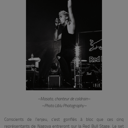
–Masato, chanteur de coldrain–
–Photo Lōlu Photography–
Conscients de l’enjeu, c’est gonflés à bloc que ces cinq
représentants de Nagoya entreront sur la Red Bull Stage. Le set