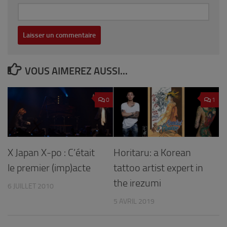
VOUS AIMEREZ AUSSI...
0
1
Horitaru: a Korean
X Japan X-po : C’était
tattoo artist expert in
le premier (imp)acte
the irezumi
6 JUILLET 2010
5 AVRIL 2019