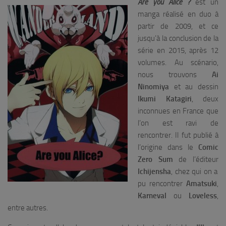
Are you Alice ?
est un
manga réalisé en duo à
partir de 2009, et ce
jusqu’à la conclusion de la
série en 2015, après 12
volumes. Au scénario,
nous trouvons
Ai
Ninomiya
et au dessin
Ikumi Katagiri
, deux
inconnues en France que
l’on est ravi de
rencontrer. Il fut publié à
l’origine dans le
Comic
Zero Sum
de l’éditeur
Ichijensha
, chez qui on a
pu rencontrer
Amatsuki
,
Karneval
ou
Loveless
,
entre autres.