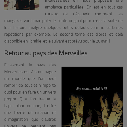
intéressantes en nous proposant une
ambiance particulière. On est en tout cas
curieux de découvrir comment les
mangakas vont manipuler le conte original pour créer la suite de
leur histoire, malgré quelques petits défauts comme certaines
répétitions par exemple. Le second tome est d’ores et déjà
disponible en librairie, et le suivant est prévu pour le 20 avril !
Retour au pays des Merveilles
Finalement le pays des
Merveilles est à son image :
un monde que l’on peut
remplir de tout et n’importe
quoi pour en faire un univers
propre. Que l’on traque le
Lapin blanc ou non, il offre
une liberté de création et
d’imagination que d’autres
univers ne peuvent pas