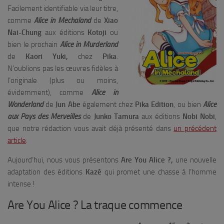
Facilement identifiable via leur titre,
comme
Alice in Mechaland
de
Xiao
Nai-Chung
aux éditions
Kotoji
ou
bien le prochain
Alice in Murderland
de
Kaori Yuki,
chez
Pika
.
N’oublions pas les œuvres fidèles à
l’originale (plus ou moins,
évidemment), comme
Alice in
Wonderland
de
Jun Abe
également chez
Pika Edition
, ou bien
Alice
aux Pays des Merveilles
de
Junko Tamura
aux éditions
Nobi Nobi
,
que notre rédaction vous avait déjà présenté dans
un précédent
article
.
Aujourd’hui, nous vous présentons
Are You Alice ?,
une nouvelle
adaptation des éditions
Kazé
qui promet une chasse à l’homme
intense !
Are You Alice ? La traque commence