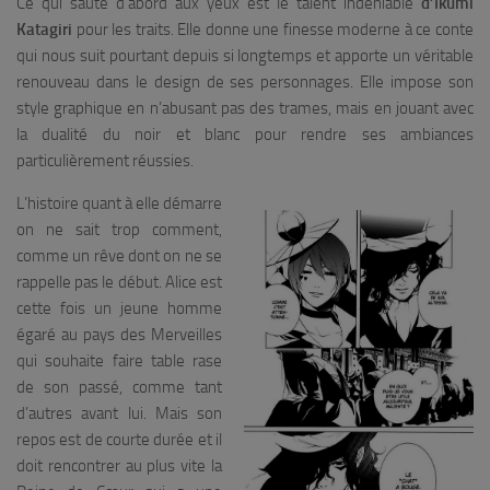
Ce qui saute d’abord aux yeux est le talent indéniable
d’Ikumi
Katagiri
pour les traits. Elle donne une finesse moderne à ce conte
qui nous suit pourtant depuis si longtemps et apporte un véritable
renouveau dans le design de ses personnages. Elle impose son
style graphique en n’abusant pas des trames, mais en jouant avec
la dualité du noir et blanc pour rendre ses ambiances
particulièrement réussies.
L’histoire quant à elle démarre
on ne sait trop comment,
comme un rêve dont on ne se
rappelle pas le début. Alice est
cette fois un jeune homme
égaré au pays des Merveilles
qui souhaite faire table rase
de son passé, comme tant
d’autres avant lui. Mais son
repos est de courte durée et il
doit rencontrer au plus vite la