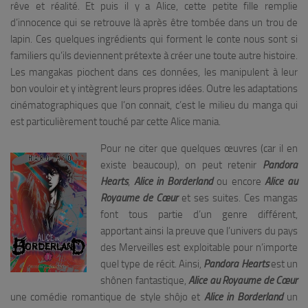
rêve et réalité. Et puis il y a Alice, cette petite fille remplie
d’innocence qui se retrouve là après être tombée dans un trou de
lapin. Ces quelques ingrédients qui forment le conte nous sont si
familiers qu’ils deviennent prétexte à créer une toute autre histoire.
Les mangakas piochent dans ces données, les manipulent à leur
bon vouloir et y intègrent leurs propres idées. Outre les adaptations
cinématographiques que l’on connait, c’est le milieu du manga qui
est particulièrement touché par cette Alice mania.
Pour ne citer que quelques œuvres (car il en
existe beaucoup), on peut retenir
Pandora
Hearts
,
Alice in Borderland
ou encore
Alice au
Royaume de Cœur
et ses suites. Ces mangas
font tous partie d’un genre différent,
apportant ainsi la preuve que l’univers du pays
des Merveilles est exploitable pour n’importe
quel type de récit. Ainsi,
Pandora Hearts
est un
shônen fantastique,
Alice au Royaume de Cœur
une comédie romantique de style shôjo et
Alice in Borderland
un