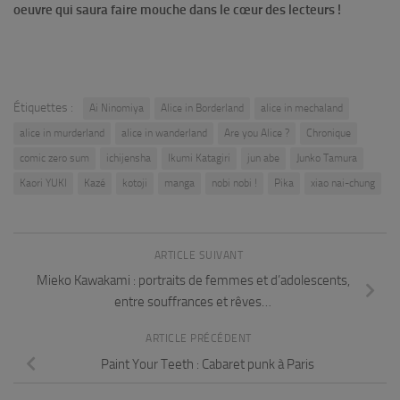
oeuvre qui saura faire mouche dans le cœur des lecteurs !
Étiquettes :
Ai Ninomiya
Alice in Borderland
alice in mechaland
alice in murderland
alice in wanderland
Are you Alice ?
Chronique
comic zero sum
ichijensha
Ikumi Katagiri
jun abe
Junko Tamura
Kaori YUKI
Kazé
kotoji
manga
nobi nobi !
Pika
xiao nai-chung
ARTICLE SUIVANT
Mieko Kawakami : portraits de femmes et d’adolescents,
entre souffrances et rêves…
ARTICLE PRÉCÉDENT
Paint Your Teeth : Cabaret punk à Paris