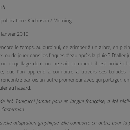
irô
épublication : Kôdansha / Morning
1 Janvier 2015
core le temps, aujourd’hui, de grimper à un arbre, en pleine
, ou de jouer dans les flaques d’eau après la pluie ? D’aller j
 un coquillage dont on ne sait comment il est arrivé ch
, que l’on apprend à connaitre à travers ses balades, 
, rencontre parfois un autre promeneur avec qui partager, en 
ler au hasard.
e Jirô Taniguchi jamais paru en langue française, a été réali
z Casterman.
nouvelle adaptation graphique. Elle comporte en outre, pour la