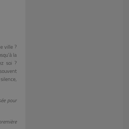
 ville ?
usqu’à la
ez soi ?
souvent
silence,
sée pour
 première