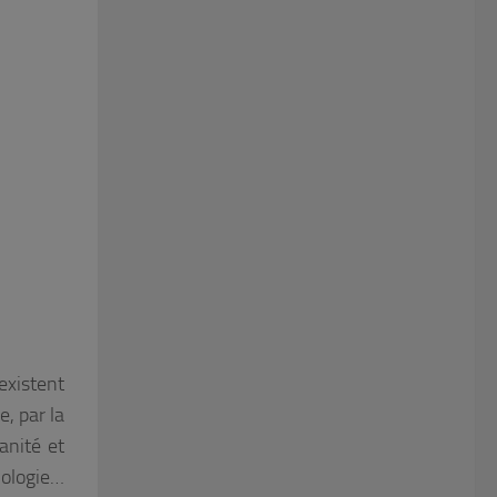
existent
e, par la
anité et
iologie…