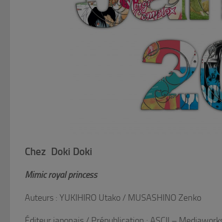
Chez Doki Doki
Mimic royal princess
Auteurs : YUKIHIRO Utako / MUSASHINO Zenko
Éditeur japonais / Prépublication : ASCII – Mediawork