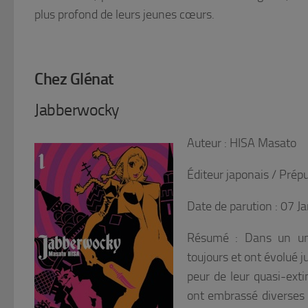
plus profond de leurs jeunes cœurs.
Chez Glénat
Jabberwocky
Auteur : HISA Masato
Éditeur japonais / Pré
Date de parution : 07 J
Résumé : Dans un univ
toujours et ont évolué j
peur de leur quasi-ext
ont embrassé diverses 