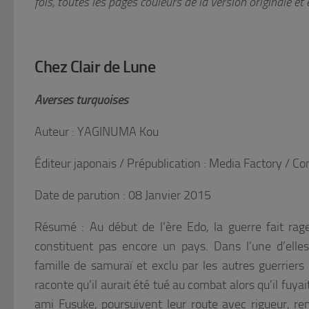
fois,
toutes les pages couleurs de la version originale et 
Chez Clair de Lune
Averses turquoises
Auteur : YAGINUMA Kou
Éditeur japonais / Prépublication : Media Factory / Co
Date de parution : 08 Janvier 2015
Résumé : Au début de l’ère Edo, la guerre fait rag
constituent pas encore un pays. Dans l’une d’elle
famille de samuraï et exclu par les autres guerrier
raconte qu’il aurait été tué au combat alors qu’il fuyai
ami Fusuke, poursuivent leur route avec rigueur, r