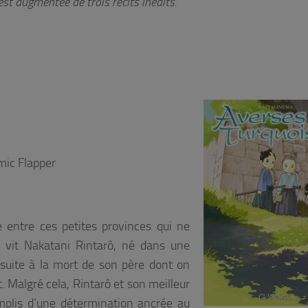
est augmentée de trois récits inédits.
mic Flapper
e entre ces petites provinces qui ne
s vit Nakatani Rintarô, né dans une
s suite à la mort de son père dont on
t. Malgré cela, Rintarô et son meilleur
emplis d’une détermination ancrée au