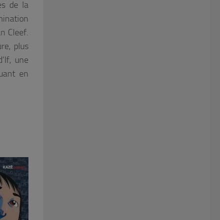
es de la
mination
n Cleef.
re, plus
’If, une
quant en