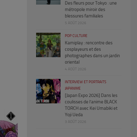
Des fleurs pour Tokyo : une
métropole miroir des
blessures familiales
5 AOÛT 2026
POP CULTURE
Kamiplay : rencontre des
cosplayeurs et des
photographes dans un jardin
oriental
4 AOÛT 2026
INTERVIEW ET PORTRAITS
JAPANIME
[Japan Expo 2026] Dans les
coulisses de l’anime BLACK
TORCH avec Kei Umabiki et
Yoji Ueda
3 AOÛT 2026