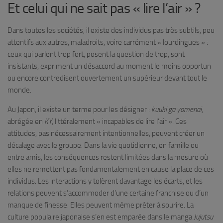
Et celui qui ne sait pas « lire l’air » ?
Dans toutes les sociétés, il existe des individus pas très subtils, peu
attentifs aux autres, maladroits, voire carrément « lourdingues » :
ceux qui parlent trop fort, posent la question de trop, sont
insistants, expriment un désaccord au moment le moins opportun
ou encore contredisent ouvertement un supérieur devant tout le
monde.
Au Japon, il existe un terme pour les désigner :
kuuki ga yomenai
,
abrégée en
KY
, littéralement « incapables de lire l’air ». Ces
attitudes, pas nécessairement intentionnelles, peuvent créer un
décalage avec le groupe. Dans la vie quotidienne, en famille ou
entre amis, les conséquences restent limitées dans la mesure où
elles ne remettent pas fondamentalement en cause la place de ces
individus. Les interactions y tolèrent davantage les écarts, et les
relations peuvent s’accommoder d’une certaine franchise ou d’un
manque de finesse. Elles peuvent même prêter à sourire. La
culture populaire japonaise s’en est emparée dans le manga
Jujutsu