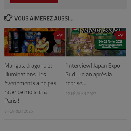
VOUS AIMEREZ AUSSI...
0
0
Mangas, dragons et
[Interview] Japan Expo
illuminations : les
Sud : un an après la
évènements à ne pas
reprise…
rater ce mois-ci à
22 FÉVRIER 2023
Paris !
9 FÉVRIER 2026