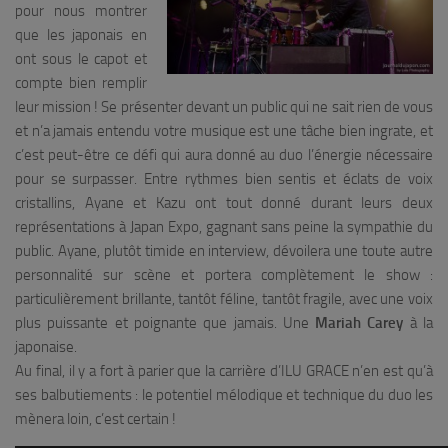
pour nous montrer
que les japonais en
ont sous le capot et
compte bien remplir
leur mission ! Se présenter devant un public qui ne sait rien de vous
et n’a jamais entendu votre musique est une tâche bien ingrate, et
c’est peut-être ce défi qui aura donné au duo l’énergie nécessaire
pour se surpasser. Entre rythmes bien sentis et éclats de voix
cristallins, Ayane et Kazu ont tout donné durant leurs deux
représentations à Japan Expo, gagnant sans peine la sympathie du
public. Ayane, plutôt timide en interview, dévoilera une toute autre
personnalité sur scène et portera complètement le show :
particulièrement brillante, tantôt féline, tantôt fragile, avec une voix
plus puissante et poignante que jamais. Une
Mariah Carey
à la
japonaise.
Au final, il y a fort à parier que la carrière d’ILU GRACE n’en est qu’à
ses balbutiements : le potentiel mélodique et technique du duo les
mènera loin, c’est certain !