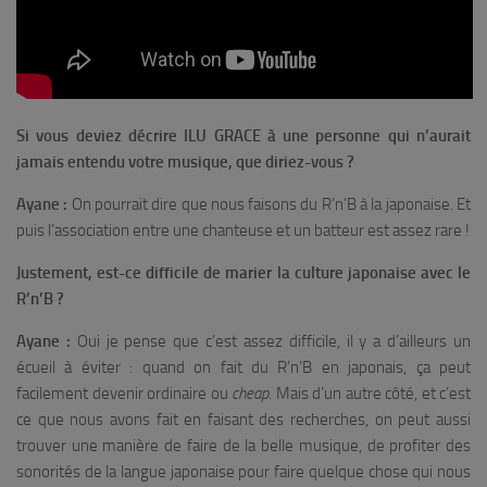
Si vous deviez décrire ILU GRACE à une personne qui n’aurait
jamais entendu votre musique, que diriez-vous ?
Ayane :
On pourrait dire que nous faisons du R’n’B à la japonaise. Et
puis l’association entre une chanteuse et un batteur est assez rare !
Justement, est-ce difficile de marier la culture japonaise avec le
R’n’B ?
Ayane :
Oui je pense que c’est assez difficile, il y a d’ailleurs un
écueil à éviter : quand on fait du R’n’B en japonais, ça peut
facilement devenir ordinaire ou
cheap
. Mais d’un autre côté, et c’est
ce que nous avons fait en faisant des recherches, on peut aussi
trouver une manière de faire de la belle musique, de profiter des
sonorités de la langue japonaise pour faire quelque chose qui nous