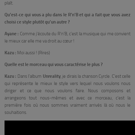
plaît.
Qu’est-ce qui vous a plu dans le R’n’B et qui a fait que vous avez
choisi ce style plutôt qu’un autre ?
Ayane :
Comme j’écoute du R’n’B, c’est la musique qui me convient
le mieux car elle me va droit au cœur !
Kazu :
Moi aussi ! (Rires)
Quelle est le morceau qui vous caractérise le plus ?
Kazu :
Dans l’album
Unreality
, je dirais la chanson
Cyrcle
. C’est celle
qui représente le mieux le style vers lequel nous voulons nous
diriger et ce que nous voulons faire. Nous composons et
arrangeons tout nous-mêmes et avec ce morceau, c’est la
première fois où nous sommes vraiment arrivés là où nous le
souhaitions.