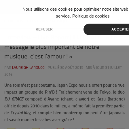
Skip to content
Nous utilisons des cookies pour optimiser notre site web 
service.
Politique de cookies
CONCERTS ET FESTIVALS
/
MUSIQUE
4
REFUSER
ACCEPTE
[Interview + Live Report] ILU GRACE : « Le
message le plus important de notre
musique, c’est l’amour ! »
PAR
LAURE GHILARDUCCI
· PUBLIÉ
30 AOÛT 2015
· MIS À JOUR
31 JUILLET
2016
Une fois n’est pas coutume, Japan Expo nous a offert pour ce 16e
impact un groupe de R’n’B ! Fraîchement venu de Tokyo, le duo
ILU GRACE
composé d’Ayane (chant, clavier) et Kazu (batterie)
officie depuis 2010 dans le milieu, a même fait la première partie
de
Crystal Kay
, et compte bien montrer qu’on peut être japonais
et savoir manier les vibes avec grâce !