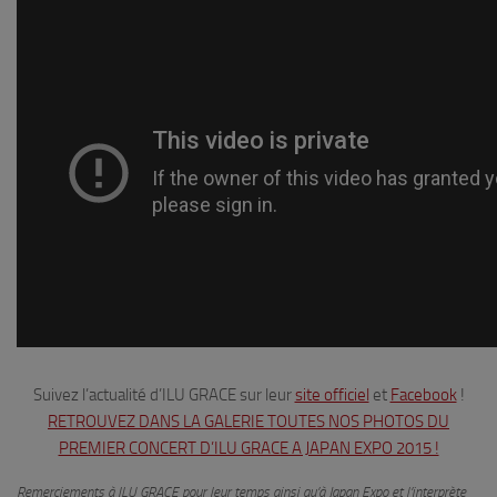
Suivez l’actualité d’ILU GRACE sur leur
site officiel
et
Facebook
!
RETROUVEZ DANS LA GALERIE TOUTES NOS PHOTOS DU
PREMIER CONCERT D’ILU GRACE A JAPAN EXPO 2015 !
Remerciements à ILU GRACE pour leur temps ainsi qu’à Japan Expo et l’interprète