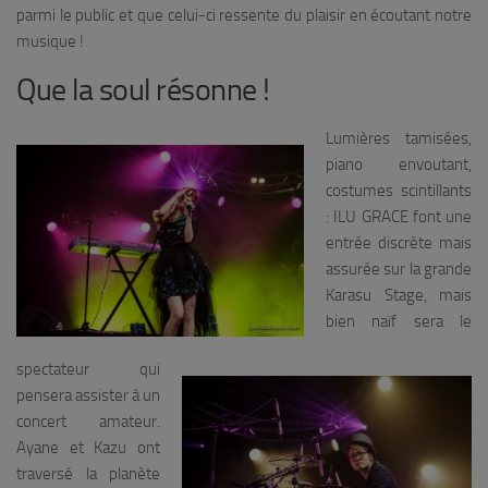
parmi le public et que celui-ci ressente du plaisir en écoutant notre
musique !
Que la soul résonne !
Lumières tamisées,
piano envoutant,
costumes scintillants
: ILU GRACE font une
entrée discrète mais
assurée sur la grande
Karasu Stage, mais
bien naïf sera le
spectateur qui
pensera assister à un
concert amateur.
Ayane et Kazu ont
traversé la planète