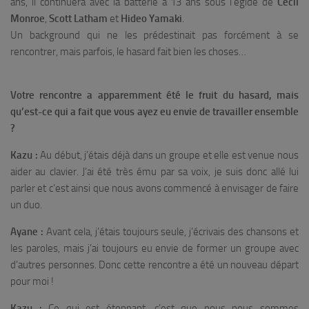
ans, il continuera avec la batterie à 13 ans sous l’égide de
Cecil
Monroe
,
Scott Latham
et
Hideo Yamaki
.
Un background qui ne les prédestinait pas forcément à se
rencontrer, mais parfois, le hasard fait bien les choses…
Votre rencontre a apparemment été le fruit du hasard, mais
qu’est-ce qui a fait que vous ayez eu envie de travailler ensemble
?
Kazu :
Au début, j’étais déjà dans un groupe et elle est venue nous
aider au clavier. J’ai été très ému par sa voix, je suis donc allé lui
parler et c’est ainsi que nous avons commencé à envisager de faire
un duo.
Ayane :
Avant cela, j’étais toujours seule, j’écrivais des chansons et
les paroles, mais j’ai toujours eu envie de former un groupe avec
d’autres personnes. Donc cette rencontre a été un nouveau départ
pour moi !
Kazu :
Ce qui est étonnant, c’est que nous nous sommes