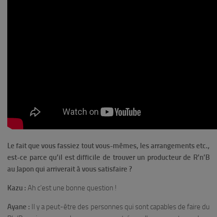
Le fait que vous fassiez tout vous-mêmes, les arrangements etc.,
est-ce parce qu’il est difficile de trouver un producteur de R’n’B
au Japon qui arriverait à vous satisfaire ?
Kazu :
Ah c’est une bonne question !
Ayane :
Il y a peut-être des personnes qui sont capables de faire du