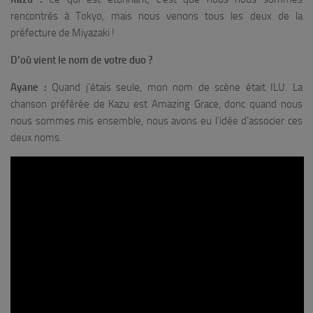
rencontrés à Tokyo, mais nous venons tous les deux de la
préfecture de Miyazaki !
D’où vient le nom de votre duo ?
Ayane :
Quand j’étais seule, mon nom de scène était ILU. La
chanson préférée de Kazu est
Amazing Grace
, donc quand nous
nous sommes mis ensemble, nous avons eu l’idée d’associer ces
deux noms.