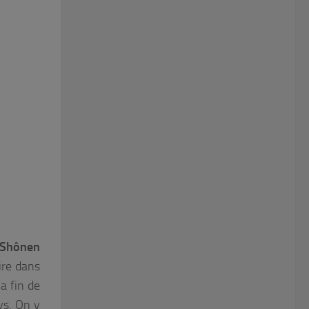
 Shônen
oire dans
a fin de
ys. On y