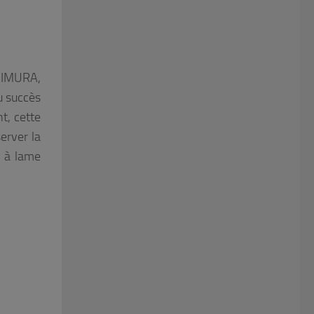
HIMURA,
u succès
t, cette
erver la
e à lame