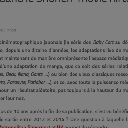
VRIL 2025
 cinématographique japonais (la série des
Baby Cart
au dé
e, depuis une dizaine d’années, les adaptations live de 
ent maintenant de manière omniprésente l’espace médiati
 d’une adaptation de manga, que ce soit des séries rela
s, Beck, Nana, Gantz
…) ou bien des vieux classiques resso
to, Parasyte, Patlabor
…), et ce, avec toute la puissance mé
our un résultat aléatoire, pas toujours à la hauteur du m
er leur nez.
lus de 10 ans après la fin de sa publication, s’est vu bénéfi
ie sortie entre 2012 et 2014 ? Une question à laquelle l
etropolitan filmexport
et
HK
permet de répondre.