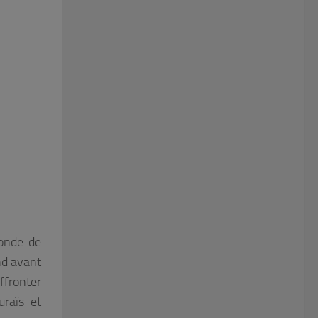
monde de
nd avant
affronter
raïs et