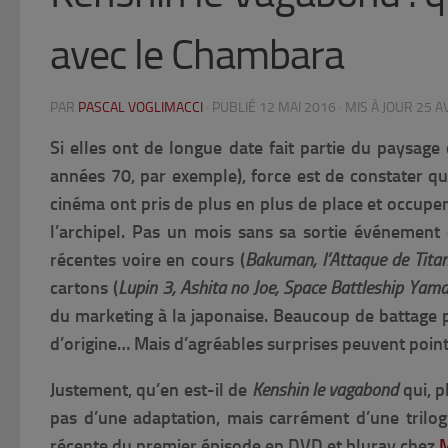
avec le Chambara
PAR
PASCAL VOGLIMACCI
· PUBLIÉ
12 MAI 2016
· MIS À JOUR
25 A
Si elles ont de longue date fait partie du paysage
années 70, par exemple), force est de constater qu
cinéma ont pris de plus en plus de place et occup
l’archipel. Pas un mois sans sa sortie événement
récentes voire en cours (
Bakuman, l’Attaque de Titan
cartons (
Lupin 3, Ashita no Joe, Space Battleship Yama
du marketing à la japonaise. Beaucoup de battage p
d’origine… Mais d’agréables surprises peuvent point
Justement, qu’en est-il de
Kenshin le vagabond
qui, p
pas d’une adaptation, mais carrément d’une trilog
récente du premier épisode en DVD et bluray chez
M