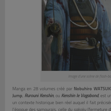
Image d’une scène de flash-bac
Manga en 28 volumes créé par
Nobuhiro WATSUK
Jump
,
Rurouni Kenshin
, ou
Kenshin le Vagabond
, est u
un contexte historique bien réel auquel il fait précis
l’époque des samouraïs, celle du
sakoku
(fermeture du