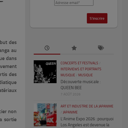
but des
manga au
que dans
CONCERTS ET FESTIVALS
/
tivement
INTERVIEWS ET PORTRAITS
rtis des
MUSIQUE
/
MUSIQUE
diatique
Découverte musicale :
QUEEN BEE
atériaux
7 AOÛT 2026
ART ET INDUSTRIE DE LA JAPANIME
cier non
/
JAPANIME
a sortie
L’Anime Expo 2026 : pourquoi
Los Angeles est devenue la