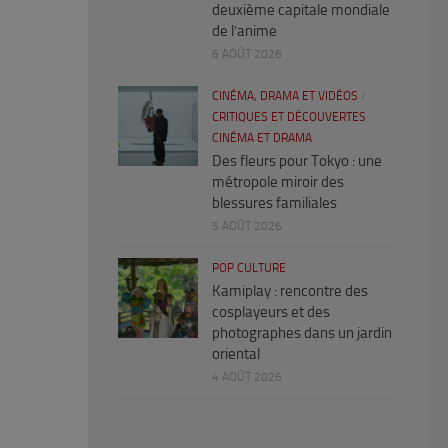
deuxième capitale mondiale
de l’anime
6 AOÛT 2026
CINÉMA, DRAMA ET VIDÉOS
/
CRITIQUES ET DÉCOUVERTES
CINÉMA ET DRAMA
Des fleurs pour Tokyo : une
métropole miroir des
blessures familiales
5 AOÛT 2026
POP CULTURE
Kamiplay : rencontre des
cosplayeurs et des
photographes dans un jardin
oriental
4 AOÛT 2026