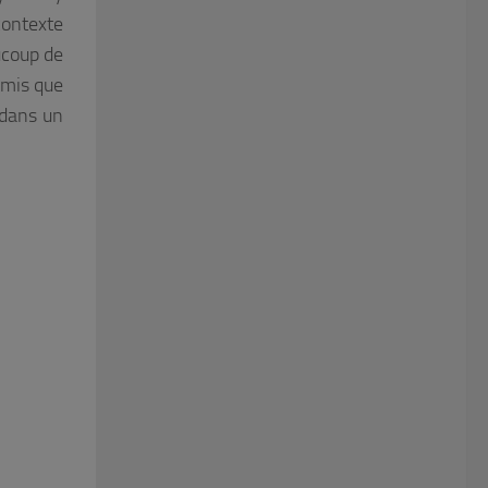
contexte
ucoup de
amis que
 dans un