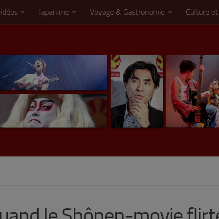
vidéos
Japanime
Voyage & Gastronomie
Culture et
uand le Shônen-movie flirt