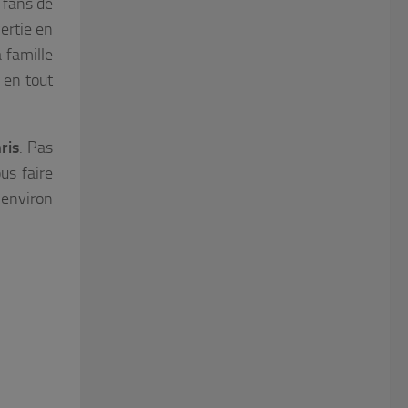
 fans de
ertie en
a famille
 en tout
ris
. Pas
us faire
a environ