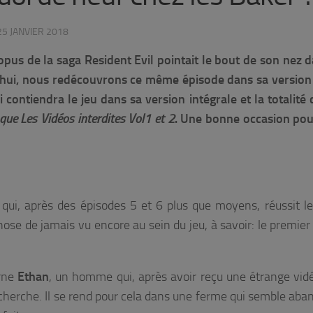
25 JANVIER 2018
 opus de la saga Resident Evil pointait le bout de son nez 
rd’hui, nous redécouvrons ce même épisode dans sa versio
-ci contiendra le jeu dans sa version intégrale et la totalité
que Les Vidéos interdites Vol1 et 2
. Une bonne occasion pou
qui, après des épisodes 5 et 6 plus que moyens, réussit le
hose de jamais vu encore au sein du jeu, à savoir: le premier
arne
Ethan
, un homme qui, après avoir reçu une étrange vid
echerche. Il se rend pour cela dans une ferme qui semble ab