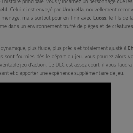
 l’histoire principale. Vous y incarnez un personnage que les
ield
. Celui-ci est envoyé par
Umbrella
, nouvellement reconv
de ménage, mais surtout pour en finir avec
Lucas
, le fils de l
me dans un environnement truffé de pièges et de créatures
dynamique, plus fluide, plus précis et totalement ajusté à
Ch
s sont fournies dès le départ du jeu, vous pourrez alors vo
 véritable jeu d’action. Ce DLC est assez court, il vous faudr
usant et d’apporter une expérience supplémentaire de jeu.