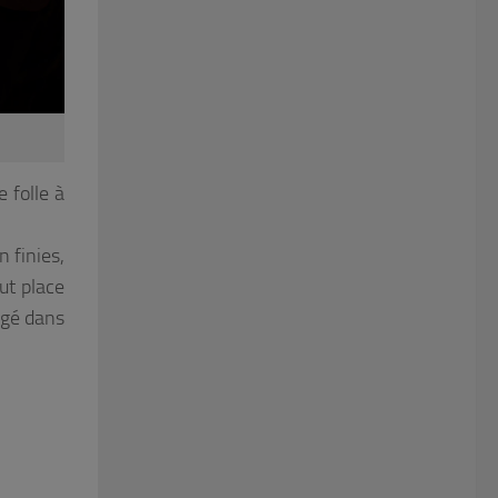
 folle à
 finies,
ut place
ngé dans