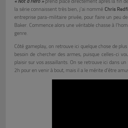
« Not a Hero »
prend place directement après la fin de
la série connaissent très bien, j’ai nommé
Chris Redf
entreprise para-militaire privée, pour faire un peu 
Baker. Commence alors une véritable chasse à l’hom
genre.
Côté gameplay, on retrouve ici quelque chose de plus 
besoin de chercher des armes, puisque celles-ci vou
plaisir sur vos assaillants. On se retrouve ici dans un
2h pour en venir à bout, mais il a le mérite d’être am