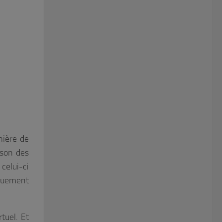
nière de
ison des
celui-ci
iquement
tuel. Et