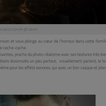
e dans la famille @Capcom
mersion et vous plonge au cœur de l’horreur dans cette famille
e de cache-cache.
isantes, proche du photo-réalisme avec ses textures très bien
étails dissimulés un peu partout; visuellement parlant, le to
e même pour les effets sonores, qui avec un bon casque et plo