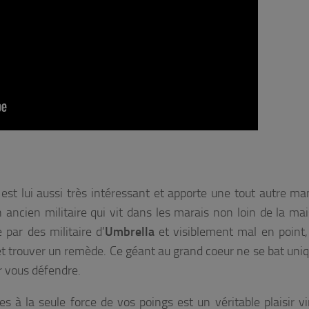
est lui aussi très intéressant et apporte une tout autre ma
un ancien militaire qui vit dans les marais non loin de la ma
 par des militaire d’
Umbrella
et visiblement mal en point, 
 et trouver un remède. Ce géant au grand coeur ne se bat un
r vous défendre.
à la seule force de vos poings est un véritable plaisir vir