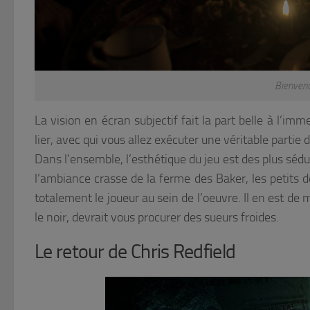
Bienvenu
La vision en écran subjectif fait la part belle à l’im
lier, avec qui vous allez exécuter une véritable parti
Dans l’ensemble, l’esthétique du jeu est des plus sédu
l’ambiance crasse de la ferme des Baker, les petits d
totalement le joueur au sein de l’oeuvre. Il en est d
le noir, devrait vous procurer des sueurs froides.
Le retour de Chris Redfield