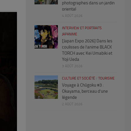
photographes dans un jardin
oriental
4 AOÛT 2026
INTERVIEW ET PORTRAITS
JAPANIME
[Japan Expo 2026] Dans les
coulisses de l’anime BLACK
TORCH avec Kei Umabiki et
Yoji Ueda
3 AOÛT 2026
CULTURE ET SOCIÉTÉ
/
TOURISME
Voyage à Chûgoku #3 :
Okayama, berceau d’une
légende
2 AOÛT 2026