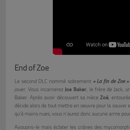
End of Zoe
Le second DLC nommé sobrement
« La fin de Zoe »
jouer. Vous incarnerez
Joe Baker
, le frère de Jack, 
Baker. Après avoir découvert sa nièce
Zoé
, entourée
décide alors de tout mettre en oeuvre pour la sauver
qu’à mains nues; vous n’aurez donc aucune arme pou
Avouons-le mais éclater les crânes des mycomorphes 