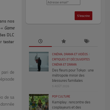
dans nos
n «
Game
 des DLC
r tester
CINÉMA, DRAMA ET VIDÉOS
/
CRITIQUES ET DÉCOUVERTES
CINÉMA ET DRAMA
Des fleurs pour Tokyo : une
 pari de
métropole miroir des
 épisode
blessures familiales
5 AOÛT 2026
éo de sa
POP CULTURE
Kamiplay : rencontre des
andonnée
cosplayeurs et des