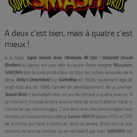
A deux c’est bien, mais à quatre c’est
mieux !
A la base,
Super
Smash
Bros.
(
Nintendo
All
Star !
Dairantô
Smash
Brothers
au Japon) est une idée du jeune
Game-designer
Masahiro
SAKURAI
(par la suite producteur de tous les autres épisodes de la
série,
Kirby’s
Dreamland
sur
GameBoy
en 1993), seulement âgé de
vingt-huit ans en 1998, l’année de développement de ce premier
Smash
Bros
. Il souhaitait créer un jeu de combat à quatre joueurs. A
ce moment, il n’avait encore aucune idée de ce qu’il allait en faire, ni
même de ses personnages. C’est donc avec des personnages tout
simples qu’il présenta son idée à
Satoru IWATA
(ancien PDG et CEO
de la firme) qui l’aida à continuer dans sa lancée. Etant donné que
nombre de jeux de combat ne se vendaient pas bien,
SAKURAI
dut