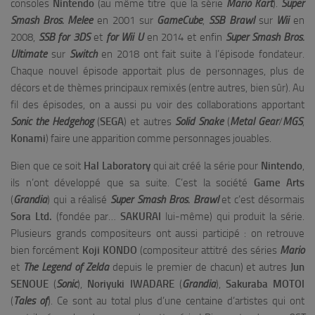
consoles
Nintendo
(au même titre que la série
Mario
Kart
).
Super
Smash Bros. Melee
en 2001 sur
GameCube
,
SSB Brawl
sur
Wii
en
2008,
SSB
for 3DS
et
for Wii U
en 2014 et enfin
Super Smash Bros.
Ultimate
sur
Switch
en 2018 ont fait suite à l’épisode fondateur.
Chaque nouvel épisode apportait plus de personnages, plus de
décors et de thèmes principaux remixés (entre autres, bien sûr). Au
fil des épisodes, on a aussi pu voir des collaborations apportant
Sonic the Hedgehog
(
SEGA
) et autres
Solid
Snake
(
Metal
Gear
/
MGS
,
Konami
) faire une apparition comme personnages jouables.
Bien que ce soit
Hal
Laboratory
qui ait créé la série pour
Nintendo
,
ils n’ont développé que sa suite. C’est la société
Game Arts
(
Grandia
) qui a réalisé
Super Smash Bros. Brawl
et c’est désormais
Sora
Ltd.
(fondée par…
SAKURAI
lui-même) qui produit la série.
Plusieurs grands compositeurs ont aussi participé : on retrouve
bien forcément
Koji KONDO
(compositeur attitré des séries
Mario
et
The Legend of Zelda
depuis le premier de chacun) et autres
Jun
SENOUE
(
Sonic
),
Noriyuki IWADARE
(
Grandia
),
Sakuraba MOTOI
(
Tales of
). Ce sont au total plus d’une centaine d’artistes qui ont