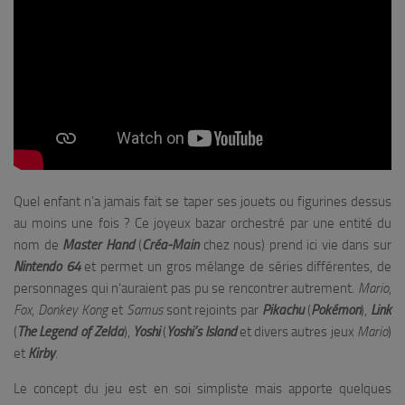
Quel enfant n’a jamais fait se taper ses jouets ou figurines dessus
au moins une fois ? Ce joyeux bazar orchestré par une entité du
nom de
Master Hand
(
Créa-Main
chez nous) prend ici vie dans sur
Nintendo
64
et permet un gros mélange de séries différentes, de
personnages qui n’auraient pas pu se rencontrer autrement.
Mario
,
Fox
,
Donkey Kong
et
Samus
sont rejoints par
Pikachu
(
Pokémon
),
Link
(
The Legend of Zelda
),
Yoshi
(
Yoshi’s Island
et divers autres jeux
Mario
)
et
Kirby
.
Le concept du jeu est en soi simpliste mais apporte quelques