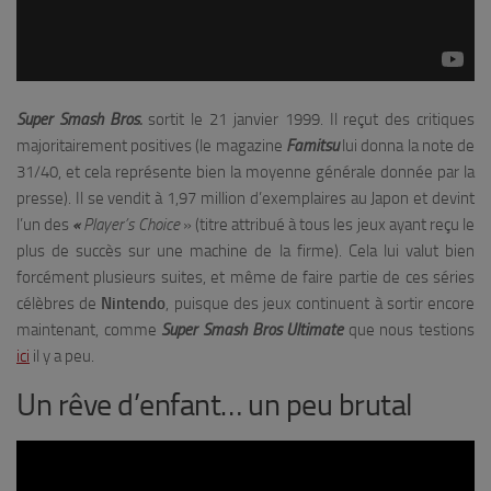
Super Smash Bros.
sortit le 21 janvier 1999. Il reçut des critiques
majoritairement positives (le magazine
Famitsu
lui donna la note de
31/40, et cela représente bien la moyenne générale donnée par la
presse). Il se vendit à 1,97 million d’exemplaires au Japon et devint
l’un des
«
Player’s Choice
» (titre attribué à tous les jeux ayant reçu le
plus de succès sur une machine de la firme). Cela lui valut bien
forcément plusieurs suites, et même de faire partie de ces séries
célèbres de
Nintendo
, puisque des jeux continuent à sortir encore
maintenant, comme
Super Smash Bros Ultimate
que nous testions
ici
il y a peu.
Un rêve d’enfant… un peu brutal