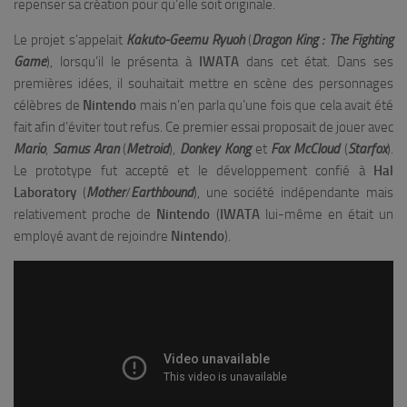
repenser sa création pour qu’elle soit originale.
Le projet s’appelait
Kakuto-Geemu Ryuoh
(
Dragon King : The Fighting
Game
), lorsqu’il le présenta à
IWATA
dans cet état. Dans ses
premières idées, il souhaitait mettre en scène des personnages
célèbres de
Nintendo
mais n’en parla qu’une fois que cela avait été
fait afin d’éviter tout refus. Ce premier essai proposait de jouer avec
Mario
,
Samus Aran
(
Metroid
),
Donkey Kong
et
Fox McCloud
(
Starfox
).
Le prototype fut accepté et le développement confié à
Hal
Laboratory
(
Mother
/
Earthbound
), une société indépendante mais
relativement proche de
Nintendo
(
IWATA
lui-même en était un
employé avant de rejoindre
Nintendo
).