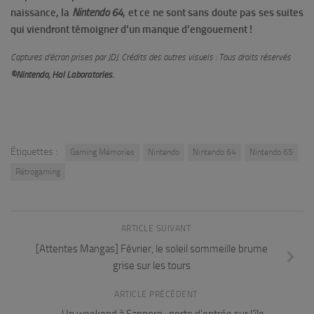
naissance, la
Nintendo 64
, et ce ne sont sans doute pas ses suites
qui viendront témoigner d’un manque d’engouement !
Captures d’écran prises par JDJ. Crédits des autres visuels : Tous droits réservés
©Nintendo, Hal Laboratories.
Étiquettes :
Gaming Mémories
Nintendo
Nintendo 64
Nintendo 65
Rétrogaming
ARTICLE SUIVANT
[Attentes Mangas] Février, le soleil sommeille brume
grise sur les tours
ARTICLE PRÉCÉDENT