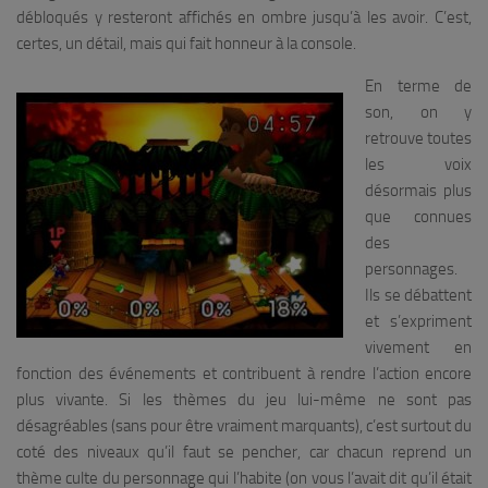
débloqués y resteront affichés en ombre jusqu’à les avoir. C’est,
certes, un détail, mais qui fait honneur à la console.
En terme de
son, on y
retrouve toutes
les voix
désormais plus
que connues
des
personnages.
Ils se débattent
et s’expriment
vivement en
fonction des événements et contribuent à rendre l’action encore
plus vivante. Si les thèmes du jeu lui-même ne sont pas
désagréables (sans pour être vraiment marquants), c’est surtout du
coté des niveaux qu’il faut se pencher, car chacun reprend un
thème culte du personnage qui l’habite (on vous l’avait dit qu’il était