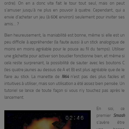
ordre). On en a donc vite fait le tour tout seul, mais on peut
s’amuser jusqu’à ne plus en pouvoir à quatre. Cependant, qui a
envie d’acheter un jeu (à 60€ environ) seulement pour inviter ses
amis… ?
Bien heureusement, la maniabilité est bonne, même si elle est un
peu difficile à appréhender (la faute aussi à un stick analogique de
moins en moins agréable pour le pouce au fil du temps). Utiliser
une gâchette pour activer son bouclier fonctionne bien, et même si
cela reste surprenant, la possibilité de sauter avec les boutons C
(les quatre jaunes au dessus de A et B) est plus agréable que de le
faire au stick. La manette de
N64
n’est pas des plus faciles et
intuitives à utiliser, mais son utilisation a été assez bien pensée. Un
tutoriel se lance de toute façon si vous n’y touchez pas après le
lancement.
En soi, ce
premier
Smash
s’avère être