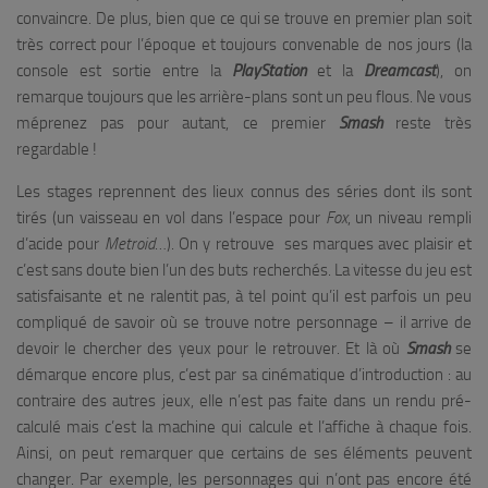
convaincre. De plus, bien que ce qui se trouve en premier plan soit
très correct pour l’époque et toujours convenable de nos jours (la
console est sortie entre la
PlayStation
et la
Dreamcast
), on
remarque toujours que les arrière-plans sont un peu flous. Ne vous
méprenez pas pour autant, ce premier
Smash
reste très
regardable !
Les stages reprennent des lieux connus des séries dont ils sont
tirés (un vaisseau en vol dans l’espace pour
Fox
, un niveau rempli
d’acide pour
Metroid
…). On y retrouve ses marques avec plaisir et
c’est sans doute bien l’un des buts recherchés. La vitesse du jeu est
satisfaisante et ne ralentit pas, à tel point qu’il est parfois un peu
compliqué de savoir où se trouve notre personnage – il arrive de
devoir le chercher des yeux pour le retrouver. Et là où
Smash
se
démarque encore plus, c’est par sa cinématique d’introduction : au
contraire des autres jeux, elle n’est pas faite dans un rendu pré-
calculé mais c’est la machine qui calcule et l’affiche à chaque fois.
Ainsi, on peut remarquer que certains de ses éléments peuvent
changer. Par exemple, les personnages qui n’ont pas encore été