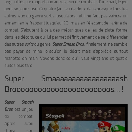
originalités par rapport aux autres jeux de combat : d’une part, le jeu
peut se jouer jusqu’à quatre (au lieu de deux dans presque tous les
autres jeux du genre sortis jusqu’alors), et il ne faut pas vaincre un
ennemi en le frappant jusqu’au K.O. mais en l’éjectant de l’arène de
combat. S’ajoutent à cela des mécaniques de jeu de plate-forme
dans les décors, ce qui lui permet définitivement de se différencier
des autres
softs
du genre.
Super Smash Bros.
, finalement, ne semble
pas payer de mine lorsqu’on le décrit mais s’apprécie surtout
manette en main. Voyons donc ce qu’il vaut vingt ans et quatre
suites plus tard.
Super Smaaaaaaaaaaaaaaaaash
Brooooooooooooooooooooooos… !
Super Smash
Bros.
est un jeu
de combat.
Après avoir
choisi son