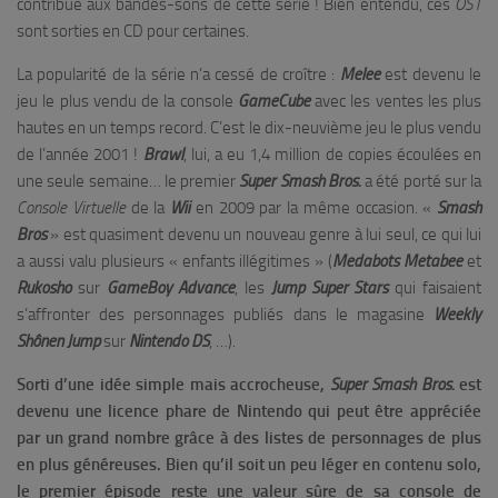
contribué aux bandes-sons de cette série ! Bien entendu, ces
OST
sont sorties en CD pour certaines.
La popularité de la série n’a cessé de croître :
Melee
est devenu le
jeu le plus vendu de la console
GameCube
avec les ventes les plus
hautes en un temps record. C’est le dix-neuvième jeu le plus vendu
de l’année 2001 !
Brawl
, lui, a eu 1,4 million de copies écoulées en
une seule semaine… le premier
Super Smash Bros.
a été porté sur la
Console Virtuelle
de la
Wii
en 2009 par la même occasion. «
Smash
Bros
» est quasiment devenu un nouveau genre à lui seul, ce qui lui
a aussi valu plusieurs « enfants illégitimes » (
Medabots Metabee
et
Rukosho
sur
GameBoy Advance
, les
Jump
Super
Stars
qui faisaient
s’affronter des personnages publiés dans le magasine
Weekly
Shônen
Jump
sur
Nintendo
DS
, …).
Sorti d’une idée simple mais accrocheuse,
Super Smash Bros.
est
devenu une licence phare de Nintendo qui peut être appréciée
par un grand nombre grâce à des listes de personnages de plus
en plus généreuses. Bien qu’il soit un peu léger en contenu solo,
le premier épisode reste une valeur sûre de sa console de