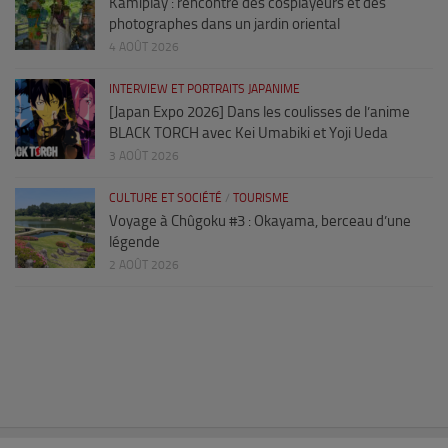
Kamiplay : rencontre des cosplayeurs et des
photographes dans un jardin oriental
4 AOÛT 2026
INTERVIEW ET PORTRAITS JAPANIME
[Japan Expo 2026] Dans les coulisses de l’anime
BLACK TORCH avec Kei Umabiki et Yoji Ueda
3 AOÛT 2026
CULTURE ET SOCIÉTÉ
/
TOURISME
Voyage à Chûgoku #3 : Okayama, berceau d’une
légende
2 AOÛT 2026