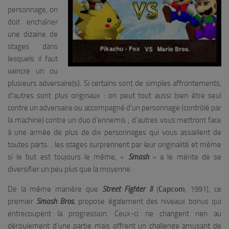
personnage, on
doit enchaîner
une dizaine de
stages dans
lesquels il faut
vaincre un ou
plusieurs adversaire(s). Si certains sont de simples affrontements,
d’autres sont plus originaux : on peut tout aussi bien être seul
contre un adversaire ou accompagné d’un personnage (contrôlé par
la machine) contre un duo d’ennemis ; d’autres vous mettront face
à une armée de plus de dix personnages qui vous assaillent de
toutes parts… les stages surprennent par leur originalité et même
si le but est toujours le même, «
Smash
» a le mérite de se
diversifier un peu plus que la moyenne.
De la même manière que
Street Fighter II
(
Capcom
, 1991), ce
premier
Smash Bros.
propose également des niveaux bonus qui
entrecoupent la progression. Ceux-ci ne changent rien au
déroulement d’une partie mais offrent un challenge amusant de