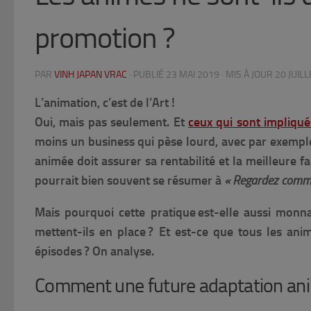
promotion ?
PAR
VINH JAPAN VRAC
· PUBLIÉ
23 MAI 2019
· MIS À JOUR
20 JUIL
L’animation, c’est de l’Art !
Oui, mais pas seulement. Et
ceux qui sont impliqué
moins un business qui pèse lourd, avec par exemp
animée doit assurer sa rentabilité et la meilleure f
pourrait bien souvent se résumer à
« Regardez comme
Mais pourquoi cette pratique est-elle aussi monn
mettent-ils en place ? Et est-ce que tous les anim
épisodes ? On analyse.
Comment une future adaptation ani