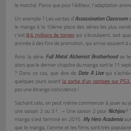
le marché. Parce que pour l’éditeur, l’adaptation an
Un exemple ? Les ventes d’
Assassination Classroom
s
le manga à la 10ème place des séries les plus vend
c’est
8,6 millions de tomes
qui s’écoulaient, soit qu
animée à des fins de promotion, qui arrive souvent à u
Ainsi la série
Full Metal Alchemist Brotherhood
se t
alors que le dernier chapitre du manga sort le 11 se
? Dans ce cas, que dire de
Date A Live
qui s’achèv
quelques jours avant
la sortie d’un portage sur PS3,
pas une étrange coïncidence !
Sachant cela, on peut même commencer à jouer au jeu
une saison 2 ou 3 ?… » Une saison 2 pour
Nichijou
? 
manga s’est terminé en 2015.
My Hero Academia
aur
que le manga, l’anime et les films sont très populai