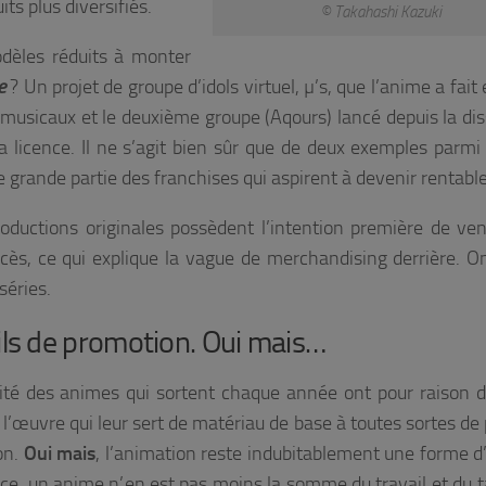
ts plus diversifiés.
© Takahashi Kazuki
dèles réduits à monter
ve
? Un projet de groupe d’idols virtuel, µ’s, que l’anime a fait
s musicaux et le deuxième groupe (Aqours) lancé depuis la dis
 licence. Il ne s’agit bien sûr que de deux exemples parmi 
 grande partie des franchises qui aspirent à devenir rentable
roductions originales possèdent l’intention première de ve
ès, ce qui explique la vague de merchandising derrière. O
séries.
ls de promotion. Oui mais…
ité des animes qui sortent chaque année ont pour raison d
 l’œuvre qui leur sert de matériau de base à toutes sortes de
on.
Oui mais
, l’animation reste indubitablement une forme d’
nce, un anime n’en est pas moins la somme du travail et du t