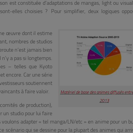
son est constituée d’adaptations de mangas, light ou visual
nt-elles choisies ? Pour simplifier, deux logiques oppo
une œuvre dont il estime
dant, nombres de studios
eroute n’est jamais bien
l n’y a pas si longtemps.
ées – telles que Kyoto
et encore. Car une série
investisseurs soutiennent
aincants à faire valoir.
Matériel de base des animes diffusés entr
2013
 comités de production),
r un studio pour lui faire
us voulons adapter « tel manga/LN/etc » en anime pour un b
t ce scénario qui se dessine pour la plupart des animes qui arr