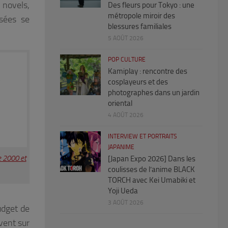
 novels,
Des fleurs pour Tokyo : une
métropole miroir des
sées se
blessures familiales
5 AOÛT 2026
POP CULTURE
Kamiplay : rencontre des
cosplayeurs et des
photographes dans un jardin
oriental
4 AOÛT 2026
INTERVIEW ET PORTRAITS
JAPANIME
e 2000 et
[Japan Expo 2026] Dans les
coulisses de l’anime BLACK
TORCH avec Kei Umabiki et
Yoji Ueda
3 AOÛT 2026
udget de
ivent sur