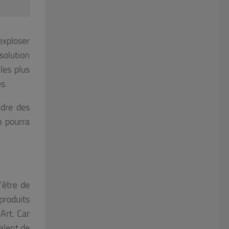
 exploser
solution
les plus
s.
ndre des
n pourra
’être de
 produits
Art. Car
alent de