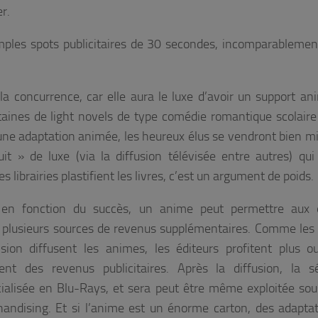
er.
imples spots publicitaires de 30 secondes, incomparableme
a concurrence, car elle aura le luxe d’avoir un support an
taines de light novels de type comédie romantique scolaire
 une adaptation animée, les heureux élus se vendront bien mi
uit » de luxe (via la diffusion télévisée entre autres) qui 
es librairies plastifient les livres, c’est un argument de poids.
 en fonction du succès, un anime peut permettre aux é
r plusieurs sources de revenus supplémentaires. Comme les
ision diffusent les animes, les éditeurs profitent plus 
ent des revenus publicitaires. Après la diffusion, la s
alisée en Blu-Rays, et sera peut être même exploitée so
andising. Et si l’anime est un énorme carton, des adapta