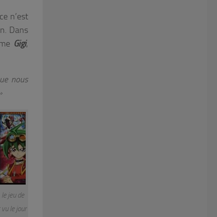
ce n’est
on. Dans
nime
Gigi
,
que nous
»
le jeu de
 vu le jour