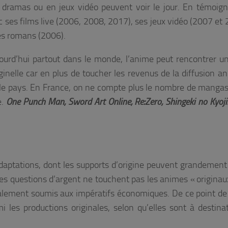
e, dramas ou en jeux vidéo peuvent voir le jour. En témoig
c ses films live (2006, 2008, 2017), ses jeux vidéo (2007 et 
s romans (2006).
ujourd’hui partout dans le monde, l’anime peut rencontrer u
iginelle car en plus de toucher les revenus de la diffusion a
ns le pays. En France, on ne compte plus le nombre de mangas
e.
One Punch Man, Sword Art Online, Re:Zero, Shingeki no Kyoji
daptations, dont les supports d’origine peuvent grandement 
les questions d’argent ne touchent pas les animes « originau
alement soumis aux impératifs économiques. De ce point de
les productions originales, selon qu’elles sont à destina