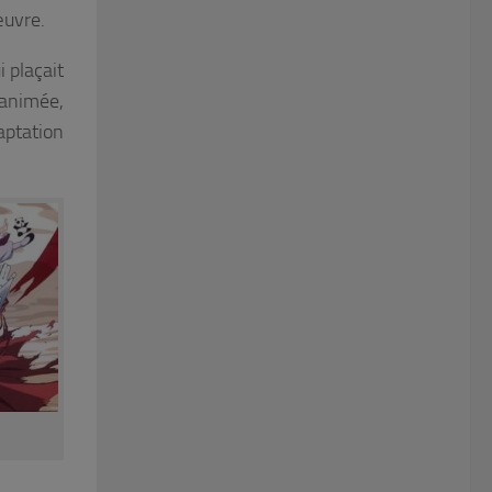
œuvre.
i plaçait
 animée,
aptation