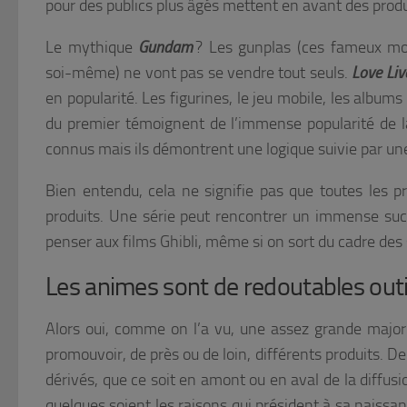
pour des publics plus âgés mettent en avant des produi
Le mythique
Gundam
? Les gunplas (ces fameux mo
soi-même) ne vont pas se vendre tout seuls.
Love Li
en popularité. Les figurines, le jeu mobile, les album
du premier témoignent de l’immense popularité de la
connus mais ils démontrent une logique suivie par une
Bien entendu, cela ne signifie pas que toutes les p
produits. Une série peut rencontrer un immense succ
penser aux films Ghibli, même si on sort du cadre des 
Les animes sont de redoutables
outi
Alors oui, comme on l’a vu, une assez grande major
promouvoir, de près ou de loin, différents produits. De
dérivés, que ce soit en amont ou en aval de la diffusi
quelques soient les raisons qui président à sa naissa