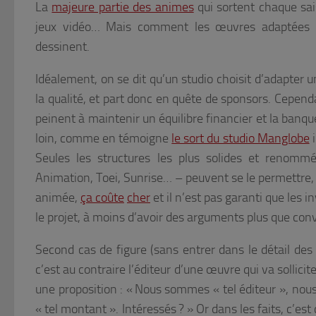
La
majeure partie des animes
qui sortent chaque sai
jeux vidéo… Mais comment les œuvres adaptées so
dessinent.
Idéalement, on se dit qu’un studio choisit d’adapter 
la qualité, et part donc en quête de sponsors. Cepen
peinent à maintenir un équilibre financier et la banqu
loin, comme en témoigne
le sort du studio Manglobe
i
Seules les structures les plus solides et renomm
Animation, Toei, Sunrise… –
peuvent se le permettre, 
animée,
ça coûte
cher
et il n’est pas garanti que les 
le projet, à moins d’avoir des arguments plus que conv
Second cas de figure (sans entrer dans le détail des
c’est au contraire l’éditeur d’une œuvre qui va sollicite
une proposition : « Nous sommes « tel éditeur », no
« tel montant ». Intéressés ? » Or dans les faits, c’es