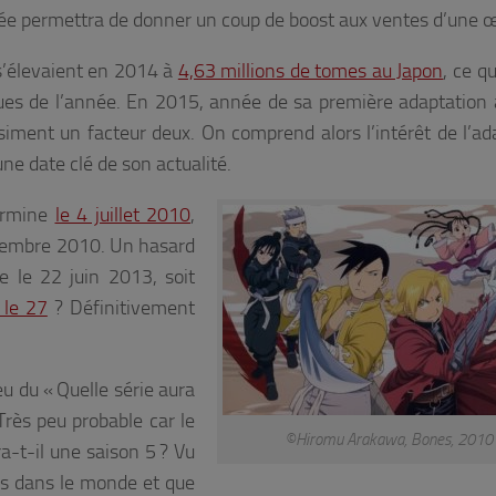
imée permettra de donner un coup de boost aux ventes d’une 
’élevaient en 2014 à
4,63 millions de tomes au Japon
, ce qu
ues de l’année. En 2015, année de sa première adaptation
asiment un facteur deux. On comprend alors l’intérêt de l’ad
ne date clé de son actualité.
ermine
le 4 juillet 2010
,
ptembre 2010. Un hasard
e le 22 juin 2013, soit
 le 27
? Définitivement
 du « Quelle série aura
Très peu probable car le
©Hiromu Arakawa, Bones, 2010
a-t-il une saison 5 ? Vu
res dans le monde et que