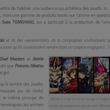
tra de fidéliser une audience qui achètera des jouets. Ici, 
t, mais une gamme de produits basés sur l’anime en questi
,
Sato TOMOHIKO
, qui a participé à la production de l’a
dai
et ils (les représentants de la compagnie) souhaitaient 
 jouet qu’ils souhaitaient vendre était un sceptre magique […] 
 Duel Masters
et
Battle
ndis que
Precure, Aikatsu
 girl.
qu’à vendre des jouets,
 mauvais jeu de mots)
c le même principe de
Même si Yu-gi-oh est un manga à l’origine, 
s homologues, les animes
cartes est si populaire que des spin-offs ont