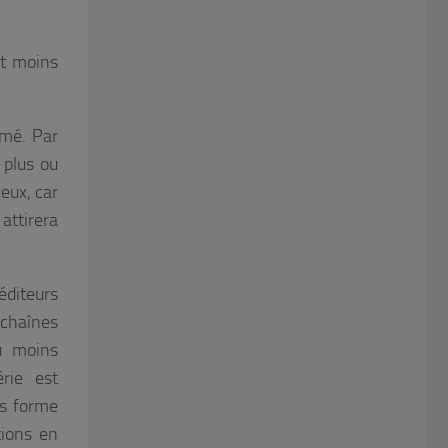
nt moins
imé. Par
 plus ou
eux, car
attirera
diteurs
 chaînes
ou moins
érie est
us forme
tions en