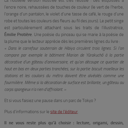
La nouvelle version illustrée est très réussie : des esquisses à
l’encre noire, rehaussées de touches de couleur (le vert de l’herbe,
l’orange d’un pantalon, le violet d’une tasse de café, le rouge d’une
robe et toutes les couleurs des fleurs au fil des jours). Le petit singe
est particulièrement attachant sous les traits de l’illustratrice,
Émilie Protière
. Une poésie du pinceau qui se marie à la poésie de
la plume que le lecteur apprécie dès les premières lignes du livre :
« Dans le carrefour souterrain de Hibiya circulent trois lignes. Si l’on
compare par exemple le bâtiment Marion de Yûrakuchô à la partie
décorative d’un gâteau d’anniversaire, et qu’on découpe ce quartier de
haut en bas en deux parties tranchées, sur la partie biscuit moelleux les
stations et les couloirs du métro doivent être alvéolés comme une
fourmilière. Même si la décoration de surface est brillante, un gâteau au
corps spongieux n’a rien d’affriolant. »
Et si vous faisiez une pause dans un parc de Tokyo ?
Plus d’informations sur le
site de l’éditeur
.
Il ne vous reste plus qu’à choisir : lecture, origami, dessin,