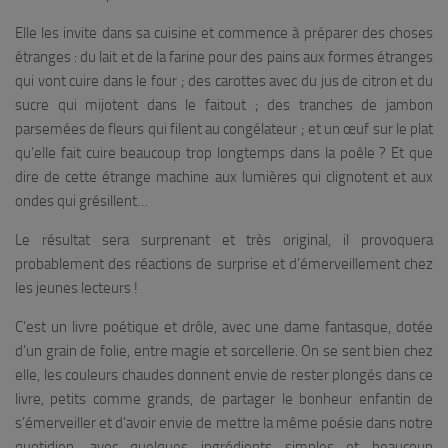
Elle les invite dans sa cuisine et commence à préparer des choses
étranges : du lait et de la farine pour des pains aux formes étranges
qui vont cuire dans le four ; des carottes avec du jus de citron et du
sucre qui mijotent dans le faitout ; des tranches de jambon
parsemées de fleurs qui filent au congélateur ; et un œuf sur le plat
qu’elle fait cuire beaucoup trop longtemps dans la poêle ? Et que
dire de cette étrange machine aux lumières qui clignotent et aux
ondes qui grésillent…
Le résultat sera surprenant et très original, il provoquera
probablement des réactions de surprise et d’émerveillement chez
les jeunes lecteurs !
C’est un livre poétique et drôle, avec une dame fantasque, dotée
d’un grain de folie, entre magie et sorcellerie. On se sent bien chez
elle, les couleurs chaudes donnent envie de rester plongés dans ce
livre, petits comme grands, de partager le bonheur enfantin de
s’émerveiller et d’avoir envie de mettre la même poésie dans notre
quotidien, avec quelques ingrédients simples et beaucoup