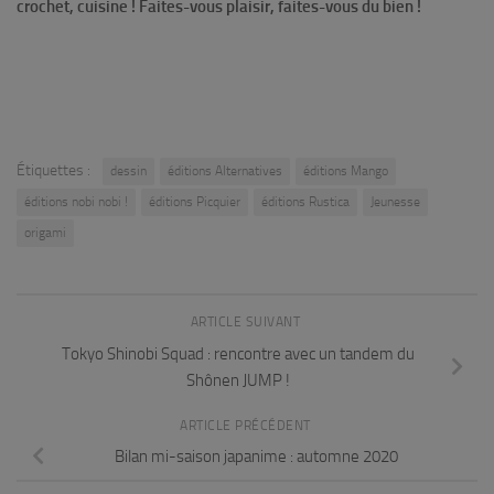
crochet, cuisine ! Faites-vous plaisir, faites-vous du bien !
Étiquettes :
dessin
éditions Alternatives
éditions Mango
éditions nobi nobi !
éditions Picquier
éditions Rustica
Jeunesse
origami
ARTICLE SUIVANT
Tokyo Shinobi Squad : rencontre avec un tandem du
Shônen JUMP !
ARTICLE PRÉCÉDENT
Bilan mi-saison japanime : automne 2020