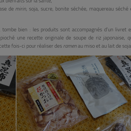
 bienfaits sur la santé,
base de
mirin
, soja, sucre, bonite séchée, maquereau séché 
a tombe bien : les produits sont accompagnés d’un livret ex
pioché une recette originale de soupe de riz japonaise, 
ette fois-ci pour réaliser des
ramen
au miso et au lait de soja