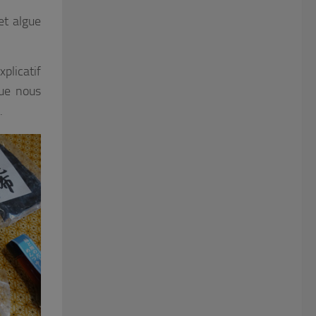
et algue
plicatif
que nous
.