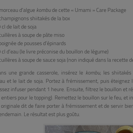
morceau d’algue
kombu
de cette « Umami » Care Package
champignons shiitakés de la box
 cl de lait de soja
cuillères à soupe de pâte miso
poignée de pousses d’épinards
 cl d’eau (le livre préconise du bouillon de légume)
cuillères à soupe de sauce soja (non indiqué dans la recette d
ns une grande casserole, insérez le
kombu,
les shiitakés
eau et le lait de soja. Portez à frémissement, puis éteignez l
issez infuser pendant 1 heure. Ensuite, filtrez le bouillon et 
entiers pour le topping). Remettez le bouillon sur le feu, et 
 originale dit de faire porter à frémissement et de servir bi
endemain. Le résultat est plus goûtu.