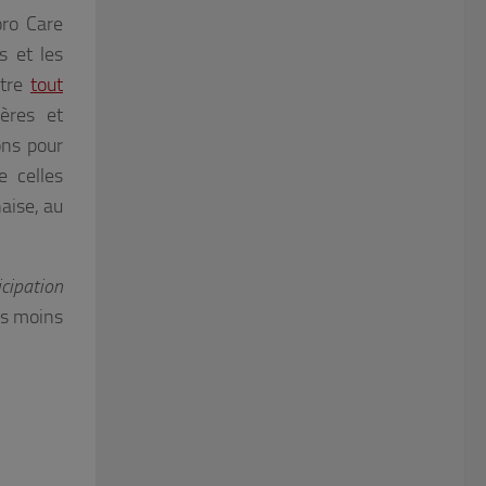
oro Care
s et les
otre
tout
ères et
ons pour
e celles
naise, au
cipation
as moins