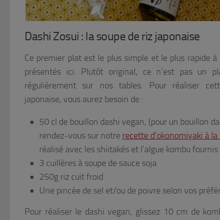
© Rokusan pour Journal du Japon
Dashi Zosui : la soupe de riz japonaise
Ce premier plat est le plus simple et le plus rapide à
présentés ici. Plutôt original, ce n’est pas un pl
régulièrement sur nos tables. Pour réaliser cet
japonaise, vous aurez besoin de :
50 cl de bouillon dashi vegan, (pour un bouillon da
rendez-vous sur notre
recette d’okonomiyaki à la
réalisé avec les shiitakés et l’algue kombu fournis
3 cuillères à soupe de sauce soja
250g riz cuit froid
Une pincée de sel et/ou de poivre selon vos préf
Pour réaliser le dashi vegan, glissez 10 cm de kom