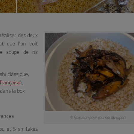
© Rokusan pour Journal du Japon
 réaliser des deux
at que l’on voit
te soupe de riz
shi classique,
 française
),
 dans la box
érences
© Rokusan pour Journal du Japon
bu et 5 shiitakés