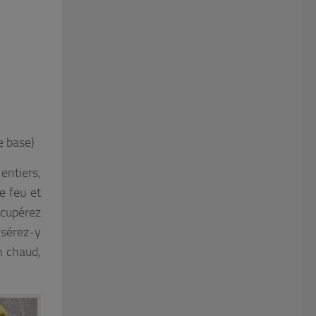
e base)
 entiers,
e feu et
récupérez
insérez-y
en chaud,