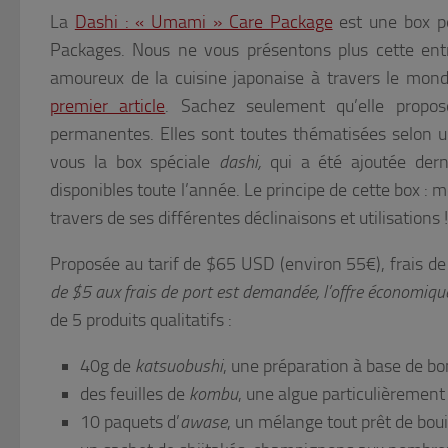
La
Dashi : « Umami » Care Package
est une box p
Packages. Nous ne vous présentons plus cette entre
amoureux de la cuisine japonaise à travers le mond
premier article
. Sachez seulement qu’elle propos
permanentes. Elles sont toutes thématisées selon un
vous la box spéciale
dashi,
qui a été ajoutée dern
disponibles toute l’année. Le principe de cette box : m
travers de ses différentes déclinaisons et utilisations !
Proposée au tarif de $65 USD (environ 55€), frais d
de $5 aux frais de port est demandée, l’offre économiqu
de 5 produits qualitatifs :
40g de
katsuobushi
, une préparation à base de bo
des feuilles de
kombu
, une algue particulièremen
10 paquets d’
awase
, un mélange tout prêt de bou