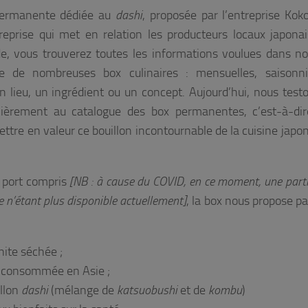
ermanente dédiée au
dashi
, proposée par l’entreprise Kok
prise qui met en relation les producteurs locaux japonai
e, vous trouverez toutes les informations voulues dans n
e de nombreuses box culinaires : mensuelles, saisonni
 lieu, un ingrédient ou un concept. Aujourd’hui, nous test
ièrement au catalogue des box permanentes, c’est-à-dir
ettre en valeur ce bouillon incontournable de la cuisine japo
e port compris
[NB : à cause du COVID, en ce moment, une parti
e n’étant plus disponible actuellement]
, la box nous propose p
nite séchée ;
t consommée en Asie ;
illon
dashi
(mélange de
katsuobushi
et de
kombu
)