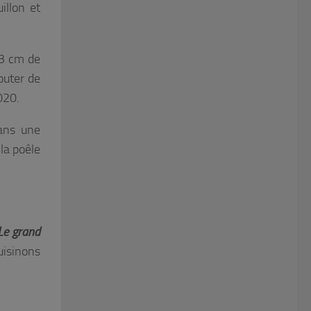
illon et
 3 cm de
outer de
020.
ans une
 la poêle
Le grand
uisinons