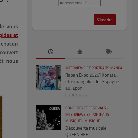
de vous
pides et
à chacun
 couvert
Et nous
INTERVIEWS ET PORTRAITS MANGA
[Japan Expo 2026] Konata :
être mangaka, de l’Espagne
au Japon
8 AOÛT 2026
CONCERTS ET FESTIVALS
/
INTERVIEWS ET PORTRAITS
MUSIQUE
/
MUSIQUE
Découverte musicale :
QUEEN BEE