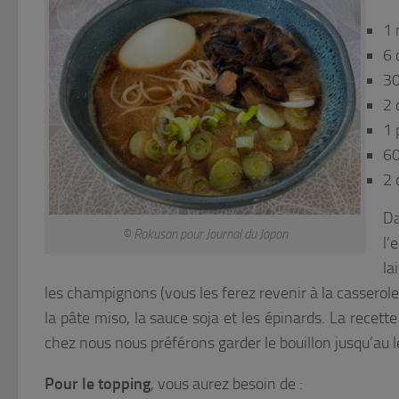
1 
6 
30
2 
1 
60
2 
Da
© Rokusan pour Journal du Japon
l’
la
les champignons (vous les ferez revenir à la casserole 
la pâte miso, la sauce soja et les épinards. La recette
chez nous nous préférons garder le bouillon jusqu’au l
Pour le topping
, vous aurez besoin de :