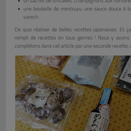
un sachet de shiitakés, champignons aux nombreux
une bouteille de
mentsuyu
, une sauce douce à 
varech.
De quoi réaliser de belles recettes japonaises. Et ç
rempli de recettes en tous genres ! Nous y avons 
complétons dans cet article par une seconde recette, c