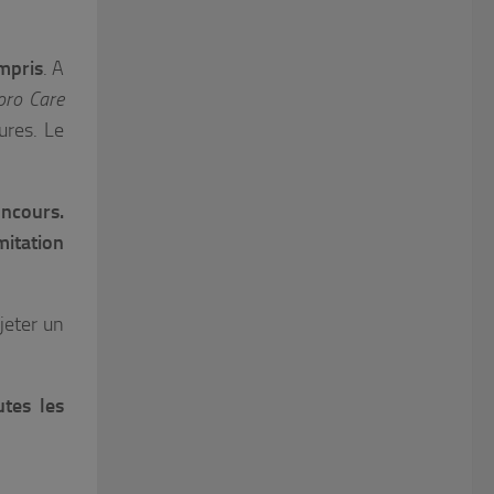
mpris
. A
oro Care
ures. Le
oncours.
mitation
jeter un
tes les