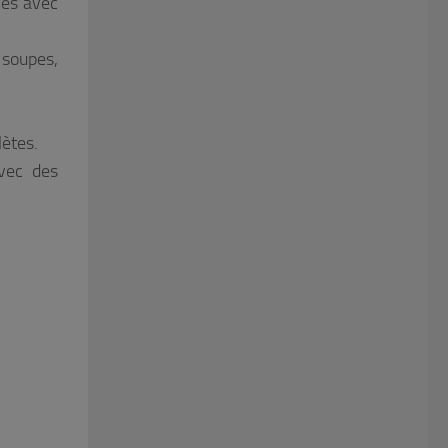
nés avec
 soupes,
lètes.
avec des