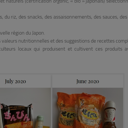
t naturels (certification
organic
, « bio » japonais) sélection
es, du riz, des snacks, des assaisonnements, des sauces, des
elle région du Japon.
rs valeurs nutritionnelles et des suggestions de recettes comp
iculteurs locaux qui produisent et cultivent ces produits 