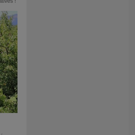
tives !
Yasashi Ume-yasan, culture de prunes biologiques ©Kokoro Care Packages