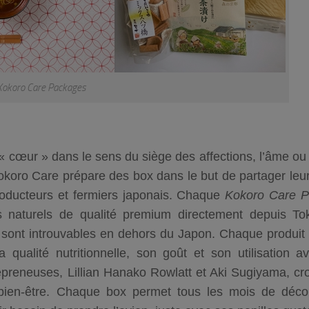
okoro Care Packages
s « cœur » dans le sens du
siège des affections, l’âme
ou l
Kokoro Care prépare des box dans le but de partager leu
roducteurs et fermiers japonais. Chaque
Kokoro Care 
ts naturels de qualité premium directement depuis To
 sont introuvables en dehors du Japon. Chaque produit 
qualité nutritionnelle, son goût et son utilisation a
epreneuses, Lillian Hanako Rowlatt et Aki Sugiyama, cr
bien-être.
Chaque box permet tous les mois de décou