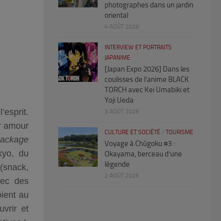
photographes dans un jardin
oriental
4 AOÛT 2026
INTERVIEW ET PORTRAITS
JAPANIME
[Japan Expo 2026] Dans les
coulisses de l’anime BLACK
TORCH avec Kei Umabiki et
Yoji Ueda
’esprit.
3 AOÛT 2026
r amour
CULTURE ET SOCIÉTÉ
/
TOURISME
Package
Voyage à Chûgoku #3 :
kyo, du
Okayama, berceau d’une
légende
(snack,
2 AOÛT 2026
vec des
oient au
vrir et