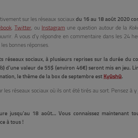
entivement sur les réseaux sociaux
du 16 au 18 août 2020 co
ebook
,
Twitter
, ou
Instagram
une question autour de la
Kok
ouvrir. A vous d’y répondre en commentaire dans les 24 he
 les bonnes réponses.
nts réseaux sociaux, à plusieurs reprises sur la durée du c
ls
) d’une valeur de 55$ (environ 46€) seront mis en jeu. Li
mation, le thème de la box de septembre est
Kyūshū
.
es réseaux sociaux où ils ont été tirés au sort. Pensez à y 
dure jusqu’au 18 août…
Vous connaissez maintenant tou
e à tous !