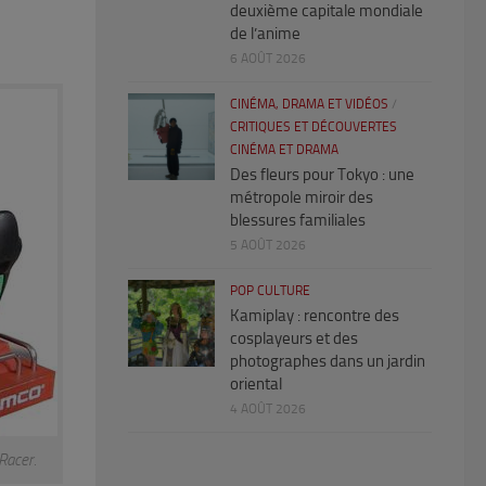
deuxième capitale mondiale
de l’anime
6 AOÛT 2026
CINÉMA, DRAMA ET VIDÉOS
/
CRITIQUES ET DÉCOUVERTES
CINÉMA ET DRAMA
Des fleurs pour Tokyo : une
métropole miroir des
blessures familiales
5 AOÛT 2026
POP CULTURE
Kamiplay : rencontre des
cosplayeurs et des
photographes dans un jardin
oriental
4 AOÛT 2026
Racer.