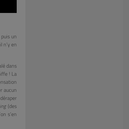
 puis un
il n’y en
alé dans
iffe ! La
ensation
er aucun
 déraper
ing
(des
’on s’en