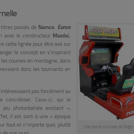
rnelle
 titres passés de
Namco
.
Eunos
n avec le constructeur
Mazda
),
e cette lignée pour être axé sur
anger le concept en s’inspirant
: les courses en montagne, dans
 prenaient donc les tournants en
 s’intéressaient pas forcément au
 concrétiser. Ceux-ci, qui le
eu photoréaliste existant »,
fet, il est sorti à une « époque
ur tout et n’importe quoi, plutôt
Une borne d’arcade de Ridge 
s de nos jours.