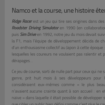
Namco et la course, une histoire éte
Ridge Racer
est un jeu qui tire ses origines dans des
Roadster
Driving
Simulator
en 1990 (en collaboratio
puis
Sim Drive
en 1992, notre jeu du mois devait suivr
la F1, mais l’équipe de développement décida de ch
d’un enthousiasme collectif au Japon à cette époque 
lesquelles les coureurs ne voulaient pas ralentir et
dérapages…
Ce jeu de course, sorti de nulle part pour ceux qui ne
genre, prit huit mois à ses développeurs pour le
considéraient eux-mêmes comme « le plus beau j
n’avaient aucune crainte quant à son accueil : en ef
naïve » dans laquelle il était possible de développer s
que cibler un public bien défini comme c’est plus le ca