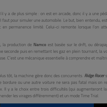
’il y a de plus simple : on est en arcade, donc il y a une péd
’il faut pour simuler une automobile. Le but, bien entendu, est
t en permanence limité. Celui-ci remonte lorsque l’on att
t, la production de
Namco
est basée sur le drift, ou dérapa
ne seconde puis en remettant les gaz en plein tournant, la vo
tesse. C’est une mécanique essentielle à comprendre et maîtri
plus tôt, la machine gère donc des concurrents.
Ridge Racer
s
une bordure ou une autre voiture ne sera pas fatal mais on r
Il y a le choix entre trois difficultés (qui augmenteront la
ender les virages différemment) et un mode Time Trial.