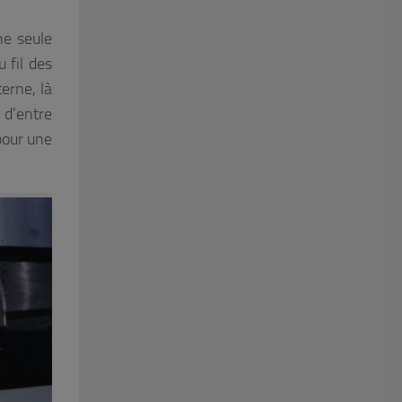
ne seule
 fil des
erne, là
 d’entre
pour une