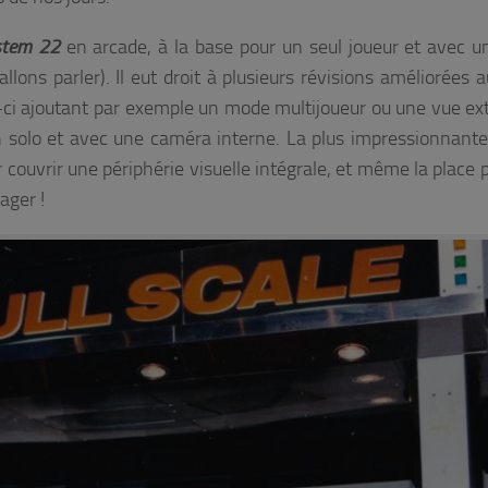
stem
22
en arcade, à la base pour un seul joueur et avec u
lons parler). Il eut droit à plusieurs révisions améliorées au
s-ci ajoutant par exemple un mode multijoueur ou une vue ext
n solo et avec une caméra interne. La plus impressionnante
 couvrir une périphérie visuelle intégrale, et même la place 
ager !