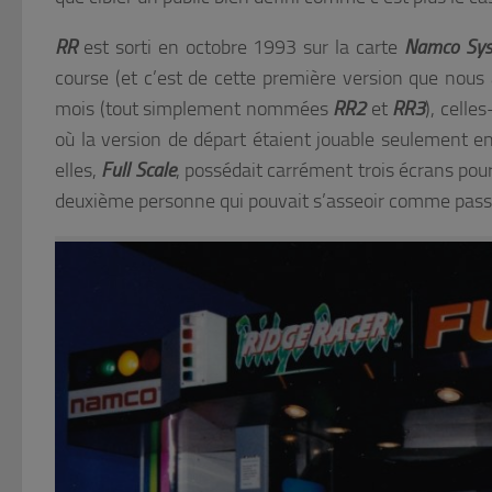
RR
est sorti en octobre 1993 sur la carte
Namco
Sy
course (et c’est de cette première version que nous al
mois (tout simplement nommées
RR2
et
RR3
), celle
où la version de départ étaient jouable seulement e
elles,
Full Scale
, possédait carrément trois écrans pour
deuxième personne qui pouvait s’asseoir comme pass