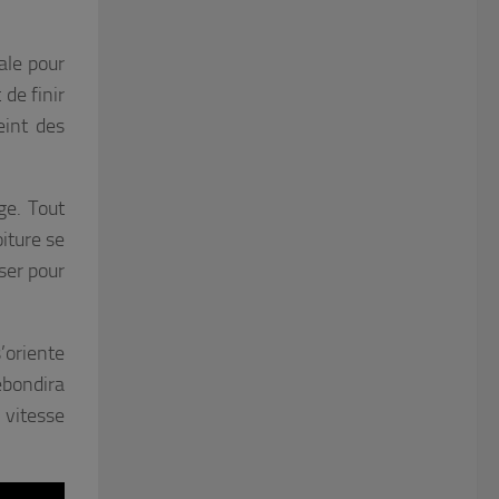
ale pour
 de finir
eint des
ge. Tout
iture se
ser pour
’oriente
ebondira
 vitesse