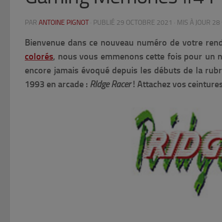
PAR
ANTOINE PIGNOT
· PUBLIÉ
29 OCTOBRE 2021
· MIS À JOUR
28
Bienvenue dans ce nouveau numéro de votre ren
colorés
, nous vous emmenons cette fois pour un no
encore jamais évoqué depuis les débuts de la rubri
1993 en arcade :
RIdge
Racer
! Attachez vos ceinture