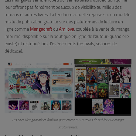
Les mangakas semblent peu utiliser les sites d’autoédition qui ne
leur offrent pas forcément beaucoup de visibilité au milieu des
romans et autres livres. La tendance actuelle repose sur un modèle
mixte de publication gratuite sur des plateformes de lecture en
ligne comme
Mangadraft
ou
Amilova
, couplée à la vente du manga
imprimé, disponible sur la boutique en ligne de l’auteur (quand elle
existe) et distribué lors d’évènements (festivals, séances de
dédicace).
Les sites Mangadraft et Amilova permettent aux auteurs de publier leur manga
gratuitement.