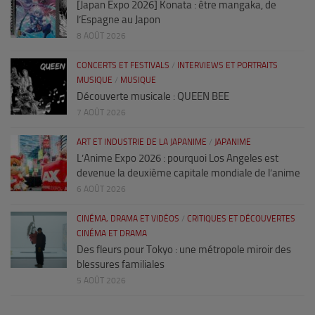
[Japan Expo 2026] Konata : être mangaka, de
l’Espagne au Japon
8 AOÛT 2026
CONCERTS ET FESTIVALS
/
INTERVIEWS ET PORTRAITS
MUSIQUE
/
MUSIQUE
Découverte musicale : QUEEN BEE
7 AOÛT 2026
ART ET INDUSTRIE DE LA JAPANIME
/
JAPANIME
L’Anime Expo 2026 : pourquoi Los Angeles est
devenue la deuxième capitale mondiale de l’anime
6 AOÛT 2026
CINÉMA, DRAMA ET VIDÉOS
/
CRITIQUES ET DÉCOUVERTES
CINÉMA ET DRAMA
Des fleurs pour Tokyo : une métropole miroir des
blessures familiales
5 AOÛT 2026