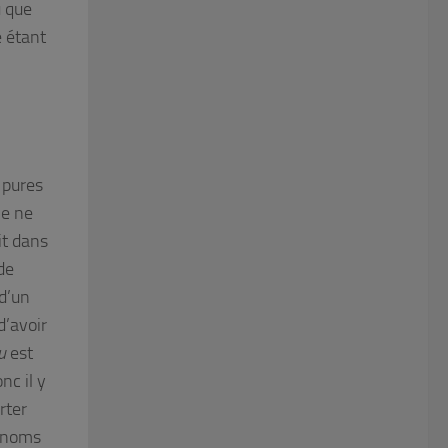
u que
 étant
 pures
je ne
it dans
de
 d’un
d’avoir
u
est
onc il y
rter
s noms