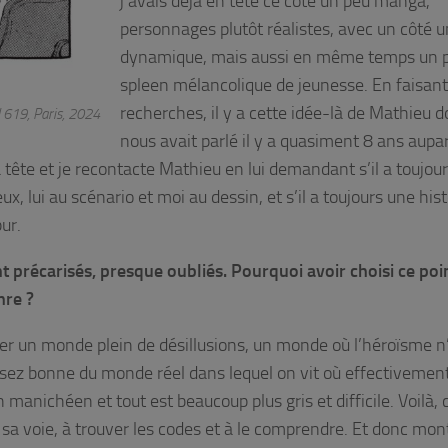
j’avais déjà en tête ce côté un peu manga,
personnages plutôt réalistes, avec un côté 
dynamique, mais aussi en même temps un 
spleen mélancolique de jeunesse. En faisan
recherches, il y a cette idée-là de Mathieu do
 619, Paris, 2024
nous avait parlé il y a quasiment 8 ans aupa
tête et je recontacte Mathieu en lui demandant s’il a toujour
eux, lui au scénario et moi au dessin, et s’il a toujours une hist
ur.
t précarisés, presque oubliés. Pourquoi avoir choisi ce poi
nre ?
er un monde plein de désillusions, un monde où l’héroïsme n’
assez bonne du monde réel dans lequel on vit où effectivemen
manichéen et tout est beaucoup plus gris et difficile. Voilà, 
sa voie, à trouver les codes et à le comprendre. Et donc mon