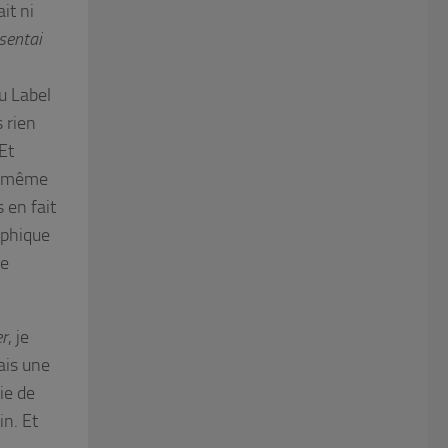
ait ni
sentai
u Label
 rien
 Et
is même
 en fait
aphique
de
er
, je
ais une
ie de
in. Et