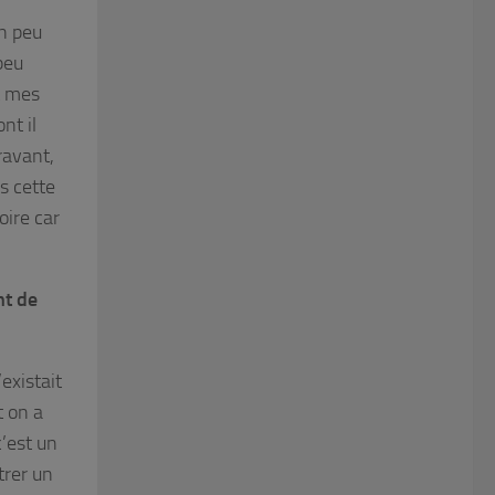
un peu
peu
t mes
nt il
ravant,
s cette
oire car
nt de
existait
t on a
c’est un
trer un