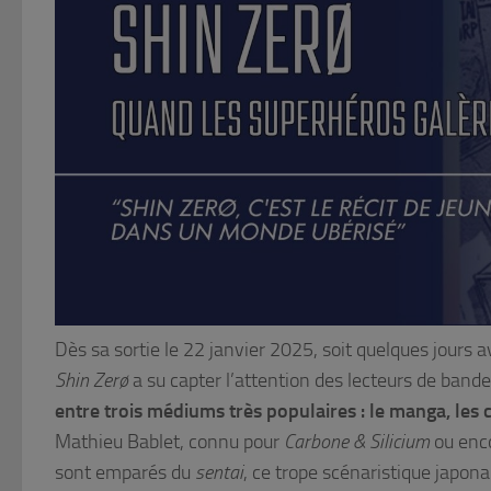
Dès sa sortie le 22 janvier 2025, soit quelques jours 
Shin Zerø
a su capter l’attention des lecteurs de bande
entre trois médiums très populaires : le manga, les 
Mathieu Bablet, connu pour
Carbone & Silicium
ou enc
sont emparés du
sentai
, ce trope scénaristique japona