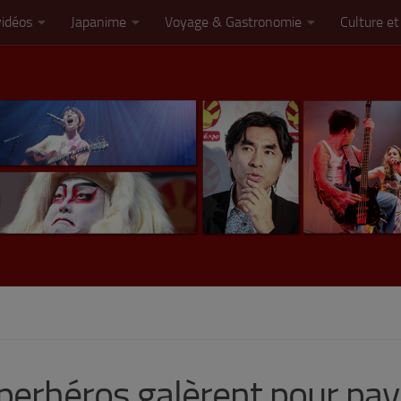
vidéos
Japanime
Voyage & Gastronomie
Culture et
uperhéros galèrent pour pay