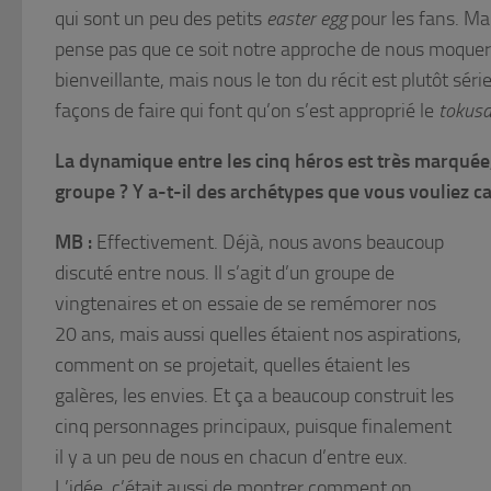
qui sont un peu des petits
easter egg
pour les fans. Mai
pense pas que ce soit notre approche de nous moquer de
bienveillante, mais nous le ton du récit est plutôt séri
façons de faire qui font qu’on s’est approprié le
tokusa
La dynamique entre les cinq héros est très marqué
groupe ? Y a-t-il des archétypes que vous vouliez ca
MB :
Effectivement. Déjà, nous avons beaucoup
discuté entre nous. Il s’agit d’un groupe de
vingtenaires et on essaie de se remémorer nos
20 ans, mais aussi quelles étaient nos aspirations,
comment on se projetait, quelles étaient les
galères, les envies. Et ça a beaucoup construit les
cinq personnages principaux, puisque finalement
il y a un peu de nous en chacun d’entre eux.
L’idée, c’était aussi de montrer comment on