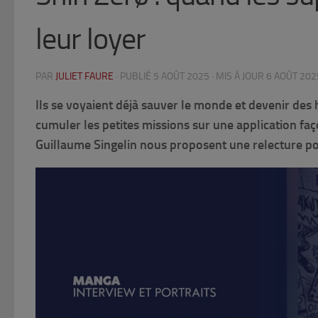
leur loyer
PAR
JULIET FAURE
· PUBLIÉ
5 AOÛT 2025
· MIS À JOUR
6 AOÛT 202
Ils se voyaient déjà sauver le monde et devenir des hér
cumuler les petites missions sur une application faç
Guillaume Singelin nous proposent une relecture p