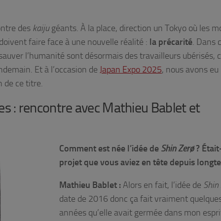
contre des
kaiju
géants. À la place, direction un Tokyo où les 
oivent faire face à une nouvelle réalité :
la précarité
. Dans 
r sauver l’humanité sont désormais des travailleurs ubérisés, 
endemain. Et à l’occasion de
Japan Expo 2025
, nous avons eu 
 de ce titre.
s : rencontre avec Mathieu Bablet et
Comment est née l’idée de
Shin Zerø
? Était
projet que vous aviez en tête depuis longt
Mathieu Bablet :
Alors en fait, l’idée de
Shin
date de 2016 donc ça fait vraiment quelque
années qu’elle avait germée dans mon espri