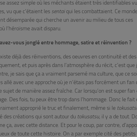
e assez simple où les méchants étaient très identifiables v
les, vu que c’étaient les
sentai
qui les combattaient. Ce monde
nt désemparée qui cherche un avenir au milieu de tous ces
ù l’héroïsme avait disparu.
avez-vous jonglé entre hommage, satire et réinvention ?
 existe déjà des réinventions, des oeuvres en continuité et des
iquement, et puis après dans l’atmosphère du récit, c’est que 
ntre, je sais que ça a vraiment parsemé ma culture, que ce so
uis allé avec une approche où je n’étais pas forcément un fan 
 sujet de manière assez fraîche. Car lorsqu’on est super fan
ge. Des fois, tu peux être trop dans l’hommage. Donc le fait 
 vraiment approprié le truc et finalement, même si le
tokusats
sité des créations qui sont autour du
tokusatsu
, il y a de tout. D
 ça, avec cette distance. Et pour le coup, par contre, d’appo
eux de toute cette histoire. On a par exemple cité des petit