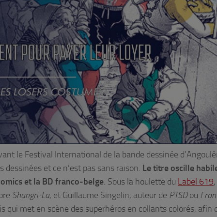
avant le Festival International de la bande dessinée d’Angoul
s dessinées et ce n’est pas sans raison.
Le titre oscille habi
comics et la BD franco-belge
. Sous la houlette du
Label 619
,
ore
Shangri-La
, et Guillaume Singelin, auteur de
PTSD
ou
Fron
is qui met en scène des superhéros en collants colorés, afin 