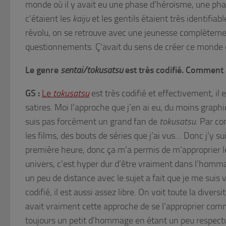
monde où il y avait eu une phase d’héroïsme, une phas
c’étaient les
kaiju
et les gentils étaient très identifiab
révolu, on se retrouve avec une jeunesse complèteme
questionnements. Ç’avait du sens de créer ce monde o
Le genre
sentai/tokusatsu
est très codifié. Comment 
GS :
Le
tokusatsu
est très codifié et effectivement, il
satires. Moi l’approche que j’en ai eu, du moins graph
suis pas forcément un grand fan de
tokusatsu
. Par co
les films, des bouts de séries que j’ai vus… Donc j’y s
première heure, donc ça m’a permis de m’approprier le
univers, c’est hyper dur d’être vraiment dans l’homma
un peu de distance avec le sujet a fait que je me suis
codifié, il est aussi assez libre. On voit toute la diver
avait vraiment cette approche de se l’approprier comme
toujours un petit d’hommage en étant un peu respectu