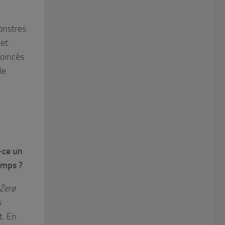
monstres
cet
coincés
le
-ce un
emps ?
 Zerø
s
t. En