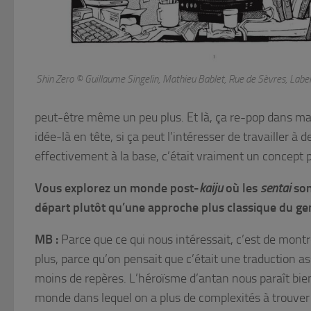
Shin Zero
© Guillaume Singelin, Mathieu Bablet, Rue de Sèvres, Label
peut-être même un peu plus. Et là, ça re-pop dans ma 
idée-là en tête, si ça peut l’intéresser de travailler à d
effectivement à la base, c’était vraiment un concept p
Vous explorez un monde post-
kaiju
où les
sentai
son
départ plutôt qu’une approche plus classique du ge
MB :
Parce que ce qui nous intéressait, c’est de montr
plus, parce qu’on pensait que c’était une traduction 
moins de repères. L’héroïsme d’antan nous paraît bien 
monde dans lequel on a plus de complexités à trouver 