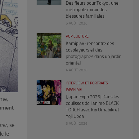
Des fleurs pour Tokyo : une
métropole miroir des
blessures familiales
5 AOÛT 2026
POP CULTURE
Kamiplay : rencontre des
cosplayeurs et des
photographes dans un jardin
oriental
4 AOÛT 2026
INTERVIEW ET PORTRAITS
JAPANIME
[Japan Expo 2026] Dans les
ême,
coulisses de l’anime BLACK
lement
TORCH avec Kei Umabiki et
Yoji Ueda
3 AOÛT 2026
tier
, se
de le