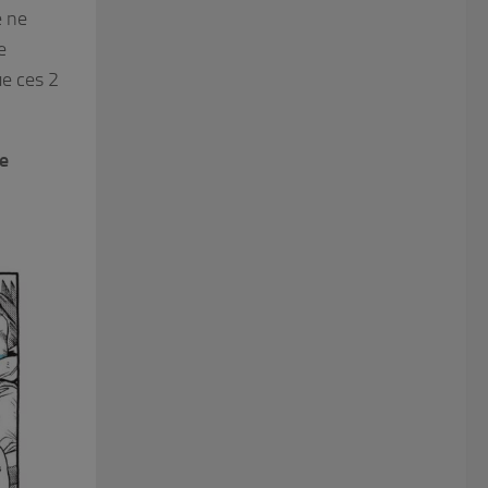
e ne
e
ue ces 2
ce