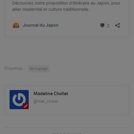
Étiquettes :
témoignage
Madeline Chollet
@mad_ctravel