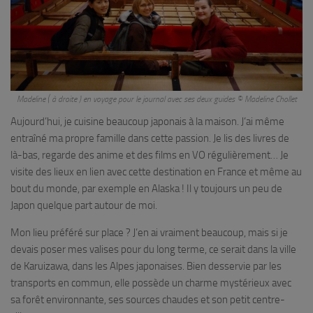
Madeline ( à droite ) en voyage pour le journal avec ses deux guides © Madeline Chollet
Aujourd’hui, je cuisine beaucoup japonais à la maison. J’ai même
entraîné ma propre famille dans cette passion. Je lis des livres de
là-bas, regarde des anime et des films en VO régulièrement… Je
visite des lieux en lien avec cette destination en France et même au
bout du monde, par exemple en Alaska ! Il y toujours un peu de
Japon quelque part autour de moi.
Mon lieu préféré sur place ? J’en ai vraiment beaucoup, mais si je
devais poser mes valises pour du long terme, ce serait dans la ville
de Karuizawa, dans les Alpes japonaises. Bien desservie par les
transports en commun, elle possède un charme mystérieux avec
sa forêt environnante, ses sources chaudes et son petit centre-