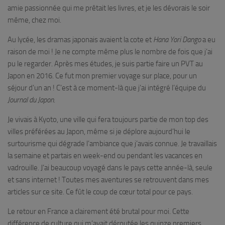
amie passionnée qui me prêtait les livres, et je les dévorais le soir
même, chez moi.
Au lycée, les dramas japonais avaient la cote et
Hana Yori Dango
a eu
raison de moi ! Je ne compte même plus le nombre de fois que j’ai
pu le regarder. Après mes études, je suis partie faire un PVT au
Japon en 2016. Ce fut mon premier voyage sur place, pour un
séjour d’un an ! C’est à ce moment-là que j’ai intégré l’équipe du
Journal du Japon
.
Je vivais à Kyoto, une ville qui fera toujours partie de mon top des
villes préférées au Japon, même si je déplore aujourd’hui le
surtourisme qui dégrade l’ambiance que j’avais connue. Je travaillais
la semaine et partais en week-end ou pendant les vacances en
vadrouille. J’ai beaucoup voyagé dans le pays cette année-là, seule
et sans internet ! Toutes mes aventures se retrouvent dans mes
articles sur ce site. Ce fût le coup de cœur total pour ce pays.
Le retour en France a clairement été brutal pour moi. Cette
différence de culture qui m’avait déroutée les quinze premiers