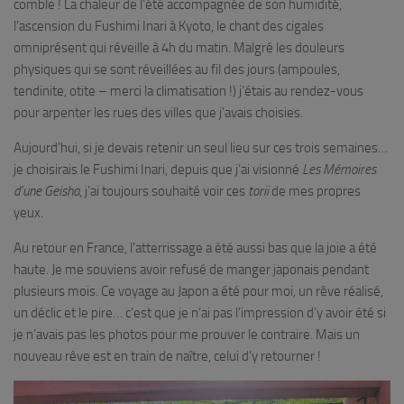
comble ! La chaleur de l’été accompagnée de son humidité,
l’ascension du Fushimi Inari à Kyoto, le chant des cigales
omniprésent qui réveille à 4h du matin. Malgré les douleurs
physiques qui se sont réveillées au fil des jours (ampoules,
tendinite, otite – merci la climatisation !) j’étais au rendez-vous
pour arpenter les rues des villes que j’avais choisies.
Aujourd’hui, si je devais retenir un seul lieu sur ces trois semaines…
je choisirais le Fushimi Inari, depuis que j’ai visionné
Les Mémoires
d’une Geisha
, j’ai toujours souhaité voir ces
torii
de mes propres
yeux.
Au retour en France, l’atterrissage a été aussi bas que la joie a été
haute. Je me souviens avoir refusé de manger japonais pendant
plusieurs mois. Ce voyage au Japon a été pour moi, un rêve réalisé,
un déclic et le pire… c’est que je n’ai pas l’impression d’y avoir été si
je n’avais pas les photos pour me prouver le contraire. Mais un
nouveau rêve est en train de naître, celui d’y retourner !