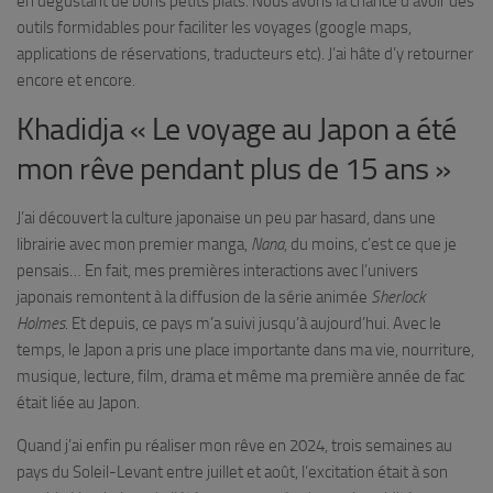
en dégustant de bons petits plats. Nous avons la chance d’avoir des
outils formidables pour faciliter les voyages (google maps,
applications de réservations, traducteurs etc). J’ai hâte d’y retourner
encore et encore.
Khadidja « Le voyage au Japon a été
mon rêve pendant plus de 15 ans »
J’ai découvert la culture japonaise un peu par hasard, dans une
librairie avec mon premier manga,
Nana
, du moins, c’est ce que je
pensais… En fait, mes premières interactions avec l’univers
japonais remontent à la diffusion de la série animée
Sherlock
Holmes
. Et depuis, ce pays m’a suivi jusqu’à aujourd’hui. Avec le
temps, le Japon a pris une place importante dans ma vie, nourriture,
musique, lecture, film, drama et même ma première année de fac
était liée au Japon.
Quand j’ai enfin pu réaliser mon rêve en 2024, trois semaines au
pays du Soleil-Levant entre juillet et août, l’excitation était à son