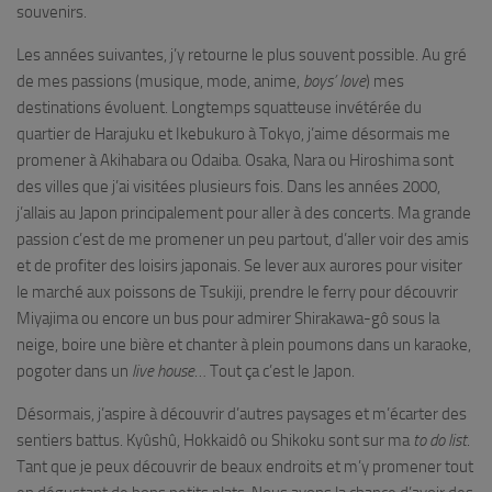
souvenirs.
Les années suivantes, j’y retourne le plus souvent possible. Au gré
de mes passions (musique, mode, anime,
boys’ love
) mes
destinations évoluent. Longtemps squatteuse invétérée du
quartier de Harajuku et Ikebukuro à Tokyo, j’aime désormais me
promener à Akihabara ou Odaiba. Osaka, Nara ou Hiroshima sont
des villes que j’ai visitées plusieurs fois. Dans les années 2000,
j’allais au Japon principalement pour aller à des concerts. Ma grande
passion c’est de me promener un peu partout, d’aller voir des amis
et de profiter des loisirs japonais. Se lever aux aurores pour visiter
le marché aux poissons de Tsukiji, prendre le ferry pour découvrir
Miyajima ou encore un bus pour admirer Shirakawa-gô sous la
neige, boire une bière et chanter à plein poumons dans un karaoke,
pogoter dans un
live house
… Tout ça c’est le Japon.
Désormais, j’aspire à découvrir d’autres paysages et m’écarter des
sentiers battus. Kyûshû, Hokkaidô ou Shikoku sont sur ma
to do list
.
Tant que je peux découvrir de beaux endroits et m’y promener tout