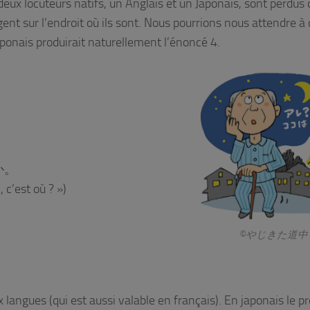
 deux locuteurs natifs, un Anglais et un Japonais, sont perdus
ogent sur l’endroit où ils sont. Nous pourrions nous attendre à
aponais produirait naturellement l’énoncé 4.
か。
ci, c’est où ? »)
©︎やじきた道中
 langues (qui est aussi valable en français). En japonais le 