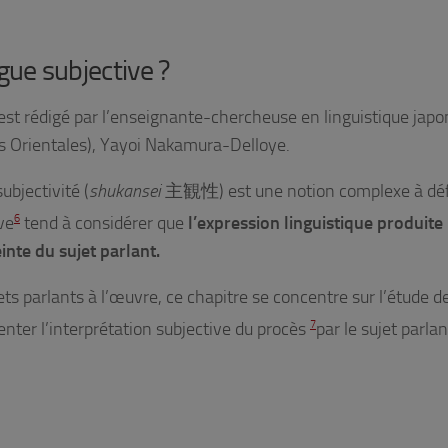
ngue subjective ?
 est rédigé par l’enseignante-chercheuse en linguistique japo
ons Orientales), Yayoi Nakamura-Delloye.
ubjectivité (
shukansei
主観性) est une notion complexe à défi
ve
6
tend à considérer que
l’expression linguistique produite
nte du sujet parlant.
ts parlants à l’œuvre, ce chapitre se concentre sur l’étude d
nter l’interprétation subjective du procès
7
par le sujet parlan