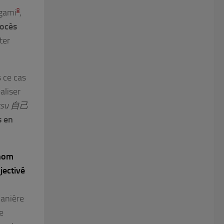
egami
8
,
rocès
ter
s ce cas
aliser
etsu 自己
s en
onom
jectivé
manière
e