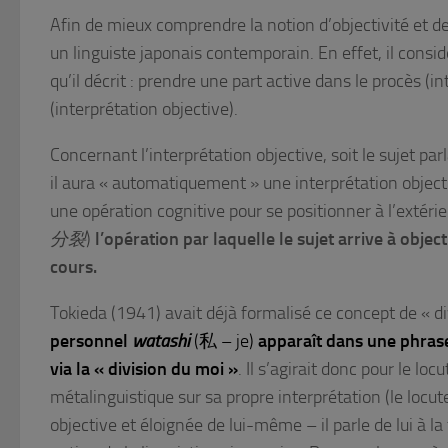
Afin de mieux comprendre la notion d’objectivité et de
un linguiste japonais contemporain. En effet, il consid
qu’il décrit : prendre une part active dans le procès (i
(interprétation objective).
Concernant l’interprétation objective, soit le sujet par
il aura « automatiquement » une interprétation objective
une opération cognitive pour se positionner à l’extér
分裂
)
l’opération par laquelle le sujet arrive à objec
cours.
Tokieda (1941) avait déjà formalisé ce concept de « d
personnel
watashi
(私 – je)
apparaît dans une phrase,
via la « division du moi »
. Il s’agirait donc pour le lo
métalinguistique sur sa propre interprétation (le loc
objective et éloignée de lui-même – il parle de lui à l