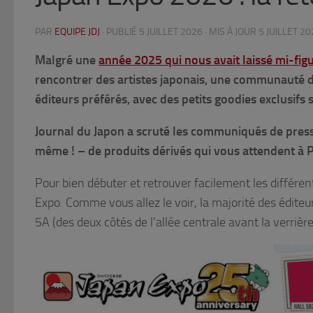
PAR
EQUIPE JDJ
· PUBLIÉ
5 JUILLET 2026
· MIS À JOUR
5 JUILLET 20
Malgré une
année 2025 qui nous avait laissé mi-figu
rencontrer des artistes japonais, une communauté d
éditeurs préférés, avec des petits goodies exclusifs s
Journal du Japon a scruté les communiqués de presse
même ! – de produits dérivés qui vous attendent à Pa
Pour bien débuter et retrouver facilement les différent
Expo. Comme vous allez le voir, la majorité des édite
5A (des deux côtés de l’allée centrale avant la verrièr