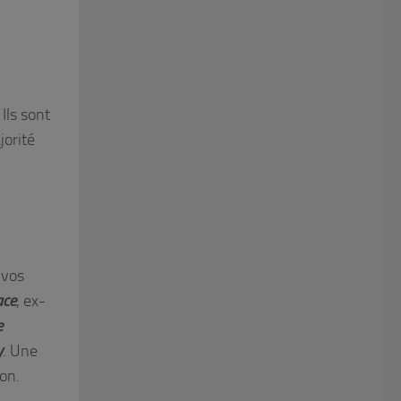
Ils sont
jorité
 vos
ace
, ex-
e
y
. Une
lon.