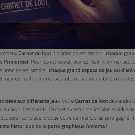
 précieux
Carnet de loot
. Le principe est simple :
chaque gran
us Primordial
. Pour les retrouver, ouvrez l’œil : d’immenses 
e principe est simple :
chaque grand espace de jeu ou d’ani
er, ouvrez l’œil : d’immenses totems seront installés dans les
ociées aux différents jeux
, votre
Carnet de loot
deviendra l
’au bout. Les aventurières et aventuriers les plus assidus p
 récupérer sur place lorsque votre dernier Dofus sera gagné :
artiste historique de la patte graphique Ankama !