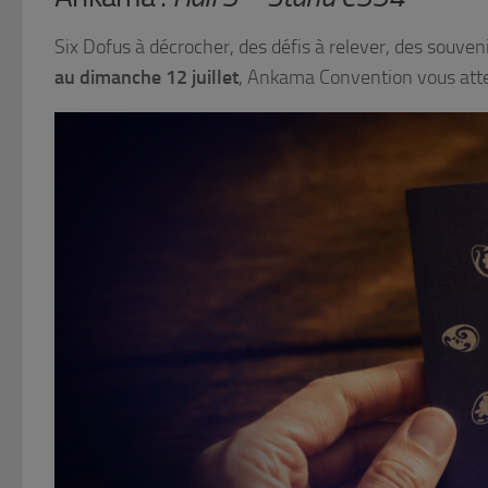
Six Dofus à décrocher, des défis à relever, des souvenir
au dimanche 12 juillet
, Ankama Convention vous atte