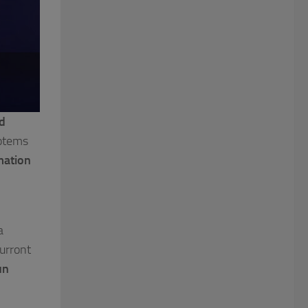
d
totems
mation
a
ourront
un