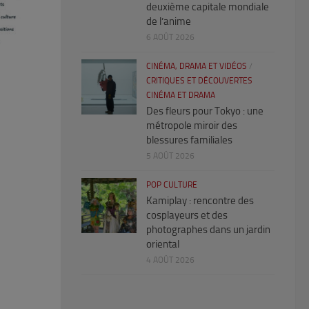
deuxième capitale mondiale
de l’anime
6 AOÛT 2026
CINÉMA, DRAMA ET VIDÉOS
/
CRITIQUES ET DÉCOUVERTES
CINÉMA ET DRAMA
Des fleurs pour Tokyo : une
métropole miroir des
blessures familiales
5 AOÛT 2026
POP CULTURE
Kamiplay : rencontre des
cosplayeurs et des
photographes dans un jardin
oriental
4 AOÛT 2026