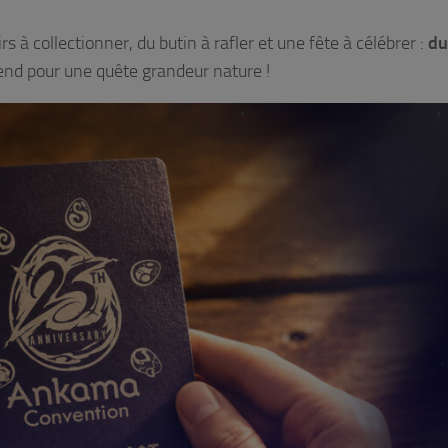
s à collectionner, du butin à rafler et une fête à célébrer :
du
nd pour une quête grandeur nature !