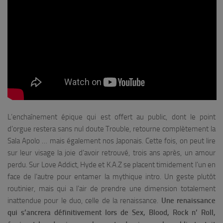
L’enchaînement épique qui est offert au public, dont le point
d’orgue restera sans nul doute
Trouble
, retourne complètement la
Sala Apolo … mais également nos Japonais. Cette fois, on peut lire
sur leur visage la joie d’avoir retrouvé, trois ans après, un amour
perdu. Sur
Love Addict
, Hyde et K.A.Z se placent timidement l’un en
face de l’autre pour entamer la mythique intro. Un geste plutôt
routinier, mais qui a l’air de prendre une dimension totalement
inattendue pour le duo, celle de la renaissance.
Une renaissance
qui s’ancrera définitivement lors de
Sex, Blood, Rock n’ Roll
,