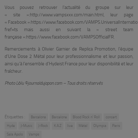
Vous pouvez retrouver l’actualité du groupe sur leur
« site »:http://www.vampsxxx.com/main.html, leur page
« Facebook »:https://www.facebook.com/VAMPS.UniversalInternation
fref=ts mais aussi en suivant la « street team
française »:https://www.facebook.com/VAMPSOfficialFR.
Remerciements à Olivier Garnier de Replica Promotion, l’équipe
d’Une Dose 2 Métal pour leur professionnalisme et leur passion,
ainsi qu’à l’ensemble d’Hydeist France pour leur disponibilité et leur
fraîcheur.
Photo Lōlu ©journaldujapon.com – Tous droits réservés
Étiquettes :
Barcelona
Barcelone
Blood Rock n' Roll
concert
Hyde
J-Music
J-Rock
K.A.Z
live
Métal
Olympia
Paris
Sala Apolo
Vamps