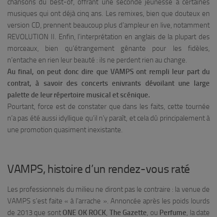
chansons du best-of, offrant une seconde jeunesse à certaines
musiques qui ont déjà cinq ans. Les remixes, bien que douteux en
version CD, prennent beaucoup plus d’ampleur en live, notamment
REVOLUTION II
. Enfin, l’interprétation en anglais de la plupart des
morceaux, bien qu’étrangement gênante pour les fidèles,
n’entache en rien leur beauté : ils ne perdent rien au change.
Au final, on peut donc dire que VAMPS ont rempli leur part du
contrat, à savoir des concerts enivrants dévoilant une large
palette de leur répertoire musical et scénique.
Pourtant, force est de constater que dans les faits, cette tournée
n’a pas été aussi idyllique qu’il n’y paraît, et cela dû principalement à
une promotion quasiment inexistante.
VAMPS, histoire d’un rendez-vous raté
Les professionnels du milieu ne diront pas le contraire : la venue de
VAMPS s’est faite « à l’arrache ». Annoncée après les poids lourds
de 2013 que sont
ONE OK ROCK
,
The Gazette
, ou
Perfume
, la date