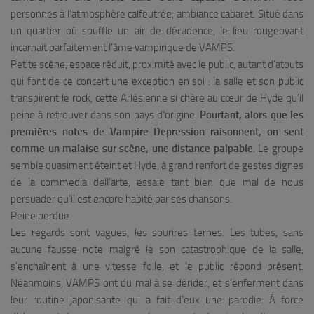
personnes à l’atmosphère calfeutrée, ambiance cabaret. Situé dans
un quartier où souffle un air de décadence, le lieu rougeoyant
incarnait parfaitement l’âme vampirique de VAMPS.
Petite scène, espace réduit, proximité avec le public, autant d’atouts
qui font de ce concert une exception en soi : la salle et son public
transpirent le rock, cette Arlésienne si chère au cœur de Hyde qu’il
peine à retrouver dans son pays d’origine.
Pourtant, alors que les
premières notes de
Vampire Depression
raisonnent, on sent
comme un malaise sur scène, une distance palpable
. Le groupe
semble quasiment éteint et Hyde, à grand renfort de gestes dignes
de la
commedia dell’arte
, essaie tant bien que mal de nous
persuader qu’il est encore habité par ses chansons.
Peine perdue.
Les regards sont vagues, les sourires ternes. Les tubes, sans
aucune fausse note malgré le son catastrophique de la salle,
s’enchaînent à une vitesse folle, et le public répond présent.
Néanmoins, VAMPS ont du mal à se dérider, et s’enferment dans
leur routine japonisante qui a fait d’eux une parodie. À force