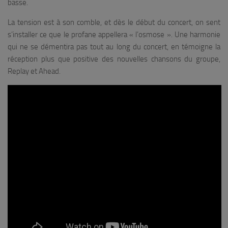
basse.
La tension est à son comble, et dès le début du concert, on sent
s’installer ce que le profane appellera « l’osmose ». Une harmonie
qui ne se démentira pas tout au long du concert, en témoigne la
réception plus que positive des nouvelles chansons du groupe,
Replay
et
Ahead
.