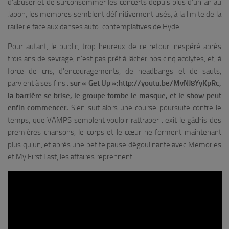
d’abuser et de surconsommer les concerts depuis plus d’un an au
Japon, les membres semblent définitivement usés, à la limite de la
raillerie face aux danses auto-contemplatives de Hyde.
Pour autant, le public, trop heureux de ce retour inespéré après
trois ans de sevrage, n’est pas prêt à lâcher nos cinq acolytes, et, à
force de cris, d’encouragements, de headbangs et de sauts,
parvient à ses fins :
sur
« Get Up »:http://youtu.be/MvNJ8YyKpRc
,
la barrière se brise, le groupe tombe le masque, et le show peut
enfin commencer.
S’en suit alors une course poursuite contre le
temps, que VAMPS semblent vouloir rattraper : exit le gâchis des
premières chansons, le corps et le cœur ne forment maintenant
plus qu’un, et après une petite pause dégoulinante avec
Memories
et
My First Last
, les affaires reprennent.