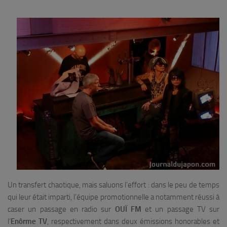
Un transfert chaotique, mais saluons l’effort : dans le peu de temps
qui leur était imparti, l’équipe promotionnelle a notamment réussi à
caser un passage en radio sur
OUÏ FM
et un passage TV sur
l’
Enôrme TV
, respectivement dans deux émissions honorables et