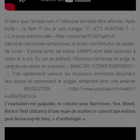
Et alors que l’extase rock n’ rollesque semblait être atteinte, Hyde
hurle «
j’ai faim !!! Qui je vais manger ?!? LET’S HUNTING !!
».
« L’ivresse prend la salle »:http://youtu.be/PLOATqi9YvA.
Saturé en hormones vampiriques, le public n’en finit plus de sauter,
de hurler : à peine sortis de scène, VAMPS sont déjà réclamés à
corps et à cris. Du sol au plafond, l’Olympia s’embrase et exige le
sang de ses idoles en scandant «
BANG ON ! STOMP EVERYBODY !
». Très rapidement vaincus, les musiciens immortels écourtent
leur pause et reprennent le slogan, entamant ainsi une ardente
« REVOLUTION »:http://www.youtube.com/watch?
v=clRa7DqFVUo
.
L’exaltation est palpable, et comme pour Barcelone,
Sex, Blood,
Rock n’ Roll
clôturera d’une main de maître ce concert qui restera
pour beaucoup de fans, « d’anthologie ».