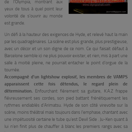
de l’Olympia, montrant aux
yeux de tous à quel point leur
volonté de s’ouvrir au monde
est grande.
Un défi à la hauteur des exigences de Hyde, et relevé haut la main
par les quadragénaires. La scène est plus grande, plus prestigieuse,
avec un décor et un son digne de ce nom. Ce qui faisait défaut à
Barcelone semble ici ne plus pouvoir exister, et rien, mis à part une
salle à moitié pleine, ne pourrait entacher le point d’orgue de la
tournée.
Accompagné d’un lightshow explosif, les membres de VAMPS
apparaissent cette fois détendus, le regard plein de
détermination.
Enfourchant fièrement sa guitare, K.A.Z frappe
fiévreusement ses cordes, son pied battant frénétiquement les
rythmes endiablés d’Arimatsu. Hyde de son côté virevolte sur la
scène, moins théâtral mais toujours dans l’emphase, chantant avec
une impétuosité certaine le tube qu’est
Devil Side
. Ju-Ken quant à
lui n’en finit plus de chauffer à blanc les premiers rangs avec sa