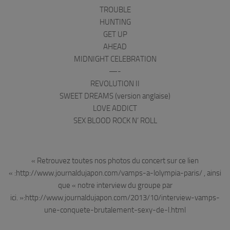
TROUBLE
HUNTING
GET UP
AHEAD
MIDNIGHT CELEBRATION
—-
REVOLUTION II
SWEET DREAMS (version anglaise)
LOVE ADDICT
SEX BLOOD ROCK N’ ROLL
« Retrouvez toutes nos photos du concert sur ce lien
« :http://www.journaldujapon.com/vamps-a-lolympia-paris/ , ainsi
que « notre interview du groupe par
ici. »:http://www.journaldujapon.com/2013/10/interview-vamps-
une-conquete-brutalement-sexy-de-l.html