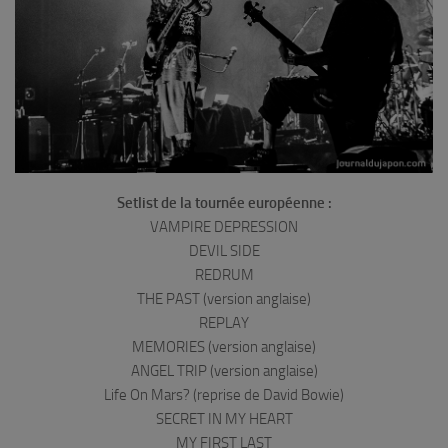
Setlist de la tournée européenne :
VAMPIRE DEPRESSION
DEVIL SIDE
REDRUM
THE PAST (version anglaise)
REPLAY
MEMORIES (version anglaise)
ANGEL TRIP (version anglaise)
Life On Mars? (reprise de David Bowie)
SECRET IN MY HEART
MY FIRST LAST