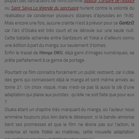
plupart des détracteurs de films comme
Albator, Corsaire de l’espace
ou
Saint Seiya La légende du sanctuaire
hurlent contre la volonté du
réalisateur de condenser plusieurs dizaines d’épisodes en 1h30.
Mais encore une fois, aucune crainte n’est à prévoir pour ce
Gantz:O
,
car l’arc d’Osaka est très court et se déroule sur une seule nuit.
Cette bataille acharnée entre Gantzeurs et Yokai a d’ailleurs connu
une édition à part du manga, sur seulement 3 tomes.
Enfin le travail de
Hiroya OKU
, déjà garni d’images numériques, se
prête parfaitement à ce genre de portage.
Pourtant ce film connaitra forcément un public restreint, car il cible
des gens qui connaissent déjà le manga et sont même arrivés au
tome 21. Un choix risqué, mais n’est-ce pas là aussi la clé d’une
adaptation qui plaise aux puristes : qu’elle ne soit faite que pour eux
?
Osaka étant un chapitre très marquant du manga, où l’auteur nous
emmène toujours plus loin dans le désespoir, si la bande-annonce
tient ses promesses et que le film ne lésine pas sur l’action, la
violence et reste fidèle au matériau, cette nouvelle adaptation