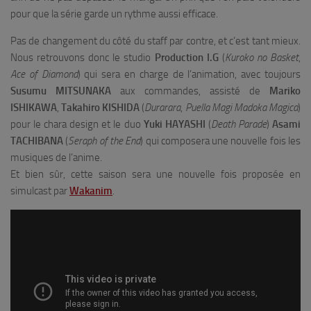
pour que la série garde un rythme aussi efficace.
Pas de changement du côté du staff par contre, et c’est tant mieux.
Nous retrouvons donc le studio
Production I.G
(
Kuroko no Basket
,
Ace of Diamond
) qui sera en charge de l’animation, avec toujours
Susumu MITSUNAKA
aux commandes, assisté de
Mariko
ISHIKAWA
,
Takahiro KISHIDA
(
Durarara
,
Puella Magi Madoka Magica
)
pour le chara design et le duo
Yuki HAYASHI
(
Death Parade
)
Asami
TACHIBANA
(
Seraph of the End
) qui composera une nouvelle fois les
musiques de l’anime.
Et bien sûr, cette saison sera une nouvelle fois proposée en
simulcast par
Wakanim
.