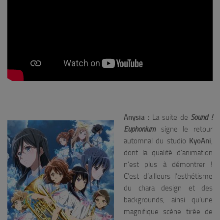
Anysia :
La suite de
Sound !
Euphonium
signe le retour
automnal du studio
KyoAni
,
dont la qualité d’animation
n’est plus à démontrer !
C’est d’ailleurs l’esthétisme
du chara design et des
backgrounds, ainsi qu’une
magnifique scène tirée de