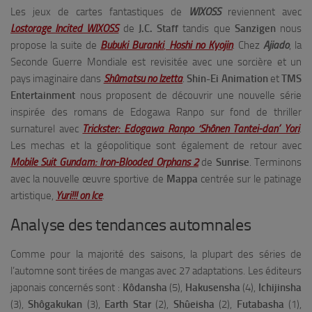
Les jeux de cartes fantastiques de
WIXOSS
reviennent avec
Lostorage Incited WIXOSS
de
J.C. Staff
tandis que
Sanzigen
nous
propose la suite de
Bubuki Buranki
,
Hoshi no Kyojin
. Chez
Ajiado
, la
Seconde Guerre Mondiale est revisitée avec une sorcière et un
pays imaginaire dans
Shûmatsu no Izetta
.
Shin-Ei Animation
et
TMS
Entertainment
nous proposent de découvrir une nouvelle série
inspirée des romans de Edogawa Ranpo sur fond de thriller
surnaturel avec
Trickster: Edogawa Ranpo ‘Shônen Tantei-dan’ Yori
.
Les mechas et la géopolitique sont également de retour avec
Mobile Suit Gundam: Iron-Blooded Orphans 2
de
Sunrise
. Terminons
avec la nouvelle œuvre sportive de
Mappa
centrée sur le patinage
artistique,
Yuri!!! on Ice
.
Analyse des tendances automnales
Comme pour la majorité des saisons, la plupart des séries de
l’automne sont tirées de mangas avec 27 adaptations. Les éditeurs
japonais concernés sont :
Kôdansha
(5),
Hakusensha
(4),
Ichijinsha
(3),
Shôgakukan
(3),
Earth Star
(2),
Shûeisha
(2),
Futabasha
(1),