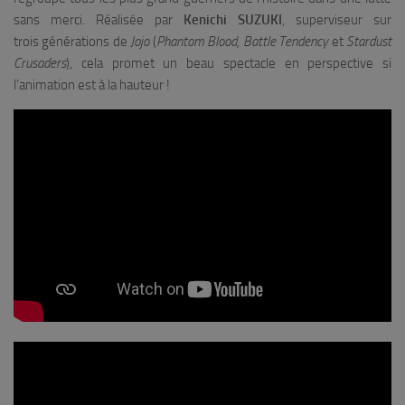
sans merci. Réalisée par
Kenichi SUZUKI
, superviseur sur
trois générations de
Jojo
(
Phantom Blood, Battle Tendency
et
Stardust
Crusaders
), cela promet un beau spectacle en perspective si
l’animation est à la hauteur !