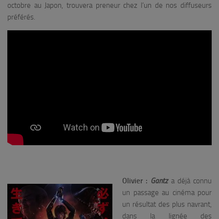
octobre au Japon, trouvera preneur chez l’un de nos diffuseurs
préférés.
Olivier :
Gantz
a déjà connu
un passage au cinéma pour
un résultat des plus navrant,
dans la lignée des