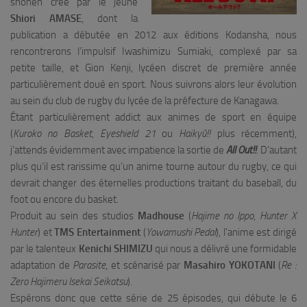
shônen crée par le jeune
Shiori AMASE
, dont la
publication a débutée en 2012 aux éditions Kodansha, nous
rencontrerons l’impulsif Iwashimizu Sumiaki, complexé par sa
petite taille, et Gion Kenji, lycéen discret de première année
particulièrement doué en sport. Nous suivrons alors leur évolution
au sein du club de rugby du lycée de la préfecture de Kanagawa.
Étant particulièrement addict aux animes de sport en équipe
(
Kuroko no Basket
,
Eyeshield 21
ou
Haikyû!!
plus récemment),
j’attends évidemment avec impatience la sortie de
All Out!!
. D’autant
plus qu’il est rarissime qu’un anime tourne autour du rugby, ce qui
devrait changer des éternelles productions traitant du baseball, du
foot ou encore du basket.
Produit au sein des studios
Madhouse
(
Hajime no Ippo
,
Hunter X
Hunter
) et
TMS Entertainment
(
Yowamushi Pedal
), l’anime est dirigé
par le talenteux
Kenichi SHIMIZU
qui nous a délivré une formidable
adaptation de
Parasite
, et scénarisé par
Masahiro YOKOTANI
(
Re :
Zero Hajimeru Isekai Seikatsu
).
Espérons donc que cette série de 25 épisodes, qui débute le 6