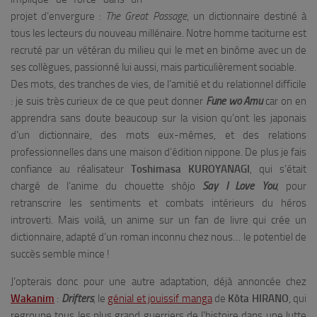
projet d’envergure :
The Great Passage
, un dictionnaire destiné à
tous les lecteurs du nouveau millénaire. Notre homme taciturne est
recruté par un vétéran du milieu qui le met en binôme avec un de
ses collègues, passionné lui aussi, mais particulièrement sociable.
Des mots, des tranches de vies, de l’amitié et du relationnel difficile
: je suis très curieux de ce que peut donner
Fune wo Amu
car on en
apprendra sans doute beaucoup sur la vision qu’ont les japonais
d’un dictionnaire, des mots eux-mêmes, et des relations
professionnelles dans une maison d’édition nippone. De plus je fais
confiance au réalisateur
Toshimasa KUROYANAGI
, qui s’était
chargé de l’anime du chouette shôjo
Say I Love You
, pour
retranscrire les sentiments et combats intérieurs du héros
introverti. Mais voilà, un anime sur un fan de livre qui crée un
dictionnaire, adapté d’un roman inconnu chez nous… le potentiel de
succès semble mince !
J’opterais donc pour une autre adaptation, déjà annoncée chez
Wakanim
:
Drifters
, le
génial et jouissif manga
de
Kôta HIRANO
, qui
regroupe tous les plus grand guerriers de l’histoire dans une lutte