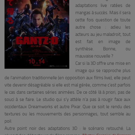
adaptations live ratées de
mangas à succès. Mais il sera
cette fois question de toute
autre chose : adieu les
acteurs au jeu maladroit, tout
est fait en image de
synthèse. Bonne, ou
mauvaise nouvelle ?
Car si la 3D offre une mise en
image qui se rapproche plus
de l’animation traditionnelle (en opposition aux films live), elle peut
vite devenir désagréable si elle est mal gérée, comme c’est parfois
le cas dans certaines séries animées. De ce côté là à priori, pas de
souci à se faire. Le studio qui s’y attèle n’a pas à rougir face aux
occidentaux Dreamworks et autre Pixar. Que ce soit le rendu des
textures ou les mouvements des personnages, tout semble au
poil.
Autre point noir des adaptations 3D : le scénario retouché. La