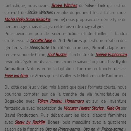
fantastique, nous avons
Brave Witches
de
Silver Link
qui est un
spin-off de
Strike Witches
remplie de jeunes filles à l’allure moe.
Mahô Shôjo Ikusei Keikaku
(
Lerche
) nous proposera le même type de
personnages mais il s’agira cette fois-ci de magical girls.
Pour avoir un peu de science-fiction et de thriller, il faudra
s’intéresser à
Occultic;Nine
de
A-1 Pictures
qui est une création des
géniteurs de
Steins;Gate
. Du côté des romans,
Pierrot
adapte une
œuvre venue de Chine,
Soul Buster
. L’orchestre de
Sound! Euphonium
reviendra également avec une seconde saison, toujours chez
Kyoto
Animation
. Notons enfin l’adaptation d’un roman tranche de vie,
Fune wo Amu
par
Zexcs
qui est d’ailleurs le Noitamina de l’automne.
Du côté des jeux vidéo, mis à part quelques formats courts, nous
pourrons compter sur de la tranche de vie humoristique de
Dogakobo
avec
Tôken Ranbu: Hanamaru
et sur de l’aventure
fantastique avec l’adaptation de
Monster Hunter Stories : Ride On
par
David Production
. Puis débarquent les idols, d’abord féminines
avec
Show by Rock!!#
(
Bones
) puis masculins avec la quatrième
saison de la franchise
Uta no Prince-sama
,
Uta no ☆ Prince-sama ♪