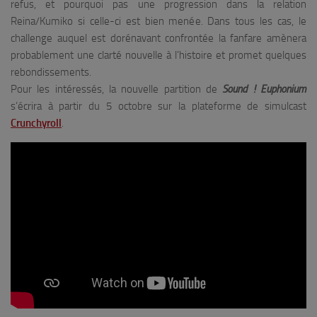
refus, et pourquoi pas une progression dans la relation
Reina/Kumiko si celle-ci est bien menée. Dans tous les cas, le
challenge auquel est dorénavant confrontée la fanfare amènera
probablement une clarté nouvelle à l’histoire et promet quelques
rebondissements.
Pour les intéressés, la nouvelle partition de
Sound ! Euphonium
s’écrira à partir du 5 octobre sur la plateforme de simulcast
Crunchyroll
.