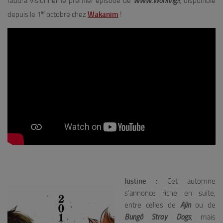
faudra visionner le premier épisode de
WWW.Working!!
, disponible
er
depuis le 1
octobre chez
Wakanim
!
Justine :
Cet automne
s’annonce riche en suite,
entre celles de
Ajin
ou de
Bungô Stray Dogs
, mais