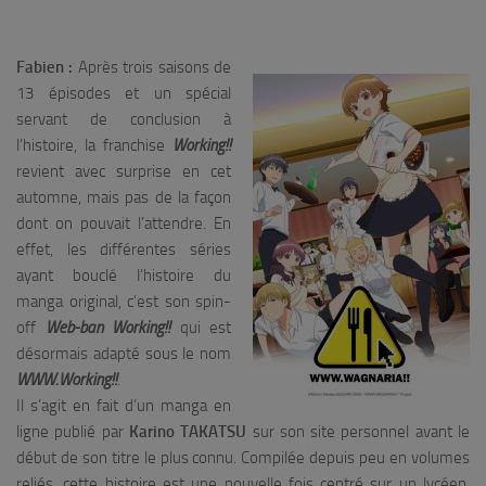
Fabien :
Après trois saisons de
13 épisodes et un spécial
servant de conclusion à
l’histoire, la franchise
Working!!
revient avec surprise en cet
automne, mais pas de la façon
dont on pouvait l’attendre. En
effet, les différentes séries
ayant bouclé l’histoire du
manga original, c’est son spin-
off
Web-ban Working!!
qui est
désormais adapté sous le nom
WWW.Working!!
.
Il s’agit en fait d’un manga en
ligne publié par
Karino TAKATSU
sur son site personnel avant le
début de son titre le plus connu. Compilée depuis peu en volumes
reliés, cette histoire est une nouvelle fois centré sur un lycéen,