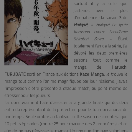
surtout il y a celle que
j’attends avec le plus
d’impatience : la saison 3 de
Haikyu!!
, «
Haikyu!! Le lycée
Karasuno contre l’académie
Shiratori Zawa »
. Étant
totalement fan de la série, j’ai
dévoré les deux premières
saisons, tout comme le
manga de
Haruichi
FURUDATE
sorti en France aux éditions
Kaze Manga
. Je trouve le
manga tout comme l’anime magnifiques par leur réalisme, j’avais
l’impression d’être présente à chaque match, au point même de
stresser pour les joueurs.
J’ai donc vraiment hâte d’assister à la grande finale qui décidera
enfin du représentant de la préfecture pour le tournoi national de
printemps. Seule ombre au tableau : cette saison ne comptera que
10 petits épisodes (contre 25 pour chacune des 2 premières), et ce
afin de ne pas dépasser le manga. Un prix que l’on paie volontiers