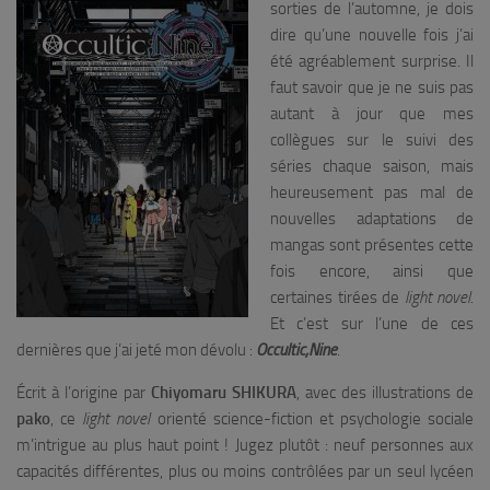
sorties de l’automne, je dois
dire qu’une nouvelle fois j’ai
été agréablement surprise. Il
faut savoir que je ne suis pas
autant à jour que mes
collègues sur le suivi des
séries chaque saison, mais
heureusement pas mal de
nouvelles adaptations de
mangas sont présentes cette
fois encore, ainsi que
certaines tirées de
light novel
.
Et c’est sur l’une de ces
dernières que j’ai jeté mon dévolu :
Occultic;Nine
.
Écrit à l’origine par
Chiyomaru SHIKURA
, avec des illustrations de
pako
, ce
light novel
orienté science-fiction et psychologie sociale
m’intrigue au plus haut point ! Jugez plutôt : neuf personnes aux
capacités différentes, plus ou moins contrôlées par un seul lycéen