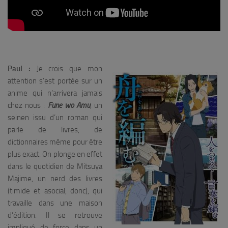
Paul :
Je crois que mon
attention s’est portée sur un
anime qui n’arrivera jamais
chez nous :
Fune wo Amu
, un
seinen issu d’un roman qui
parle de livres, de
dictionnaires même pour être
plus exact. On plonge en effet
dans le quotidien de Mitsuya
Majime, un nerd des livres
(timide et asocial, donc), qui
travaille dans une maison
d’édition. Il se retrouve
impliqué de force dans un