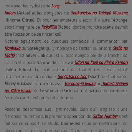
moe avec les cyclistes de
Long
Riders
(
Actas
) et les pongistes de
Shakunetsu no Takkyû Musume
(
Kinema Citrus
). Et pour les amateurs d’ecchi, il y aura l’étrange
sport imaginaire de
Keijo!!!!!!!!
(
Xebec
) dont la moindre scène devrait
être l’occasion de se rincer l’œil.
Notons également les quelques comédies, à commencer par
Nanbaka
de
Satelight
qui y mélange de l’action ou encore
Stella no
Mahô
chez
Silver Link
qui est lui accompagné par de la tranche de
vie. Dans la pure tranche de vie, il y a
Udon no Kuni no Kiniro Kemari
(
Liden Films
). Le plus attendu de toutes ces séries étant
certainement le dramatique
Sangatsu no Lion
(
Shaft
) de l’auteur de
Honey & Clover
. Terminons avec
Bernard-jô Iwaku
ou
Kiitarô Shônen
no Yôkai Enikki
de
Creators in Pack
qui font partis des nombreux
formats courts présents cet automne.
Passons désormais aux light novels. Bien qu’il s’agisse d’une
franchise multimédia, la première apparition de
Girlish Number
s’est
fait sur ce support. Le studio
Diomedea
nous permettra ainsi de
découvrir le milieu des seiyus. Dans le registre de l’action