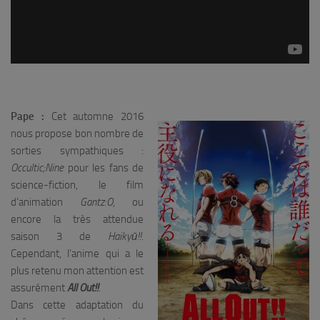
Pape :
Cet automne 2016
nous propose bon nombre de
sorties sympathiques :
Occultic;Nine
pour les fans de
science-fiction, le film
d’animation
Gantz:O
, ou
encore la très attendue
saison 3 de
Haikyū!!
.
Cependant, l’anime qui a le
plus retenu mon attention est
assurément
All Out!!
.
Dans cette adaptation du