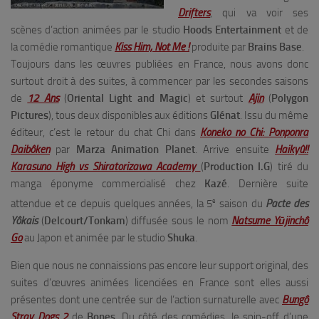
Drifters
, qui va voir ses
scènes d’action animées par le studio
Hoods Entertainment
et de
la comédie romantique
Kiss Him, Not Me !
produite par
Brains Base
.
Toujours dans les œuvres publiées en France, nous avons donc
surtout droit à des suites, à commencer par les secondes saisons
de
12 Ans
(
Oriental Light and Magic
) et surtout
Ajin
(
Polygon
Pictures
), tous deux disponibles aux éditions
Glénat
. Issu du même
éditeur, c’est le retour du chat Chi dans
Koneko no Chi: Ponponra
Daibôken
par
Marza Animation Planet
. Arrive ensuite
Haikyû!!
Karasuno High vs Shiratorizawa Academy
(
Production I.G
) tiré du
manga éponyme commercialisé chez
Kazé
. Dernière suite
e
attendue et ce depuis quelques années, la 5
saison du
Pacte des
Yôkais
(
Delcourt/Tonkam
) diffusée sous le nom
Natsume Yūjinchô
Go
au Japon et animée par le studio
Shuka
.
Bien que nous ne connaissions pas encore leur support original, des
suites d’œuvres animées licenciées en France sont elles aussi
présentes dont une centrée sur de l’action surnaturelle avec
Bungô
Stray Dogs 2
de
Bones
. Du côté des comédies, le spin-off d’une