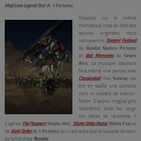
Maji Love Legend Star
(
A-1 Pictures
).
Toujours sur la même
thématique mais du côté des
œuvres originales, nous
retrouverons
Dream! Festival
de
Bandai Namco Pictures
et
Idol Memories
de
Seven
Arcs
. La musique classique
fera même une percée avec
Classicaloid
chez
Sunrise
, qui
est en réalité une comédie
dans un univers de science-
fiction. D’autres magical girls
rejoindront aussi les rangs
des séries de l’automne. Il
s’agit de
Flip Flappers
(
Studio 3Hz
),
Sôshin Shôjo Matoi
(
White Fox
) et
de
Vivid Strike
(
A-1 Pictures
) qui n’est autre que la nouvelle itération
de la franchise
Nanoha
.