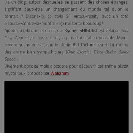
via un blog, autour desquelles se passent des choses étranges,
signifiant peut-être un changement du monde tel qu’on le
connait…? Disons-le, ce style SF, virtual-reality, avec un côté
« course-contre-la-montre », ça me tente beaucoup !
Ajoutez à cela que le réalisateur
Kyohei ISHIGURO
est celui de
Your
lie in April
, et je crois qu’il n’y a plus d’hésitation possible. Moins
encore quand on sait que le studio
A-1 Picture
a sorti lui-même
des anime bien sympathiques (
Blue Exorcist
,
Black Butler
,
Silver
Spoon
…
).
Vivement donc ce mois d’octobre pour découvrir cet anime plutôt
mystérieux, proposé par
Wakanim
.