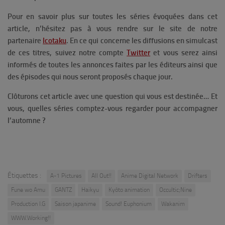
Pour en savoir plus sur toutes les séries évoquées dans cet
article, n’hésitez pas à vous rendre sur le site de notre
partenaire
Icotaku
. En ce qui concerne les diffusions en simulcast
de ces titres, suivez notre compte
Twitter
et vous serez ainsi
informés de toutes les annonces faites par les éditeurs ainsi que
des épisodes qui nous seront proposés chaque jour.
Clôturons cet article avec une question qui vous est destinée… Et
vous, quelles séries comptez-vous regarder pour accompagner
l’automne ?
Étiquettes :
A-1 Pictures
All Out!!
Anime Digital Network
Drifters
Fune wo Amu
GANTZ
Haikyu
Kyôto animation
Occultic;Nine
Production I.G
Saison japanime
Sound! Euphonium
Wakanim
WWW.Working!!