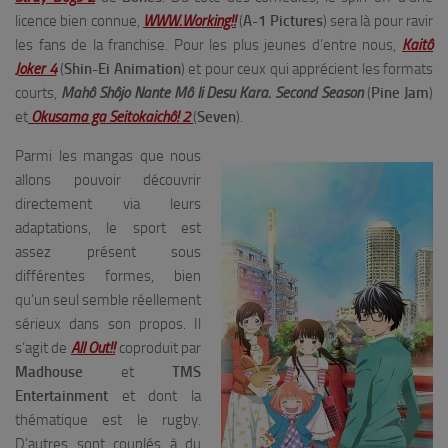
licence bien connue,
WWW.Working!!
(
A-1 Pictures
) sera là pour ravir
les fans de la franchise. Pour les plus jeunes d’entre nous,
Kaitô
Joker 4
(
Shin-Ei Animation
) et pour ceux qui apprécient les formats
courts,
Mahô Shôjo Nante Mô Ii Desu Kara. Second Season
(
Pine Jam
)
et
Okusama ga Seitokaichô! 2
(
Seven
).
Parmi les mangas que nous
allons pouvoir découvrir
directement via leurs
adaptations, le sport est
assez présent sous
différentes formes, bien
qu’un seul semble réellement
sérieux dans son propos. Il
s’agit de
All Out!!
coproduit par
Madhouse
et
TMS
Entertainment
et dont la
thématique est le rugby.
D’autres sont couplés à du