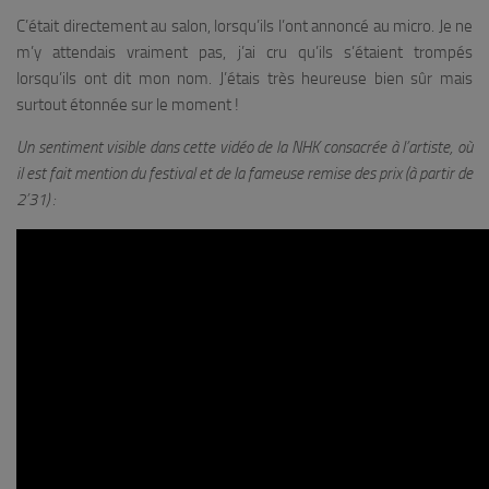
C’était directement au salon, lorsqu’ils l’ont annoncé au micro. Je ne
m’y attendais vraiment pas, j’ai cru qu’ils s’étaient trompés
lorsqu’ils ont dit mon nom. J’étais très heureuse bien sûr mais
surtout étonnée sur le moment !
Un sentiment visible dans cette vidéo de la NHK consacrée à l’artiste, où
il est fait mention du festival et de la fameuse remise des prix (à partir de
2’31) :