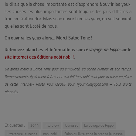
Je dirais que la chose importante est d’apprendre à ouvrir les yeux.
Les choses les plus importantes sont toujours les plus difficiles à
trouver, à atteindre. Mais si on ouvre bien les yeux, on voit souvent
qu’elles sont à coté de nous.
On ouvrira les yeux alors… Merci Satoe Tone !
Retrouvez planches et informations sur
Le voyage de Pippo
sur le
site internet des éditions nobi nobi !
.
Un grand merci à Satoe Tone pour sa simplicité, sa bonne humeur et son temps.
Remerciements également à Amel et aux éditions nobi nobi pour la mise en place
de cette interview. Photo Paul OZOUF pour ©journaldujapon.com – Tous droits
réservés.
Étiquettes :
2014
interview
Jeunesse
Le voyage de Pippo
Littérature jeunesse
nobi nobi !
Salon du livre et de la presse jeunesse