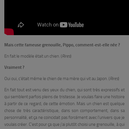
Mais cette fameuse grenouille, Pippo, comment-est-elle née ?
En fait le modèle était un chien. (
Rires
)
Vraiment ?
Oui oui, c’était même le chien de ma mère qui vit au Japon. (
Rires
)
En fait tout est venu des yeux du chien, qui sont très expressifs et
qui semblent parfois pleins de tristesse. Je voulais faire une histoire
à partir de ce regard, de cette émotion. Mais un chien est quelque
chose de très caractéristique, dans son comportement, dans sa
personnalité, et ça ne coïncidait pas forcément avec l’univers que je
voulais créer. C’est pour ça que j’ai plutôt choisi une grenouille, à qui