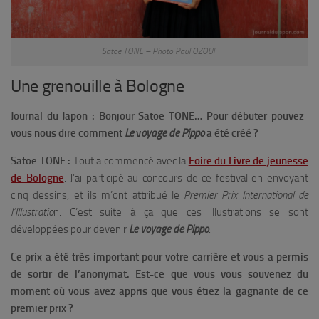
Satoe TONE – Photo Paul OZOUF
Une grenouille à Bologne
Journal du Japon : Bonjour Satoe TONE… Pour débuter pouvez-
vous nous dire comment
Le
v
oyage de Pippo
a été créé ?
Satoe TONE :
Tout a commencé avec la
Foire du Livre de jeunesse
de Bologne
. J’ai participé au concours de ce festival en envoyant
cinq dessins, et ils m’ont attribué le
Premier Prix International de
l’Illustratio
n. C’est suite à ça que ces illustrations se sont
développées pour devenir
Le
v
oyage de Pippo
.
Ce prix a été très important pour votre carrière et vous a permis
de sortir de l’anonymat. Est-ce que vous vous souvenez du
moment où vous avez appris que vous étiez la gagnante de ce
premier prix ?